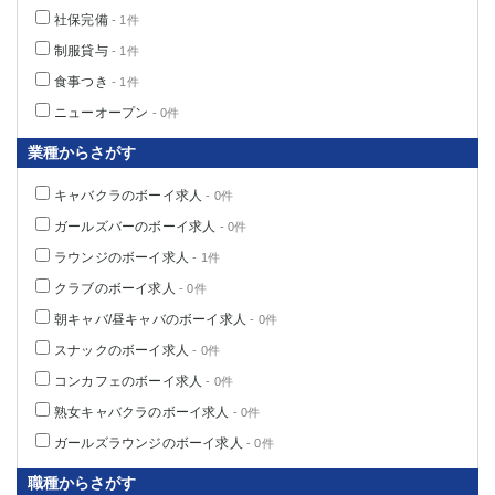
船橋
津田沼
社保完備
- 1件
成田
千葉
制服貸与
- 1件
西船橋
佐倉
食事つき
- 1件
柏（西口）
木更津
ニューオープン
- 0件
柏（東口）
下総中山
業種からさがす
茂原
松戸
八千代台
本八幡
キャバクラのボーイ求人
- 0件
東金
浦安
ガールズバーのボーイ求人
- 0件
ラウンジのボーイ求人
- 1件
栃木県
クラブのボーイ求人
- 0件
宇都宮
小山
朝キャバ/昼キャバのボーイ求人
- 0件
東武宇都宮（宇都宮西口）
スナックのボーイ求人
- 0件
茨城県
コンカフェのボーイ求人
- 0件
熟女キャバクラのボーイ求人
- 0件
土浦
ひたち野うしく
ガールズラウンジのボーイ求人
- 0件
群馬県
職種からさがす