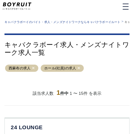
MENU
エリアから探す
関西版
>
業種から探す
キャバクラボーイのバイト・求人・メンズナイトワークならキャバクラボーイルート
キャバ
職種から探す
東京都
特徴から探す
運営者情報
銀座
上野
キャバクラボーイルートとは？
キャバクラボーイ求人・メンズナイトワ
サイトマップ
六本木
池袋
ーク求人一覧
新橋
歌舞伎町
吉祥寺
練馬
西麻布の求人
渋谷
ホール(社員)の求人
大和
錦糸町
秋葉原
八王子
恵比寿
神田
立川
1
該当求人数
件中
1 〜 15件 を表示
千葉中央
門前仲町
町田
五反田
横須賀中央
調布
蒲田
北千住
24 LOUNGE
①六本木 ②西麻布
大山