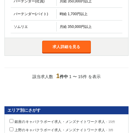
バーテンダー(社員)
月給 350,000円以上
金町
大井町
大泉学園
下赤塚
バーテンダー(バイト)
時給 1,700円以上
竹ノ塚
三鷹
亀戸
水道橋
ソムリエ
月給 350,000円以上
荻窪
浅草
新小岩
幡ヶ谷
祖師ヶ谷大蔵
求人詳細を見る
小岩
湯島
久米川
市川
西麻布
五井
1
該当求人数
件中
1 〜 15件 を表示
神奈川県
関内
横浜
川崎
溝の口
本厚木
新横浜
エリア別にさがす
藤沢
平塚
銀座のキャバクラボーイ求人・メンズナイトワーク求人
- 15件
武蔵小杉
橋本
上野のキャバクラボーイ求人・メンズナイトワーク求人
- 3件
小田原
横浜・桜木町