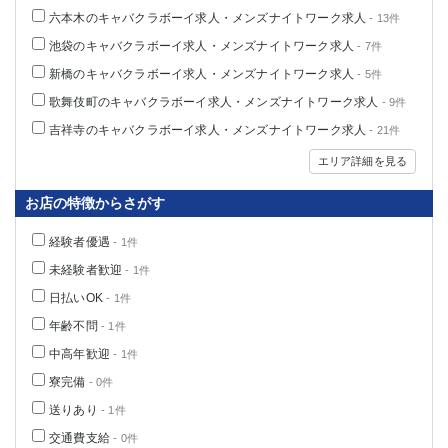
六本木のキャバクラボーイ求人・メンズナイトワーク求人
関内・馬車道・日ノ出町
武蔵新城
- 13件
元住吉
茅ヶ崎
池袋のキャバクラボーイ求人・メンズナイトワーク求人
- 7件
戸塚
たまプラーザ
新橋のキャバクラボーイ求人・メンズナイトワーク求人
- 5件
大船
相模原
歌舞伎町のキャバクラボーイ求人・メンズナイトワーク求人
- 9件
厚木
横須賀
吉祥寺のキャバクラボーイ求人・メンズナイトワーク求人
- 21件
桜木町
エリア詳細を見る
埼玉県
お店の特徴からさがす
大宮
南越谷
経験者優遇
- 1件
志木
川越
未経験者歓迎
- 1件
草加
南浦和
日払いOK
- 1件
所沢
熊谷
年齢不問
獨協大学前＜草加松原＞
- 1件
北浦和（西口）
春日部
川口
中高年歓迎
- 1件
蕨
寮完備
- 0件
送りあり
- 1件
千葉県
交通費支給
- 0件