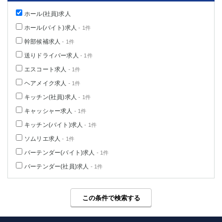
高崎
館林
ホール(社員)求人
ホール(バイト)求人
- 1件
幹部候補求人
0
- 1件
選択した内容で設定
該当求人
件
送りドライバー求人
- 1件
エスコート求人
- 1件
ヘアメイク求人
- 1件
キッチン(社員)求人
- 1件
キャッシャー求人
- 1件
キッチン(バイト)求人
- 1件
ソムリエ求人
- 1件
バーテンダー(バイト)求人
- 1件
バーテンダー(社員)求人
- 1件
この条件で検索する