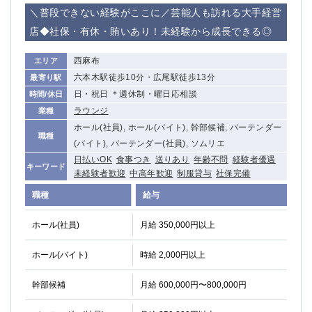
赤坂
高円寺
＼普段できない経験がここに／芸能人も訪れる大手経営
赤羽
品川
店◆社保・有休・賄いあり！未経験から成長できる◎
蒲田東口
多摩センター
立川（南口）
新宿
西麻布
エリア
浜松町
西葛西
六本木駅徒歩10分・広尾駅徒歩13分
最寄り駅
中野
葛西
日・祝日 ＊週休制・曜日応相談
時間/休日
府中
中目黒
ラウンジ
業種
ひばりヶ丘（北口）
学芸大学
ホール(社員), ホール(バイト), 幹部候補, バーテンダー
職種
吉祥寺（南口／公園口）
小作・羽村・福生エリア
(バイト), バーテンダー(社員), ソムリエ
日払いOK
食事つき
送りあり
年齢不問
経験者優遇
自由が丘
吉祥寺（北口／東口）
キーワード
未経験者歓迎
中高年歓迎
制服貸与
社保完備
四谷
錦糸町南口
職種
下北沢・経堂
金町（北口）
給与
成増駅徒歩3分の好立地！
①JR埼京線「赤羽駅」から徒歩2分 ②
ホール(社員)
月給 350,000円以上
三軒茶屋（南口）
①歌舞伎町 ②新宿 ③新宿三丁目 ④
①歌舞伎町 ②新宿 ③西部新宿 ③東新宿
①歌舞伎町 ②新宿
ホール(バイト)
時給 2,000円以上
①銀座 ②新橋
錦糸町(南口)
蒲田(西口)
清瀬（南口）
幹部候補
月給 600,000円〜800,000円
①東武練馬 ②成増・板橋 ③大山 ②池袋
池袋東口