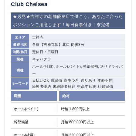
Club Chelsea
船橋
津田沼
成田
千葉
★必見★吉祥寺の老舗優良店で働こう。あなたに合った
西船橋
佐倉
ポジションご用意します！毎日食事付き｜寮完備
柏（西口）
木更津
柏（東口）
下総中山
吉祥寺
エリア
茂原
松戸
各線【吉祥寺駅】北口 徒歩3分
最寄り駅
八千代台
本八幡
定休日：日曜日
時間/休日
東金
浦安
キャバクラ
業種
ホール(社員), ホール(バイト), 幹部候補, 送りドライバ
職種
栃木県
ー
日払いOK
寮完備
食事つき
送りあり
年齢不問
宇都宮
小山
キーワード
経験者優遇
未経験者歓迎
中高年歓迎
社保完備
東武宇都宮（宇都宮西口）
職種
給与
茨城県
ホール(バイト)
時給 1,800円以上
土浦
ひたち野うしく
幹部候補
月給 600,000円以上
群馬県
ホール(社員)
月給 320,000円以上