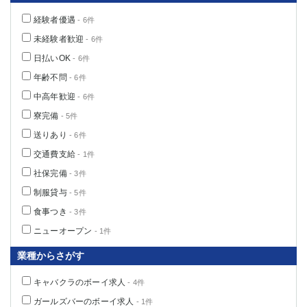
経験者優遇
- 6件
未経験者歓迎
- 6件
日払いOK
- 6件
年齢不問
- 6件
中高年歓迎
- 6件
寮完備
- 5件
送りあり
- 6件
交通費支給
- 1件
社保完備
- 3件
制服貸与
- 5件
食事つき
- 3件
ニューオープン
- 1件
業種からさがす
キャバクラのボーイ求人
- 4件
ガールズバーのボーイ求人
- 1件