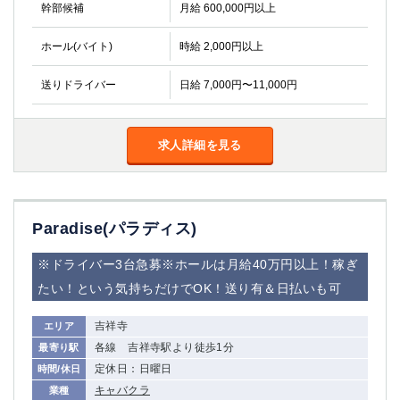
幹部候補
月給 600,000円以上
ホール(バイト)
時給 2,000円以上
送りドライバー
日給 7,000円〜11,000円
求人詳細を見る
Paradise(パラディス)
※ドライバー3台急募※ホールは月給40万円以上！稼ぎ
たい！という気持ちだけでOK！送り有＆日払いも可
吉祥寺
エリア
各線 吉祥寺駅より徒歩1分
最寄り駅
定休日：日曜日
時間/休日
キャバクラ
業種