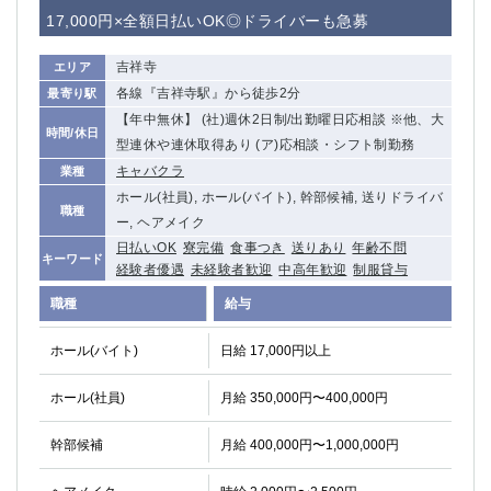
赤坂
高円寺
17,000円×全額日払いOK◎ドライバーも急募
赤羽
品川
蒲田東口
多摩センター
吉祥寺
エリア
立川（南口）
新宿
各線『吉祥寺駅』から徒歩2分
最寄り駅
浜松町
西葛西
【年中無休】 (社)週休2日制/出勤曜日応相談 ※他、大
時間/休日
中野
葛西
型連休や連休取得あり (ア)応相談・シフト制勤務
府中
中目黒
キャバクラ
業種
ひばりヶ丘（北口）
ホール(社員), ホール(バイト), 幹部候補, 送りドライバ
学芸大学
職種
ー, ヘアメイク
吉祥寺（南口／公園口）
小作・羽村・福生エリア
日払いOK
寮完備
食事つき
送りあり
年齢不問
自由が丘
吉祥寺（北口／東口）
キーワード
経験者優遇
未経験者歓迎
中高年歓迎
制服貸与
四谷
錦糸町南口
職種
給与
下北沢・経堂
金町（北口）
成増駅徒歩3分の好立地！
①JR埼京線「赤羽駅」から徒歩2分 ②
ホール(バイト)
日給 17,000円以上
三軒茶屋（南口）
①歌舞伎町 ②新宿 ③新宿三丁目 ④
①歌舞伎町 ②新宿 ③西部新宿 ③東新宿
①歌舞伎町 ②新宿
ホール(社員)
月給 350,000円〜400,000円
①銀座 ②新橋
錦糸町(南口)
蒲田(西口)
清瀬（南口）
幹部候補
月給 400,000円〜1,000,000円
①東武練馬 ②成増・板橋 ③大山 ②池袋
池袋東口