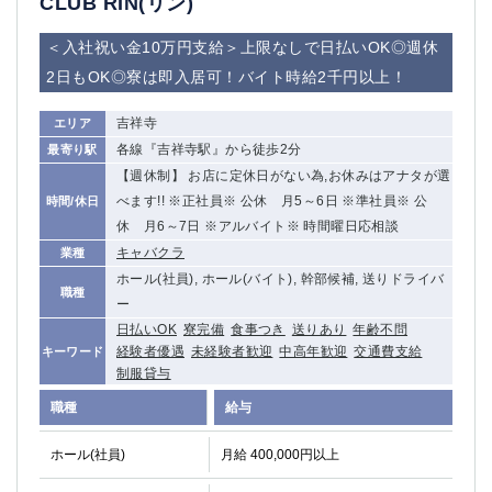
CLUB RIN(リン)
＜入社祝い金10万円支給＞上限なしで日払いOK◎週休
2日もOK◎寮は即入居可！バイト時給2千円以上！
吉祥寺
エリア
各線『吉祥寺駅』から徒歩2分
最寄り駅
【週休制】 お店に定休日がない為,お休みはアナタが選
べます!! ※正社員※ 公休 月5～6日 ※準社員※ 公
時間/休日
休 月6～7日 ※アルバイト※ 時間曜日応相談
キャバクラ
業種
ホール(社員), ホール(バイト), 幹部候補, 送りドライバ
職種
ー
日払いOK
寮完備
食事つき
送りあり
年齢不問
経験者優遇
未経験者歓迎
中高年歓迎
交通費支給
キーワード
制服貸与
職種
給与
ホール(社員)
月給 400,000円以上