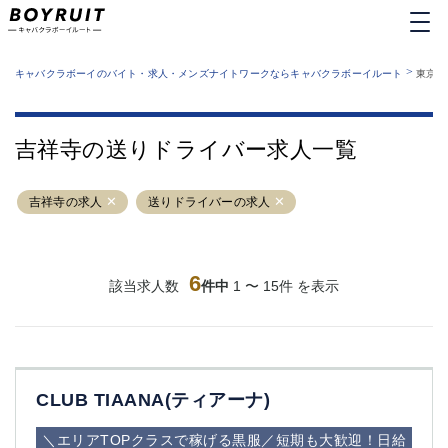
MENU
エリアから探す
関西版
>
業種から探す
キャバクラボーイのバイト・求人・メンズナイトワークならキャバクラボーイルート
東京都
職種から探す
東京都
特徴から探す
運営者情報
銀座
上野
キャバクラボーイルートとは？
吉祥寺の送りドライバー求人一覧
サイトマップ
六本木
池袋
新橋
歌舞伎町
吉祥寺の求人
送りドライバーの求人
吉祥寺
練馬
渋谷
大和
錦糸町
秋葉原
八王子
6
恵比寿
該当求人数
件中
1 〜 15件 を表示
神田
立川
千葉中央
門前仲町
町田
五反田
横須賀中央
調布
CLUB TIAANA(ティアーナ)
蒲田
北千住
①六本木 ②西麻布
大山
＼エリアTOPクラスで稼げる黒服／短期も大歓迎！日給