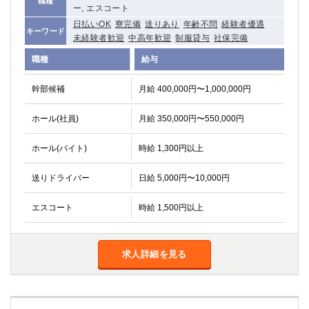
職種
ー, エスコート
関内・馬車道・日ノ出町
武蔵新城
日払いOK
寮完備
送りあり
年齢不問
経験者優遇
元住吉
茅ヶ崎
キーワード
未経験者歓迎
中高年歓迎
制服貸与
社保完備
戸塚
たまプラーザ
職種
給与
大船
相模原
厚木
横須賀
幹部候補
月給 400,000円〜1,000,000円
桜木町
ホール(社員)
月給 350,000円〜550,000円
埼玉県
ホール(バイト)
時給 1,300円以上
大宮
南越谷
志木
川越
送りドライバー
日給 5,000円〜10,000円
草加
南浦和
エスコート
時給 1,500円以上
所沢
熊谷
獨協大学前＜草加松原＞
北浦和（西口）
春日部
川口
求人詳細を見る
蕨
千葉県