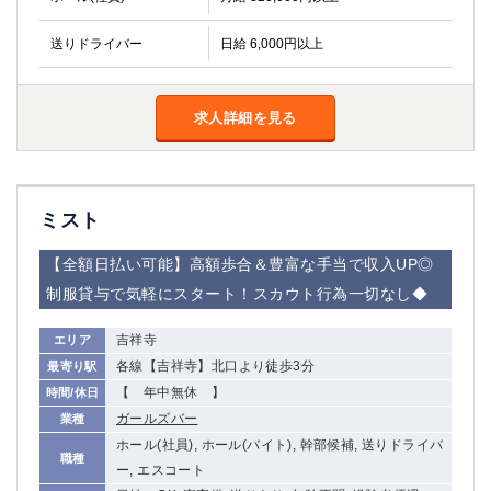
高崎
館林
送りドライバー
日給 6,000円以上
0
選択した内容で設定
該当求人
件
求人詳細を見る
ミスト
【全額日払い可能】高額歩合＆豊富な手当で収入UP◎
制服貸与で気軽にスタート！スカウト行為一切なし◆
吉祥寺
エリア
各線【吉祥寺】北口より徒歩3分
最寄り駅
【 年中無休 】
時間/休日
ガールズバー
業種
ホール(社員), ホール(バイト), 幹部候補, 送りドライバ
職種
ー, エスコート