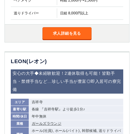
ヘアメイク
時給 2,000円〜2,500円
金町
大井町
大泉学園
下赤塚
送りドライバー
日給 8,000円以上
竹ノ塚
三鷹
亀戸
水道橋
荻窪
浅草
求人詳細を見る
新小岩
幡ヶ谷
祖師ヶ谷大蔵
小岩
湯島
久米川
LEON(レオン)
市川
西麻布
五井
安心の大手◆未経験歓迎！2連休取得も可能！皆勤手
当・禁煙手当など…珍しい手当が豊富◎即入居可の寮完
神奈川県
備
関内
横浜
川崎
吉祥寺
溝の口
エリア
各線 『吉祥寺駅』より徒歩1分♪
最寄り駅
本厚木
新横浜
年中無休
時間/休日
藤沢
平塚
ガールズラウンジ
業種
武蔵小杉
橋本
ホール(社員), ホール(バイト), 幹部候補, 送りドライバ
小田原
横浜・桜木町