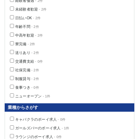
経験者優遇
- 2件
高崎
館林
未経験者歓迎
- 2件
日払いOK
- 2件
0
年齢不問
- 2件
選択した内容で設定
該当求人
件
中高年歓迎
- 2件
寮完備
- 2件
送りあり
- 2件
交通費支給
- 0件
社保完備
- 2件
制服貸与
- 2件
食事つき
- 0件
ニューオープン
- 1件
業種からさがす
キャバクラのボーイ求人
- 0件
ガールズバーのボーイ求人
- 1件
ラウンジのボーイ求人
- 0件