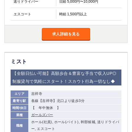
送りドライバー
日給 5,000円〜10,000円
金町
大井町
大泉学園
下赤塚
エスコート
時給 1,500円以上
竹ノ塚
三鷹
亀戸
水道橋
荻窪
浅草
求人詳細を見る
新小岩
幡ヶ谷
祖師ヶ谷大蔵
小岩
湯島
久米川
ミスト
市川
西麻布
五井
【全額日払い可能】高額歩合＆豊富な手当で収入UP◎
制服貸与で気軽にスタート！スカウト行為一切なし◆
神奈川県
関内
横浜
吉祥寺
エリア
川崎
溝の口
各線【吉祥寺】北口より徒歩3分
最寄り駅
本厚木
【 年中無休 】
新横浜
時間/休日
ガールズバー
業種
藤沢
平塚
ホール(社員), ホール(バイト), 幹部候補, 送りドライバ
武蔵小杉
橋本
職種
ー, エスコート
小田原
横浜・桜木町