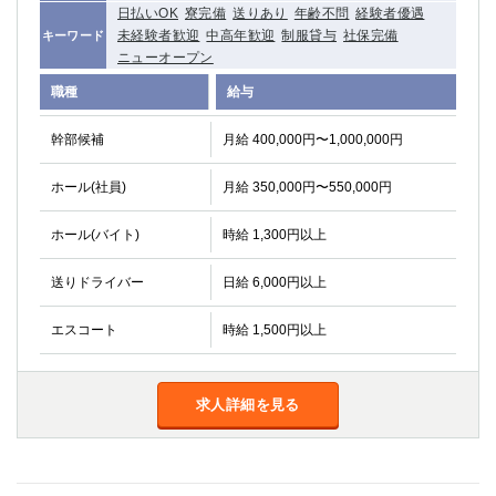
日払いOK
寮完備
送りあり
年齢不問
経験者優遇
関内・馬車道・日ノ出町
武蔵新城
未経験者歓迎
中高年歓迎
制服貸与
社保完備
キーワード
元住吉
茅ヶ崎
ニューオープン
戸塚
たまプラーザ
職種
給与
大船
相模原
厚木
横須賀
幹部候補
月給 400,000円〜1,000,000円
桜木町
ホール(社員)
月給 350,000円〜550,000円
埼玉県
ホール(バイト)
時給 1,300円以上
大宮
南越谷
志木
川越
送りドライバー
日給 6,000円以上
草加
南浦和
エスコート
時給 1,500円以上
所沢
熊谷
獨協大学前＜草加松原＞
北浦和（西口）
春日部
川口
求人詳細を見る
蕨
千葉県