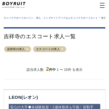
MENU
エリアから探す
関西版
>
業種から探す
キャバクラボーイのバイト・求人・メンズナイトワークならキャバクラボーイルート
東京都
職種から探す
東京都
特徴から探す
運営者情報
銀座
上野
キャバクラボーイルートとは？
吉祥寺のエスコート求人一覧
サイトマップ
六本木
池袋
新橋
歌舞伎町
吉祥寺の求人
エスコートの求人
吉祥寺
練馬
渋谷
大和
錦糸町
秋葉原
八王子
2
恵比寿
該当求人数
件中
1 〜 15件 を表示
神田
立川
千葉中央
門前仲町
町田
五反田
横須賀中央
調布
LEON(レオン)
蒲田
北千住
①六本木 ②西麻布
大山
安心の大手◆未経験歓迎！2連休取得も可能！皆勤手