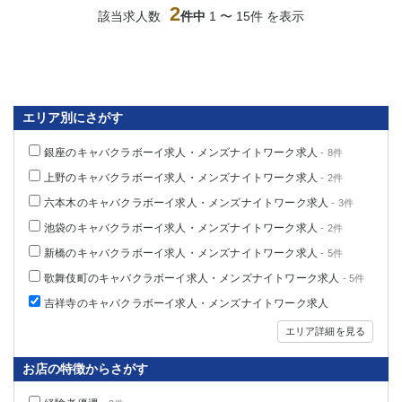
2
船橋
津田沼
該当求人数
件中
1 〜 15件 を表示
成田
千葉
西船橋
佐倉
柏（西口）
木更津
柏（東口）
下総中山
エリア別にさがす
茂原
松戸
八千代台
本八幡
銀座のキャバクラボーイ求人・メンズナイトワーク求人
- 8件
東金
浦安
上野のキャバクラボーイ求人・メンズナイトワーク求人
- 2件
六本木のキャバクラボーイ求人・メンズナイトワーク求人
- 3件
栃木県
池袋のキャバクラボーイ求人・メンズナイトワーク求人
- 2件
宇都宮
小山
新橋のキャバクラボーイ求人・メンズナイトワーク求人
- 5件
東武宇都宮（宇都宮西口）
歌舞伎町のキャバクラボーイ求人・メンズナイトワーク求人
- 5件
吉祥寺のキャバクラボーイ求人・メンズナイトワーク求人
茨城県
エリア詳細を見る
土浦
ひたち野うしく
お店の特徴からさがす
群馬県