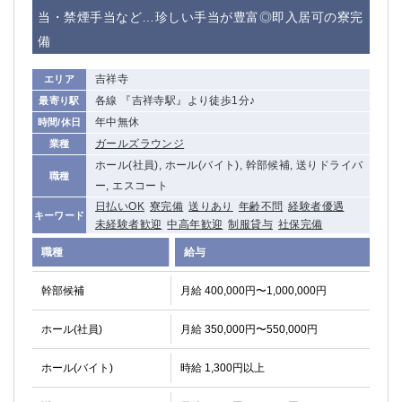
赤坂
高円寺
当・禁煙手当など…珍しい手当が豊富◎即入居可の寮完
赤羽
品川
備
蒲田東口
多摩センター
立川（南口）
新宿
吉祥寺
エリア
浜松町
西葛西
各線 『吉祥寺駅』より徒歩1分♪
最寄り駅
中野
葛西
年中無休
時間/休日
府中
中目黒
ガールズラウンジ
業種
ひばりヶ丘（北口）
学芸大学
ホール(社員), ホール(バイト), 幹部候補, 送りドライバ
職種
吉祥寺（南口／公園口）
小作・羽村・福生エリア
ー, エスコート
自由が丘
日払いOK
寮完備
吉祥寺（北口／東口）
送りあり
年齢不問
経験者優遇
キーワード
未経験者歓迎
中高年歓迎
制服貸与
社保完備
四谷
錦糸町南口
下北沢・経堂
金町（北口）
職種
給与
成増駅徒歩3分の好立地！
①JR埼京線「赤羽駅」から徒歩2分 ②
幹部候補
月給 400,000円〜1,000,000円
三軒茶屋（南口）
①歌舞伎町 ②新宿 ③新宿三丁目 ④
①歌舞伎町 ②新宿 ③西部新宿 ③東新宿
①歌舞伎町 ②新宿
ホール(社員)
月給 350,000円〜550,000円
①銀座 ②新橋
錦糸町(南口)
蒲田(西口)
清瀬（南口）
ホール(バイト)
時給 1,300円以上
①東武練馬 ②成増・板橋 ③大山 ②池袋
池袋東口