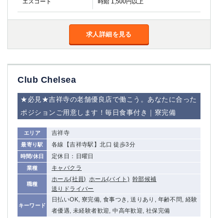
エスコート
時給 1,500円以上
高崎
館林
求人詳細を見る
0
選択した内容で設定
該当求人
件
Club Chelsea
★必見★吉祥寺の老舗優良店で働こう。あなたに合った
ポジションご用意します！毎日食事付き｜寮完備
吉祥寺
エリア
各線【吉祥寺駅】北口 徒歩3分
最寄り駅
定休日：日曜日
時間/休日
キャバクラ
業種
ホール(社員)
ホール(バイト)
幹部候補
職種
送りドライバー
日払いOK, 寮完備, 食事つき, 送りあり, 年齢不問, 経験
キーワード
者優遇, 未経験者歓迎, 中高年歓迎, 社保完備