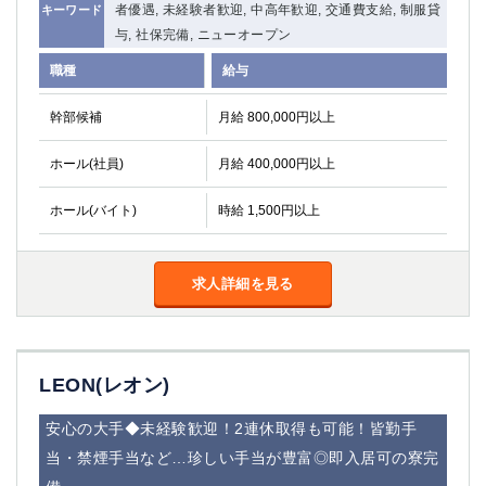
者優遇, 未経験者歓迎, 中高年歓迎, 交通費支給, 制服貸
キーワード
関内・馬車道・日ノ出町
武蔵新城
与, 社保完備, ニューオープン
元住吉
茅ヶ崎
職種
給与
戸塚
たまプラーザ
大船
相模原
幹部候補
月給 800,000円以上
厚木
横須賀
桜木町
ホール(社員)
月給 400,000円以上
埼玉県
ホール(バイト)
時給 1,500円以上
大宮
南越谷
志木
川越
求人詳細を見る
草加
南浦和
所沢
熊谷
獨協大学前＜草加松原＞
北浦和（西口）
LEON(レオン)
春日部
川口
蕨
安心の大手◆未経験歓迎！2連休取得も可能！皆勤手
当・禁煙手当など…珍しい手当が豊富◎即入居可の寮完
千葉県