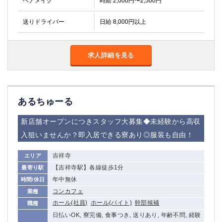
ヘアメイク
時給 2,000円〜2,500円
金町
大井町
大泉学園
下赤塚
送りドライバー
日給 8,000円以上
竹ノ塚
三鷹
亀戸
水道橋
荻窪
浅草
求人詳細を見る
新小岩
幡ヶ谷
祖師ヶ谷大蔵
小岩
湯島
久米川
あるちゅーる
市川
西麻布
五井
新店舗オープンにつきスタッフ大募集◆未経験から高収
入狙いませんか？即入居できる寮あり◎服装も自由！
神奈川県
吉祥寺
エリア
関内
横浜
【吉祥寺駅】各線徒歩1分
最寄り駅
川崎
溝の口
年中無休
時間/休日
本厚木
新横浜
コンカフェ
業種
藤沢
平塚
ホール(社員)
ホール(バイト)
幹部候補
職種
武蔵小杉
橋本
日払いOK, 寮完備, 食事つき, 送りあり, 年齢不問, 経験
小田原
横浜・桜木町