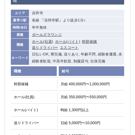
備
船橋
津田沼
成田
千葉
吉祥寺
エリア
西船橋
佐倉
各線 『吉祥寺駅』より徒歩1分♪
最寄り駅
柏（西口）
木更津
年中無休
時間/休日
柏（東口）
下総中山
ガールズラウンジ
業種
茂原
ホール(社員)
ホール(バイト)
松戸
幹部候補
職種
送りドライバー
エスコート
八千代台
本八幡
日払いOK, 寮完備, 送りあり, 年齢不問, 経験者優遇, 未
東金
浦安
キーワード
経験者歓迎, 中高年歓迎, 制服貸与, 社保完備
栃木県
職種
給与
宇都宮
小山
幹部候補
月給 400,000円〜1,000,000円
東武宇都宮（宇都宮西口）
ホール(社員)
月給 350,000円〜550,000円
茨城県
ホール(バイト)
時給 1,300円以上
土浦
ひたち野うしく
送りドライバー
日給 5,000円〜10,000円
群馬県