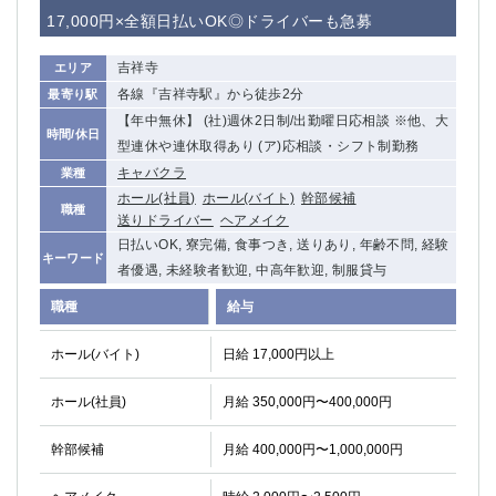
赤坂
高円寺
17,000円×全額日払いOK◎ドライバーも急募
赤羽
品川
蒲田東口
多摩センター
吉祥寺
エリア
立川（南口）
新宿
各線『吉祥寺駅』から徒歩2分
最寄り駅
浜松町
西葛西
【年中無休】 (社)週休2日制/出勤曜日応相談 ※他、大
時間/休日
中野
葛西
型連休や連休取得あり (ア)応相談・シフト制勤務
府中
中目黒
キャバクラ
業種
ホール(社員)
ホール(バイト)
幹部候補
ひばりヶ丘（北口）
学芸大学
職種
送りドライバー
ヘアメイク
吉祥寺（南口／公園口）
小作・羽村・福生エリア
日払いOK, 寮完備, 食事つき, 送りあり, 年齢不問, 経験
自由が丘
吉祥寺（北口／東口）
キーワード
者優遇, 未経験者歓迎, 中高年歓迎, 制服貸与
四谷
錦糸町南口
職種
給与
下北沢・経堂
金町（北口）
成増駅徒歩3分の好立地！
①JR埼京線「赤羽駅」から徒歩2分 ②
ホール(バイト)
日給 17,000円以上
三軒茶屋（南口）
①歌舞伎町 ②新宿 ③新宿三丁目 ④
①歌舞伎町 ②新宿 ③西部新宿 ③東新宿
①歌舞伎町 ②新宿
ホール(社員)
月給 350,000円〜400,000円
①銀座 ②新橋
錦糸町(南口)
蒲田(西口)
清瀬（南口）
幹部候補
月給 400,000円〜1,000,000円
①東武練馬 ②成増・板橋 ③大山 ②池袋
池袋東口