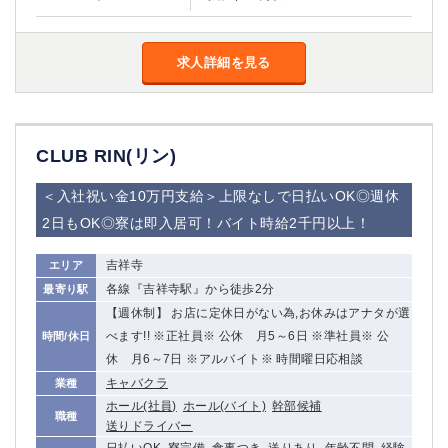
求人詳細を見る
CLUB RIN(リン)
＜入社祝い金10万円支給＞上限なしで日払いOK◎週休
2日もOK◎寮は即入居可！バイト時給2千円以上！
吉祥寺
エリア
各線『吉祥寺駅』から徒歩2分
最寄り駅
【週休制】 お店に定休日がない為,お休みはアナタが選
べます!! ※正社員※ 公休 月5～6日 ※準社員※ 公
時間/休日
休 月6～7日 ※アルバイト※ 時間曜日応相談
キャバクラ
業種
ホール(社員)
ホール(バイト)
幹部候補
職種
送りドライバー