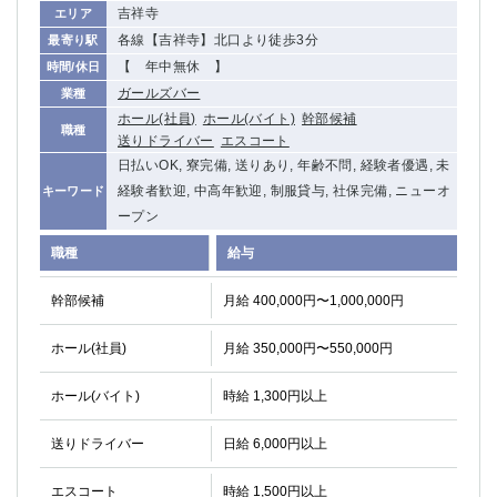
吉祥寺
エリア
各線【吉祥寺】北口より徒歩3分
最寄り駅
【 年中無休 】
時間/休日
ガールズバー
業種
ホール(社員)
ホール(バイト)
幹部候補
職種
送りドライバー
エスコート
日払いOK, 寮完備, 送りあり, 年齢不問, 経験者優遇, 未
経験者歓迎, 中高年歓迎, 制服貸与, 社保完備, ニューオ
キーワード
ープン
職種
給与
幹部候補
月給 400,000円〜1,000,000円
ホール(社員)
月給 350,000円〜550,000円
ホール(バイト)
時給 1,300円以上
送りドライバー
日給 6,000円以上
エスコート
時給 1,500円以上