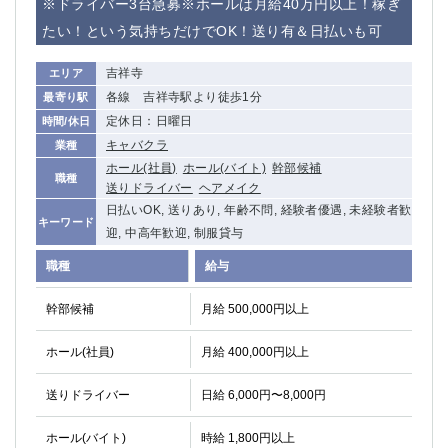
※ドライバー3台急募※ホールは月給40万円以上！稼ぎ
たい！という気持ちだけでOK！送り有＆日払いも可
吉祥寺
エリア
各線 吉祥寺駅より徒歩1分
最寄り駅
定休日：日曜日
時間/休日
キャバクラ
業種
ホール(社員)
ホール(バイト)
幹部候補
職種
送りドライバー
ヘアメイク
日払いOK, 送りあり, 年齢不問, 経験者優遇, 未経験者歓
キーワード
迎, 中高年歓迎, 制服貸与
職種
給与
幹部候補
月給 500,000円以上
ホール(社員)
月給 400,000円以上
送りドライバー
日給 6,000円〜8,000円
ホール(バイト)
時給 1,800円以上