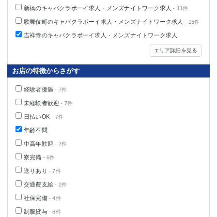
新橋のキャバクラボーイ求人・メンズナイトワーク求人
- 11件
歌舞伎町のキャバクラボーイ求人・メンズナイトワーク求人
- 15件
吉祥寺のキャバクラボーイ求人・メンズナイトワーク求人
エリア詳細を見る
お店の特徴からさがす
経験者優遇
- 7件
未経験者歓迎
- 7件
日払いOK
- 7件
年齢不問
中高年歓迎
- 7件
寮完備
- 6件
送りあり
- 7件
交通費支給
- 2件
社保完備
- 4件
制服貸与
- 6件