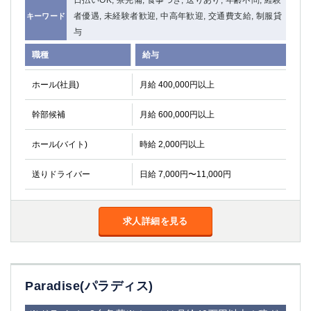
日払いOK, 寮完備, 食事つき, 送りあり, 年齢不問, 経験
者優遇, 未経験者歓迎, 中高年歓迎, 交通費支給, 制服貸
キーワード
与
職種
給与
ホール(社員)
月給 400,000円以上
幹部候補
月給 600,000円以上
ホール(バイト)
時給 2,000円以上
送りドライバー
日給 7,000円〜11,000円
求人詳細を見る
Paradise(パラディス)