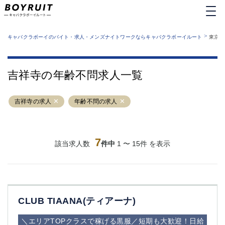
MENU
エリアから探す
関西版
>
業種から探す
キャバクラボーイのバイト・求人・メンズナイトワークならキャバクラボーイルート
東京都
職種から探す
東京都
特徴から探す
運営者情報
銀座
上野
キャバクラボーイルートとは？
吉祥寺の年齢不問求人一覧
サイトマップ
六本木
池袋
新橋
歌舞伎町
吉祥寺の求人
年齢不問の求人
吉祥寺
練馬
渋谷
大和
錦糸町
秋葉原
八王子
7
恵比寿
該当求人数
件中
1 〜 15件 を表示
神田
立川
千葉中央
門前仲町
町田
五反田
横須賀中央
調布
CLUB TIAANA(ティアーナ)
蒲田
北千住
①六本木 ②西麻布
大山
＼エリアTOPクラスで稼げる黒服／短期も大歓迎！日給