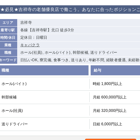
★必見★吉祥寺の老舗優良店で働こう。あなたに合ったポジション
吉祥寺
エリア
各線【吉祥寺駅】北口 徒歩3分
最寄り駅
定休日：日曜日
時間/休日
キャバクラ
業種
ホール(社員), ホール(バイト), 幹部候補, 送りドライバー
職種
日払いOK, 寮完備, 食事つき, 送りあり, 年齢不問, 経験者優遇, 未経
キーワード
職種
給与
ホール(バイト)
時給 1,800円以上
幹部候補
月給 600,000円以上
ホール(社員)
月給 320,000円以上
送りドライバー
日給 6,000円以上