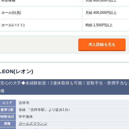
幹部候補
月給 800,000円以上
ホール(社員)
月給 400,000円以上
ホール(バイト)
時給 1,500円以上
求人詳細を見る
LEON(レオン)
安心の大手◆未経験歓迎！2連休取得も可能！皆勤手当・禁煙手当な
備
吉祥寺
エリア
各線 『吉祥寺駅』より徒歩1分♪
最寄り駅
年中無休
時間/休日
ガールズラウンジ
業種