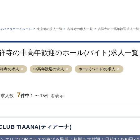
MENU
エリアから探す
関西版
業種から探す
銀座
上野
六本木
池袋
>
>
>
ャバクラボーイルート
東京都の求人一覧
吉祥寺の求人一覧
吉祥寺の中高年歓迎求人一覧
職種から探す
特徴から探す
歌舞伎町
吉祥寺
練馬
渋谷
運営者情報
キャバクラボーイルートとは？
錦糸町
秋葉原
八王子
恵比寿
サイトマップ
祥寺の中高年歓迎のホール(バイト)求人一覧
立川
千葉中央
門前仲町
町田
横須賀中央
調布
蒲田
北千住
吉祥寺の求人
中高年歓迎の求人
ホール(バイト)の求人
大山
赤坂
高円寺
赤羽
蒲田東口
多摩センター
立川（南口）
新宿
西葛西
中野
葛西
府中
7
当求人数
件中
1 〜 15件 を表示
ひばりヶ丘（北
学芸大学
吉祥寺（南口／
小作・羽村・
口）
公園口）
生エリア
吉祥寺（北口／
四谷
錦糸町南口
下北沢・経堂
東口）
成増駅徒歩3分
①JR埼京線
三軒茶屋（南
①歌舞伎町 
の好立地！
「赤羽駅」から
口）
新宿 ③新宿
CLUB TIAANA(ティアーナ)
徒歩2分 ②東
丁目 ④西武
京メトロ南北線
宿
＼エリアTOPクラスで稼げる黒服／短期も大歓迎！日給17,000円
「赤羽岩淵駅」