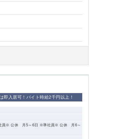
寮は即入居可！バイト時給2千円以上！
員※ 公休 月5～6日 ※準社員※ 公休 月6～