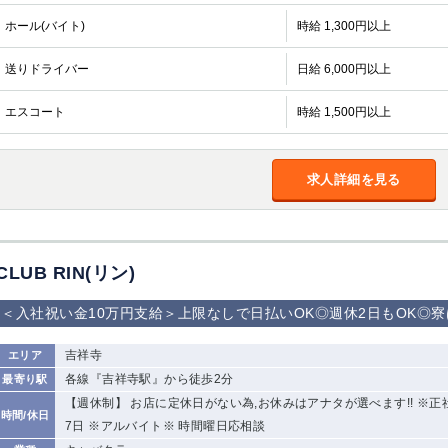
ホール(バイト)
時給 1,300円以上
送りドライバー
日給 6,000円以上
エスコート
時給 1,500円以上
求人詳細を見る
CLUB RIN(リン)
＜入社祝い金10万円支給＞上限なしで日払いOK◎週休2日もOK◎
吉祥寺
エリア
各線『吉祥寺駅』から徒歩2分
最寄り駅
【週休制】 お店に定休日がない為,お休みはアナタが選べます!! ※正社
時間/休日
7日 ※アルバイト※ 時間曜日応相談