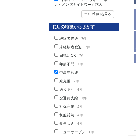
人・メンズナイトワーク求人
エリア詳細を見る
お店の特徴からさがす
経験者優遇
- 7件
未経験者歓迎
- 7件
日払いOK
- 7件
年齢不問
- 7件
中高年歓迎
神奈川県
寮完備
- 7件
送りあり
- 6件
交通費支給
- 7件
社保完備
- 2件
制服貸与
- 4件
食事つき
- 6件
埼玉県
ニューオープン
- 4件