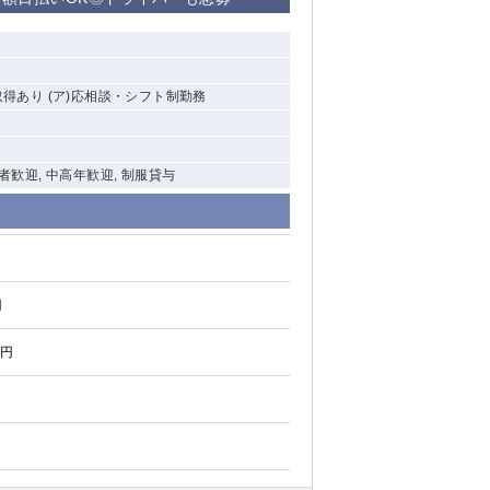
清瀬（南口）
大泉学園
取得あり (ア)応相談・シフト制勤務
水道橋
祖師ヶ谷大蔵
験者歓迎, 中高年歓迎, 制服貸与
西麻布
本厚木
円
橋本
元住吉
0円
相模原
草加
草
北浦和（西口）