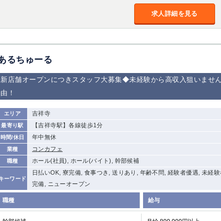
加松原＞
求人詳細を見る
春日部
川口
蕨
船橋
津田沼
成田
千葉
佐倉
柏（西口）
木更津
柏（東口）
あるちゅーる
茂原
松戸
八千代台
本八幡
浦安
新店舗オープンにつきスタッフ大募集◆未経験から高収入狙いませ
由！
宇都宮
小山
東武宇都宮（宇
都宮西口）
吉祥寺
エリア
【吉祥寺駅】各線徒歩1分
最寄り駅
土浦
ひたち野うしく
年中無休
時間/休日
コンカフェ
業種
高崎
館林
ホール(社員), ホール(バイト), 幹部候補
職種
日払いOK, 寮完備, 食事つき, 送りあり, 年齢不問, 経験者優遇, 未経
キーワード
完備, ニューオープン
0
選択した内容で設定
該当求人
件
職種
給与