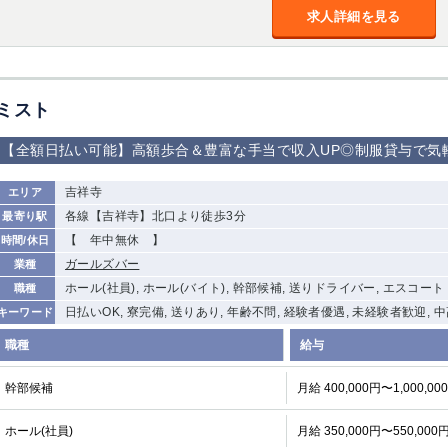
求人詳細を見る
ミスト
【全額日払い可能】高額歩合＆豊富な手当で収入UP◎制服貸与で気
吉祥寺
エリア
各線【吉祥寺】北口より徒歩3分
最寄り駅
【 年中無休 】
時間/休日
ガールズバー
業種
ホール(社員), ホール(バイト), 幹部候補, 送りドライバー, エスコート
職種
日払いOK, 寮完備, 送りあり, 年齢不問, 経験者優遇, 未経験者歓迎, 
キーワード
職種
給与
幹部候補
月給 400,000円〜1,000,00
ホール(社員)
月給 350,000円〜550,000