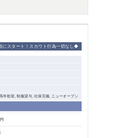
軽にスタート！スカウト行為一切なし◆
中高年歓迎, 制服貸与, 社保完備, ニューオープン
0円
円