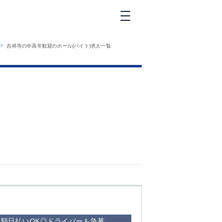
新橋
>
吉祥寺の中高年歓迎のホール(バイト)求人一覧
大和
神田
五反田
①六本木 ②西
麻布
品川
浜松町
中目黒
福
自由が丘
金町（北口）
②
①歌舞伎町 ②
三
新宿 ③西部新
新
宿 ③東新宿
×全額日払いOK◎ドライバーも急募