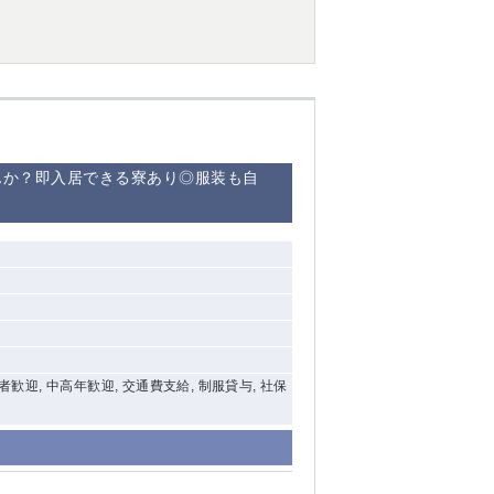
西船橋
下総中山
東金
んか？即入居できる寮あり◎服装も自
験者歓迎, 中高年歓迎, 交通費支給, 制服貸与, 社保