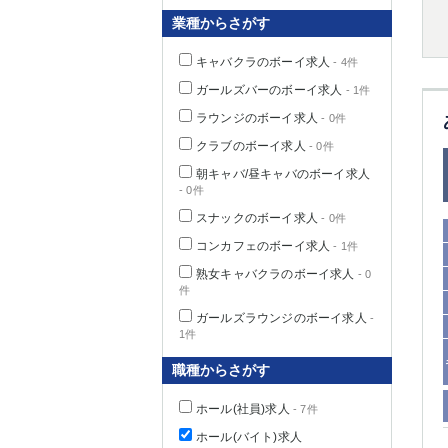
業種からさがす
キャバクラのボーイ求人
- 4件
千葉県
ガールズバーのボーイ求人
- 1件
ラウンジのボーイ求人
- 0件
クラブのボーイ求人
- 0件
朝キャバ/昼キャバのボーイ求人
- 0件
栃木県
スナックのボーイ求人
- 0件
コンカフェのボーイ求人
- 1件
茨城県
熟女キャバクラのボーイ求人
- 0
件
群馬県
ガールズラウンジのボーイ求人
-
1件
職種からさがす
ホール(社員)求人
- 7件
ホール(バイト)求人