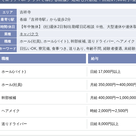
から徒歩10分
①歌舞伎町 ②
①銀座 ②新橋
錦糸町(南口)
蒲田(西口)
吉祥寺
エリア
新宿
各線『吉祥寺駅』から徒歩2分
最寄り駅
①東武練馬 ②
池袋東口
金町
大井町
【年中無休】 (社)週休2日制/出勤曜日応相談 ※他、大型連休や連休
時間/休日
成増・板橋 ③
大山 ②池袋
キャバクラ
業種
下赤塚
竹ノ塚
三鷹
亀戸
ホール(社員), ホール(バイト), 幹部候補, 送りドライバー, ヘアメイク
職種
荻窪
浅草
新小岩
幡ヶ谷
日払いOK, 寮完備, 食事つき, 送りあり, 年齢不問, 経験者優遇, 未経
キーワード
小岩
湯島
久米川
市川
職種
給与
五井
ホール(バイト)
日給 17,000円以上
関内
横浜
川崎
溝の口
ホール(社員)
月給 350,000円〜400,000
新横浜
藤沢
平塚
武蔵小杉
小田原
横浜・桜木町
関内・馬車道・
武蔵新城
日ノ出町
幹部候補
月給 400,000円〜1,000,00
茅ヶ崎
戸塚
たまプラーザ
大船
ヘアメイク
時給 2,000円〜2,500円
厚木
横須賀
桜木町
送りドライバー
日給 8,000円以上
大宮
南越谷
志木
川越
南浦和
所沢
熊谷
獨協大学前＜