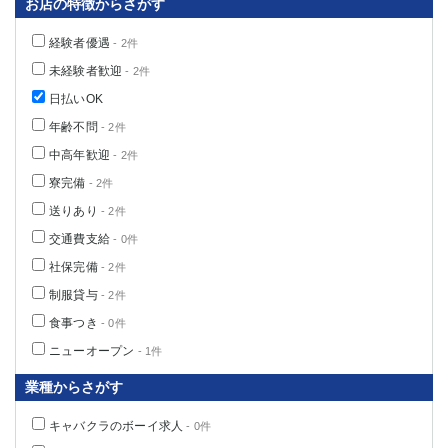
お店の特徴からさがす
高崎
館林
経験者優遇
- 2件
未経験者歓迎
- 2件
0
選択した内容で設定
該当求人
件
日払いOK
年齢不問
- 2件
中高年歓迎
- 2件
寮完備
- 2件
送りあり
- 2件
交通費支給
- 0件
社保完備
- 2件
制服貸与
- 2件
食事つき
- 0件
ニューオープン
- 1件
業種からさがす
キャバクラのボーイ求人
- 0件