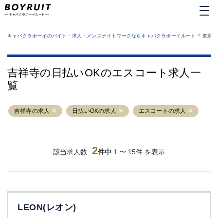
MENU
エリアから探す
関西版
>
業種から探す
キャバクラボーイのバイト・求人・メンズナイトワークならキャバクラボーイルート
東京都
職種から探す
東京都
特徴から探す
運営者情報
銀座
上野
キャバクラボーイルートとは？
吉祥寺の日払いOKのエスコート求人一
サイトマップ
六本木
池袋
覧
新橋
歌舞伎町
吉祥寺
練馬
吉祥寺の求人
渋谷
日払いOKの求人
大和
エスコートの求人
錦糸町
秋葉原
八王子
恵比寿
神田
立川
2
該当求人数
件中
1 〜 15件 を表示
千葉中央
門前仲町
町田
五反田
横須賀中央
調布
蒲田
北千住
LEON(レオン)
①六本木 ②西麻布
大山