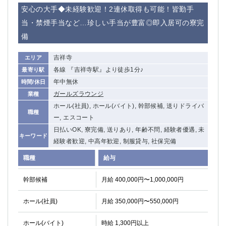
赤坂
高円寺
安心の大手◆未経験歓迎！2連休取得も可能！皆勤手
赤羽
品川
当・禁煙手当など…珍しい手当が豊富◎即入居可の寮完
蒲田東口
多摩センター
備
立川（南口）
新宿
浜松町
西葛西
吉祥寺
エリア
中野
葛西
各線 『吉祥寺駅』より徒歩1分♪
最寄り駅
府中
中目黒
年中無休
時間/休日
ひばりヶ丘（北口）
学芸大学
ガールズラウンジ
業種
吉祥寺（南口／公園口）
小作・羽村・福生エリア
ホール(社員), ホール(バイト), 幹部候補, 送りドライバ
職種
自由が丘
吉祥寺（北口／東口）
ー, エスコート
四谷
錦糸町南口
日払いOK, 寮完備, 送りあり, 年齢不問, 経験者優遇, 未
キーワード
下北沢・経堂
経験者歓迎, 中高年歓迎, 制服貸与, 社保完備
金町（北口）
成増駅徒歩3分の好立地！
①JR埼京線「赤羽駅」から徒歩2分 ②
職種
給与
三軒茶屋（南口）
①歌舞伎町 ②新宿 ③新宿三丁目 ④
①歌舞伎町 ②新宿 ③西部新宿 ③東新宿
①歌舞伎町 ②新宿
幹部候補
月給 400,000円〜1,000,000円
①銀座 ②新橋
錦糸町(南口)
ホール(社員)
月給 350,000円〜550,000円
蒲田(西口)
清瀬（南口）
①東武練馬 ②成増・板橋 ③大山 ②池袋
池袋東口
ホール(バイト)
時給 1,300円以上