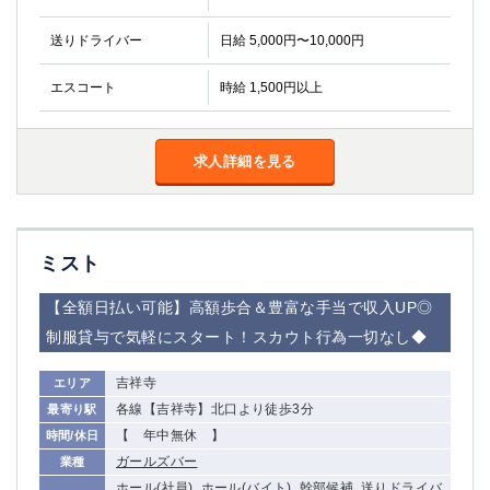
金町
大井町
大泉学園
下赤塚
送りドライバー
日給 5,000円〜10,000円
竹ノ塚
三鷹
エスコート
時給 1,500円以上
亀戸
水道橋
荻窪
浅草
新小岩
幡ヶ谷
求人詳細を見る
祖師ヶ谷大蔵
小岩
湯島
久米川
市川
西麻布
五井
ミスト
神奈川県
【全額日払い可能】高額歩合＆豊富な手当で収入UP◎
制服貸与で気軽にスタート！スカウト行為一切なし◆
関内
横浜
川崎
溝の口
吉祥寺
エリア
本厚木
新横浜
各線【吉祥寺】北口より徒歩3分
最寄り駅
藤沢
平塚
【 年中無休 】
時間/休日
武蔵小杉
橋本
ガールズバー
業種
小田原
横浜・桜木町
ホール(社員), ホール(バイト), 幹部候補, 送りドライバ