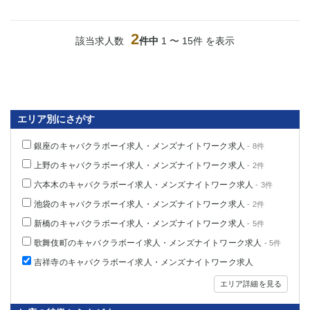
船橋
津田沼
成田
千葉
2
該当求人数
件中
1 〜 15件 を表示
西船橋
佐倉
柏（西口）
木更津
柏（東口）
下総中山
茂原
松戸
八千代台
本八幡
エリア別にさがす
東金
浦安
銀座のキャバクラボーイ求人・メンズナイトワーク求人
- 8件
栃木県
上野のキャバクラボーイ求人・メンズナイトワーク求人
- 2件
六本木のキャバクラボーイ求人・メンズナイトワーク求人
- 3件
宇都宮
小山
池袋のキャバクラボーイ求人・メンズナイトワーク求人
- 2件
東武宇都宮（宇都宮西口）
新橋のキャバクラボーイ求人・メンズナイトワーク求人
- 5件
茨城県
歌舞伎町のキャバクラボーイ求人・メンズナイトワーク求人
- 5件
吉祥寺のキャバクラボーイ求人・メンズナイトワーク求人
土浦
ひたち野うしく
エリア詳細を見る
群馬県