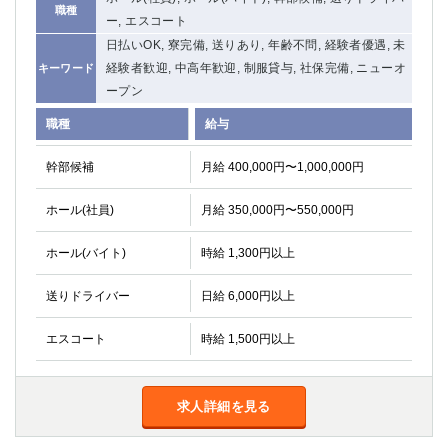
職種
関内・馬車道・日ノ出町
武蔵新城
ー, エスコート
元住吉
茅ヶ崎
日払いOK, 寮完備, 送りあり, 年齢不問, 経験者優遇, 未
戸塚
経験者歓迎, 中高年歓迎, 制服貸与, 社保完備, ニューオ
たまプラーザ
キーワード
ープン
大船
相模原
厚木
横須賀
職種
給与
桜木町
幹部候補
月給 400,000円〜1,000,000円
埼玉県
ホール(社員)
月給 350,000円〜550,000円
大宮
南越谷
志木
川越
ホール(バイト)
時給 1,300円以上
草加
南浦和
送りドライバー
日給 6,000円以上
所沢
熊谷
獨協大学前＜草加松原＞
北浦和（西口）
エスコート
時給 1,500円以上
春日部
川口
蕨
求人詳細を見る
千葉県