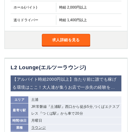
関内・馬車道・日ノ出町
武蔵新城
ホール(バイト)
時給 2,000円以上
元住吉
茅ヶ崎
送りドライバー
戸塚
時給 1,400円以上
たまプラーザ
大船
相模原
厚木
横須賀
求人詳細を見る
桜木町
埼玉県
L2 Lounge(エルツーラウンジ)
大宮
南越谷
志木
川越
【アルバイト時給2000円以上】当たり前に誰でも稼げ
草加
南浦和
る環境はここ！大人達が集うお店で一歩先の経験を…
所沢
熊谷
獨協大学前＜草加松原＞
北浦和（西口）
土浦
エリア
春日部
川口
JR常磐線『土浦駅』西口から徒歩5分,つくばエクスプ
最寄り駅
蕨
レス『つくば駅』から車で20分
月曜日
時間/休日
千葉県
ラウンジ
業種