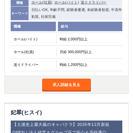
ホール(社員)
ホール(バイト)
送りドライバー
職種
船橋
津田沼
日払いOK, 年齢不問, 経験者優遇, 未経験者歓迎, 中高年
成田
千葉
キーワード
歓迎, 社保完備
西船橋
佐倉
柏（西口）
木更津
職種
給与
柏（東口）
下総中山
ホール(バイト)
時給 2,000円以上
茂原
松戸
八千代台
本八幡
ホール(社員)
月給 300,000円以上
東金
浦安
送りドライバー
時給 1,200円以上
栃木県
宇都宮
小山
求人詳細を見る
東武宇都宮（宇都宮西口）
茨城県
妃翠(ヒスイ)
土浦
ひたち野うしく
【土浦史上最大級のキャバクラ】2025年12月新規
群馬県
OPEN！法人経営＆グループ店で安心＆高待遇◎