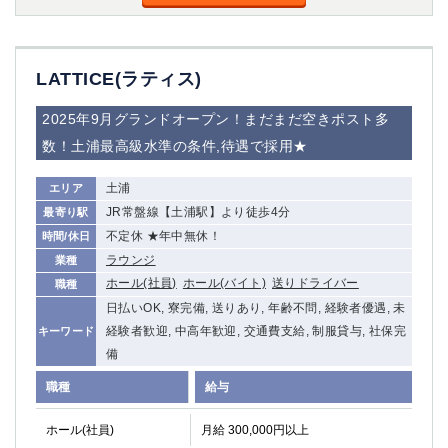
金町
大井町
大泉学園
下赤塚
竹ノ塚
三鷹
LATTICE(ラティス)
亀戸
水道橋
荻窪
浅草
2025年9月グランドオープン！まだまだ空きポスト多
新小岩
幡ヶ谷
数！土浦最高級水準の条件,待遇で採用★
祖師ヶ谷大蔵
小岩
湯島
久米川
土浦
エリア
市川
西麻布
JR常盤線【土浦駅】より徒歩4分
最寄り駅
五井
不定休 ★年中無休！
時間/休日
ラウンジ
業種
神奈川県
ホール(社員)
ホール(バイト)
送りドライバー
職種
日払いOK, 寮完備, 送りあり, 年齢不問, 経験者優遇, 未
関内
横浜
経験者歓迎, 中高年歓迎, 交通費支給, 制服貸与, 社保完
キーワード
川崎
溝の口
備
本厚木
新横浜
職種
給与
藤沢
平塚
武蔵小杉
橋本
ホール(社員)
月給 300,000円以上
小田原
横浜・桜木町