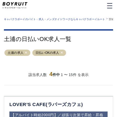
MENU
エリアから探す
関西版
>
業種から探す
キャバクラボーイのバイト・求人・メンズナイトワークならキャバクラボーイルート
茨城県
職種から探す
東京都
特徴から探す
運営者情報
銀座
上野
キャバクラボーイルートとは？
土浦の日払いOK求人一覧
サイトマップ
六本木
池袋
新橋
歌舞伎町
土浦の求人
日払いOKの求人
吉祥寺
練馬
渋谷
大和
錦糸町
秋葉原
八王子
4
恵比寿
該当求人数
件中
1 〜 15件 を表示
神田
立川
千葉中央
門前仲町
町田
五反田
横須賀中央
調布
LOVER’S CAFE(ラバーズカフェ)
蒲田
北千住
①六本木 ②西麻布
大山
【アルバイト時給2000円】／頑張り次第で昇給・昇格