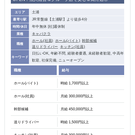
高崎
館林
土浦
エリア
JR常盤線【土浦駅】より徒歩4分
最寄り駅
0
年中無休 [社]週休制
時間/休日
選択した内容で設定
該当求人
件
キャバクラ
業種
ホール(社員)
ホール(バイト)
幹部候補
職種
送りドライバー
キッチン(社員)
日払いOK, 年齢不問, 経験者優遇, 未経験者歓迎, 中高年
キーワード
歓迎, 社保完備, ニューオープン
職種
給与
ホール(バイト)
時給 1,700円以上
ホール(社員)
月給 300,000円以上
幹部候補
月給 450,000円以上
送りドライバー
時給 1,500円以上