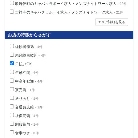
歌舞伎町のキャバクラボーイ求人・メンズナイトワーク求人
- 12件
吉祥寺のキャバクラボーイ求人・メンズナイトワーク求人
- 21件
エリア詳細を見る
お店の特徴からさがす
経験者優遇
- 4件
未経験者歓迎
- 4件
日払いOK
年齢不問
- 4件
中高年歓迎
- 4件
寮完備
- 1件
送りあり
- 1件
交通費支給
- 1件
社保完備
- 4件
制服貸与
- 1件
食事つき
- 0件