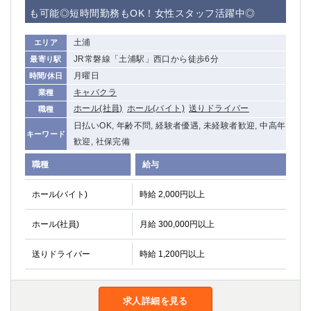
赤坂
高円寺
も可能◎短時間勤務もOK！女性スタッフ活躍中◎
赤羽
品川
蒲田東口
多摩センター
土浦
エリア
立川（南口）
新宿
JR常磐線「土浦駅」西口から徒歩6分
最寄り駅
浜松町
西葛西
月曜日
時間/休日
中野
葛西
キャバクラ
業種
府中
中目黒
ホール(社員)
ホール(バイト)
送りドライバー
職種
ひばりヶ丘（北口）
学芸大学
日払いOK, 年齢不問, 経験者優遇, 未経験者歓迎, 中高年
キーワード
歓迎, 社保完備
吉祥寺（南口／公園口）
小作・羽村・福生エリア
自由が丘
吉祥寺（北口／東口）
職種
給与
四谷
錦糸町南口
ホール(バイト)
下北沢・経堂
時給 2,000円以上
金町（北口）
成増駅徒歩3分の好立地！
①JR埼京線「赤羽駅」から徒歩2分 ②
ホール(社員)
月給 300,000円以上
三軒茶屋（南口）
①歌舞伎町 ②新宿 ③新宿三丁目 ④
①歌舞伎町 ②新宿 ③西部新宿 ③東新宿
①歌舞伎町 ②新宿
送りドライバー
時給 1,200円以上
①銀座 ②新橋
錦糸町(南口)
蒲田(西口)
清瀬（南口）
①東武練馬 ②成増・板橋 ③大山 ②池袋
池袋東口
求人詳細を見る