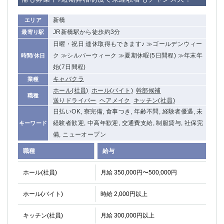
新橋
エリア
JR新橋駅から徒歩約3分
最寄り駅
日曜・祝日 連休取得もできます♪ ≫ゴールデンウィー
ク ≫シルバーウィーク ≫夏期休暇(5日間程) ≫年末年
時間/休日
始(7日間程)
キャバクラ
業種
ホール(社員)
ホール(バイト)
幹部候補
職種
送りドライバー
ヘアメイク
キッチン(社員)
日払いOK, 寮完備, 食事つき, 年齢不問, 経験者優遇, 未
経験者歓迎, 中高年歓迎, 交通費支給, 制服貸与, 社保完
キーワード
備, ニューオープン
職種
給与
ホール(社員)
月給 350,000円〜500,000円
ホール(バイト)
時給 2,000円以上
キッチン(社員)
月給 300,000円以上