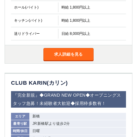
金町
大井町
ホール(バイト)
時給 1,800円以上
大泉学園
下赤塚
竹ノ塚
三鷹
キッチン(バイト)
時給 1,800円以上
亀戸
水道橋
荻窪
浅草
送りドライバー
日給 8,000円以上
新小岩
幡ヶ谷
祖師ヶ谷大蔵
小岩
求人詳細を見る
湯島
久米川
市川
西麻布
五井
CLUB KARIN(カリン)
神奈川県
『完全新規』◆GRAND NEW OPEN◆オープニングス
関内
横浜
タッフ急募！未経験者大歓迎◆採用枠多数有！
川崎
溝の口
本厚木
新横浜
新橋
エリア
藤沢
平塚
JR新橋駅より徒歩2分
最寄り駅
武蔵小杉
橋本
日曜
時間/休日
小田原
横浜・桜木町