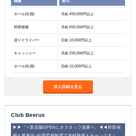
職種
給与
高崎
館林
ホール(社員)
月給 450,000円以上
0
幹部候補
月給 650,000円以上
選択した内容で設定
該当求人
件
送りドライバー
日給 10,000円以上
キャッシャー
月給 250,000円以上
ホール(社員)
日給 10,000円以上
求人詳細を見る
Club Beerus
▶▶『✧新店舗OPENにきスタッフ急募✧』◀◀幹部候
補も募集中♪短期昇格制度で未経験者もチャンス大！