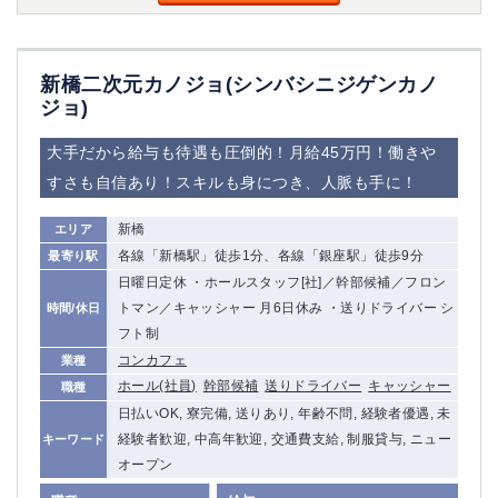
船橋
津田沼
成田
千葉
西船橋
佐倉
新橋二次元カノジョ(シンバシニジゲンカノ
柏（西口）
木更津
ジョ)
柏（東口）
下総中山
大手だから給与も待遇も圧倒的！月給45万円！働きや
茂原
松戸
すさも自信あり！スキルも身につき、人脈も手に！
八千代台
本八幡
東金
浦安
新橋
エリア
各線「新橋駅」徒歩1分、各線「銀座駅」徒歩9分
最寄り駅
栃木県
日曜日定休 ・ホールスタッフ[社]／幹部候補／フロン
宇都宮
小山
トマン／キャッシャー 月6日休み ・送りドライバー シ
時間/休日
東武宇都宮（宇都宮西口）
フト制
コンカフェ
業種
茨城県
ホール(社員)
幹部候補
送りドライバー
キャッシャー
職種
日払いOK, 寮完備, 送りあり, 年齢不問, 経験者優遇, 未
土浦
ひたち野うしく
経験者歓迎, 中高年歓迎, 交通費支給, 制服貸与, ニュー
キーワード
オープン
群馬県