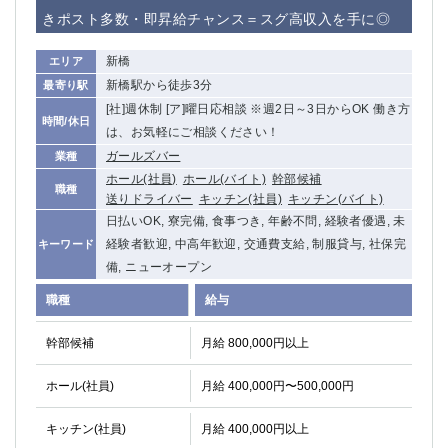
赤坂
高円寺
きポスト多数・即昇給チャンス＝スグ高収入を手に◎
赤羽
品川
蒲田東口
多摩センター
新橋
エリア
立川（南口）
新宿
新橋駅から徒歩3分
最寄り駅
浜松町
西葛西
[社]週休制 [ア]曜日応相談 ※週2日～3日からOK 働き方
時間/休日
中野
葛西
は、お気軽にご相談ください！
府中
中目黒
ガールズバー
業種
ホール(社員)
ホール(バイト)
幹部候補
ひばりヶ丘（北口）
学芸大学
職種
送りドライバー
キッチン(社員)
キッチン(バイト)
吉祥寺（南口／公園口）
小作・羽村・福生エリア
日払いOK, 寮完備, 食事つき, 年齢不問, 経験者優遇, 未
自由が丘
吉祥寺（北口／東口）
経験者歓迎, 中高年歓迎, 交通費支給, 制服貸与, 社保完
キーワード
四谷
錦糸町南口
備, ニューオープン
下北沢・経堂
金町（北口）
職種
給与
成増駅徒歩3分の好立地！
①JR埼京線「赤羽駅」から徒歩2分 ②
三軒茶屋（南口）
①歌舞伎町 ②新宿 ③新宿三丁目 ④
幹部候補
月給 800,000円以上
①歌舞伎町 ②新宿 ③西部新宿 ③東新宿
①歌舞伎町 ②新宿
①銀座 ②新橋
錦糸町(南口)
ホール(社員)
月給 400,000円〜500,000円
蒲田(西口)
清瀬（南口）
キッチン(社員)
月給 400,000円以上
①東武練馬 ②成増・板橋 ③大山 ②池袋
池袋東口