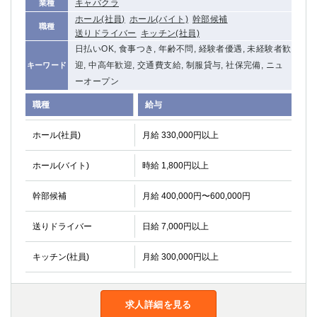
キャバクラ
業種
関内・馬車道・日ノ出町
武蔵新城
ホール(社員)
ホール(バイト)
幹部候補
職種
元住吉
茅ヶ崎
送りドライバー
キッチン(社員)
戸塚
たまプラーザ
日払いOK, 食事つき, 年齢不問, 経験者優遇, 未経験者歓
迎, 中高年歓迎, 交通費支給, 制服貸与, 社保完備, ニュ
キーワード
大船
相模原
ーオープン
厚木
横須賀
桜木町
職種
給与
埼玉県
ホール(社員)
月給 330,000円以上
大宮
南越谷
ホール(バイト)
時給 1,800円以上
志木
川越
幹部候補
草加
月給 400,000円〜600,000円
南浦和
所沢
熊谷
送りドライバー
日給 7,000円以上
獨協大学前＜草加松原＞
北浦和（西口）
春日部
川口
キッチン(社員)
月給 300,000円以上
蕨
千葉県
求人詳細を見る