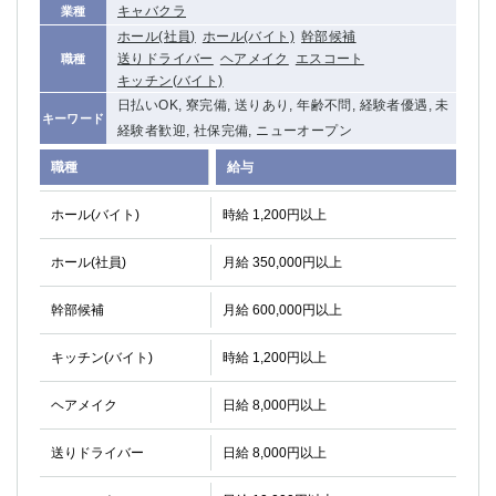
キャバクラ
業種
関内・馬車道・日ノ出町
武蔵新城
ホール(社員)
ホール(バイト)
幹部候補
元住吉
茅ヶ崎
送りドライバー
ヘアメイク
エスコート
職種
戸塚
たまプラーザ
キッチン(バイト)
大船
相模原
日払いOK, 寮完備, 送りあり, 年齢不問, 経験者優遇, 未
キーワード
厚木
経験者歓迎, 社保完備, ニューオープン
横須賀
桜木町
職種
給与
埼玉県
ホール(バイト)
時給 1,200円以上
大宮
南越谷
ホール(社員)
月給 350,000円以上
志木
川越
草加
南浦和
幹部候補
月給 600,000円以上
所沢
熊谷
キッチン(バイト)
時給 1,200円以上
獨協大学前＜草加松原＞
北浦和（西口）
春日部
川口
ヘアメイク
日給 8,000円以上
蕨
送りドライバー
日給 8,000円以上
千葉県