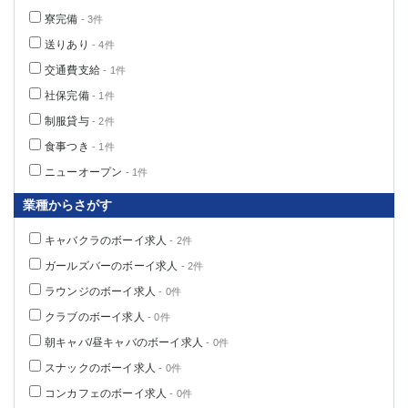
寮完備
- 3件
送りあり
- 4件
交通費支給
- 1件
社保完備
- 1件
制服貸与
- 2件
食事つき
- 1件
ニューオープン
- 1件
業種からさがす
キャバクラのボーイ求人
- 2件
ガールズバーのボーイ求人
- 2件
ラウンジのボーイ求人
- 0件
クラブのボーイ求人
- 0件
朝キャバ/昼キャバのボーイ求人
- 0件
スナックのボーイ求人
- 0件
コンカフェのボーイ求人
- 0件