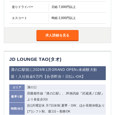
金町
大井町
送りドライバー
日給 7,000円以上
大泉学園
下赤塚
竹ノ塚
三鷹
エスコート
時給 2,000円以上
亀戸
水道橋
荻窪
浅草
新小岩
幡ヶ谷
求人詳細を見る
祖師ヶ谷大蔵
小岩
湯島
久米川
市川
西麻布
JD LOUNGE TAO(タオ)
五井
溝の口駅前に2026年1月GRAND OPEN♪未経験大歓
神奈川県
迎！入社祝金5万円【合否即決！日払いOK】
関内
横浜
溝の口
エリア
川崎
溝の口
田園都市線『溝の口駅』、JR南武線『武蔵溝ノ口駅』
本厚木
新横浜
最寄り駅
より各徒歩3分
藤沢
平塚
[社]月曜定休 月7日休制 夏季・GW、ほか長期休暇あり
武蔵小杉
橋本
時間/休日
[ア]シフト制、週1日～勤務OK
小田原
横浜・桜木町