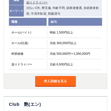
送りドライバー
高崎
館林
日払いOK, 寮完備, 年齢不問, 経験者優遇, 未経験者歓
キーワード
迎, 中高年歓迎, 制服貸与
0
職種
給与
選択した内容で設定
該当求人
件
ホール(バイト)
時給 1,500円以上
ホール(社員)
月給 300,000円以上
幹部候補
月給 500,000円〜1,000,000円
送りドライバー
日給 6,000円以上
求人詳細を見る
Club 艶(エン)