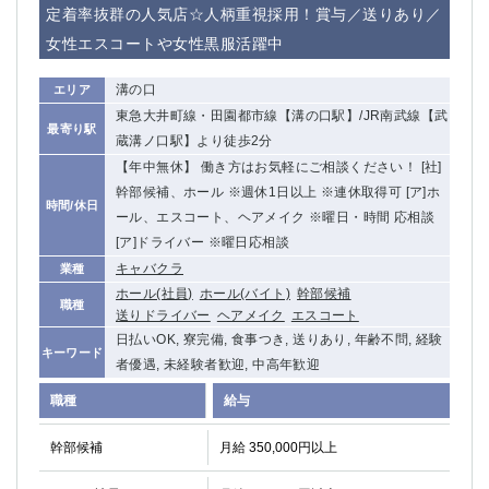
定着率抜群の人気店☆人柄重視採用！賞与／送りあり／
女性エスコートや女性黒服活躍中
溝の口
エリア
東急大井町線・田園都市線【溝の口駅】/JR南武線【武
最寄り駅
蔵溝ノ口駅】より徒歩2分
【年中無休】 働き方はお気軽にご相談ください！ [社]
幹部候補、ホール ※週休1日以上 ※連休取得可 [ア]ホ
時間/休日
ール、エスコート、ヘアメイク ※曜日・時間 応相談
[ア]ドライバー ※曜日応相談
キャバクラ
業種
ホール(社員)
ホール(バイト)
幹部候補
職種
送りドライバー
ヘアメイク
エスコート
日払いOK, 寮完備, 食事つき, 送りあり, 年齢不問, 経験
キーワード
者優遇, 未経験者歓迎, 中高年歓迎
職種
給与
幹部候補
月給 350,000円以上