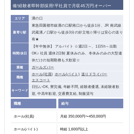
赤坂
高円寺
備!経験者即幹部採用!平社員で月収45万円オーバー
赤羽
品川
蒲田東口
多摩センター
溝の口
エリア
立川（南口）
新宿
東急田園都市線溝の口駅南口から徒歩1分、JR 南武線
浜松町
西葛西
武蔵溝ノ口駅から徒歩3分の好立地☆帰りは安心の送り
最寄り駅
中野
葛西
有★
府中
【年中無休】 アルバイト ☆週2日～、1日5h～出勤
中目黒
OK♪ 社員 週休2日制 夏休みのみ、冬休みのみの大型連
時間/休日
ひばりヶ丘（北口）
学芸大学
休だけの短期勤務も大歓迎☆
吉祥寺（南口／公園口）
小作・羽村・福生エリア
ガールズバー
業種
自由が丘
吉祥寺（北口／東口）
ホール(社員)
ホール(バイト)
送りドライバー
四谷
錦糸町南口
職種
エスコート
下北沢・経堂
金町（北口）
日払いOK, 寮完備, 年齢不問, 経験者優遇, 未経験者歓
キーワード
成増駅徒歩3分の好立地！
①JR埼京線「赤羽駅」から徒歩2分 ②
迎, 中高年歓迎, 交通費支給, 制服貸与
三軒茶屋（南口）
①歌舞伎町 ②新宿 ③新宿三丁目 ④
職種
給与
①歌舞伎町 ②新宿 ③西部新宿 ③東新宿
①歌舞伎町 ②新宿
①銀座 ②新橋
錦糸町(南口)
ホール(社員)
月給 350,000円〜450,000円
蒲田(西口)
清瀬（南口）
①東武練馬 ②成増・板橋 ③大山 ②池袋
池袋東口
ホール(バイト)
時給 1,600円以上