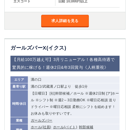
エスコート
日給 10,000円以上
船橋
津田沼
成田
千葉
西船橋
佐倉
求人詳細を見る
柏（西口）
木更津
柏（東口）
下総中山
茂原
松戸
ガールズバーX(イクス)
八千代台
本八幡
東金
浦安
【月給100万越え可】3月リニューアル！各種高待遇で
驚異的に稼げる！週休2日&年3回賞与《人柄重視》
栃木県
宇都宮
小山
溝の口
エリア
東武宇都宮（宇都宮西口）
溝の口/武蔵溝ノ口駅より 徒歩1分
最寄り駅
【日曜日】 [社]幹部候補／ホール ※週休2日制 [ア]ホー
茨城県
ル ※シフト制 ※週2～3日勤務OK ※曜日応相談 送り
時間/休日
ドライバー ※曜日応相談 柔軟にシフトを組めます！
土浦
ひたち野うしく
お休みも取りやすいです。
ガールズバー
業種
群馬県
ホール(社員)
ホール(バイト)
幹部候補
職種