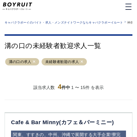
MENU
エリアから探す
関西版
>
業種から探す
キャバクラボーイのバイト・求人・メンズナイトワークならキャバクラボーイルート
神奈川
職種から探す
東京都
特徴から探す
運営者情報
銀座
上野
キャバクラボーイルートとは？
溝の口の未経験者歓迎求人一覧
サイトマップ
六本木
池袋
新橋
歌舞伎町
溝の口の求人
未経験者歓迎の求人
吉祥寺
練馬
渋谷
大和
錦糸町
秋葉原
八王子
4
恵比寿
該当求人数
件中
1 〜 15件 を表示
神田
立川
千葉中央
門前仲町
町田
五反田
横須賀中央
調布
Cafe & Bar Minny(カフェ＆バーミニー)
蒲田
北千住
①六本木 ②西麻布
大山
関東、すすきの、中州、沖縄で展開する大手企業!寮完