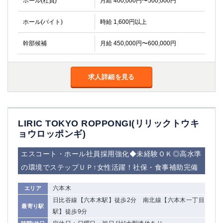
ホール(社員)
月給 400,000円〜500,000円
ホール(バイト)
時給 1,600円以上
幹部候補
月給 450,000円〜600,000円
求人詳細を見る
LIRIC TOKYO ROPPONGI(リリックトウキ
ョウロッポンギ)
エスコート・ホール社員採用強化◆未経験ＯＫ◎高水準
の環境でステップＵＰ↑女性活躍！社保・食事補助完備
六本木
エリア
日比谷線【六本木駅】徒歩2分 南北線【六本木一丁目
最寄り駅
駅】徒歩9分