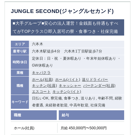
JUNGLE SECOND(ジャングルセカンド)
■大手グループ■安心の法人運営！金銭面も待遇もすべ
てがTOPクラス◎即入居可の寮・食事つき・社保完備
六本木
エリア
六本木駅徒歩4分 六本木1丁目駅徒歩7分
最寄り駅
定休日：日・祝 ・夏休暇あり ・年末年始休暇あり ・
時間/休日
GW休暇あり
キャバクラ
業種
ホール(社員)
ホール(バイト)
送りドライバー
キッチン(社員)
キャッシャー
バーテンダー(社員)
職種
エスコート
キッチン(バイト)
日払いOK, 寮完備, 食事つき, 送りあり, 年齢不問, 経験
キーワード
者優遇, 未経験者歓迎, 中高年歓迎, 社保完備
職種
給与
ホール(社員)
月給 450,000円〜500,000円