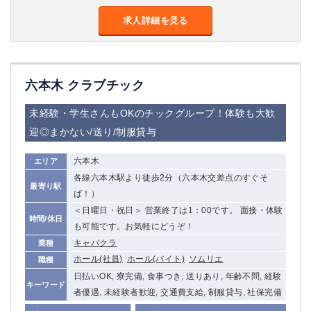
金町
大井町
求人詳細を見る
大泉学園
下赤塚
竹ノ塚
三鷹
亀戸
水道橋
荻窪
浅草
六本木 クラブチック
新小岩
幡ヶ谷
祖師ヶ谷大蔵
小岩
未経験・学生さんもOKのチックグループ！体験も大歓
湯島
久米川
迎◎まかない/送り/制服貸与
市川
西麻布
五井
六本木
エリア
各線六本木駅より徒歩2分（六本木交差点のすぐそ
最寄り駅
神奈川県
ば！）
＜日曜日・祝日＞ 営業終了は1：00です。 面接・体験
時間/休日
関内
横浜
も可能です。お気軽にどうぞ！
川崎
溝の口
キャバクラ
業種
本厚木
新横浜
ホール(社員)
ホール(バイト)
ソムリエ
職種
藤沢
平塚
日払いOK, 寮完備, 食事つき, 送りあり, 年齢不問, 経験
キーワード
武蔵小杉
橋本
者優遇, 未経験者歓迎, 交通費支給, 制服貸与, 社保完備
小田原
横浜・桜木町