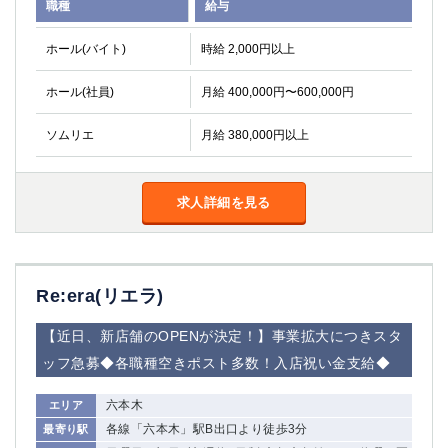
職種
給与
関内・馬車道・日ノ出町
武蔵新城
元住吉
茅ヶ崎
ホール(バイト)
時給 2,000円以上
戸塚
たまプラーザ
ホール(社員)
月給 400,000円〜600,000円
大船
相模原
厚木
横須賀
ソムリエ
月給 380,000円以上
桜木町
埼玉県
求人詳細を見る
大宮
南越谷
志木
川越
草加
南浦和
Re:era(リエラ)
所沢
熊谷
獨協大学前＜草加松原＞
北浦和（西口）
【近日、新店舗のOPENが決定！】事業拡大につきスタ
春日部
川口
ッフ急募◆各職種空きポスト多数！入店祝い金支給◆
蕨
六本木
エリア
千葉県
各線「六本木」駅B出口より徒歩3分
最寄り駅