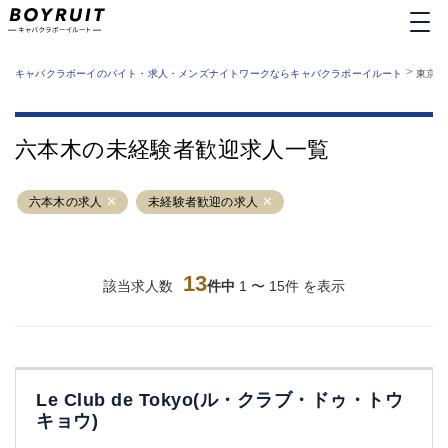
MENU
エリアから探す
関西版
>
業種から探す
キャバクラボーイのバイト・求人・メンズナイトワークならキャバクラボーイルート
東京都
職種から探す
東京都
特徴から探す
運営者情報
銀座
上野
キャバクラボーイルートとは？
六本木の未経験者歓迎求人一覧
サイトマップ
六本木
池袋
新橋
歌舞伎町
六本木の求人
未経験者歓迎の求人
吉祥寺
練馬
渋谷
大和
錦糸町
秋葉原
八王子
13
恵比寿
該当求人数
件中
1 〜 15件 を表示
神田
立川
千葉中央
門前仲町
町田
五反田
横須賀中央
調布
Le Club de Tokyo(ル・クラブ・ドゥ・トウ
蒲田
北千住
キョウ)
①六本木 ②西麻布
大山