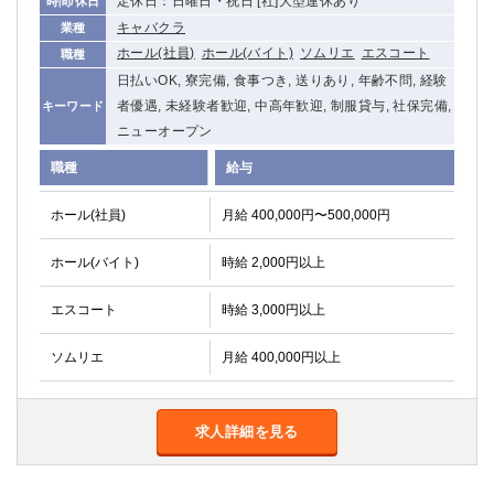
定休日：日曜日・祝日 [社]大型連休あり
時間/休日
キャバクラ
業種
ホール(社員)
ホール(バイト)
ソムリエ
エスコート
職種
日払いOK, 寮完備, 食事つき, 送りあり, 年齢不問, 経験
者優遇, 未経験者歓迎, 中高年歓迎, 制服貸与, 社保完備,
キーワード
ニューオープン
職種
給与
ホール(社員)
月給 400,000円〜500,000円
ホール(バイト)
時給 2,000円以上
エスコート
時給 3,000円以上
ソムリエ
月給 400,000円以上
求人詳細を見る