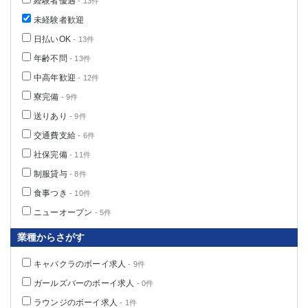
経験者優遇
- 13件
未経験者歓迎
日払いOK
- 13件
年齢不問
- 13件
中高年歓迎
- 12件
寮完備
- 9件
送りあり
- 9件
交通費支給
- 6件
社保完備
- 11件
制服貸与
- 8件
食事つき
- 10件
ニューオープン
- 5件
業種からさがす
キャバクラのボーイ求人
- 9件
ガールズバーのボーイ求人
- 0件
ラウンジのボーイ求人
- 1件