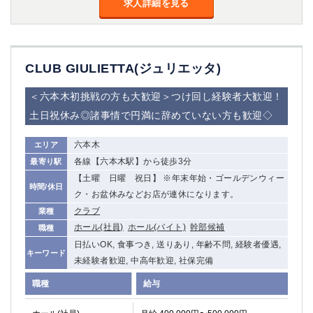
求人詳細を見る
CLUB GIULIETTA(ジュリエッタ)
＜六本木初挑戦の方も大歓迎＞つけ回し経験者大歓迎！
土日祝休み◎諸事情で円満に辞めていない方も歓迎◇
六本木
エリア
各線【六本木駅】から徒歩3分
最寄り駅
【土曜 日曜 祝日】 ※年末年始・ゴールデンウィー
時間/休日
ク・お盆休みなどお店が連休になります。
クラブ
業種
ホール(社員)
ホール(バイト)
幹部候補
職種
日払いOK, 食事つき, 送りあり, 年齢不問, 経験者優遇,
キーワード
未経験者歓迎, 中高年歓迎, 社保完備
職種
給与