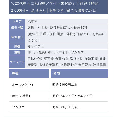
赤坂
高円寺
＼20代中心に活躍中／学生・未経験も大歓迎！時給
赤羽
品川
2,000円～│送りあり│食事つき│完全会員制のお店
蒲田東口
多摩センター
立川（南口）
新宿
六本木
エリア
浜松町
西葛西
各線「六本木」駅(3番出口)より徒歩30秒
最寄り駅
中野
{定休日}日曜・祝日 面接・体験も可能です。お気軽に
葛西
時間/休日
どうぞ！
府中
中目黒
キャバクラ
業種
ひばりヶ丘（北口）
学芸大学
ホール(社員)
ホール(バイト)
ソムリエ
職種
吉祥寺（南口／公園口）
小作・羽村・福生エリア
日払いOK, 寮完備, 食事つき, 送りあり, 年齢不問, 経験
自由が丘
吉祥寺（北口／東口）
キーワード
者優遇, 未経験者歓迎, 交通費支給, 制服貸与, 社保完備
四谷
錦糸町南口
下北沢・経堂
金町（北口）
職種
給与
成増駅徒歩3分の好立地！
①JR埼京線「赤羽駅」から徒歩2分 ②
ホール(バイト)
時給 2,000円以上
三軒茶屋（南口）
①歌舞伎町 ②新宿 ③新宿三丁目 ④
①歌舞伎町 ②新宿 ③西部新宿 ③東新宿
①歌舞伎町 ②新宿
ホール(社員)
月給 400,000円〜600,000円
①銀座 ②新橋
錦糸町(南口)
蒲田(西口)
清瀬（南口）
ソムリエ
月給 380,000円以上
①東武練馬 ②成増・板橋 ③大山 ②池袋
池袋東口