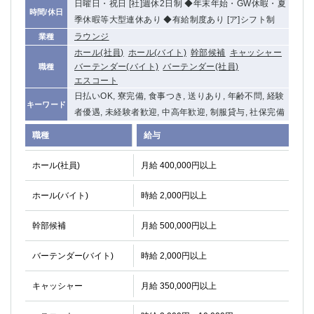
日曜日・祝日 [社]週休2日制 ◆年末年始・GW休暇・夏
船橋
津田沼
時間/休日
季休暇等大型連休あり ◆有給制度あり [ア]シフト制
成田
千葉
ラウンジ
業種
西船橋
佐倉
ホール(社員)
ホール(バイト)
幹部候補
キャッシャー
柏（西口）
木更津
バーテンダー(バイト)
バーテンダー(社員)
職種
柏（東口）
下総中山
エスコート
日払いOK, 寮完備, 食事つき, 送りあり, 年齢不問, 経験
茂原
松戸
キーワード
者優遇, 未経験者歓迎, 中高年歓迎, 制服貸与, 社保完備
八千代台
本八幡
東金
浦安
職種
給与
栃木県
ホール(社員)
月給 400,000円以上
宇都宮
小山
ホール(バイト)
時給 2,000円以上
東武宇都宮（宇都宮西口）
幹部候補
月給 500,000円以上
茨城県
バーテンダー(バイト)
時給 2,000円以上
土浦
ひたち野うしく
キャッシャー
月給 350,000円以上
群馬県