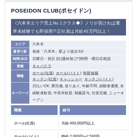
POSEIDON CLUB(ポセイドン)
《六本木エリア売上No.1クラス◆》ノリが良ければ業
界未経験でも即採用!?正社員は月給45万円以上！
六本木
エリア
各線「六本木」駅より徒歩3分
最寄り駅
日曜日・祝日 [社]週休制 [ア]時間・曜日応相談
時間/休日
キャバクラ
業種
ホール(社員)
ホール(バイト)
幹部候補
職種
キッチン(社員)
キャッシャー
キッチン(バイト)
日払いOK, 寮完備, 送りあり, 年齢不問, 経験者優遇, 未
経験者歓迎, 中高年歓迎, 制服貸与, 社保完備, ニューオ
キーワード
ープン
職種
給与
ホール(社員)
月給 450,000円以上
ホール(バイト)
時給 2,000円〜2,500円