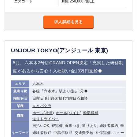
エスコート
月給 250,000円以上
求人詳細を見る
UNJOUR TOKYO(アンジュール 東京)
5月、六本木2号店GRAND OPEN決定！充実した研修制
度があるから安心！入社祝い金10万円支給◆
六本木
エリア
各線「六本木」駅より徒歩1分◆
最寄り駅
日曜日 [社]週休制 [ア]曜日応相談
時間/休日
キャバクラ
業種
ホール(社員)
ホール(バイト)
幹部候補
職種
送りドライバー
日払いOK, 寮完備, 食事つき, 送りあり, 経験者優遇, 未
経験者歓迎, 中高年歓迎, 交通費支給, 社保完備, ニュー
キーワード