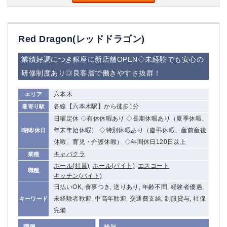
Red Dragon(レッドドラゴン)
業績好調につき銀座に新店舗OPEN◇未経験でも安心の
研修制度あり◎良客層で働きやすさ抜群！
六本木
エリア
各線【六本木駅】から徒歩1分
最寄り駅
日曜定休 ◇有休休暇あり ◇長期休暇あり（夏季休暇、
年末年始休暇） ◇特別休暇あり（慶弔休暇、産前産後
時間/休日
休暇、育児・介護休暇） ◇年間休日120日以上
キャバクラ
業種
ホール(社員)
ホール(バイト)
エスコート
職種
キッチン(バイト)
日払いOK, 食事つき, 送りあり, 年齢不問, 経験者優遇,
未経験者歓迎, 中高年歓迎, 交通費支給, 制服貸与, 社保
キーワード
完備
職種
給与