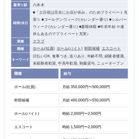
六本木
最寄り駅
■「土日祝は完全にお店が休み」のためプライベート充
実☆ ■ゴールデンウィーク(カレンダー通り) ■シルバー
時間/休日
ウィーク(カレンダー通り) ■夏期休暇 ■年末年始 ※連
休もあるのでプライベート充実♪
クラブ
業種
ホール(社員)
ホール(バイト)
幹部候補
エスコート
職種
日払いOK, 食事つき, 送りあり, 年齢不問, 経験者優遇,
キーワード
未経験者歓迎, 中高年歓迎, 制服貸与, ニューオープン
職種
給与
ホール(社員)
月給 350,000円〜500,000円
幹部候補
月給 400,000円〜550,000円
ホール(バイト)
時給 2,000円〜2,500円
エスコート
時給 1,500円〜2,000円