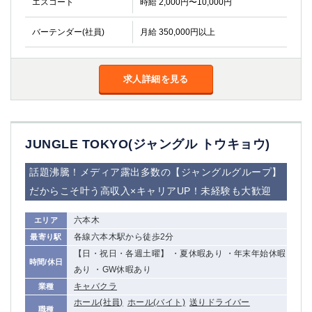
エスコート
時給 2,000円〜10,000円
高崎
館林
バーテンダー(社員)
月給 350,000円以上
0
選択した内容で設定
該当求人
件
求人詳細を見る
JUNGLE TOKYO(ジャングル トウキョウ)
話題沸騰！メディア露出多数の【ジャングルグループ】
だからこそ叶う高収入×キャリアUP！未経験も大歓迎
六本木
エリア
各線六本木駅から徒歩2分
最寄り駅
【日・祝日・各週土曜】 ・夏休暇あり ・年末年始休暇
時間/休日
あり ・GW休暇あり
キャバクラ
業種
ホール(社員)
ホール(バイト)
送りドライバー
職種