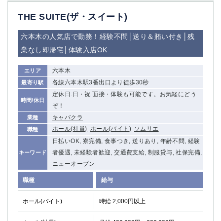
THE SUITE(ザ・スイート)
六本木の人気店で勤務！経験不問│送り＆賄い付き│残
業なし即帰宅│体験入店OK
六本木
エリア
各線六本木駅3番出口より徒歩30秒
最寄り駅
定休日:日・祝 面接・体験も可能です。お気軽にどう
時間/休日
ぞ！
キャバクラ
業種
ホール(社員)
ホール(バイト)
ソムリエ
職種
日払いOK, 寮完備, 食事つき, 送りあり, 年齢不問, 経験
者優遇, 未経験者歓迎, 交通費支給, 制服貸与, 社保完備,
キーワード
ニューオープン
職種
給与
ホール(バイト)
時給 2,000円以上