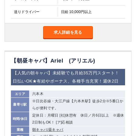
送りドライバー
日給 10,000円以上
求人詳細を見る
【朝昼キャバ】Ariel (アリエル)
【人気の朝キャバ】未経験でも月給35万円スタート！
日払いOK★有給やボーナス、各種手当充実！週休2日
六本木
エリア
※日比谷線・大江戸線【六本木駅】徒歩2分※5番口か
最寄り駅
らが便利です。
定休日：月曜日 [社]休憩有 休日／月6日以上 ※週休
時間/休日
2日制もOK！ [ア]応相談
朝キャバ/昼キャバ
業種