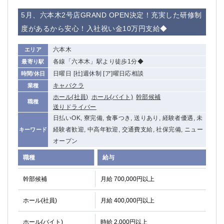
5月、六本木2号店GRAND OPEN決定！充実した研修制
度があるから安心！入社祝い金10万円支給◆
六本木
エリア
各線「六本木」駅より徒歩1分◆
最寄り駅
日曜日 [社]週休制 [ア]曜日応相談
時間/休日
キャバクラ
業種
ホール(社員)
ホール(バイト)
幹部候補
職種
送りドライバー
日払いOK, 寮完備, 食事つき, 送りあり, 経験者優遇, 未
経験者歓迎, 中高年歓迎, 交通費支給, 社保完備, ニュー
キーワード
オープン
職種
給与
幹部候補
月給 700,000円以上
ホール(社員)
月給 400,000円以上
ホール(バイト)
時給 2,000円以上