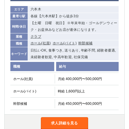
六本木
エリア
各線【六本木駅】から徒歩3分
最寄り駅
【土曜 日曜 祝日】 ※年末年始・ゴールデンウィー
時間/休日
ク・お盆休みなどお店が連休になります。
クラブ
業種
ホール(社員)
ホール(バイト)
幹部候補
職種
日払いOK, 食事つき, 送りあり, 年齢不問, 経験者優遇,
キーワード
未経験者歓迎, 中高年歓迎, 社保完備
職種
給与
ホール(社員)
月給 400,000円〜500,000円
ホール(バイト)
時給 1,600円以上
幹部候補
月給 450,000円〜600,000円
求人詳細を見る