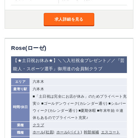
求人詳細を見る
Rose(ローゼ)
【★土日祝お休み★】＼＼入社祝金プレゼント／／『芸
能人・スポーツ選手』御用達の会員制クラブ
六本木
エリア
六本木
最寄り駅
■「土日祝は完全にお店が休み」のためプライベート充
実☆ ■ゴールデンウィーク(カレンダー通り) ■シルバー
時間/休日
ウィーク(カレンダー通り) ■夏期休暇 ■年末年始 ※連
休もあるのでプライベート充実♪
クラブ
業種
ホール(社員)
ホール(バイト)
幹部候補
エスコート
職種