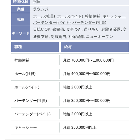
祝日
時間/休日
船橋
津田沼
ラウンジ
業種
成田
千葉
ホール(社員)
ホール(バイト)
幹部候補
キャッシャー
職種
西船橋
佐倉
バーテンダー(バイト)
バーテンダー(社員)
柏（西口）
木更津
日払いOK, 寮完備, 食事つき, 送りあり, 経験者優遇, 交
キーワード
柏（東口）
下総中山
通費支給, 制服貸与, 社保完備, ニューオープン
茂原
松戸
職種
給与
八千代台
本八幡
東金
浦安
幹部候補
月給 700,000円〜1,000,000円
栃木県
ホール(社員)
月給 400,000円〜500,000円
宇都宮
小山
ホール(バイト)
時給 2,000円以上
東武宇都宮（宇都宮西口）
バーテンダー(社員)
月給 350,000円〜400,000円
茨城県
バーテンダー(バイト)
時給 2,000円以上
土浦
ひたち野うしく
キャッシャー
月給 350,000円以上
群馬県