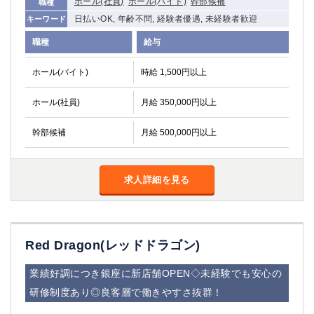
ホール(社員)
ホール(バイト)
幹部候補
職種
日払いOK, 年齢不問, 経験者優遇, 未経験者歓迎
キーワード
職種
給与
ホール(バイト)
時給 1,500円以上
ホール(社員)
月給 350,000円以上
幹部候補
月給 500,000円以上
求人詳細を見る
Red Dragon(レッドドラゴン)
業績好調につき銀座に新店舗OPEN◇未経験でも安心の
研修制度あり◎良客層で働きやすさ抜群！