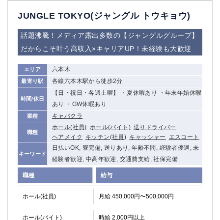
JUNGLE TOKYO(ジャングル トウキョウ)
話題沸騰！メディア露出多数の【ジャングルグループ】
だからこそ叶う高収入×キャリアUP！未経験も大歓迎
六本木
エリア
各線六本木駅から徒歩2分
最寄り駅
【日・祝日・各週土曜】 ・夏休暇あり ・年末年始休暇
時間/休日
あり ・GW休暇あり
キャバクラ
業種
ホール(社員)
ホール(バイト)
送りドライバー
職種
ヘアメイク
キッチン(社員)
キャッシャー
エスコート
日払いOK, 寮完備, 送りあり, 年齢不問, 経験者優遇, 未
キーワード
経験者歓迎, 中高年歓迎, 交通費支給, 社保完備
職種
給与
ホール(社員)
月給 450,000円〜500,000円
ホール(バイト)
時給 2,000円以上