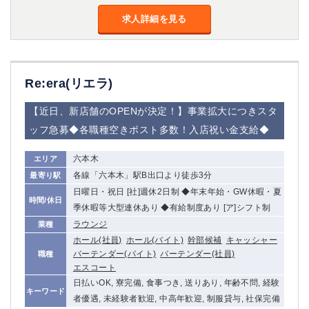
高崎
館林
求人詳細を見る
0
選択した内容で設定
該当求人
件
Re:era(リエラ)
【近日、新店舗のOPENが決定！】事業拡大につきスタ
ッフ急募◆各職種空きポスト多数！入店祝い金支給◆
六本木
エリア
各線「六本木」駅B出口より徒歩3分
最寄り駅
日曜日・祝日 [社]週休2日制 ◆年末年始・GW休暇・夏
時間/休日
季休暇等大型連休あり ◆有給制度あり [ア]シフト制
ラウンジ
業種
ホール(社員)
ホール(バイト)
幹部候補
キャッシャー
バーテンダー(バイト)
バーテンダー(社員)
職種
エスコート
日払いOK, 寮完備, 食事つき, 送りあり, 年齢不問, 経験
キーワード
者優遇, 未経験者歓迎, 中高年歓迎, 制服貸与, 社保完備