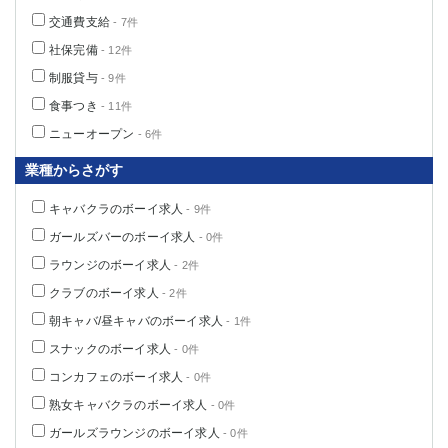
交通費支給
- 7件
社保完備
- 12件
制服貸与
- 9件
食事つき
- 11件
ニューオープン
- 6件
業種からさがす
キャバクラのボーイ求人
- 9件
ガールズバーのボーイ求人
- 0件
ラウンジのボーイ求人
- 2件
クラブのボーイ求人
- 2件
朝キャバ/昼キャバのボーイ求人
- 1件
スナックのボーイ求人
- 0件
コンカフェのボーイ求人
- 0件
熟女キャバクラのボーイ求人
- 0件
ガールズラウンジのボーイ求人
- 0件