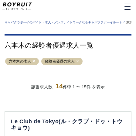
MENU
エリアから探す
関西版
>
業種から探す
キャバクラボーイのバイト・求人・メンズナイトワークならキャバクラボーイルート
東京都
職種から探す
東京都
特徴から探す
運営者情報
銀座
上野
キャバクラボーイルートとは？
六本木の経験者優遇求人一覧
サイトマップ
六本木
池袋
新橋
歌舞伎町
六本木の求人
経験者優遇の求人
吉祥寺
練馬
渋谷
大和
錦糸町
秋葉原
八王子
14
恵比寿
該当求人数
件中
1 〜 15件 を表示
神田
立川
千葉中央
門前仲町
町田
五反田
横須賀中央
調布
Le Club de Tokyo(ル・クラブ・ドゥ・トウ
蒲田
北千住
キョウ)
①六本木 ②西麻布
大山