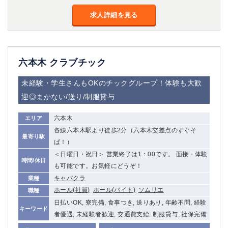
金町
大井町
求人詳細を見る
大泉学園
下赤塚
竹ノ塚
三鷹
亀戸
水道橋
荻窪
浅草
六本木 クラブチック
新小岩
幡ヶ谷
祖師ヶ谷大蔵
小岩
未経験・学生さんもOKのチックグループ！体験も大歓
湯島
久米川
迎◎まかない/送り/制服貸与
市川
西麻布
五井
六本木
エリア
各線六本木駅より徒歩2分（六本木交差点のすぐそ
最寄り駅
神奈川県
ば！）
＜日曜日・祝日＞ 営業終了は1：00です。 面接・体験
時間/休日
関内
横浜
も可能です。お気軽にどうぞ！
川崎
溝の口
キャバクラ
業種
本厚木
新横浜
ホール(社員)
ホール(バイト)
ソムリエ
職種
藤沢
平塚
日払いOK, 寮完備, 食事つき, 送りあり, 年齢不問, 経験
キーワード
武蔵小杉
橋本
者優遇, 未経験者歓迎, 交通費支給, 制服貸与, 社保完備
小田原
横浜・桜木町