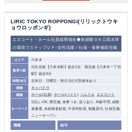
LIRIC TOKYO ROPPONGI(リリックトウキ
ョウロッポンギ)
エスコート・ホール社員採用強化◆未経験ＯＫ◎高水準
の環境でステップＵＰ↑女性活躍！社保・食事補助完備
六本木
エリア
日比谷線【六本木駅】徒歩2分 南北線【六本木一丁目
最寄り駅
駅】徒歩9分
定休日：日曜日・祝日 [社]大型連休あり
時間/休日
キャバクラ
業種
ホール(社員)
ホール(バイト)
ソムリエ
エスコート
職種
日払いOK, 寮完備, 食事つき, 送りあり, 年齢不問, 経験
者優遇, 未経験者歓迎, 中高年歓迎, 制服貸与, 社保完備,
キーワード
ニューオープン
職種
給与