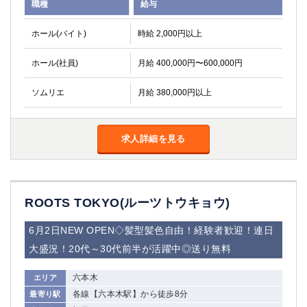
職種
給与
関内・馬車道・日ノ出町
武蔵新城
元住吉
茅ヶ崎
ホール(バイト)
時給 2,000円以上
戸塚
たまプラーザ
ホール(社員)
月給 400,000円〜600,000円
大船
相模原
厚木
横須賀
ソムリエ
月給 380,000円以上
桜木町
埼玉県
求人詳細を見る
大宮
南越谷
志木
川越
草加
南浦和
ROOTS TOKYO(ルーツトウキョウ)
所沢
熊谷
獨協大学前＜草加松原＞
北浦和（西口）
6月2日NEW OPEN◇髪型髪色自由！経験者歓迎！連日
春日部
川口
大盛況！20代～30代前半が活躍中◎送り無料
蕨
六本木
エリア
千葉県
各線【六本木駅】から徒歩8分
最寄り駅