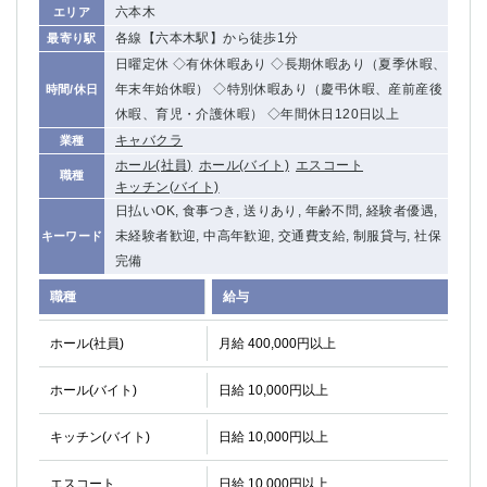
六本木
エリア
各線【六本木駅】から徒歩1分
最寄り駅
日曜定休 ◇有休休暇あり ◇長期休暇あり（夏季休暇、
年末年始休暇） ◇特別休暇あり（慶弔休暇、産前産後
時間/休日
休暇、育児・介護休暇） ◇年間休日120日以上
キャバクラ
業種
ホール(社員)
ホール(バイト)
エスコート
職種
キッチン(バイト)
日払いOK, 食事つき, 送りあり, 年齢不問, 経験者優遇,
未経験者歓迎, 中高年歓迎, 交通費支給, 制服貸与, 社保
キーワード
完備
職種
給与
ホール(社員)
月給 400,000円以上
ホール(バイト)
日給 10,000円以上
キッチン(バイト)
日給 10,000円以上
エスコート
日給 10,000円以上