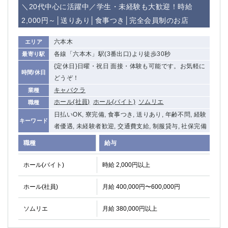
赤坂
高円寺
＼20代中心に活躍中／学生・未経験も大歓迎！時給
赤羽
品川
2,000円～│送りあり│食事つき│完全会員制のお店
蒲田東口
多摩センター
立川（南口）
新宿
六本木
エリア
浜松町
西葛西
各線「六本木」駅(3番出口)より徒歩30秒
最寄り駅
中野
{定休日}日曜・祝日 面接・体験も可能です。お気軽に
葛西
時間/休日
どうぞ！
府中
中目黒
キャバクラ
業種
ひばりヶ丘（北口）
学芸大学
ホール(社員)
ホール(バイト)
ソムリエ
職種
吉祥寺（南口／公園口）
小作・羽村・福生エリア
日払いOK, 寮完備, 食事つき, 送りあり, 年齢不問, 経験
自由が丘
吉祥寺（北口／東口）
キーワード
者優遇, 未経験者歓迎, 交通費支給, 制服貸与, 社保完備
四谷
錦糸町南口
下北沢・経堂
金町（北口）
職種
給与
成増駅徒歩3分の好立地！
①JR埼京線「赤羽駅」から徒歩2分 ②
ホール(バイト)
時給 2,000円以上
三軒茶屋（南口）
①歌舞伎町 ②新宿 ③新宿三丁目 ④
①歌舞伎町 ②新宿 ③西部新宿 ③東新宿
①歌舞伎町 ②新宿
ホール(社員)
月給 400,000円〜600,000円
①銀座 ②新橋
錦糸町(南口)
蒲田(西口)
清瀬（南口）
ソムリエ
月給 380,000円以上
①東武練馬 ②成増・板橋 ③大山 ②池袋
池袋東口