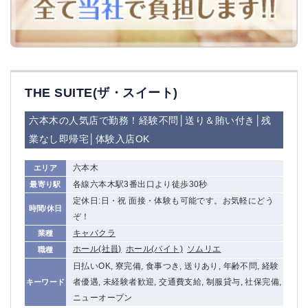
THE SUITE(ザ・スイート)
六本木の人気店で勤務！経験不問│送り＆賄い付き│残
業なし即帰宅│体験入店OK
六本木
エリア
各線六本木駅3番出口より徒歩30秒
最寄り駅
定休日:日・祝 面接・体験も可能です。お気軽にどう
時間/休日
ぞ！
キャバクラ
業種
ホール(社員)
ホール(バイト)
ソムリエ
職種
日払いOK, 寮完備, 食事つき, 送りあり, 年齢不問, 経験
者優遇, 未経験者歓迎, 交通費支給, 制服貸与, 社保完備,
キーワード
ニューオープン