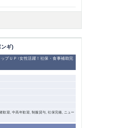
西船橋
下総中山
東金
ポンギ)
ップＵＰ↑女性活躍！社保・食事補助完
験者歓迎, 中高年歓迎, 制服貸与, 社保完備, ニュー