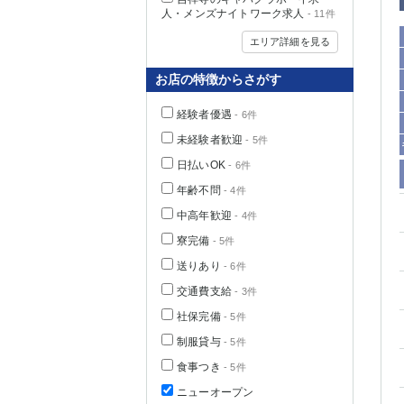
人・メンズナイトワーク求人
- 11件
エリア詳細を見る
お店の特徴からさがす
経験者優遇
- 6件
未経験者歓迎
- 5件
日払いOK
- 6件
年齢不問
- 4件
中高年歓迎
- 4件
神奈川県
寮完備
- 5件
送りあり
- 6件
交通費支給
- 3件
社保完備
- 5件
制服貸与
- 5件
食事つき
- 5件
埼玉県
ニューオープン