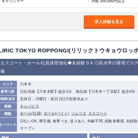
キャッシャー
月給 350,000円以上
加松原＞
春日部
川口
蕨
求人詳細を見る
船橋
津田沼
成田
千葉
佐倉
柏（西口）
木更津
柏（東口）
茂原
松戸
八千代台
本八幡
浦安
LIRIC TOKYO ROPPONGI(リリックトウキョウロッ
エスコート・ホール社員採用強化◆未経験ＯＫ◎高水準の環境でステ
宇都宮
小山
東武宇都宮（宇
都宮西口）
備
土浦
ひたち野うしく
六本木
エリア
日比谷線【六本木駅】徒歩2分 南北線【六本木一丁目駅】徒歩9分
最寄り駅
高崎
館林
定休日：日曜日・祝日 [社]大型連休あり
時間/休日
キャバクラ
業種
ホール(社員)
ホール(バイト)
ソムリエ
エスコート
職種
0
選択した内容で設定
該当求人
件
日払いOK, 寮完備, 食事つき, 送りあり, 年齢不問, 経験者優遇, 未経
キーワード
オープン