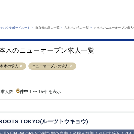
MENU
エリアから探す
関西版
業種から探す
銀座
上野
六本木
池袋
>
>
>
ャバクラボーイルート
東京都の求人一覧
六本木の求人一覧
六本木のニューオープン求人
職種から探す
特徴から探す
歌舞伎町
吉祥寺
練馬
渋谷
運営者情報
キャバクラボーイルートとは？
錦糸町
秋葉原
八王子
恵比寿
サイトマップ
本木のニューオープン求人一覧
立川
千葉中央
門前仲町
町田
横須賀中央
調布
蒲田
北千住
六本木の求人
ニューオープンの求人
大山
赤坂
高円寺
赤羽
蒲田東口
多摩センター
立川（南口）
新宿
西葛西
中野
葛西
府中
6
当求人数
件中
1 〜 15件 を表示
ひばりヶ丘（北
学芸大学
吉祥寺（南口／
小作・羽村・
口）
公園口）
生エリア
吉祥寺（北口／
四谷
錦糸町南口
下北沢・経堂
東口）
成増駅徒歩3分
①JR埼京線
三軒茶屋（南
①歌舞伎町 
の好立地！
「赤羽駅」から
口）
新宿 ③新宿
ROOTS TOKYO(ルーツトウキョウ)
徒歩2分 ②東
丁目 ④西武
京メトロ南北線
宿
6月2日NEW OPEN◇髪型髪色自由！経験者歓迎！連日大盛況！20
「赤羽岩淵駅」