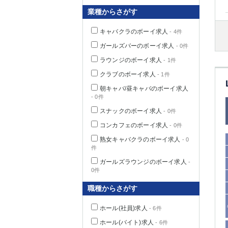
業種からさがす
キャバクラのボーイ求人
- 4件
千葉県
ガールズバーのボーイ求人
- 0件
ラウンジのボーイ求人
- 1件
クラブのボーイ求人
- 1件
朝キャバ/昼キャバのボーイ求人
- 0件
栃木県
スナックのボーイ求人
- 0件
コンカフェのボーイ求人
- 0件
茨城県
熟女キャバクラのボーイ求人
- 0
件
群馬県
ガールズラウンジのボーイ求人
-
0件
職種からさがす
ホール(社員)求人
- 6件
ホール(バイト)求人
- 6件