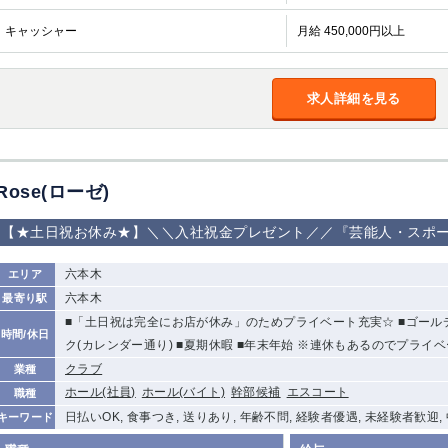
キャッシャー
月給 450,000円以上
求人詳細を見る
Rose(ローゼ)
【★土日祝お休み★】＼＼入社祝金プレゼント／／『芸能人・スポ
六本木
エリア
六本木
最寄り駅
■「土日祝は完全にお店が休み」のためプライベート充実☆ ■ゴールデ
時間/休日
ク(カレンダー通り) ■夏期休暇 ■年末年始 ※連休もあるのでプライベ
クラブ
業種
ホール(社員)
ホール(バイト)
幹部候補
エスコート
職種
日払いOK, 食事つき, 送りあり, 年齢不問, 経験者優遇, 未経験者歓迎
キーワード