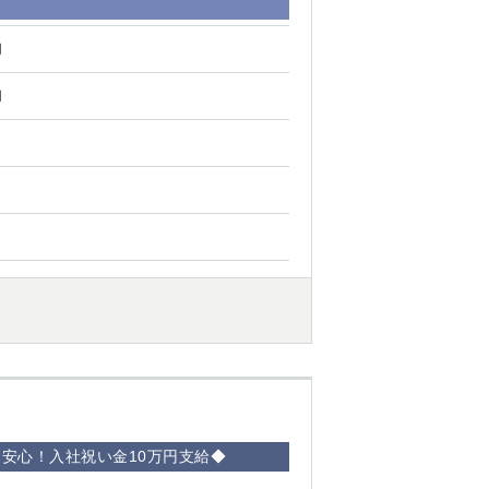
円
円
ら安心！入社祝い金10万円支給◆