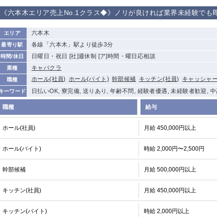
《六本木エリア売上No.1クラス◆》ノリが良ければ業界未経験でも即
六本木
エリア
各線「六本木」駅より徒歩3分
最寄り駅
日曜日・祝日 [社]週休制 [ア]時間・曜日応相談
時間/休日
キャバクラ
業種
ホール(社員)
ホール(バイト)
幹部候補
キッチン(社員)
キャッシャ
職種
日払いOK, 寮完備, 送りあり, 年齢不問, 経験者優遇, 未経験者歓迎, 
キーワード
職種
給与
ホール(社員)
月給 450,000円以上
ホール(バイト)
時給 2,000円〜2,500円
幹部候補
月給 500,000円以上
キッチン(社員)
月給 450,000円以上
キッチン(バイト)
時給 2,000円以上