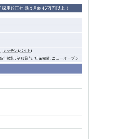
採用!?正社員は月給45万円以上！
ー
キッチン(バイト)
中高年歓迎, 制服貸与, 社保完備, ニューオープン