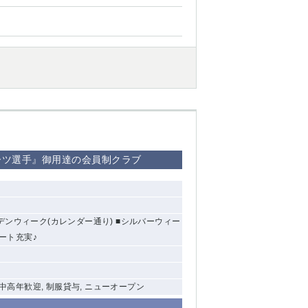
ーツ選手』御用達の会員制クラブ
ンウィーク(カレンダー通り) ■シルバーウィー
ート充実♪
, 中高年歓迎, 制服貸与, ニューオープン