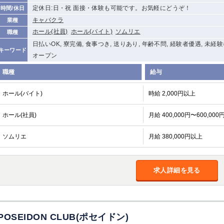
定休日:日・祝 面接・体験も可能です。お気軽にどうぞ！
時間/休日
キャバクラ
業種
ホール(社員)
ホール(バイト)
ソムリエ
職種
日払いOK, 寮完備, 食事つき, 送りあり, 年齢不問, 経験者優遇, 未経
キーワード
オープン
職種
給与
ホール(バイト)
時給 2,000円以上
ホール(社員)
月給 400,000円〜600,000
ソムリエ
月給 380,000円以上
求人詳細を見る
POSEIDON CLUB(ポセイドン)