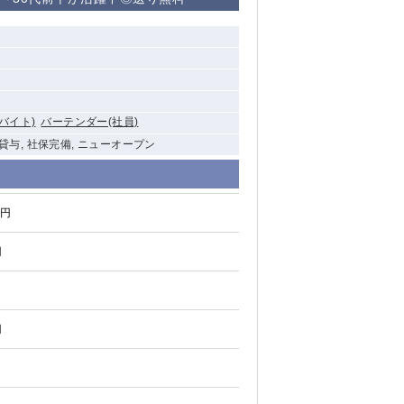
清瀬（南口）
大泉学園
水道橋
バイト)
バーテンダー(社員)
祖師ヶ谷大蔵
服貸与, 社保完備, ニューオープン
西麻布
0円
本厚木
円
橋本
元住吉
相模原
円
草加
草
北浦和（西口）