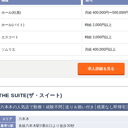
職種
給与
ホール(社員)
月給 400,000円〜500,000
ホール(バイト)
時給 2,000円以上
エスコート
時給 3,000円以上
ソムリエ
月給 400,000円以上
求人詳細を見る
THE SUITE(ザ・スイート)
六本木の人気店で勤務！経験不問│送り＆賄い付き│残業なし即帰宅│
六本木
エリア
各線六本木駅3番出口より徒歩30秒
最寄り駅