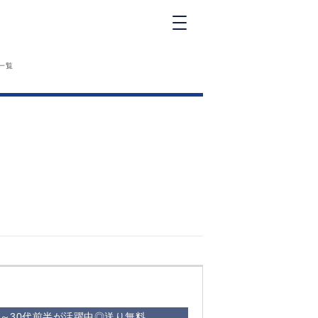
新橋
一覧
大和
神田
五反田
①六本木 ②西
麻布
品川
浜松町
中目黒
福
自由が丘
金町（北口）
②
①歌舞伎町 ②
三
新宿 ③西部新
新
宿 ③東新宿
代～30代前半が活躍中◎送り無料