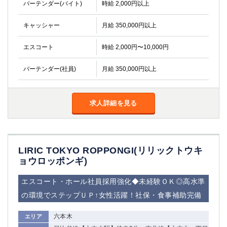
バーテンダー(バイト)
金町
時給 2,000円以上
大井町
大泉学園
下赤塚
キャッシャー
月給 350,000円以上
竹ノ塚
三鷹
亀戸
水道橋
エスコート
時給 2,000円〜10,000円
荻窪
浅草
新小岩
幡ヶ谷
バーテンダー(社員)
月給 350,000円以上
祖師ヶ谷大蔵
小岩
湯島
久米川
求人詳細を見る
市川
西麻布
五井
神奈川県
LIRIC TOKYO ROPPONGI(リリックトウキ
ョウロッポンギ)
関内
横浜
川崎
溝の口
エスコート・ホール社員採用強化◆未経験ＯＫ◎高水準
本厚木
新横浜
の環境でステップＵＰ↑女性活躍！社保・食事補助完備
藤沢
平塚
武蔵小杉
橋本
六本木
エリア
小田原
横浜・桜木町