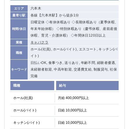
六本木
エリア
各線【六本木駅】から徒歩1分
最寄り駅
日曜定休 ◇有休休暇あり ◇長期休暇あり（夏季休暇、
年末年始休暇） ◇特別休暇あり（慶弔休暇、産前産後
時間/休日
休暇、育児・介護休暇） ◇年間休日120日以上
キャバクラ
業種
ホール(社員), ホール(バイト), エスコート, キッチン(バ
職種
イト)
日払いOK, 食事つき, 送りあり, 年齢不問, 経験者優遇,
未経験者歓迎, 中高年歓迎, 交通費支給, 制服貸与, 社保
キーワード
完備
職種
給与
ホール(社員)
月給 400,000円以上
ホール(バイト)
日給 10,000円以上
キッチン(バイト)
日給 10,000円以上