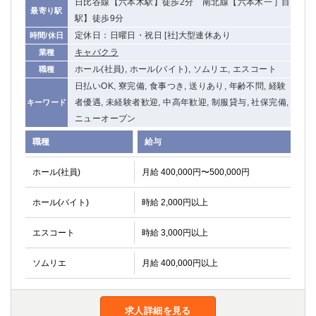
日比谷線【六本木駅】徒歩2分 南北線【六本木一丁目
最寄り駅
関内・馬車道・日ノ出町
武蔵新城
駅】徒歩9分
元住吉
茅ヶ崎
定休日：日曜日・祝日 [社]大型連休あり
時間/休日
戸塚
たまプラーザ
キャバクラ
業種
大船
相模原
ホール(社員), ホール(バイト), ソムリエ, エスコート
職種
厚木
横須賀
日払いOK, 寮完備, 食事つき, 送りあり, 年齢不問, 経験
桜木町
者優遇, 未経験者歓迎, 中高年歓迎, 制服貸与, 社保完備,
キーワード
ニューオープン
埼玉県
職種
給与
大宮
南越谷
ホール(社員)
月給 400,000円〜500,000円
志木
川越
草加
南浦和
ホール(バイト)
時給 2,000円以上
所沢
熊谷
獨協大学前＜草加松原＞
北浦和（西口）
エスコート
時給 3,000円以上
春日部
川口
ソムリエ
月給 400,000円以上
蕨
千葉県
求人詳細を見る