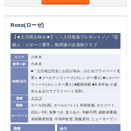
船橋
津田沼
成田
千葉
西船橋
佐倉
Rose(ローゼ)
柏（西口）
木更津
柏（東口）
下総中山
【★土日祝お休み★】＼＼入社祝金プレゼント／／『芸
茂原
松戸
能人・スポーツ選手』御用達の会員制クラブ
八千代台
本八幡
東金
浦安
六本木
エリア
六本木
最寄り駅
栃木県
■「土日祝は完全にお店が休み」のためプライベート充
実☆ ■ゴールデンウィーク(カレンダー通り) ■シルバー
宇都宮
小山
時間/休日
ウィーク(カレンダー通り) ■夏期休暇 ■年末年始 ※連
東武宇都宮（宇都宮西口）
休もあるのでプライベート充実♪
クラブ
業種
茨城県
ホール(社員), ホール(バイト), 幹部候補, エスコート
職種
土浦
ひたち野うしく
日払いOK, 食事つき, 送りあり, 年齢不問, 経験者優遇,
キーワード
未経験者歓迎, 中高年歓迎, 制服貸与, ニューオープン
群馬県
職種
給与