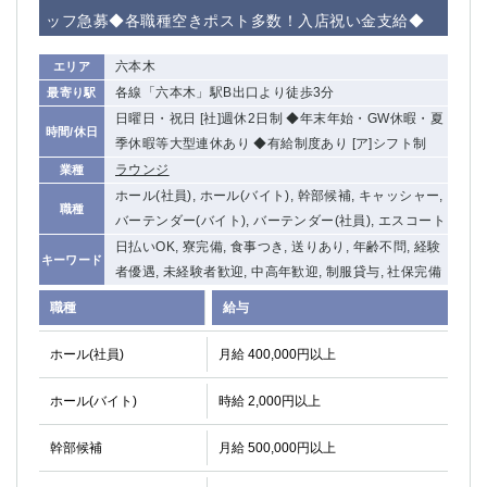
赤坂
高円寺
ッフ急募◆各職種空きポスト多数！入店祝い金支給◆
赤羽
品川
蒲田東口
多摩センター
六本木
エリア
立川（南口）
新宿
各線「六本木」駅B出口より徒歩3分
最寄り駅
浜松町
西葛西
日曜日・祝日 [社]週休2日制 ◆年末年始・GW休暇・夏
時間/休日
中野
葛西
季休暇等大型連休あり ◆有給制度あり [ア]シフト制
府中
中目黒
ラウンジ
業種
ひばりヶ丘（北口）
ホール(社員), ホール(バイト), 幹部候補, キャッシャー,
学芸大学
職種
バーテンダー(バイト), バーテンダー(社員), エスコート
吉祥寺（南口／公園口）
小作・羽村・福生エリア
日払いOK, 寮完備, 食事つき, 送りあり, 年齢不問, 経験
自由が丘
吉祥寺（北口／東口）
キーワード
者優遇, 未経験者歓迎, 中高年歓迎, 制服貸与, 社保完備
四谷
錦糸町南口
下北沢・経堂
金町（北口）
職種
給与
成増駅徒歩3分の好立地！
①JR埼京線「赤羽駅」から徒歩2分 ②
ホール(社員)
月給 400,000円以上
三軒茶屋（南口）
①歌舞伎町 ②新宿 ③新宿三丁目 ④
①歌舞伎町 ②新宿 ③西部新宿 ③東新宿
①歌舞伎町 ②新宿
ホール(バイト)
時給 2,000円以上
①銀座 ②新橋
錦糸町(南口)
蒲田(西口)
清瀬（南口）
幹部候補
月給 500,000円以上
①東武練馬 ②成増・板橋 ③大山 ②池袋
池袋東口