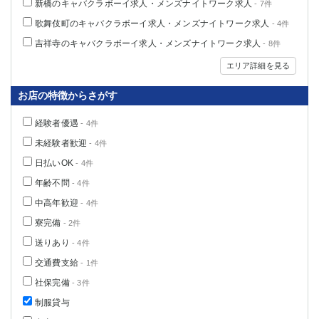
新橋のキャバクラボーイ求人・メンズナイトワーク求人
- 7件
歌舞伎町のキャバクラボーイ求人・メンズナイトワーク求人
- 4件
吉祥寺のキャバクラボーイ求人・メンズナイトワーク求人
- 8件
エリア詳細を見る
お店の特徴からさがす
経験者優遇
- 4件
未経験者歓迎
- 4件
日払いOK
- 4件
年齢不問
- 4件
中高年歓迎
- 4件
寮完備
- 2件
送りあり
- 4件
交通費支給
- 1件
社保完備
- 3件
制服貸与