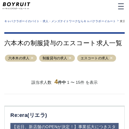
MENU
エリアから探す
関西版
>
業種から探す
キャバクラボーイのバイト・求人・メンズナイトワークならキャバクラボーイルート
東京都
職種から探す
東京都
特徴から探す
運営者情報
銀座
上野
キャバクラボーイルートとは？
六本木の制服貸与のエスコート求人一覧
サイトマップ
六本木
池袋
新橋
歌舞伎町
六本木の求人
制服貸与の求人
エスコートの求人
吉祥寺
練馬
渋谷
大和
錦糸町
秋葉原
八王子
4
恵比寿
該当求人数
件中
1 〜 15件 を表示
神田
立川
千葉中央
門前仲町
町田
五反田
横須賀中央
調布
Re:era(リエラ)
蒲田
北千住
①六本木 ②西麻布
大山
【近日、新店舗のOPENが決定！】事業拡大につきスタ