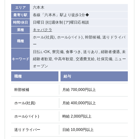
高崎
館林
六本木
エリア
各線「六本木」駅より徒歩1分◆
最寄り駅
日曜日 [社]週休制 [ア]曜日応相談
時間/休日
0
選択した内容で設定
該当求人
件
キャバクラ
業種
ホール(社員), ホール(バイト), 幹部候補, 送りドライバ
職種
ー
日払いOK, 寮完備, 食事つき, 送りあり, 経験者優遇, 未
経験者歓迎, 中高年歓迎, 交通費支給, 社保完備, ニュー
キーワード
オープン
職種
給与
幹部候補
月給 700,000円以上
ホール(社員)
月給 400,000円以上
ホール(バイト)
時給 2,000円以上
送りドライバー
日給 10,000円以上