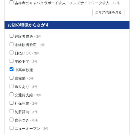
吉祥寺のキャバクラボーイ求人・メンズナイトワーク求人
- 12件
エリア詳細を見る
お店の特徴からさがす
経験者優遇
- 3件
未経験者歓迎
- 3件
日払いOK
- 3件
年齢不問
- 2件
中高年歓迎
寮完備
- 3件
送りあり
- 3件
交通費支給
- 3件
社保完備
- 2件
制服貸与
- 3件
食事つき
- 0件
ニューオープン
- 2件