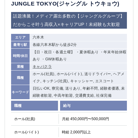
赤坂
高円寺
JUNGLE TOKYO(ジャングル トウキョウ)
赤羽
品川
話題沸騰！メディア露出多数の【ジャングルグループ】
蒲田東口
多摩センター
だからこそ叶う高収入×キャリアUP！未経験も大歓迎
立川（南口）
新宿
浜松町
西葛西
六本木
エリア
中野
葛西
各線六本木駅から徒歩2分
最寄り駅
府中
中目黒
【日・祝日・各週土曜】 ・夏休暇あり ・年末年始休暇
ひばりヶ丘（北口）
学芸大学
時間/休日
あり ・GW休暇あり
吉祥寺（南口／公園口）
小作・羽村・福生エリア
キャバクラ
業種
自由が丘
吉祥寺（北口／東口）
ホール(社員), ホール(バイト), 送りドライバー, ヘアメ
職種
四谷
錦糸町南口
イク, キッチン(社員), キャッシャー, エスコート
下北沢・経堂
金町（北口）
日払いOK, 寮完備, 送りあり, 年齢不問, 経験者優遇, 未
キーワード
成増駅徒歩3分の好立地！
①JR埼京線「赤羽駅」から徒歩2分 ②
経験者歓迎, 中高年歓迎, 交通費支給, 社保完備
三軒茶屋（南口）
①歌舞伎町 ②新宿 ③新宿三丁目 ④
職種
給与
①歌舞伎町 ②新宿 ③西部新宿 ③東新宿
①歌舞伎町 ②新宿
①銀座 ②新橋
錦糸町(南口)
ホール(社員)
月給 450,000円〜500,000円
蒲田(西口)
清瀬（南口）
ホール(バイト)
時給 2,000円以上
①東武練馬 ②成増・板橋 ③大山 ②池袋
池袋東口