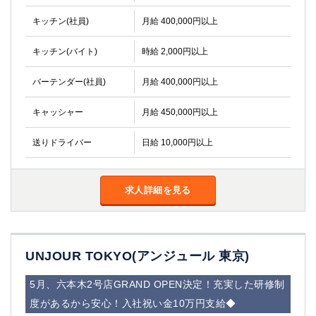
船橋
津田沼
キッチン(社員)
月給 400,000円以上
成田
千葉
西船橋
佐倉
キッチン(バイト)
時給 2,000円以上
柏（西口）
木更津
柏（東口）
下総中山
バーテンダー(社員)
月給 400,000円以上
茂原
松戸
キャッシャー
月給 450,000円以上
八千代台
本八幡
東金
浦安
送りドライバー
日給 10,000円以上
栃木県
求人詳細を見る
宇都宮
小山
東武宇都宮（宇都宮西口）
茨城県
UNJOUR TOKYO(アンジュール 東京)
土浦
ひたち野うしく
5月、六本木2号店GRAND OPEN決定！充実した研修制
群馬県
度があるから安心！入社祝い金10万円支給◆