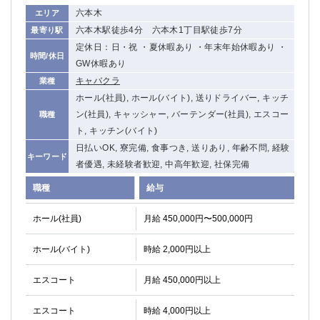
関内・馬車道・日ノ出町
六本木
武蔵新城
エリア
六本木駅徒歩4分 六本木1丁目駅徒歩7分
最寄り駅
元住吉
茅ヶ崎
定休日：日・祝 ・夏休暇あり ・年末年始休暇あり ・
戸塚
たまプラーザ
時間/休日
GW休暇あり
大船
相模原
キャバクラ
業種
厚木
横須賀
ホール(社員), ホール(バイト), 送りドライバー, キッチ
桜木町
ン(社員), キャッシャー, バーテンダー(社員), エスコー
職種
ト, キッチン(バイト)
埼玉県
日払いOK, 寮完備, 食事つき, 送りあり, 年齢不問, 経験
キーワード
大宮
南越谷
者優遇, 未経験者歓迎, 中高年歓迎, 社保完備
志木
川越
職種
給与
草加
南浦和
所沢
熊谷
ホール(社員)
月給 450,000円〜500,000円
獨協大学前＜草加松原＞
北浦和（西口）
ホール(バイト)
時給 2,000円以上
春日部
川口
蕨
エスコート
月給 450,000円以上
千葉県
エスコート
時給 4,000円以上