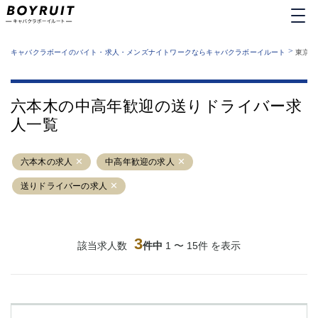
MENU
エリアから探す
関西版
>
業種から探す
キャバクラボーイのバイト・求人・メンズナイトワークならキャバクラボーイルート
東京都
職種から探す
東京都
特徴から探す
運営者情報
銀座
上野
キャバクラボーイルートとは？
六本木の中高年歓迎の送りドライバー求
サイトマップ
六本木
池袋
人一覧
新橋
歌舞伎町
吉祥寺
練馬
六本木の求人
渋谷
中高年歓迎の求人
大和
錦糸町
秋葉原
送りドライバーの求人
八王子
恵比寿
神田
立川
千葉中央
門前仲町
3
該当求人数
件中
1 〜 15件 を表示
町田
五反田
横須賀中央
調布
蒲田
北千住
①六本木 ②西麻布
大山