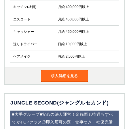
金町
大井町
キッチン(社員)
月給 400,000円以上
大泉学園
下赤塚
竹ノ塚
三鷹
エスコート
月給 450,000円以上
亀戸
水道橋
荻窪
浅草
キャッシャー
月給 450,000円以上
新小岩
幡ヶ谷
送りドライバー
日給 10,000円以上
祖師ヶ谷大蔵
小岩
湯島
久米川
ヘアメイク
時給 2,500円以上
市川
西麻布
五井
求人詳細を見る
神奈川県
関内
横浜
川崎
溝の口
JUNGLE SECOND(ジャングルセカンド)
本厚木
新横浜
藤沢
平塚
■大手グループ■安心の法人運営！金銭面も待遇もすべ
武蔵小杉
橋本
てがTOPクラス◎即入居可の寮・食事つき・社保完備
小田原
横浜・桜木町