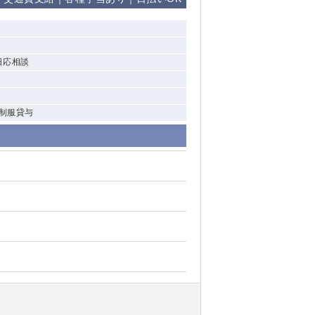
清瀬（南口）
大泉学園
日応相談
水道橋
祖師ヶ谷大蔵
 制服貸与
西麻布
本厚木
橋本
元住吉
相模原
草加
草
北浦和（西口）