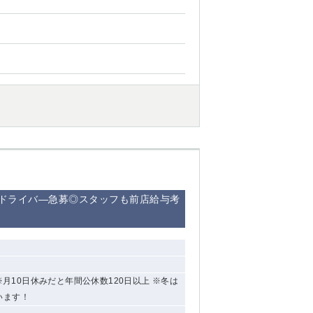
ドライバ―急募◎スタッフも前店給与考
み ※月10日休みだと年間公休数120日以上 ※冬は
います！