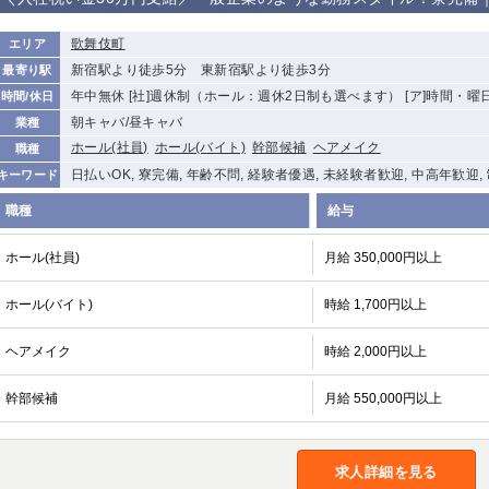
から徒歩10分
①歌舞伎町 ②
①銀座 ②新橋
錦糸町(南口)
蒲田(西口)
歌舞伎町
エリア
新宿
新宿駅より徒歩5分 東新宿駅より徒歩3分
最寄り駅
①東武練馬 ②
池袋東口
金町
大井町
年中無休 [社]週休制（ホール：週休2日制も選べます） [ア]時間・曜
時間/休日
成増・板橋 ③
大山 ②池袋
朝キャバ/昼キャバ
業種
下赤塚
竹ノ塚
三鷹
亀戸
ホール(社員)
ホール(バイト)
幹部候補
ヘアメイク
職種
荻窪
浅草
新小岩
幡ヶ谷
日払いOK, 寮完備, 年齢不問, 経験者優遇, 未経験者歓迎, 中高年歓迎,
キーワード
小岩
湯島
久米川
市川
職種
給与
五井
ホール(社員)
月給 350,000円以上
関内
横浜
川崎
溝の口
ホール(バイト)
時給 1,700円以上
新横浜
藤沢
平塚
武蔵小杉
小田原
横浜・桜木町
関内・馬車道・
武蔵新城
日ノ出町
ヘアメイク
時給 2,000円以上
茅ヶ崎
戸塚
たまプラーザ
大船
幹部候補
月給 550,000円以上
厚木
横須賀
桜木町
大宮
南越谷
志木
川越
求人詳細を見る
南浦和
所沢
熊谷
獨協大学前＜