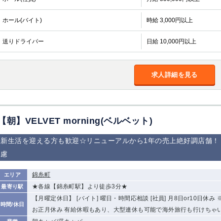
ホール(バイト)
時給 3,000円以上
送りドライバー
日給 10,000円以上
求人詳細を見る
【朝】VELVET morning(ベルベット)
新生活を迎える方も歓迎☆リニューアルから1年の売上絶好調店舗！
慮
錦糸町
エリア
★各線【錦糸町駅】より徒歩3分★
最寄り駅
【月曜定休日】 [バイト] 曜日・時間応相談 [社員] 月8日or10日休
時間/休日
お正月休み 有給休暇もあり、大型連休も可能で海外旅行も行けちゃ