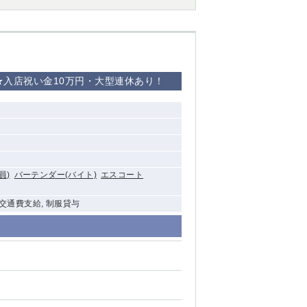
西船橋
下総中山
★入店祝い金10万円・大型連休あり！
東金
員)
バーテンダー(バイト)
エスコート
 交通費支給, 制服貸与