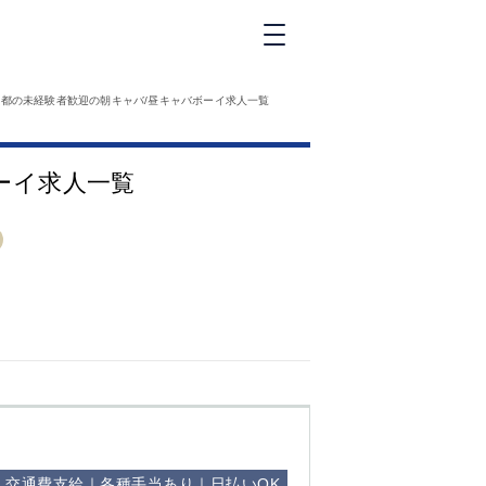
新橋
京都の未経験者歓迎の朝キャバ/昼キャバボーイ求人一覧
大和
神田
ーイ求人一覧
五反田
①六本木 ②西
麻布
品川
浜松町
中目黒
福
自由が丘
金町（北口）
②
①歌舞伎町 ②
三
新宿 ③西部新
新
宿 ③東新宿
｜交通費支給｜各種手当あり｜日払いOK