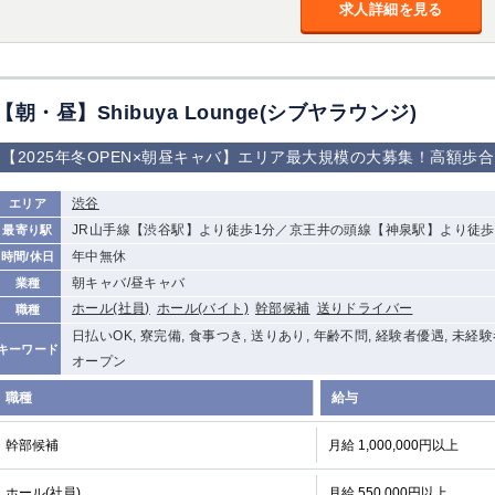
求人詳細を見る
【朝・昼】Shibuya Lounge(シブヤラウンジ)
【2025年冬OPEN×朝昼キャバ】エリア最大規模の大募集！高額歩合
渋谷
エリア
JR山手線【渋谷駅】より徒歩1分／京王井の頭線【神泉駅】より徒歩
最寄り駅
年中無休
時間/休日
朝キャバ/昼キャバ
業種
ホール(社員)
ホール(バイト)
幹部候補
送りドライバー
職種
日払いOK, 寮完備, 食事つき, 送りあり, 年齢不問, 経験者優遇, 未経
キーワード
オープン
職種
給与
幹部候補
月給 1,000,000円以上
ホール(社員)
月給 550,000円以上