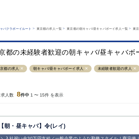
MENU
エリアから探す
関西版
業種から探す
銀座
上野
六本木
池袋
>
>
>
ャバクラボーイルート
東京都の求人一覧
東京都の朝キャバ/昼キャバボーイ求人一覧
東
職種から探す
特徴から探す
歌舞伎町
吉祥寺
練馬
渋谷
運営者情報
キャバクラボーイルートとは？
錦糸町
秋葉原
八王子
恵比寿
サイトマップ
京都の未経験者歓迎の朝キャバ/昼キャバボ
立川
千葉中央
門前仲町
町田
横須賀中央
調布
蒲田
北千住
東京都の求人
朝キャバ/昼キャバボーイ求人
未経験者歓迎の求人
大山
赤坂
高円寺
赤羽
蒲田東口
多摩センター
立川（南口）
新宿
西葛西
中野
葛西
府中
8
当求人数
件中
1 〜 15件 を表示
ひばりヶ丘（北
学芸大学
吉祥寺（南口／
小作・羽村・
口）
公園口）
生エリア
吉祥寺（北口／
四谷
錦糸町南口
下北沢・経堂
東口）
成増駅徒歩3分
①JR埼京線
三軒茶屋（南
①歌舞伎町 
の好立地！
「赤羽駅」から
口）
新宿 ③新宿
【朝・昼キャバ】令(レイ)
徒歩2分 ②東
丁目 ④西武
京メトロ南北線
宿
＼入社祝い金30万円支給／一般企業のような勤務スタイル！寮完備
「赤羽岩淵駅」