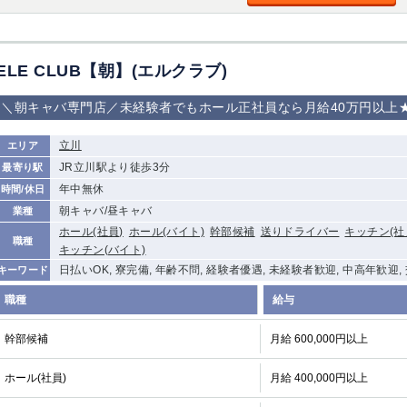
加松原＞
春日部
川口
蕨
ELE CLUB【朝】(エルクラブ)
船橋
津田沼
成田
千葉
佐倉
柏（西口）
木更津
柏（東口）
＼朝キャバ専門店／未経験者でもホール正社員なら月給40万円以上
茂原
松戸
八千代台
本八幡
浦安
立川
エリア
JR立川駅より徒歩3分
最寄り駅
宇都宮
小山
東武宇都宮（宇
年中無休
時間/休日
都宮西口）
朝キャバ/昼キャバ
業種
ホール(社員)
ホール(バイト)
幹部候補
送りドライバー
キッチン(社
土浦
ひたち野うしく
職種
キッチン(バイト)
日払いOK, 寮完備, 年齢不問, 経験者優遇, 未経験者歓迎, 中高年歓迎,
キーワード
高崎
館林
職種
給与
幹部候補
月給 600,000円以上
0
選択した内容で設定
該当求人
件
ホール(社員)
月給 400,000円以上