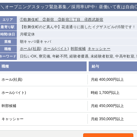
＼オープニングスタッフ緊急募集／採用率UP中↑ 昼働いて夜は自由
①歌舞伎町 ②新宿 ③新宿三丁目 ④西武新宿
エリア
【歌舞伎町のど真ん中】花道通りに面したイグザスビルの5階です！
最寄り駅
月曜定休
時間/休日
朝キャバ/昼キャバ
業種
ホール(社員)
ホール(バイト)
幹部候補
キャッシャー
職種
日払いOK, 寮完備, 年齢不問, 経験者優遇, 未経験者歓迎, 中高年歓迎
キーワード
職種
給与
ホール(社員)
月給 400,000円以上
ホール(バイト)
時給 1,700円以上
幹部候補
月給 450,000円以上
キャッシャー
月給 350,000円以上