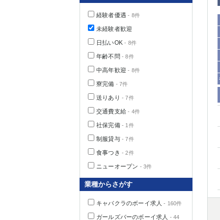
経験者優遇
- 8件
未経験者歓迎
日払いOK
- 8件
年齢不問
- 8件
中高年歓迎
- 8件
寮完備
- 7件
送りあり
- 7件
交通費支給
- 4件
社保完備
神奈川県
- 1件
制服貸与
- 7件
食事つき
- 2件
ニューオープン
- 3件
業種からさがす
キャバクラのボーイ求人
- 160件
埼玉県
ガールズバーのボーイ求人
- 44