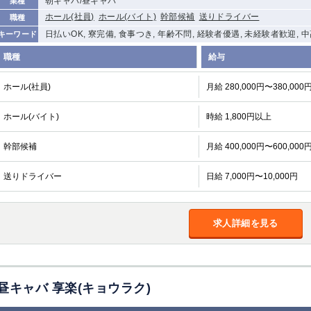
朝キャバ/昼キャバ
業種
ホール(社員)
ホール(バイト)
幹部候補
送りドライバー
職種
日払いOK, 寮完備, 食事つき, 年齢不問, 経験者優遇, 未経験者歓迎, 
キーワード
職種
給与
ホール(社員)
月給 280,000円〜380,000
ホール(バイト)
時給 1,800円以上
幹部候補
月給 400,000円〜600,000
送りドライバー
日給 7,000円〜10,000円
求人詳細を見る
昼キャバ 享楽(キョウラク)