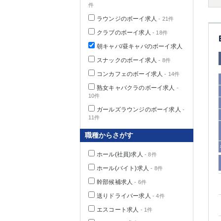
件
ラウンジのボーイ求人
- 21件
クラブのボーイ求人
- 18件
千葉県
朝キャバ/昼キャバのボーイ求人
スナックのボーイ求人
- 8件
コンカフェのボーイ求人
- 14件
熟女キャバクラのボーイ求人
-
10件
栃木県
ガールズラウンジのボーイ求人
-
11件
茨城県
職種からさがす
群馬県
ホール(社員)求人
- 8件
ホール(バイト)求人
- 8件
幹部候補求人
- 6件
送りドライバー求人
- 4件
エスコート求人
- 1件