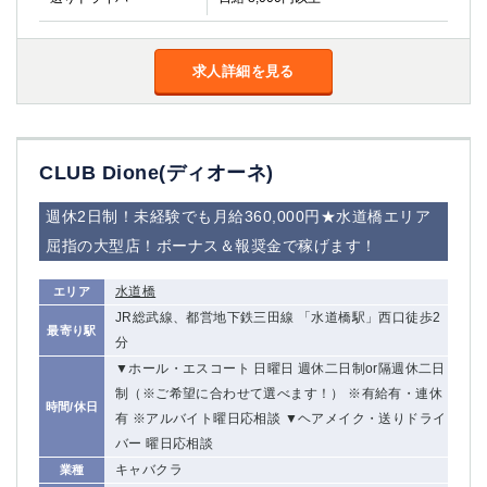
求人詳細を見る
CLUB Dione(ディオーネ)
週休2日制！未経験でも月給360,000円★水道橋エリア
屈指の大型店！ボーナス＆報奨金で稼げます！
水道橋
エリア
JR総武線、都営地下鉄三田線 「水道橋駅」西口徒歩2
最寄り駅
分
▼ホール・エスコート 日曜日 週休二日制or隔週休二日
制（※ご希望に合わせて選べます！） ※有給有・連休
時間/休日
有 ※アルバイト曜日応相談 ▼ヘアメイク・送りドライ
バー 曜日応相談
キャバクラ
業種