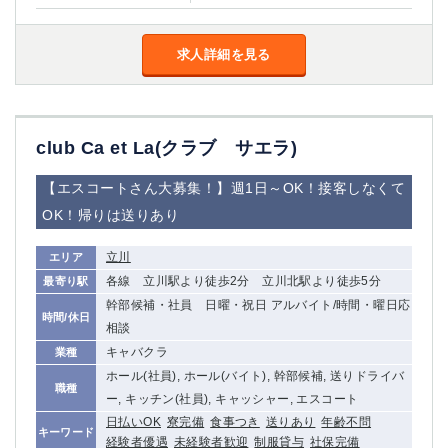
求人詳細を見る
club Ca et La(クラブ サエラ)
【エスコートさん大募集！】週1日～OK！接客しなくて
OK！帰りは送りあり
立川
エリア
各線 立川駅より徒歩2分 立川北駅より徒歩5分
最寄り駅
幹部候補・社員 日曜・祝日 アルバイト/時間・曜日応
時間/休日
相談
キャバクラ
業種
ホール(社員), ホール(バイト), 幹部候補, 送りドライバ
職種
ー, キッチン(社員), キャッシャー, エスコート
日払いOK
寮完備
食事つき
送りあり
年齢不問
キーワード
経験者優遇
未経験者歓迎
制服貸与
社保完備