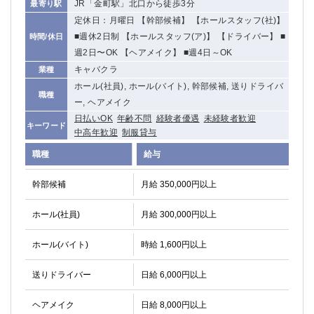
JR「金町駅」北口から徒歩3分
最寄り駅
定休日：月曜日 【幹部候補】 【ホールスタッフ(社)】
■週休2日制 【ホールスタッフ(ア)】 【ドライバー】 ■
時間/休日
週2日〜OK 【ヘアメイク】 ■週4日～OK
キャバクラ
業種
ホール(社員), ホール(バイト), 幹部候補, 送りドライバ
職種
ー, ヘアメイク
日払いOK
年齢不問
経験者優遇
未経験者歓迎
キーワード
中高年歓迎
制服貸与
職種
給与
幹部候補
月給 350,000円以上
ホール(社員)
月給 300,000円以上
ホール(バイト)
時給 1,600円以上
送りドライバー
日給 6,000円以上
ヘアメイク
日給 8,000円以上