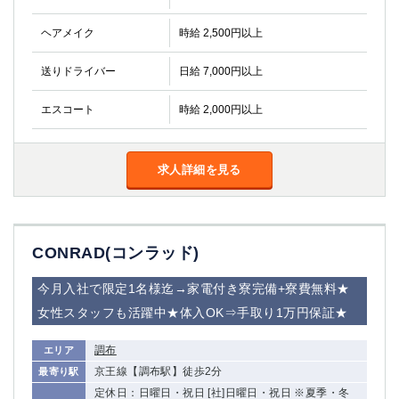
ヘアメイク
時給 2,500円以上
送りドライバー
日給 7,000円以上
エスコート
時給 2,000円以上
求人詳細を見る
CONRAD(コンラッド)
今月入社で限定1名様迄→家電付き寮完備+寮費無料★
女性スタッフも活躍中★体入OK⇒手取り1万円保証★
調布
エリア
京王線【調布駅】徒歩2分
最寄り駅
定休日：日曜日・祝日 [社]日曜日・祝日 ※夏季・冬