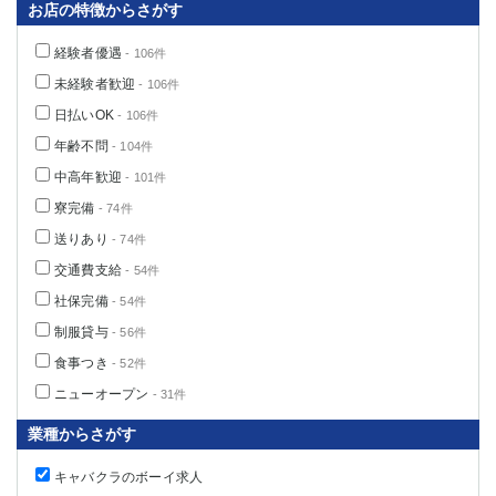
お店の特徴からさがす
経験者優遇
- 106件
未経験者歓迎
- 106件
日払いOK
- 106件
年齢不問
- 104件
中高年歓迎
- 101件
寮完備
- 74件
送りあり
- 74件
交通費支給
- 54件
社保完備
- 54件
制服貸与
- 56件
食事つき
- 52件
ニューオープン
- 31件
業種からさがす
キャバクラのボーイ求人