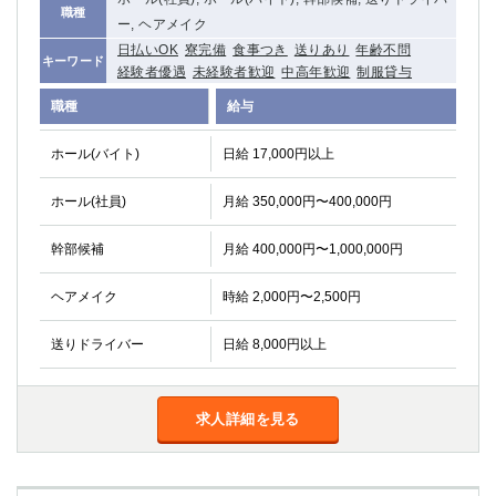
職種
関内・馬車道・日ノ出町
武蔵新城
ー, ヘアメイク
元住吉
茅ヶ崎
日払いOK
寮完備
食事つき
送りあり
年齢不問
キーワード
経験者優遇
未経験者歓迎
中高年歓迎
制服貸与
戸塚
たまプラーザ
大船
相模原
職種
給与
厚木
横須賀
ホール(バイト)
日給 17,000円以上
桜木町
ホール(社員)
月給 350,000円〜400,000円
埼玉県
幹部候補
月給 400,000円〜1,000,000円
大宮
南越谷
志木
川越
ヘアメイク
時給 2,000円〜2,500円
草加
南浦和
所沢
熊谷
送りドライバー
日給 8,000円以上
獨協大学前＜草加松原＞
北浦和（西口）
春日部
川口
蕨
求人詳細を見る
千葉県