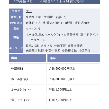
一⁈の昇格スピードの速さ!バイト未経験でも◎
大山
エリア
東武東上線「大山駅」徒歩1分
最寄り駅
定休日：月 [社]週休2日制 [ア]時間・曜日応相談
時間/休日
キャバクラ
業種
ホール(社員), ホール(バイト), 幹部候補, 送りドライバ
職種
ー, エスコート
日払いOK
送りあり
年齢不問
経験者優遇
キーワード
未経験者歓迎
中高年歓迎
交通費支給
社保完備
職種
給与
幹部候補
月給 500,000円以上
ホール(社員)
月給 300,000円以上
ホール(バイト)
時給 1,500円以上
送りドライバー
日給 7,000円以上