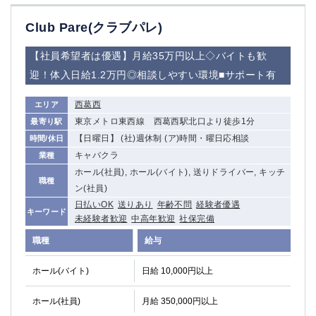
Club Pare(クラブパレ)
【社員希望者は優遇】月給35万円以上◇バイトも歓
迎！体入日給1.2万円◎相談しやすい環境■サポート有
西葛西
エリア
東京メトロ東西線 西葛西駅北口より徒歩1分
最寄り駅
【日曜日】 (社)週休制 (ア)時間・曜日応相談
時間/休日
キャバクラ
業種
ホール(社員), ホール(バイト), 送りドライバー, キッチ
職種
ン(社員)
日払いOK
送りあり
年齢不問
経験者優遇
キーワード
未経験者歓迎
中高年歓迎
社保完備
職種
給与
ホール(バイト)
日給 10,000円以上
ホール(社員)
月給 350,000円以上