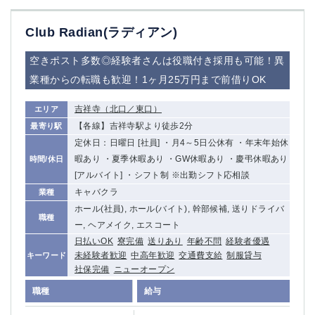
Club Radian(ラディアン)
空きポスト多数◎経験者さんは役職付き採用も可能！異
業種からの転職も歓迎！1ヶ月25万円まで前借りOK
吉祥寺（北口／東口）
エリア
【各線】吉祥寺駅より徒歩2分
最寄り駅
定休日：日曜日 [社員] ・月4～5日公休有 ・年末年始休
暇あり ・夏季休暇あり ・GW休暇あり ・慶弔休暇あり
時間/休日
[アルバイト] ・シフト制 ※出勤シフト応相談
キャバクラ
業種
ホール(社員), ホール(バイト), 幹部候補, 送りドライバ
職種
ー, ヘアメイク, エスコート
日払いOK
寮完備
送りあり
年齢不問
経験者優遇
未経験者歓迎
中高年歓迎
交通費支給
制服貸与
キーワード
社保完備
ニューオープン
職種
給与