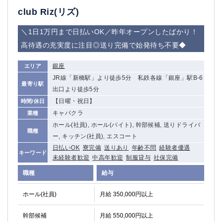
船橋
津田沼
club Riz(リズ)
成田
千葉
＼1日1万円まで日払いOK／昨年オープンしたばかり！
西船橋
佐倉
柏（西口）
木更津
高待遇の充実度に注目◎送り完備で始発待ち不要◆
柏（東口）
下総中山
銀座
エリア
茂原
松戸
JR線「新橋駅」より徒歩5分 私鉄各線「銀座」駅B-6
八千代台
本八幡
最寄り駅
出口より徒歩5分
東金
浦安
【日曜・祝日】
時間/休日
キャバクラ
業種
栃木県
ホール(社員), ホール(バイト), 幹部候補, 送りドライバ
職種
宇都宮
小山
ー, キッチン(社員), エスコート
東武宇都宮（宇都宮西口）
日払いOK
寮完備
送りあり
年齢不問
経験者優遇
キーワード
未経験者歓迎
中高年歓迎
制服貸与
社保完備
茨城県
職種
給与
土浦
ひたち野うしく
ホール(社員)
月給 350,000円以上
群馬県
幹部候補
月給 550,000円以上