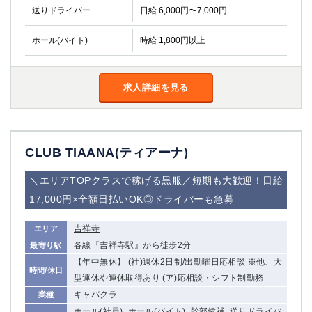
金町
大井町
送りドライバー
日給 6,000円〜7,000円
大泉学園
下赤塚
竹ノ塚
三鷹
ホール(バイト)
時給 1,800円以上
亀戸
水道橋
荻窪
浅草
求人詳細を見る
新小岩
幡ヶ谷
祖師ヶ谷大蔵
小岩
湯島
久米川
市川
西麻布
CLUB TIAANA(ティアーナ)
五井
＼エリアTOPクラスで稼げる黒服／短期も大歓迎！日給
神奈川県
17,000円×全額日払いOK◎ドライバーも急募
関内
横浜
吉祥寺
エリア
川崎
溝の口
各線『吉祥寺駅』から徒歩2分
最寄り駅
本厚木
新横浜
【年中無休】 (社)週休2日制/出勤曜日応相談 ※他、大
時間/休日
藤沢
平塚
型連休や連休取得あり (ア)応相談・シフト制勤務
武蔵小杉
橋本
キャバクラ
業種
小田原
横浜・桜木町
ホール(社員), ホール(バイト), 幹部候補, 送りドライバ