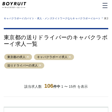
MENU
エリアから探す
関西版
>
業種から探す
キャバクラボーイのバイト・求人・メンズナイトワークならキャバクラボーイルート
東京都
職種から探す
東京都
特徴から探す
運営者情報
銀座
上野
キャバクラボーイルートとは？
東京都の送りドライバーのキャバクラボ
サイトマップ
六本木
池袋
ーイ求人一覧
新橋
歌舞伎町
吉祥寺
練馬
東京都の求人
渋谷
キャバクラボーイ求人
大和
錦糸町
秋葉原
送りドライバーの求人
八王子
恵比寿
神田
立川
千葉中央
門前仲町
106
該当求人数
件中
1 〜 15件 を表示
町田
五反田
横須賀中央
調布
蒲田
北千住
①六本木 ②西麻布
大山