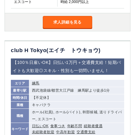
エスコート
時給 2,000円以上
求人詳細を見る
club H Tokyo(エイチ トウキョウ)
【100％日雇いOK】日払い1万円＋交通費支給！短期バ
イトも大歓迎◎スキル・性別も一切問いません！
練馬
エリア
西武池袋線/都営大江戸線 練馬駅より徒歩1分
最寄り駅
【不定休】
時間/休日
キャバクラ
業種
ホール(社員), ホール(バイト), 幹部候補, 送りドライバ
職種
ー, エスコート
日払いOK
食事つき
年齢不問
経験者優遇
キーワード
未経験者歓迎
中高年歓迎
交通費支給