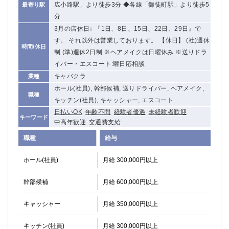
広小路駅」より徒歩3分 ◆各線「御徒町駅」より徒歩5
最寄り駅
分
3月の店休日↓ 『1日、8日、15日、22日、29日』で
す。 それ以外は営業しております。 【休日】 (社)週休
時間/休日
制 (準)週休2日制 ※ヘアメイクは日曜休み ※送りドラ
イバー・エスコート:曜日応相談
キャバクラ
業種
ホール(社員), 幹部候補, 送りドライバー, ヘアメイク,
職種
キッチン(社員), キャッシャー, エスコート
日払いOK
年齢不問
経験者優遇
未経験者歓迎
キーワード
中高年歓迎
交通費支給
職種
給与
ホール(社員)
月給 300,000円以上
幹部候補
月給 600,000円以上
キャッシャー
月給 350,000円以上
キッチン(社員)
月給 300,000円以上