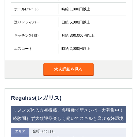
高崎
館林
ホール(バイト)
時給 1,800円以上
送りドライバー
日給 5,000円以上
0
選択した内容で設定
該当求人
件
キッチン(社員)
月給 300,000円以上
エスコート
時給 2,000円以上
求人詳細を見る
Regaliss(レガリス)
＼メンズ体入☆初掲載／多職種で新メンバー大募集中！
経験問わず大歓迎◎楽しく働いてスキルも磨ける好環境
金町（北口）
エリア