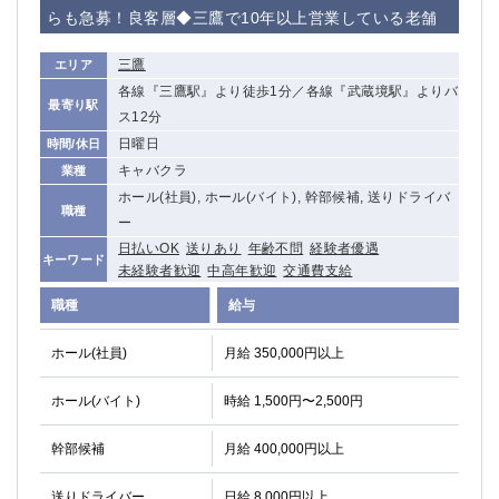
らも急募！良客層◆三鷹で10年以上営業している老舗
三鷹
エリア
各線『三鷹駅』より徒歩1分／各線『武蔵境駅』よりバ
最寄り駅
ス12分
日曜日
時間/休日
キャバクラ
業種
ホール(社員), ホール(バイト), 幹部候補, 送りドライバ
職種
ー
日払いOK
送りあり
年齢不問
経験者優遇
キーワード
未経験者歓迎
中高年歓迎
交通費支給
職種
給与
ホール(社員)
月給 350,000円以上
ホール(バイト)
時給 1,500円〜2,500円
幹部候補
月給 400,000円以上
送りドライバー
日給 8,000円以上