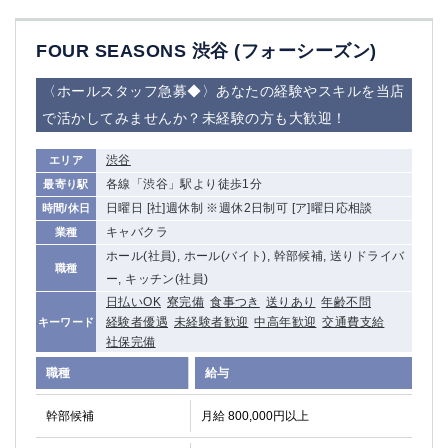
FOUR SEASONS 渋谷 (フォーシーズン)
〈ホールスタッフ急募◆〉あなたの経験やスキルを当店
で活かしてみませんか？未経験の方も大歓迎！
渋谷
エリア
各線「渋谷」駅より徒歩1分
最寄り駅
日曜日 [社]週休制 ※週休2日制可 [ア]曜日応相談
時間/休日
キャバクラ
業種
ホール(社員), ホール(バイト), 幹部候補, 送りドライバ
職種
ー, キッチン(社員)
日払いOK
寮完備
食事つき
送りあり
年齢不問
経験者優遇
未経験者歓迎
中高年歓迎
交通費支給
キーワード
社保完備
職種
給与
幹部候補
月給 800,000円以上