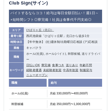
赤坂
高円寺
Club Sign(サイン)
赤羽
品川
バイトするならココ！給与は毎日全額日払い！週1日～
蒲田東口
多摩センター
×短時間シフト◎寮完備！社員は食事代千円支給◎
立川（南口）
新宿
浜松町
西葛西
ひばりヶ丘（北口）
エリア
中野
葛西
西武池袋線「ひばりヶ丘駅」北口から徒歩1分
最寄り駅
府中
中目黒
【年中無休】 (社)週休制/出勤曜日応相談 (ア)応相談
時間/休日
ひばりヶ丘（北口）
学芸大学
キャバクラ
業種
吉祥寺（南口／公園口）
小作・羽村・福生エリア
ホール(社員), ホール(バイト), 幹部候補, 送りドライバ
職種
自由が丘
吉祥寺（北口／東口）
ー
四谷
錦糸町南口
日払いOK
寮完備
食事つき
送りあり
年齢不問
下北沢・経堂
金町（北口）
経験者優遇
未経験者歓迎
中高年歓迎
制服貸与
キーワード
ニューオープン
成増駅徒歩3分の好立地！
①JR埼京線「赤羽駅」から徒歩2分 ②
三軒茶屋（南口）
①歌舞伎町 ②新宿 ③新宿三丁目 ④
職種
給与
①歌舞伎町 ②新宿 ③西部新宿 ③東新宿
①歌舞伎町 ②新宿
ホール(社員)
月給 330,000円〜400,000円
①銀座 ②新橋
錦糸町(南口)
蒲田(西口)
清瀬（南口）
幹部候補
月給 350,000円〜1,000,000円
①東武練馬 ②成増・板橋 ③大山 ②池袋
池袋東口