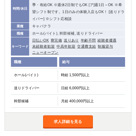
季・有給OK ※週休2日制でもOK [ア]週1日～OK ※希
時間/休日
望シフト制です。1日のみの体験入店もOK！ [送りドラ
イバー] ※シフト応相談
キャバクラ
業種
ホール(バイト), 幹部候補, 送りドライバー
職種
日払いOK
寮完備
送りあり
年齢不問
経験者優遇
未経験者歓迎
中高年歓迎
交通費支給
制服貸与
キーワード
ニューオープン
職種
給与
ホール(バイト)
時給 1,500円以上
送りドライバー
日給 6,000円以上
幹部候補
月給 400,000円以上
求人詳細を見る