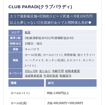
CLUB PARADI(クラブパラディ)
エリア最新級店舗×圧倒的スピード昇進⇒月収100万円
以上も夢じゃない◎社員旅行ありで人間関係も良好◆
銀座
エリア
(地)銀座駅徒歩4分(JR)新橋駅徒歩4分
最寄り駅
日曜日・祝日
時間/休日
キャバクラ
業種
ホール(社員), ホール(バイト), 幹部候補, 送りドライバ
ー, ヘアメイク, キッチン(社員), エスコート, キッチン
職種
(バイト)
日払いOK
送りあり
年齢不問
経験者優遇
キーワード
未経験者歓迎
中高年歓迎
制服貸与
職種
給与
ホール(バイト)
時給 2,000円以上
ホール(社員)
月給 400,000円〜500,000円