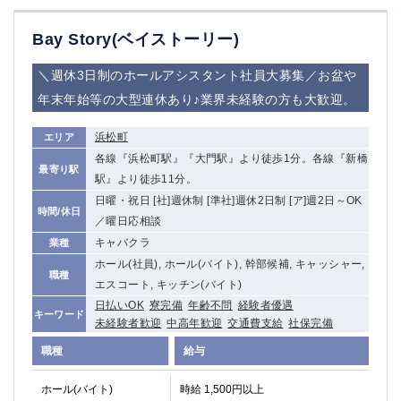
Bay Story(ベイストーリー)
＼週休3日制のホールアシスタント社員大募集／お盆や
年末年始等の大型連休あり♪業界未経験の方も大歓迎。
浜松町
エリア
各線『浜松町駅』『大門駅』より徒歩1分。各線『新橋
最寄り駅
駅』より徒歩11分。
日曜・祝日 [社]週休制 [準社]週休2日制 [ア]週2日～OK
時間/休日
／曜日応相談
キャバクラ
業種
ホール(社員), ホール(バイト), 幹部候補, キャッシャー,
職種
エスコート, キッチン(バイト)
日払いOK
寮完備
年齢不問
経験者優遇
キーワード
未経験者歓迎
中高年歓迎
交通費支給
社保完備
職種
給与
ホール(バイト)
時給 1,500円以上