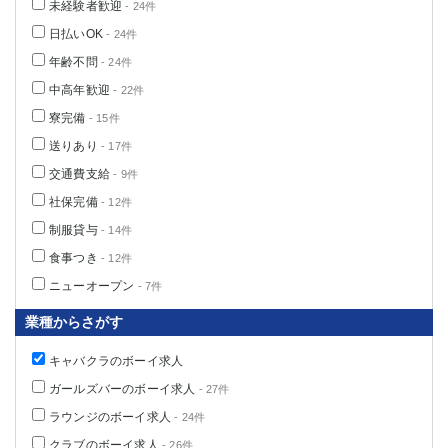
未経験者歓迎
- 24件
日払いOK
- 24件
年齢不問
- 24件
中高年歓迎
- 22件
寮完備
- 15件
送りあり
- 17件
交通費支給
- 9件
社保完備
- 12件
制服貸与
- 14件
食事つき
- 12件
ニューオープン
- 7件
業種からさがす
キャバクラのボーイ求人
ガールズバーのボーイ求人
- 27件
ラウンジのボーイ求人
- 24件
クラブのボーイ求人
- 26件