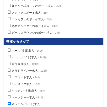
朝キャバ/昼キャバのボーイ求人
- 25件
スナックのボーイ求人
- 25件
コンカフェのボーイ求人
- 24件
熟女キャバクラのボーイ求人
- 24件
ガールズラウンジのボーイ求人
- 24件
職種からさがす
ホール(社員)求人
- 149件
ホール(バイト)求人
- 141件
幹部候補求人
- 121件
送りドライバー求人
- 116件
エスコート求人
- 74件
ヘアメイク求人
- 69件
キッチン(社員)求人
- 48件
キャッシャー求人
- 44件
キッチン(バイト)求人