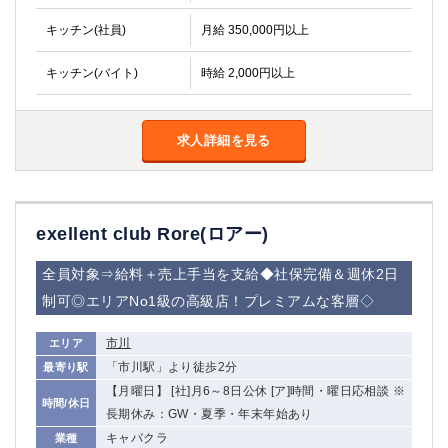
キッチン(社員)
月給 350,000円以上
キッチン(バイト)
時給 2,000円以上
求人詳細を見る
exellent club Rore(ロアー)
全員対象⇒給料＋売上手当を支給◆社保完備＆週休2日
制可◎エリアNo1級の高級店！プレミアムな客層◇
市川
エリア
「市川駅」より徒歩2分
最寄り駅
【月曜日】 [社]月6～8日公休 [ア]時間・曜日応相談 ※
時間/休日
長期休み：GW・夏季・年末年始あり
キャバクラ
業種