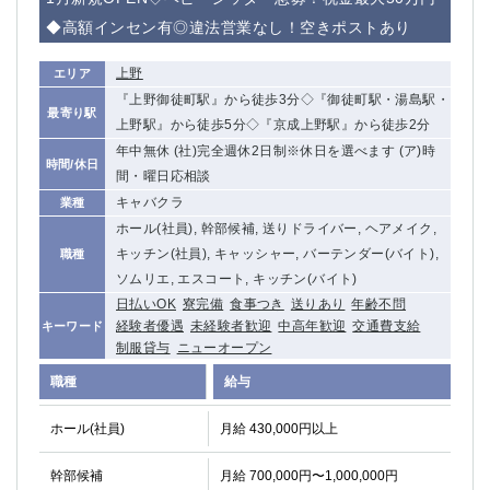
◆高額インセン有◎違法営業なし！空きポストあり
上野
エリア
『上野御徒町駅』から徒歩3分◇『御徒町駅・湯島駅・
最寄り駅
上野駅』から徒歩5分◇『京成上野駅』から徒歩2分
年中無休 (社)完全週休2日制※休日を選べます (ア)時
時間/休日
間・曜日応相談
キャバクラ
業種
ホール(社員), 幹部候補, 送りドライバー, ヘアメイク,
キッチン(社員), キャッシャー, バーテンダー(バイト),
職種
ソムリエ, エスコート, キッチン(バイト)
日払いOK
寮完備
食事つき
送りあり
年齢不問
経験者優遇
未経験者歓迎
中高年歓迎
交通費支給
キーワード
制服貸与
ニューオープン
職種
給与
ホール(社員)
月給 430,000円以上
幹部候補
月給 700,000円〜1,000,000円