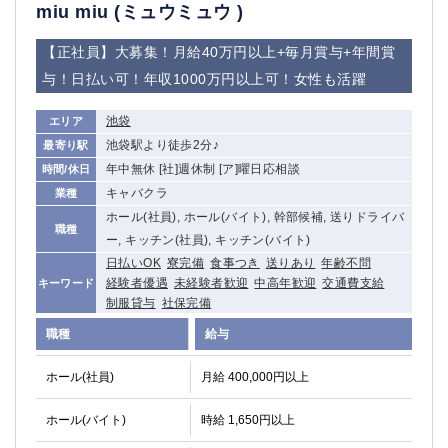
赤坂
高円寺
miu miu (ミュウミュウ )
赤羽
品川
【正社員】大募集！月給40万円以上+毎月賞与+年間賞
蒲田東口
多摩センター
与！日払い可！年収1000万円以上可！女性も活躍
立川（南口）
新宿
浜松町
西葛西
池袋
エリア
中野
葛西
池袋駅より徒歩2分♪
最寄り駅
府中
中目黒
年中無休 [社]週休制 [ア]曜日応相談
時間/休日
ひばりヶ丘（北口）
学芸大学
キャバクラ
業種
吉祥寺（南口／公園口）
小作・羽村・福生エリア
ホール(社員), ホール(バイト), 幹部候補, 送りドライバ
職種
自由が丘
吉祥寺（北口／東口）
ー, キッチン(社員), キッチン(バイト)
四谷
錦糸町南口
日払いOK
寮完備
食事つき
送りあり
年齢不問
下北沢・経堂
金町（北口）
経験者優遇
未経験者歓迎
中高年歓迎
交通費支給
キーワード
制服貸与
社保完備
成増駅徒歩3分の好立地！
①JR埼京線「赤羽駅」から徒歩2分 ②
三軒茶屋（南口）
①歌舞伎町 ②新宿 ③新宿三丁目 ④
職種
給与
①歌舞伎町 ②新宿 ③西部新宿 ③東新宿
①歌舞伎町 ②新宿
ホール(社員)
月給 400,000円以上
①銀座 ②新橋
錦糸町(南口)
蒲田(西口)
清瀬（南口）
ホール(バイト)
時給 1,650円以上
①東武練馬 ②成増・板橋 ③大山 ②池袋
池袋東口