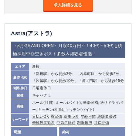
求人詳細を見る
Astra(アストラ)
〈8月GRAND OPEN〉月収40万円～！40代～50代も積
極採用中◎空きポスト多数＆経験者優遇！
新橋
エリア
「新橋駅」から徒歩3分、「内幸町駅」から徒歩5分、
最寄り駅
「汐留駅」から徒歩10分、「虎ノ門駅」から徒歩15分
日曜定休日
時間/休日
キャバクラ
業種
ホール(社員), ホール(バイト), 幹部候補, 送りドライバ
職種
ー, キッチン(社員), キッチン(バイト)
日払いOK
寮完備
食事つき
年齢不問
経験者優遇
キーワード
未経験者歓迎
中高年歓迎
制服貸与
社保完備
職種
給与