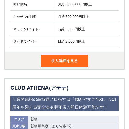
金町
大井町
幹部候補
月給 1,000,000円以上
大泉学園
下赤塚
竹ノ塚
三鷹
キッチン(社員)
月給 300,000円以上
亀戸
水道橋
キッチン(バイト)
時給 1,550円以上
荻窪
浅草
新小岩
幡ヶ谷
送りドライバー
日給 7,000円以上
祖師ヶ谷大蔵
小岩
湯島
久米川
市川
西麻布
求人詳細を見る
五井
神奈川県
CLUB ATHENA(アテナ)
関内
横浜
川崎
溝の口
＼業界屈指の高待遇／目指すは『働きやすさNo1』☆11
本厚木
新横浜
周年を迎える完全法令順守店☆即日体験可能です！
藤沢
平塚
新橋
エリア
武蔵小杉
橋本
新橋駅烏森口より徒歩1分♪
最寄り駅
小田原
横浜・桜木町