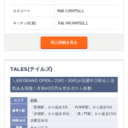
船橋
津田沼
エスコート
成田
時給 2,000円以上
千葉
西船橋
佐倉
キッチン(社員)
月給 300,000円以上
柏（西口）
木更津
柏（東口）
下総中山
茂原
松戸
求人詳細を見る
八千代台
本八幡
東金
浦安
栃木県
TALES(テイルズ)
宇都宮
小山
＼8月GRAND OPEN／20代～30代が活躍中◎明るく活
東武宇都宮（宇都宮西口）
気ある現場！月収40万円＆空きポスト多数
茨城県
新橋
エリア
「新橋駅」から徒歩3分、「内幸町駅」から徒歩5分、
土浦
ひたち野うしく
最寄り駅
「汐留駅」から徒歩10分、「虎ノ門駅」から徒歩15分
日曜定休日
時間/休日
群馬県
キャバクラ
業種