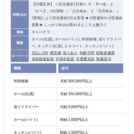
【日曜定休】 ☆完全週休2日制☆ ※「月〜金」と
関内・馬車道・日ノ出町
武蔵新城
「火〜土」の2部制 （「土日休み」と「日月休み」）
元住吉
茅ヶ崎
時間/休日
2部制により完全週休2日を実現 ★大型連休や小型連休
戸塚
たまプラーザ
多数★ しっかり休みが取れるところも魅力☆
大船
相模原
キャバクラ
業種
厚木
横須賀
ホール(社員), ホール(バイト), 幹部候補, 送りドライバ
桜木町
職種
ー, キッチン(社員), エスコート, キッチン(バイト)
日払いOK
寮完備
送りあり
年齢不問
経験者優遇
キーワード
埼玉県
未経験者歓迎
中高年歓迎
交通費支給
制服貸与
大宮
南越谷
職種
給与
志木
川越
幹部候補
月給 500,000円以上
草加
南浦和
所沢
熊谷
ホール(社員)
月給 350,000円以上
獨協大学前＜草加松原＞
北浦和（西口）
春日部
川口
送りドライバー
日給 6,000円以上
蕨
ホール(バイト)
時給 2,000円以上
千葉県
キッチン(バイト)
時給 1,500円以上