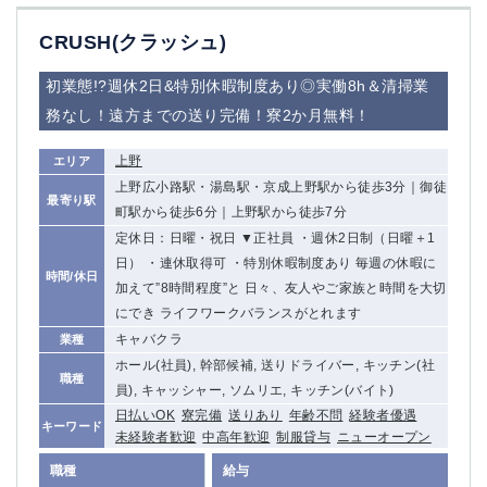
CRUSH(クラッシュ)
初業態!?週休2日&特別休暇制度あり◎実働8h＆清掃業
務なし！遠方までの送り完備！寮2か月無料！
上野
エリア
上野広小路駅・湯島駅・京成上野駅から徒歩3分｜御徒
最寄り駅
町駅から徒歩6分｜上野駅から徒歩7分
定休日：日曜・祝日 ▼正社員 ・週休2日制（日曜＋1
日） ・連休取得可 ・特別休暇制度あり 毎週の休暇に
時間/休日
加えて”8時間程度”と 日々、友人やご家族と時間を大切
にでき ライフワークバランスがとれます
キャバクラ
業種
ホール(社員), 幹部候補, 送りドライバー, キッチン(社
職種
員), キャッシャー, ソムリエ, キッチン(バイト)
日払いOK
寮完備
送りあり
年齢不問
経験者優遇
キーワード
未経験者歓迎
中高年歓迎
制服貸与
ニューオープン
職種
給与