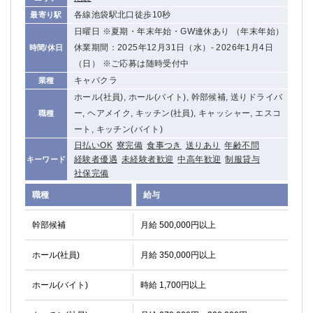
各線池袋駅北口徒歩10秒
最寄り駅
日曜日 ※夏期・年末年始・GW連休あり （年末年始）
休業期間：2025年12月31日（水）‐ 2026年1月4日
時間/休日
（日） ※ご応募は随時受付中
キャバクラ
業種
ホール(社員), ホール(バイト), 幹部候補, 送りドライバ
ー, ヘアメイク, キッチン(社員), キャッシャー, エスコ
職種
ート, キッチン(バイト)
日払いOK
寮完備
食事つき
送りあり
年齢不問
経験者優遇
未経験者歓迎
中高年歓迎
制服貸与
キーワード
社保完備
職種
給与
幹部候補
月給 500,000円以上
ホール(社員)
月給 350,000円以上
ホール(バイト)
時給 1,700円以上