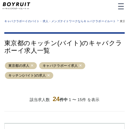
MENU
エリアから探す
関西版
>
業種から探す
キャバクラボーイのバイト・求人・メンズナイトワークならキャバクラボーイルート
東京都
職種から探す
東京都
特徴から探す
運営者情報
銀座
上野
キャバクラボーイルートとは？
東京都のキッチン(バイト)のキャバクラ
サイトマップ
六本木
池袋
ボーイ求人一覧
新橋
歌舞伎町
吉祥寺
練馬
東京都の求人
渋谷
キャバクラボーイ求人
大和
錦糸町
秋葉原
キッチン(バイト)の求人
八王子
恵比寿
神田
立川
千葉中央
門前仲町
24
該当求人数
件中
1 〜 15件 を表示
町田
五反田
横須賀中央
調布
蒲田
北千住
①六本木 ②西麻布
大山