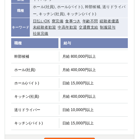
高崎
館林
ホール(社員), ホール(バイト), 幹部候補, 送りドライバ
職種
ー, キッチン(社員), キッチン(バイト)
日払いOK
寮完備
食事つき
年齢不問
経験者優遇
0
未経験者歓迎
中高年歓迎
交通費支給
制服貸与
キーワード
選択した内容で設定
該当求人
件
社保完備
職種
給与
幹部候補
月給 800,000円以上
ホール(社員)
月給 400,000円以上
ホール(バイト)
日給 15,000円以上
キッチン(社員)
月給 400,000円以上
送りドライバー
日給 10,000円以上
キッチン(バイト)
日給 15,000円以上