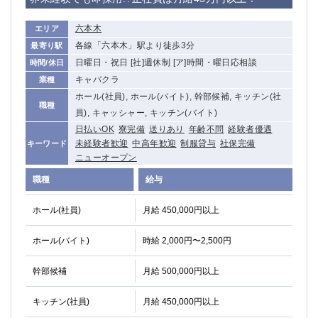
六本木
エリア
各線「六本木」駅より徒歩3分
最寄り駅
日曜日・祝日 [社]週休制 [ア]時間・曜日応相談
時間/休日
キャバクラ
業種
ホール(社員), ホール(バイト), 幹部候補, キッチン(社
職種
員), キャッシャー, キッチン(バイト)
日払いOK
寮完備
送りあり
年齢不問
経験者優遇
未経験者歓迎
中高年歓迎
制服貸与
社保完備
キーワード
ニューオープン
職種
給与
ホール(社員)
月給 450,000円以上
ホール(バイト)
時給 2,000円〜2,500円
幹部候補
月給 500,000円以上
キッチン(社員)
月給 450,000円以上