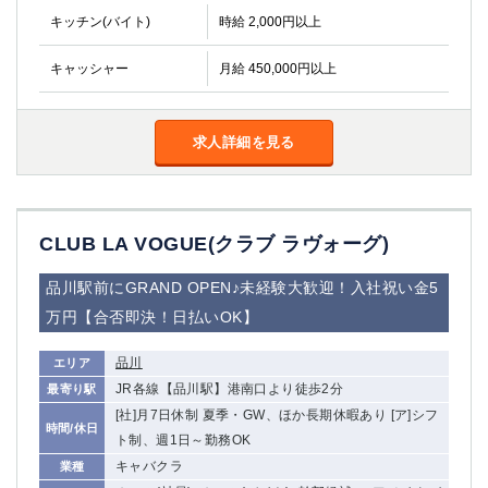
キッチン(バイト)
時給 2,000円以上
キャッシャー
月給 450,000円以上
求人詳細を見る
CLUB LA VOGUE(クラブ ラヴォーグ)
品川駅前にGRAND OPEN♪未経験大歓迎！入社祝い金5
万円【合否即決！日払いOK】
品川
エリア
JR各線【品川駅】港南口より徒歩2分
最寄り駅
[社]月7日休制 夏季・GW、ほか長期休暇あり [ア]シフ
時間/休日
ト制、週1日～勤務OK
キャバクラ
業種