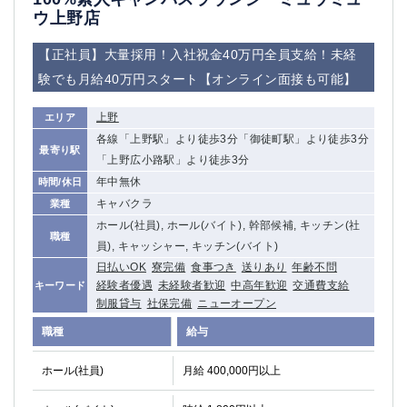
ウ上野店
【正社員】大量採用！入社祝金40万円全員支給！未経
験でも月給40万円スタート【オンライン面接も可能】
上野
エリア
各線「上野駅」より徒歩3分「御徒町駅」より徒歩3分
最寄り駅
「上野広小路駅」より徒歩3分
年中無休
時間/休日
キャバクラ
業種
ホール(社員), ホール(バイト), 幹部候補, キッチン(社
職種
員), キャッシャー, キッチン(バイト)
日払いOK
寮完備
食事つき
送りあり
年齢不問
経験者優遇
未経験者歓迎
中高年歓迎
交通費支給
キーワード
制服貸与
社保完備
ニューオープン
職種
給与
ホール(社員)
月給 400,000円以上