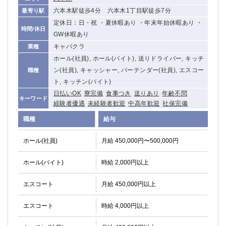
六本木駅徒歩4分 六本木1丁目駅徒歩7分
最寄り駅
定休日：日・祝 ・夏休暇あり ・年末年始休暇あり ・
時間/休日
GW休暇あり
キャバクラ
業種
ホール(社員), ホール(バイト), 送りドライバー, キッチ
ン(社員), キャッシャー, バーテンダー(社員), エスコー
職種
ト, キッチン(バイト)
日払いOK
寮完備
食事つき
送りあり
年齢不問
キーワード
経験者優遇
未経験者歓迎
中高年歓迎
社保完備
職種
給与
ホール(社員)
月給 450,000円〜500,000円
ホール(バイト)
時給 2,000円以上
エスコート
月給 450,000円以上
エスコート
時給 4,000円以上