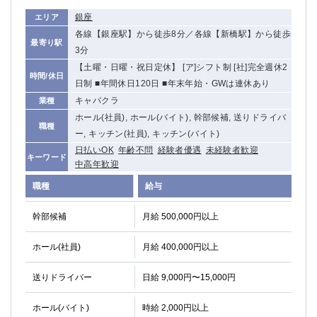
銀座
エリア
各線【銀座駅】から徒歩8分／各線【新橋駅】から徒歩
最寄り駅
3分
【土曜・日曜・祝日定休】 [ア]シフト制 [社]完全週休2
時間/休日
日制 ■年間休日120日 ■年末年始・GWは連休あり
キャバクラ
業種
ホール(社員), ホール(バイト), 幹部候補, 送りドライバ
職種
ー, キッチン(社員), キッチン(バイト)
日払いOK
年齢不問
経験者優遇
未経験者歓迎
キーワード
中高年歓迎
職種
給与
幹部候補
月給 500,000円以上
ホール(社員)
月給 400,000円以上
送りドライバー
日給 9,000円〜15,000円
ホール(バイト)
時給 2,000円以上