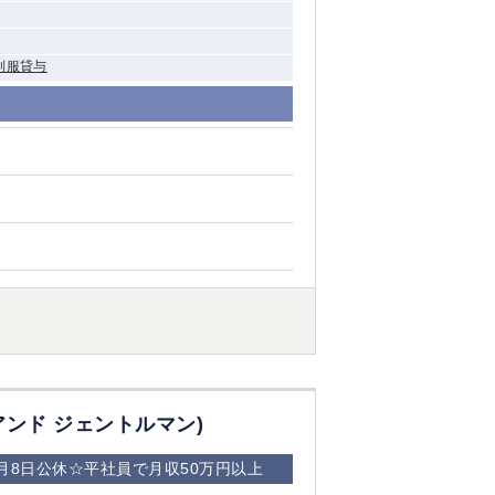
制服貸与
ィース アンド ジェントルマン)
月8日公休☆平社員で月収50万円以上