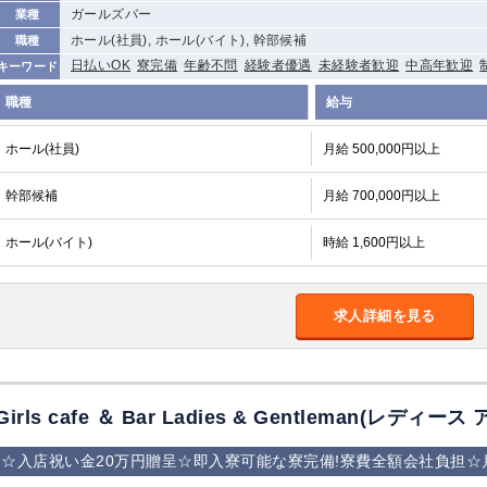
ガールズバー
業種
ホール(社員), ホール(バイト), 幹部候補
職種
日払いOK
寮完備
年齢不問
経験者優遇
未経験者歓迎
中高年歓迎
キーワード
職種
給与
ホール(社員)
月給 500,000円以上
幹部候補
月給 700,000円以上
ホール(バイト)
時給 1,600円以上
求人詳細を見る
Girls cafe ＆ Bar Ladies & Gentleman(レデ
☆入店祝い金20万円贈呈☆即入寮可能な寮完備!寮費全額会社負担☆