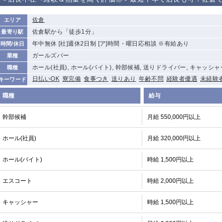
から徒歩10分
①歌舞伎町 ②
①銀座 ②新橋
錦糸町(南口)
蒲田(西口)
佐倉
エリア
新宿
佐倉駅から「徒歩1分」
最寄り駅
①東武練馬 ②
池袋東口
金町
大井町
年中無休 [社]週休2日制 [ア]時間・曜日応相談 ※有給あり
時間/休日
成増・板橋 ③
大山 ②池袋
ガールズバー
業種
下赤塚
竹ノ塚
三鷹
亀戸
ホール(社員), ホール(バイト), 幹部候補, 送りドライバー, キャッシャ
職種
荻窪
浅草
新小岩
幡ヶ谷
日払いOK
寮完備
食事つき
送りあり
年齢不問
経験者優遇
未経験
キーワード
小岩
湯島
久米川
市川
職種
給与
五井
幹部候補
月給 550,000円以上
関内
横浜
川崎
溝の口
ホール(社員)
月給 320,000円以上
新横浜
藤沢
平塚
武蔵小杉
小田原
横浜・桜木町
関内・馬車道・
武蔵新城
日ノ出町
ホール(バイト)
時給 1,500円以上
茅ヶ崎
戸塚
たまプラーザ
大船
エスコート
時給 2,000円以上
厚木
横須賀
桜木町
キャッシャー
時給 1,500円以上
大宮
南越谷
志木
川越
南浦和
所沢
熊谷
獨協大学前＜