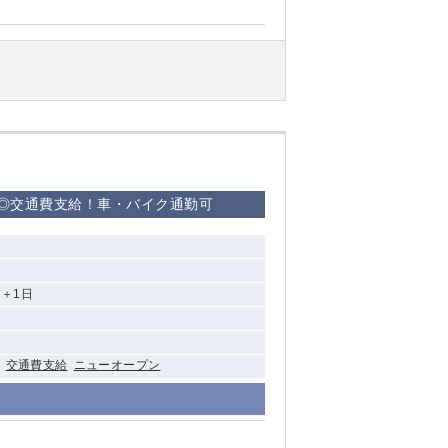
西船橋
下総中山
東金
り◎交通費支給！車・バイク通勤可
＋1日
交通費支給
ニューオープン