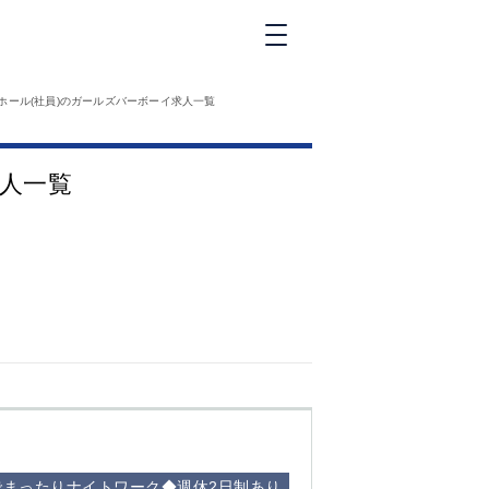
新橋
ホール(社員)のガールズバーボーイ求人一覧
大和
神田
求人一覧
五反田
①六本木 ②西
麻布
品川
浜松町
中目黒
福
自由が丘
金町（北口）
②
①歌舞伎町 ②
三
新宿 ③西部新
新
宿 ③東新宿
まったりナイトワーク◆週休2日制あり