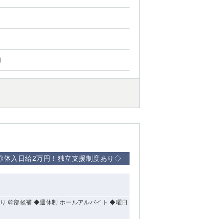
円
◎体入日給2万円！独立支援制度あり◇
り 幹部候補 ◆週休制 ホールアルバイト ◆曜日