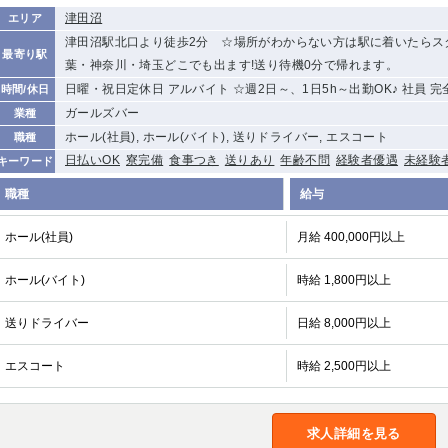
津田沼
エリア
津田沼駅北口より徒歩2分 ☆場所がわからない方は駅に着いたらス
最寄り駅
葉・神奈川・埼玉どこでも出ます!送り待機0分で帰れます。
日曜・祝日定休日 アルバイト ☆週2日～、1日5h～出勤OK♪ 社員 完
時間/休日
ガールズバー
業種
ホール(社員), ホール(バイト), 送りドライバー, エスコート
職種
日払いOK
寮完備
食事つき
送りあり
年齢不問
経験者優遇
未経験
キーワード
職種
給与
ホール(社員)
月給 400,000円以上
ホール(バイト)
時給 1,800円以上
送りドライバー
日給 8,000円以上
エスコート
時給 2,500円以上
求人詳細を見る