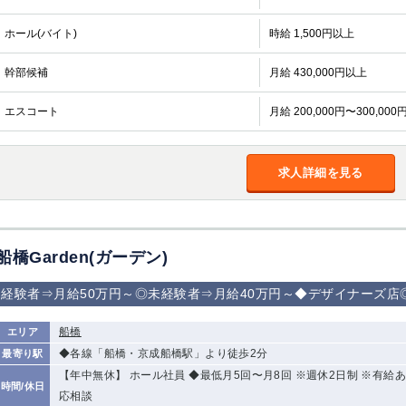
ホール(バイト)
時給 1,500円以上
幹部候補
月給 430,000円以上
エスコート
月給 200,000円〜300,000
求人詳細を見る
船橋Garden(ガーデン)
経験者⇒月給50万円～◎未経験者⇒月給40万円～◆デザイナーズ店
船橋
エリア
◆各線「船橋・京成船橋駅」より徒歩2分
最寄り駅
【年中無休】 ホール社員 ◆最低月5回〜月8回 ※週休2日制 ※有給あ
時間/休日
応相談