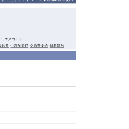
清瀬（南口）
大泉学園
水道橋
ー, エスコート
祖師ヶ谷大蔵
者歓迎
中高年歓迎
交通費支給
制服貸与
西麻布
本厚木
橋本
元住吉
相模原
草加
草
北浦和（西口）