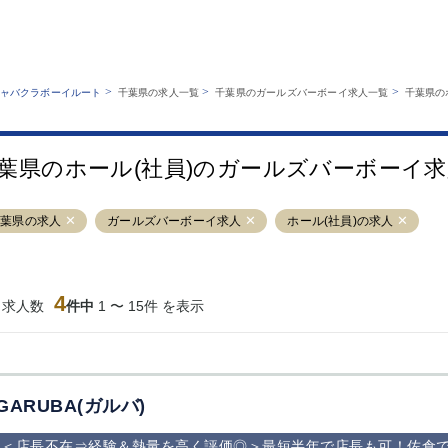
MENU
エリアから探す
関西版
業種から探す
銀座
上野
六本木
池袋
>
>
>
ャバクラボーイルート
千葉県の求人一覧
千葉県のガールズバーボーイ求人一覧
千葉県の
職種から探す
特徴から探す
歌舞伎町
吉祥寺
練馬
渋谷
運営者情報
キャバクラボーイルートとは？
錦糸町
秋葉原
八王子
恵比寿
サイトマップ
葉県のホール(社員)のガールズバーボーイ
立川
千葉中央
門前仲町
町田
横須賀中央
調布
蒲田
北千住
千葉県の求人
ガールズバーボーイ求人
ホール(社員)の求人
大山
赤坂
高円寺
赤羽
蒲田東口
多摩センター
立川（南口）
新宿
西葛西
中野
葛西
府中
4
当求人数
件中
1 〜 15件 を表示
ひばりヶ丘（北
学芸大学
吉祥寺（南口／
小作・羽村・
口）
公園口）
生エリア
吉祥寺（北口／
四谷
錦糸町南口
下北沢・経堂
東口）
成増駅徒歩3分
①JR埼京線
三軒茶屋（南
①歌舞伎町 
の好立地！
「赤羽駅」から
口）
新宿 ③新宿
GARUBA(ガルバ)
徒歩2分 ②東
丁目 ④西武
京メトロ南北線
宿
＜店長不在⇒経験＆熱量を高く評価◎＞最短半年で店長も可！佐倉で
「赤羽岩淵駅」