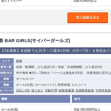
送りドライバー
日給 6,000円以上
加松原＞
春日部
川口
蕨
求人詳細を見る
船橋
津田沼
成田
千葉
佐倉
柏（西口）
木更津
柏（東口）
茂原
松戸
八千代台
本八幡
浦安
祭 BAR GIRLS(サイバーガールズ)
【3名募集】未経験でも35万～◎週休2日制（6日〜7日）＆有給あ
宇都宮
小山
東武宇都宮（宇
都宮西口）
船橋
エリア
土浦
ひたち野うしく
各線「船橋駅」から徒歩2分／各線「京成船橋駅」から徒歩4分
最寄り駅
年中無休 ■月6～7回休み └ベースは最低休日6回 目標達成の翌月は
時間/休日
高崎
館林
ガールズバー
業種
ホール(社員), ホール(バイト), 幹部候補, エスコート
職種
日払いOK
送りあり
年齢不問
経験者優遇
未経験者歓迎
中高年歓迎
キーワード
0
選択した内容で設定
該当求人
件
職種
給与
ホール(社員)
月給 350,000円以上