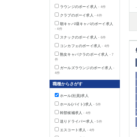
ラウンジのボーイ求人
- 4件
クラブのボーイ求人
- 4件
朝キャバ/昼キャバのボーイ求人
千葉県
- 4件
スナックのボーイ求人
- 6件
コンカフェのボーイ求人
- 4件
熟女キャバクラのボーイ求人
- 7
件
栃木県
ガールズラウンジのボーイ求人
-
4件
茨城県
職種からさがす
群馬県
ホール(社員)求人
ホール(バイト)求人
- 5件
幹部候補求人
- 4件
送りドライバー求人
- 5件
エスコート求人
- 4件