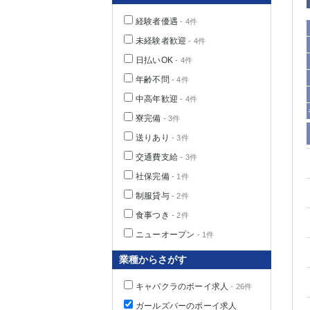
経験者優遇
- 4件
未経験者歓迎
- 4件
日払いOK
- 4件
年齢不問
- 4件
中高年歓迎
- 4件
寮完備
- 3件
送りあり
- 3件
交通費支給
- 3件
社保完備
神奈川県
- 1件
制服貸与
- 2件
食事つき
- 2件
ニューオープン
- 1件
業種からさがす
キャバクラのボーイ求人
- 26件
埼玉県
ガールズバーのボーイ求人