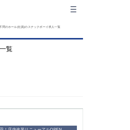
新橋
不問のホール(社員)のスナックボーイ求人一覧
大和
神田
人一覧
五反田
①六本木 ②西
麻布
品川
浜松町
中目黒
福
自由が丘
金町（北口）
②
①歌舞伎町 ②
三
新宿 ③西部新
新
宿 ③東新宿
0円！店内改装リニューアルOPEN