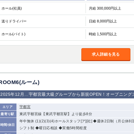
ホール(社員)
月給 300,000円以上
送りドライバー
日給 8,000円以上
ホール(バイト)
時給 1,500円以上
求人詳細を見る
ROOM6(ルーム)
2025年12月…宇都宮最大級グループから新規OPEN！オープニン
宇都宮
エリア
東武宇都宮線【東武宇都宮駅】より徒歩8分
最寄り駅
年中無休 (1)(2)(3)(4)ホールスタッフ[ア][社] ◆週休2日制（月公休8
時間/休日
シフト制 ◆曜日応相談 ◆実働5時間程度