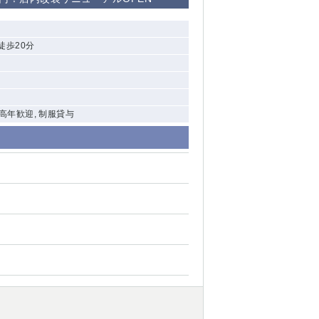
清瀬（南口）
徒歩20分
大泉学園
水道橋
祖師ヶ谷大蔵
中高年歓迎, 制服貸与
西麻布
本厚木
橋本
元住吉
相模原
草加
草
北浦和（西口）