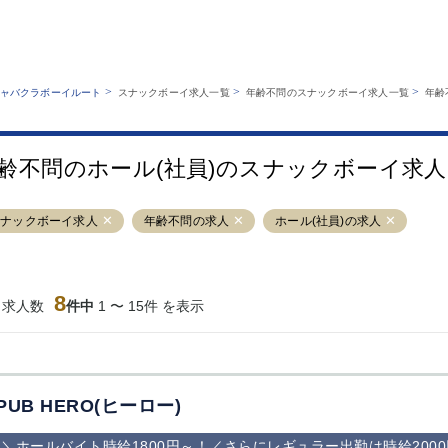
MENU
エリアから探す
関西版
業種から探す
銀座
上野
六本木
池袋
>
>
>
ャバクラボーイルート
スナックボーイ求人一覧
年齢不問のスナックボーイ求人一覧
年齢
職種から探す
特徴から探す
歌舞伎町
吉祥寺
練馬
渋谷
運営者情報
キャバクラボーイルートとは？
錦糸町
秋葉原
八王子
恵比寿
サイトマップ
齢不問のホール(社員)のスナックボーイ求
立川
千葉中央
門前仲町
町田
横須賀中央
調布
蒲田
北千住
スナックボーイ求人
年齢不問の求人
ホール(社員)の求人
大山
赤坂
高円寺
赤羽
蒲田東口
多摩センター
立川（南口）
新宿
西葛西
中野
葛西
府中
8
当求人数
件中
1 〜 15件 を表示
ひばりヶ丘（北
学芸大学
吉祥寺（南口／
小作・羽村・
口）
公園口）
生エリア
吉祥寺（北口／
四谷
錦糸町南口
下北沢・経堂
東口）
成増駅徒歩3分
①JR埼京線
三軒茶屋（南
①歌舞伎町 
の好立地！
「赤羽駅」から
口）
新宿 ③新宿
PUB HERO(ヒーロー)
徒歩2分 ②東
丁目 ④西武
京メトロ南北線
宿
＼ホールバイト時給1800円～！／さらにレギュラー出勤は時給200
「赤羽岩淵駅」