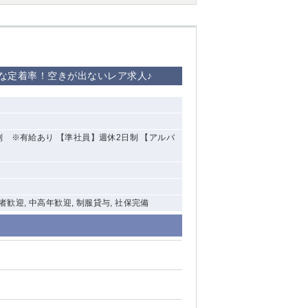
な定着率！空きが出ないレア求人♪
※有給あり 【準社員】週休2日制 【アルバ
験者歓迎, 中高年歓迎, 制服貸与, 社保完備