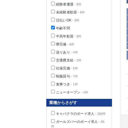
経験者優遇
- 8件
未経験者歓迎
- 8件
日払いOK
- 8件
年齢不問
中高年歓迎
- 8件
寮完備
- 6件
送りあり
- 4件
交通費支給
- 2件
社保完備
- 5件
神奈川県
制服貸与
- 7件
食事つき
- 1件
ニューオープン
- 2件
業種からさがす
キャバクラのボーイ求人
- 260件
埼玉県
ガールズバーのボーイ求人
- 55
件