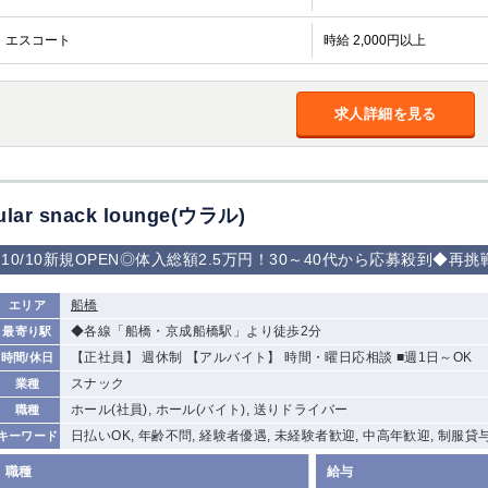
エスコート
時給 2,000円以上
求人詳細を見る
ular snack lounge(ウラル)
10/10新規OPEN◎体入総額2.5万円！30～40代から応募殺到◆
船橋
エリア
◆各線「船橋・京成船橋駅」より徒歩2分
最寄り駅
【正社員】 週休制 【アルバイト】 時間・曜日応相談 ■週1日～OK
時間/休日
スナック
業種
ホール(社員), ホール(バイト), 送りドライバー
職種
日払いOK, 年齢不問, 経験者優遇, 未経験者歓迎, 中高年歓迎, 制服貸
キーワード
職種
給与