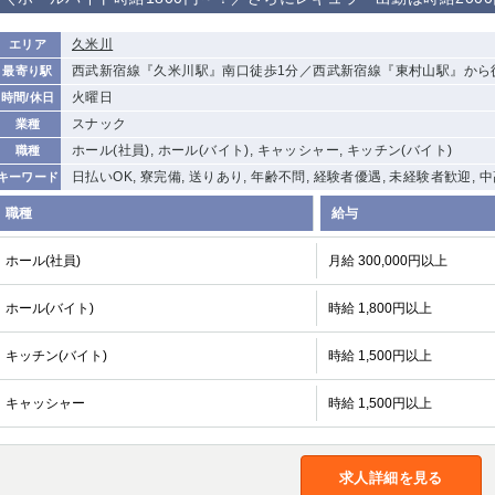
から徒歩10分
①歌舞伎町 ②
①銀座 ②新橋
錦糸町(南口)
蒲田(西口)
久米川
エリア
新宿
西武新宿線『久米川駅』南口徒歩1分／西武新宿線『東村山駅』から
最寄り駅
①東武練馬 ②
池袋東口
金町
大井町
火曜日
時間/休日
成増・板橋 ③
大山 ②池袋
スナック
業種
下赤塚
竹ノ塚
三鷹
亀戸
ホール(社員), ホール(バイト), キャッシャー, キッチン(バイト)
職種
荻窪
浅草
新小岩
幡ヶ谷
日払いOK, 寮完備, 送りあり, 年齢不問, 経験者優遇, 未経験者歓迎, 
キーワード
小岩
湯島
久米川
市川
職種
給与
五井
ホール(社員)
月給 300,000円以上
関内
横浜
川崎
溝の口
ホール(バイト)
時給 1,800円以上
新横浜
藤沢
平塚
武蔵小杉
小田原
横浜・桜木町
関内・馬車道・
武蔵新城
日ノ出町
キッチン(バイト)
時給 1,500円以上
茅ヶ崎
戸塚
たまプラーザ
大船
キャッシャー
時給 1,500円以上
厚木
横須賀
桜木町
大宮
南越谷
志木
川越
求人詳細を見る
南浦和
所沢
熊谷
獨協大学前＜