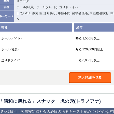
スナック
業種
ホール(社員), ホール(バイト), 送りドライバー
職種
日払いOK, 寮完備, 送りあり, 年齢不問, 経験者優遇, 未経験者歓迎, 
キーワード
ン
職種
給与
ホール(バイト)
時給 1,500円以上
ホール(社員)
月給 320,000円以上
送りドライバー
日給 6,000円以上
求人詳細を見る
「昭和に戻れる」スナック 虎の穴(トラノアナ)
週休2日可！客層安定◎社会人経験のあるキャスト多め⇒和やかな雰