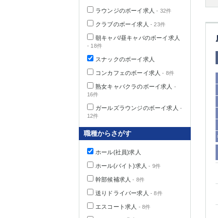
ラウンジのボーイ求人
- 32件
クラブのボーイ求人
- 23件
朝キャバ/昼キャバのボーイ求人
千葉県
- 18件
スナックのボーイ求人
コンカフェのボーイ求人
- 8件
熟女キャバクラのボーイ求人
-
16件
栃木県
ガールズラウンジのボーイ求人
-
12件
茨城県
職種からさがす
群馬県
ホール(社員)求人
ホール(バイト)求人
- 9件
幹部候補求人
- 8件
送りドライバー求人
- 8件
エスコート求人
- 8件