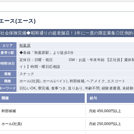
エース(エース)
社会保険完備◆昭和通りの超老舗店！1年に一度の限定募集◎圧倒的
秋葉原
エリア
◆各線「秋葉原駅」より徒歩3分
最寄り駅
定休日：日曜・祝日 GW・お盆・年末年始 【正社員】週休制 
時間/休日
イト】時間・曜日応相談
スナック
業種
ホール(社員), ホール(バイト), 幹部候補, ヘアメイク, エスコート
職種
日払いOK, 寮完備, 食事つき, 送りあり, 年齢不問, 経験者優遇, 未経
キーワード
職種
給与
幹部候補
月給 450,000円以上
ホール(社員)
月給 250,000円以上