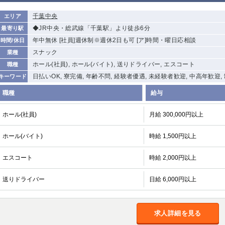
千葉中央
エリア
◆JR中央・総武線「千葉駅」より徒歩6分
最寄り駅
年中無休 [社員]週休制※週休2日も可 [ア]時間・曜日応相談
時間/休日
スナック
業種
ホール(社員), ホール(バイト), 送りドライバー, エスコート
職種
日払いOK, 寮完備, 年齢不問, 経験者優遇, 未経験者歓迎, 中高年歓迎,
キーワード
職種
給与
ホール(社員)
月給 300,000円以上
ホール(バイト)
時給 1,500円以上
エスコート
時給 2,000円以上
送りドライバー
日給 6,000円以上
求人詳細を見る