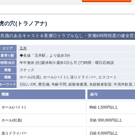
加松原＞
春日部
川口
蕨
虎の穴(トラノアナ)
船橋
津田沼
成田
千葉
佐倉
柏（西口）
木更津
柏（東口）
良識のあるキャスト＆客層◎トラブルなし・実働6時間程度の健全営
茂原
松戸
八千代台
本八幡
浦安
五井
エリア
◆各線「五井駅」より徒歩3分
最寄り駅
宇都宮
小山
東武宇都宮（宇
年中無休 [社]週休制※週休2日も可 [ア]時間・曜日応相談
時間/休日
都宮西口）
スナック
業種
ホール(社員), ホール(バイト), 送りドライバー, エスコート
職種
土浦
ひたち野うしく
日払いOK, 寮完備, 年齢不問, 経験者優遇, 未経験者歓迎, 中高年歓迎,
キーワード
高崎
館林
職種
給与
ホール(バイト)
時給 1,500円以上
0
選択した内容で設定
該当求人
件
ホール(社員)
月給 300,000円以上
送りドライバー
日給 6,000円以上