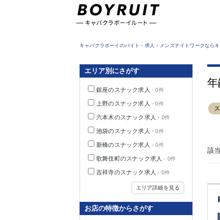
東京都
キャバクラボーイのバイト・求人・メンズナイトワークならキ
エリア別にさがす
年
銀座のスナック求人
- 0件
上野のスナック求人
- 0件
六本木のスナック求人
- 0件
池袋のスナック求人
- 0件
新橋のスナック求人
- 0件
該
歌舞伎町のスナック求人
- 0件
吉祥寺のスナック求人
- 0件
エリア詳細を見る
お店の特徴からさがす