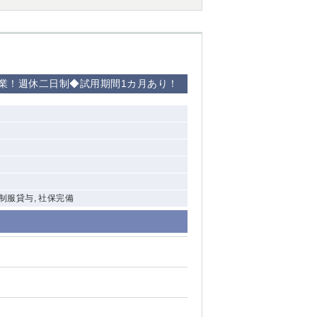
西船橋
下総中山
業！週休二日制◆試用期間1カ月あり！
東金
 制服貸与, 社保完備