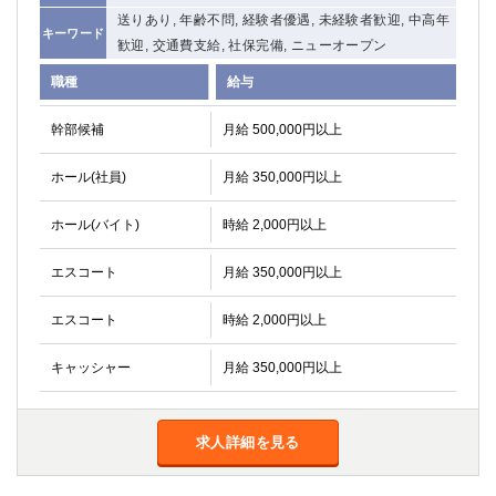
高崎
館林
送りあり, 年齢不問, 経験者優遇, 未経験者歓迎, 中高年
キーワード
歓迎, 交通費支給, 社保完備, ニューオープン
職種
給与
0
選択した内容で設定
該当求人
件
幹部候補
月給 500,000円以上
ホール(社員)
月給 350,000円以上
ホール(バイト)
時給 2,000円以上
エスコート
月給 350,000円以上
エスコート
時給 2,000円以上
キャッシャー
月給 350,000円以上
求人詳細を見る