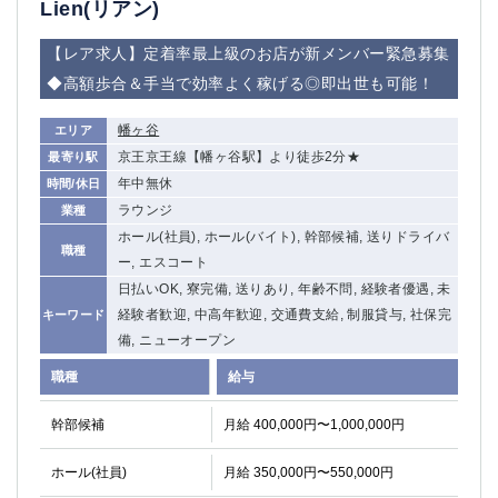
Lien(リアン)
【レア求人】定着率最上級のお店が新メンバー緊急募集
◆高額歩合＆手当で効率よく稼げる◎即出世も可能！
幡ヶ谷
エリア
京王京王線【幡ヶ谷駅】より徒歩2分★
最寄り駅
年中無休
時間/休日
ラウンジ
業種
ホール(社員), ホール(バイト), 幹部候補, 送りドライバ
職種
ー, エスコート
日払いOK, 寮完備, 送りあり, 年齢不問, 経験者優遇, 未
経験者歓迎, 中高年歓迎, 交通費支給, 制服貸与, 社保完
キーワード
備, ニューオープン
職種
給与
幹部候補
月給 400,000円〜1,000,000円
ホール(社員)
月給 350,000円〜550,000円