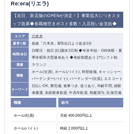
赤坂
高円寺
Re:era(リエラ)
赤羽
品川
【近日、新店舗のOPENが決定！】事業拡大につきスタ
蒲田東口
多摩センター
ッフ急募◆各職種空きポスト多数！入店祝い金支給◆
立川（南口）
新宿
浜松町
西葛西
六本木
エリア
中野
葛西
各線「六本木」駅B出口より徒歩3分
最寄り駅
府中
中目黒
日曜日・祝日 [社]週休2日制 ◆年末年始・GW休暇・夏
ひばりヶ丘（北口）
学芸大学
時間/休日
季休暇等大型連休あり ◆有給制度あり [ア]シフト制
吉祥寺（南口／公園口）
小作・羽村・福生エリア
ラウンジ
業種
自由が丘
吉祥寺（北口／東口）
ホール(社員), ホール(バイト), 幹部候補, キャッシャー,
職種
四谷
錦糸町南口
バーテンダー(バイト), バーテンダー(社員), エスコート
下北沢・経堂
金町（北口）
日払いOK, 寮完備, 食事つき, 送りあり, 年齢不問, 経験
キーワード
成増駅徒歩3分の好立地！
①JR埼京線「赤羽駅」から徒歩2分 ②
者優遇, 未経験者歓迎, 中高年歓迎, 制服貸与, 社保完備
三軒茶屋（南口）
①歌舞伎町 ②新宿 ③新宿三丁目 ④
職種
給与
①歌舞伎町 ②新宿 ③西部新宿 ③東新宿
①歌舞伎町 ②新宿
①銀座 ②新橋
錦糸町(南口)
ホール(社員)
月給 400,000円以上
蒲田(西口)
清瀬（南口）
ホール(バイト)
時給 2,000円以上
①東武練馬 ②成増・板橋 ③大山 ②池袋
池袋東口