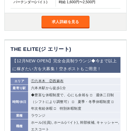
バーテンダー(バイト)
時給 1,600円〜2,500円
船橋
津田沼
成田
千葉
西船橋
佐倉
求人詳細を見る
柏（西口）
木更津
柏（東口）
下総中山
茂原
松戸
八千代台
本八幡
THE ELITE(ジ エリート)
東金
浦安
【12月NEW OPEN】完全会員制ラウンジ◆今まで以上
に稼ぎたい方を大募集！空きポストもご用意！
栃木県
宇都宮
小山
①六本木 ②西麻布
エリア
東武宇都宮（宇都宮西口）
六本木駅から徒歩1分
最寄り駅
◆豊富な休暇制度で、心にも余裕を □ 週休二日制
茨城県
（シフトにより調整可） □ 夏季・冬季休暇制度 □
時間/休日
年次有給休暇 □ 特別休暇制度
土浦
ひたち野うしく
ラウンジ
業種
ホール(社員), ホール(バイト), 幹部候補, キャッシャー,
群馬県
職種
エスコート