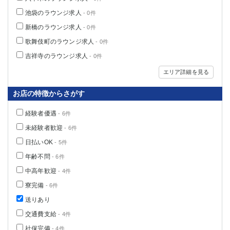
池袋のラウンジ求人
- 0件
新橋のラウンジ求人
- 0件
歌舞伎町のラウンジ求人
- 0件
吉祥寺のラウンジ求人
- 0件
エリア詳細を見る
お店の特徴からさがす
経験者優遇
- 6件
未経験者歓迎
- 6件
日払いOK
- 5件
年齢不問
- 6件
中高年歓迎
- 4件
寮完備
- 6件
送りあり
交通費支給
- 4件
社保完備
- 4件