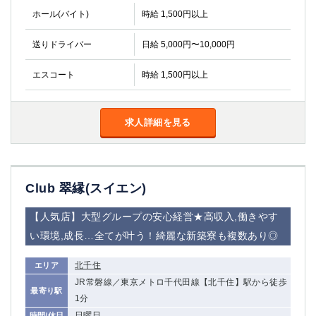
ホール(バイト)
時給 1,500円以上
送りドライバー
日給 5,000円〜10,000円
エスコート
時給 1,500円以上
求人詳細を見る
Club 翠縁(スイエン)
【人気店】大型グループの安心経営★高収入,働きやす
い環境,成長…全てが叶う！綺麗な新築寮も複数あり◎
北千住
エリア
JR常磐線／東京メトロ千代田線【北千住】駅から徒歩
最寄り駅
1分
日曜日
時間/休日