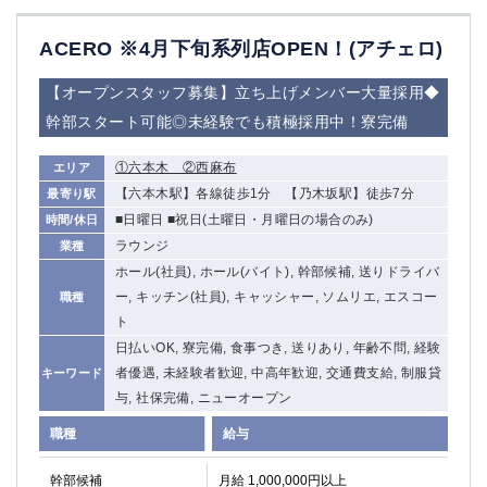
ACERO ※4月下旬系列店OPEN！(アチェロ)
【オープンスタッフ募集】立ち上げメンバー大量採用◆
幹部スタート可能◎未経験でも積極採用中！寮完備
①六本木 ②西麻布
エリア
【六本木駅】各線徒歩1分 【乃木坂駅】徒歩7分
最寄り駅
■日曜日 ■祝日(土曜日・月曜日の場合のみ)
時間/休日
ラウンジ
業種
ホール(社員), ホール(バイト), 幹部候補, 送りドライバ
ー, キッチン(社員), キャッシャー, ソムリエ, エスコー
職種
ト
日払いOK, 寮完備, 食事つき, 送りあり, 年齢不問, 経験
者優遇, 未経験者歓迎, 中高年歓迎, 交通費支給, 制服貸
キーワード
与, 社保完備, ニューオープン
職種
給与
幹部候補
月給 1,000,000円以上