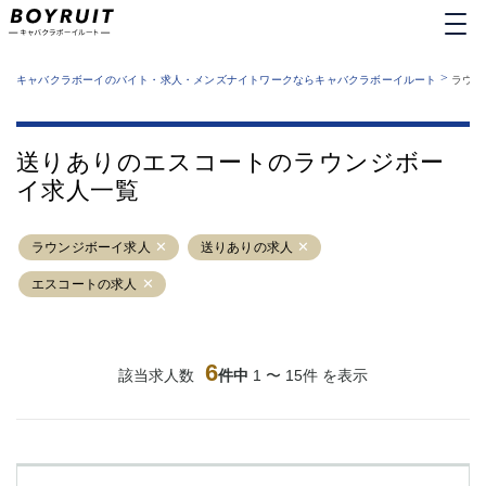
MENU
エリアから探す
関西版
>
業種から探す
キャバクラボーイのバイト・求人・メンズナイトワークならキャバクラボーイルート
ラウン
職種から探す
東京都
特徴から探す
運営者情報
銀座
上野
キャバクラボーイルートとは？
送りありのエスコートのラウンジボー
サイトマップ
六本木
池袋
イ求人一覧
新橋
歌舞伎町
吉祥寺
練馬
ラウンジボーイ求人
渋谷
送りありの求人
大和
錦糸町
秋葉原
エスコートの求人
八王子
恵比寿
神田
立川
千葉中央
門前仲町
6
該当求人数
件中
1 〜 15件 を表示
町田
五反田
横須賀中央
調布
蒲田
北千住
①六本木 ②西麻布
大山