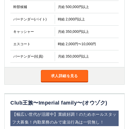
金町
大井町
幹部候補
月給 500,000円以上
大泉学園
下赤塚
竹ノ塚
三鷹
バーテンダー(バイト)
時給 2,000円以上
亀戸
水道橋
荻窪
浅草
キャッシャー
月給 350,000円以上
新小岩
幡ヶ谷
エスコート
時給 2,000円〜10,000円
祖師ヶ谷大蔵
小岩
湯島
久米川
バーテンダー(社員)
月給 350,000円以上
市川
西麻布
五井
求人詳細を見る
神奈川県
関内
横浜
川崎
溝の口
Club王族〜Imperial family〜(オウゾク)
本厚木
新横浜
藤沢
平塚
【幅広い世代が活躍中】業績好調！のためホールスタッ
武蔵小杉
橋本
フ大募集！内勤業務のみで違法行為は一切無し！
小田原
横浜・桜木町