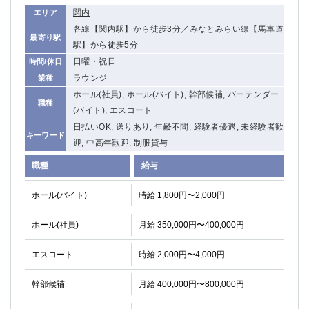
関内・馬車道・日ノ出町
関内
武蔵新城
エリア
各線【関内駅】から徒歩3分／みなとみらい線【馬車道
元住吉
茅ヶ崎
最寄り駅
駅】から徒歩5分
戸塚
たまプラーザ
日曜・祝日
時間/休日
大船
相模原
ラウンジ
業種
厚木
横須賀
ホール(社員), ホール(バイト), 幹部候補, バーテンダー
桜木町
職種
(バイト), エスコート
日払いOK, 送りあり, 年齢不問, 経験者優遇, 未経験者歓
埼玉県
キーワード
迎, 中高年歓迎, 制服貸与
大宮
南越谷
職種
給与
志木
川越
草加
南浦和
ホール(バイト)
時給 1,800円〜2,000円
所沢
熊谷
ホール(社員)
月給 350,000円〜400,000円
獨協大学前＜草加松原＞
北浦和（西口）
春日部
川口
エスコート
時給 2,000円〜4,000円
蕨
幹部候補
月給 400,000円〜800,000円
千葉県