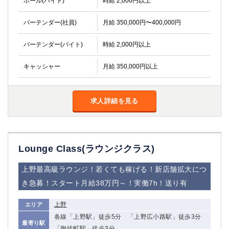
ホール(バイト)
時給 2,000円以上
金町
大井町
大泉学園
下赤塚
バーテンダー(社員)
月給 350,000円〜400,000円
竹ノ塚
三鷹
亀戸
水道橋
バーテンダー(バイト)
時給 2,000円以上
荻窪
浅草
キャッシャー
月給 350,000円以上
新小岩
幡ヶ谷
祖師ヶ谷大蔵
小岩
湯島
久米川
求人詳細を見る
市川
西麻布
五井
神奈川県
Lounge Class(ラウンジクラス)
関内
横浜
上野最高級ラウンジ！若くても稼げる！新店舗拡大につ
川崎
溝の口
き急募！スタート月給38万円～！実働7h！送り有
本厚木
新横浜
藤沢
平塚
上野
エリア
武蔵小杉
橋本
各線「上野駅」徒歩5分 「上野広小路駅」徒歩3分
最寄り駅
小田原
横浜・桜木町
「御徒町駅」徒歩3分