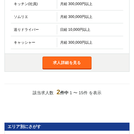
キッチン(社員)
船橋
月給 300,000円以上
津田沼
成田
千葉
ソムリエ
月給 300,000円以上
西船橋
佐倉
柏（西口）
木更津
送りドライバー
日給 10,000円以上
柏（東口）
下総中山
茂原
松戸
キャッシャー
月給 300,000円以上
八千代台
本八幡
東金
浦安
求人詳細を見る
栃木県
宇都宮
小山
東武宇都宮（宇都宮西口）
2
該当求人数
件中
1 〜 15件 を表示
茨城県
土浦
ひたち野うしく
エリア別にさがす
群馬県