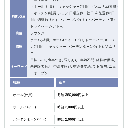
関内・馬車道・日ノ出町
武蔵新城
・ホール(社員) ・キャッシャー(社員) ・ソムリエ(社員)
元住吉
茅ヶ崎
・キッチン(社員)シェフ 日曜定休＋祝日 今後週休2日
時間/休日
戸塚
たまプラーザ
制に切替わります ・ホール(バイト) ・バーテン ・送り
ドライバー シフト制
大船
相模原
ラウンジ
業種
厚木
横須賀
ホール(社員), ホール(バイト), 送りドライバー, キッチ
桜木町
ン(社員), キャッシャー, バーテンダー(バイト), ソムリ
職種
エ
埼玉県
日払いOK, 食事つき, 送りあり, 年齢不問, 経験者優遇,
大宮
南越谷
未経験者歓迎, 中高年歓迎, 交通費支給, 制服貸与, ニュ
キーワード
志木
川越
ーオープン
草加
南浦和
職種
給与
所沢
熊谷
獨協大学前＜草加松原＞
北浦和（西口）
ホール(社員)
月給 380,000円以上
春日部
川口
ホール(バイト)
時給 2,000円以上
蕨
バーテンダー(バイト)
時給 2,000円以上
千葉県