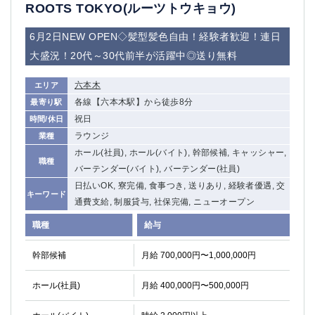
赤坂
高円寺
ROOTS TOKYO(ルーツトウキョウ)
赤羽
品川
6月2日NEW OPEN◇髪型髪色自由！経験者歓迎！連日
蒲田東口
多摩センター
大盛況！20代～30代前半が活躍中◎送り無料
立川（南口）
新宿
浜松町
西葛西
六本木
エリア
中野
葛西
各線【六本木駅】から徒歩8分
最寄り駅
府中
中目黒
祝日
時間/休日
ひばりヶ丘（北口）
学芸大学
ラウンジ
業種
吉祥寺（南口／公園口）
小作・羽村・福生エリア
ホール(社員), ホール(バイト), 幹部候補, キャッシャー,
職種
自由が丘
吉祥寺（北口／東口）
バーテンダー(バイト), バーテンダー(社員)
四谷
錦糸町南口
日払いOK, 寮完備, 食事つき, 送りあり, 経験者優遇, 交
キーワード
下北沢・経堂
金町（北口）
通費支給, 制服貸与, 社保完備, ニューオープン
成増駅徒歩3分の好立地！
①JR埼京線「赤羽駅」から徒歩2分 ②
職種
給与
三軒茶屋（南口）
①歌舞伎町 ②新宿 ③新宿三丁目 ④
①歌舞伎町 ②新宿 ③西部新宿 ③東新宿
①歌舞伎町 ②新宿
幹部候補
月給 700,000円〜1,000,000円
①銀座 ②新橋
錦糸町(南口)
蒲田(西口)
清瀬（南口）
ホール(社員)
月給 400,000円〜500,000円
①東武練馬 ②成増・板橋 ③大山 ②池袋
池袋東口