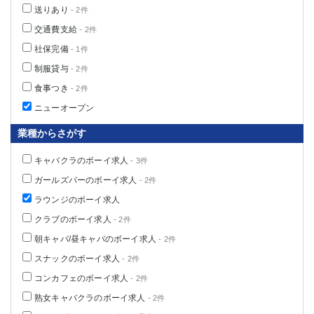
送りあり
- 2件
交通費支給
- 2件
社保完備
- 1件
制服貸与
- 2件
食事つき
- 2件
ニューオープン
業種からさがす
キャバクラのボーイ求人
- 3件
ガールズバーのボーイ求人
- 2件
ラウンジのボーイ求人
クラブのボーイ求人
- 2件
朝キャバ/昼キャバのボーイ求人
- 2件
スナックのボーイ求人
- 2件
コンカフェのボーイ求人
- 2件
熟女キャバクラのボーイ求人
- 2件