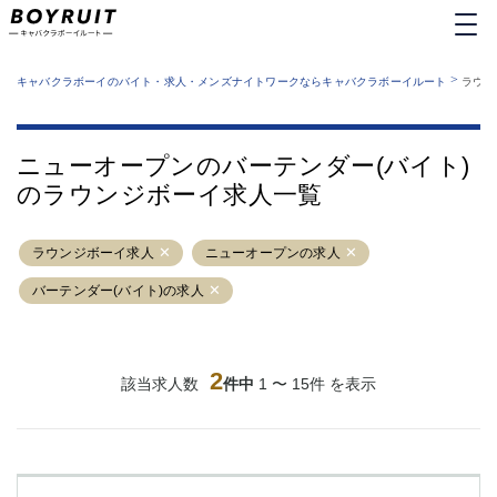
MENU
エリアから探す
関西版
>
業種から探す
キャバクラボーイのバイト・求人・メンズナイトワークならキャバクラボーイルート
ラウン
職種から探す
東京都
特徴から探す
運営者情報
銀座
上野
キャバクラボーイルートとは？
ニューオープンのバーテンダー(バイト)
サイトマップ
六本木
池袋
のラウンジボーイ求人一覧
新橋
歌舞伎町
吉祥寺
練馬
ラウンジボーイ求人
渋谷
ニューオープンの求人
大和
錦糸町
秋葉原
バーテンダー(バイト)の求人
八王子
恵比寿
神田
立川
千葉中央
門前仲町
2
該当求人数
件中
1 〜 15件 を表示
町田
五反田
横須賀中央
調布
蒲田
北千住
①六本木 ②西麻布
大山