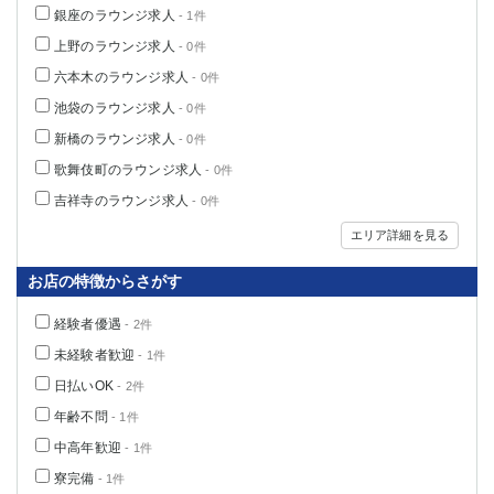
銀座のラウンジ求人
- 1件
高崎
館林
上野のラウンジ求人
- 0件
六本木のラウンジ求人
- 0件
0
選択した内容で設定
該当求人
件
池袋のラウンジ求人
- 0件
新橋のラウンジ求人
- 0件
歌舞伎町のラウンジ求人
- 0件
吉祥寺のラウンジ求人
- 0件
エリア詳細を見る
お店の特徴からさがす
経験者優遇
- 2件
未経験者歓迎
- 1件
日払いOK
- 2件
年齢不問
- 1件
中高年歓迎
- 1件
寮完備
- 1件