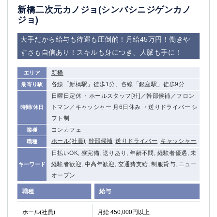
新橋二次元カノジョ(シンバシニジゲンカノ
ジョ)
大手だから給与も待遇も圧倒的！月給45万円！働きや
すさも自信あり！スキルも身につき、人脈も手に！
新橋
エリア
各線「新橋駅」徒歩1分、各線「銀座駅」徒歩9分
最寄り駅
日曜日定休 ・ホールスタッフ[社]／幹部候補／フロン
トマン／キャッシャー 月6日休み ・送りドライバー シ
時間/休日
フト制
コンカフェ
業種
ホール(社員)
幹部候補
送りドライバー
キャッシャー
職種
日払いOK, 寮完備, 送りあり, 年齢不問, 経験者優遇, 未
経験者歓迎, 中高年歓迎, 交通費支給, 制服貸与, ニュー
キーワード
オープン
職種
給与
ホール(社員)
月給 450,000円以上