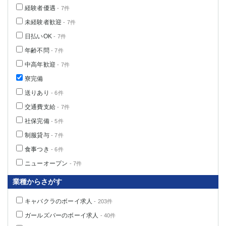
経験者優遇
- 7件
未経験者歓迎
- 7件
日払いOK
- 7件
年齢不問
- 7件
中高年歓迎
- 7件
寮完備
送りあり
- 6件
交通費支給
- 7件
社保完備
- 5件
制服貸与
- 7件
食事つき
- 6件
ニューオープン
- 7件
業種からさがす
キャバクラのボーイ求人
- 203件
ガールズバーのボーイ求人
- 40件