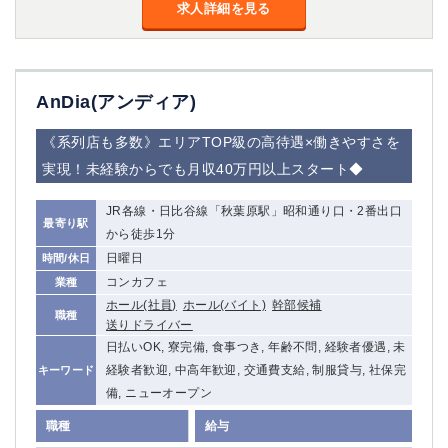
金町
大井町
求人詳細を見る
大泉学園
下赤塚
竹ノ塚
三鷹
亀戸
水道橋
AnDia(アンディア)
荻窪
浅草
新小岩
幡ヶ谷
《系列店も多数》エリアTOP級の高待遇×働きやすさを
祖師ヶ谷大蔵
小岩
実現！未経験からでも月収40万円以上スタート◆
湯島
久米川
市川
西麻布
JR各線・日比谷線「秋葉原駅」昭和通り口・2番出口
最寄り駅
五井
から徒歩1分
日曜日
時間/休日
神奈川県
コンカフェ
業種
ホール(社員)
ホール(バイト)
幹部候補
職種
関内
横浜
送りドライバー
川崎
溝の口
日払いOK, 寮完備, 食事つき, 年齢不問, 経験者優遇, 未
本厚木
新横浜
経験者歓迎, 中高年歓迎, 交通費支給, 制服貸与, 社保完
キーワード
藤沢
平塚
備, ニューオープン
武蔵小杉
橋本
職種
給与
小田原
横浜・桜木町