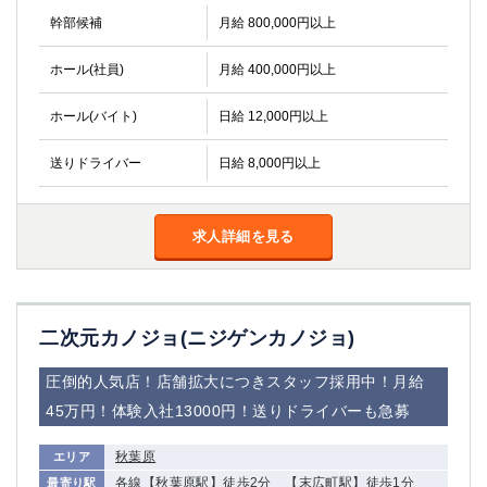
関内・馬車道・日ノ出町
武蔵新城
幹部候補
月給 800,000円以上
元住吉
茅ヶ崎
ホール(社員)
月給 400,000円以上
戸塚
たまプラーザ
大船
相模原
ホール(バイト)
日給 12,000円以上
厚木
横須賀
桜木町
送りドライバー
日給 8,000円以上
埼玉県
求人詳細を見る
大宮
南越谷
志木
川越
草加
南浦和
所沢
熊谷
二次元カノジョ(ニジゲンカノジョ)
獨協大学前＜草加松原＞
北浦和（西口）
圧倒的人気店！店舗拡大につきスタッフ採用中！月給
春日部
川口
45万円！体験入社13000円！送りドライバーも急募
蕨
秋葉原
エリア
千葉県
各線【秋葉原駅】徒歩2分 【末広町駅】徒歩1分
最寄り駅