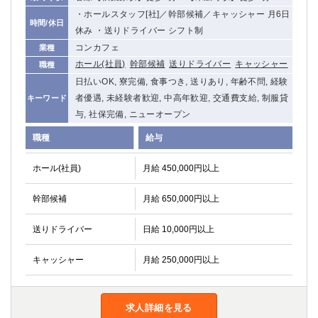
船橋
津田沼
・ホールスタッフ[社]／幹部候補／キャッシャー 月6日
時間/休日
成田
千葉
休み ・送りドライバー シフト制
西船橋
佐倉
コンカフェ
業種
柏（西口）
木更津
ホール(社員)
幹部候補
送りドライバー
キャッシャー
職種
柏（東口）
下総中山
日払いOK, 寮完備, 食事つき, 送りあり, 年齢不問, 経験
茂原
者優遇, 未経験者歓迎, 中高年歓迎, 交通費支給, 制服貸
松戸
キーワード
与, 社保完備, ニューオープン
八千代台
本八幡
東金
浦安
職種
給与
栃木県
ホール(社員)
月給 450,000円以上
宇都宮
小山
幹部候補
月給 650,000円以上
東武宇都宮（宇都宮西口）
送りドライバー
日給 10,000円以上
茨城県
キャッシャー
月給 250,000円以上
土浦
ひたち野うしく
群馬県
求人詳細を見る