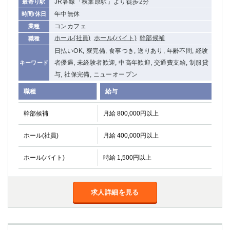
JR各線「秋葉原駅」より徒歩2分
最寄り駅
年中無休
時間/休日
コンカフェ
業種
ホール(社員)
ホール(バイト)
幹部候補
職種
日払いOK, 寮完備, 食事つき, 送りあり, 年齢不問, 経験
者優遇, 未経験者歓迎, 中高年歓迎, 交通費支給, 制服貸
キーワード
与, 社保完備, ニューオープン
職種
給与
幹部候補
月給 800,000円以上
ホール(社員)
月給 400,000円以上
ホール(バイト)
時給 1,500円以上
求人詳細を見る