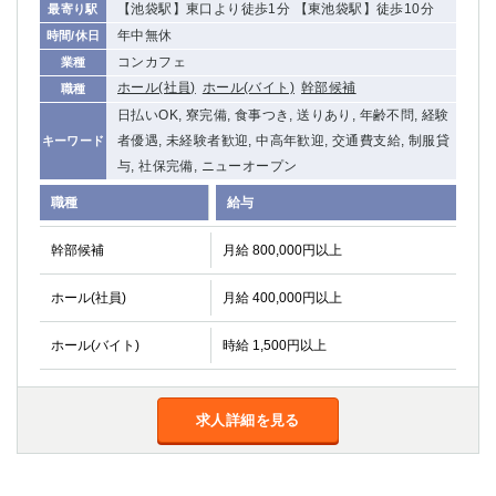
【池袋駅】東口より徒歩1分 【東池袋駅】徒歩10分
最寄り駅
年中無休
時間/休日
コンカフェ
業種
ホール(社員)
ホール(バイト)
幹部候補
職種
日払いOK, 寮完備, 食事つき, 送りあり, 年齢不問, 経験
者優遇, 未経験者歓迎, 中高年歓迎, 交通費支給, 制服貸
キーワード
与, 社保完備, ニューオープン
職種
給与
幹部候補
月給 800,000円以上
ホール(社員)
月給 400,000円以上
ホール(バイト)
時給 1,500円以上
求人詳細を見る