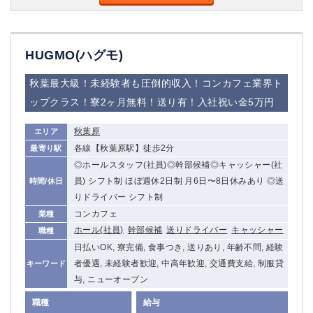
高崎
館林
HUGMO(ハグモ)
0
選択した内容で設定
該当求人
件
秋葉最大級！未経験者も圧倒的収入！コンカフェ業界ト
ップクラス！寮2ヶ月無料！送り有！入社祝い金5万円
秋葉原
エリア
各線【秋葉原駅】徒歩2分
最寄り駅
◎ホールスタッフ(社員)◎幹部候補◎キャッシャー(社
員) シフト制 ほぼ週休2日制 月6日〜8日休みあり ◎送
時間/休日
りドライバー シフト制
コンカフェ
業種
ホール(社員)
幹部候補
送りドライバー
キャッシャー
職種
日払いOK, 寮完備, 食事つき, 送りあり, 年齢不問, 経験
者優遇, 未経験者歓迎, 中高年歓迎, 交通費支給, 制服貸
キーワード
与, ニューオープン
職種
給与