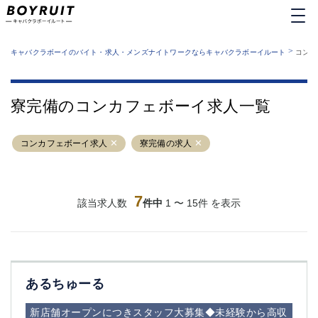
MENU
エリアから探す
関西版
>
業種から探す
キャバクラボーイのバイト・求人・メンズナイトワークならキャバクラボーイルート
コンカ
職種から探す
東京都
特徴から探す
運営者情報
銀座
上野
キャバクラボーイルートとは？
寮完備のコンカフェボーイ求人一覧
サイトマップ
六本木
池袋
新橋
歌舞伎町
コンカフェボーイ求人
寮完備の求人
吉祥寺
練馬
渋谷
大和
錦糸町
秋葉原
八王子
7
恵比寿
該当求人数
件中
1 〜 15件 を表示
神田
立川
千葉中央
門前仲町
町田
五反田
横須賀中央
調布
あるちゅーる
蒲田
北千住
①六本木 ②西麻布
大山
新店舗オープンにつきスタッフ大募集◆未経験から高収