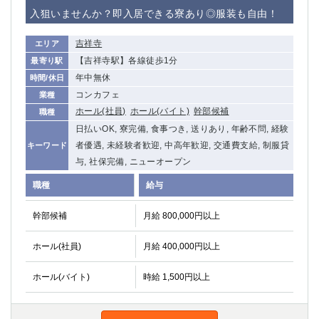
赤坂
高円寺
入狙いませんか？即入居できる寮あり◎服装も自由！
赤羽
品川
蒲田東口
多摩センター
吉祥寺
エリア
立川（南口）
新宿
【吉祥寺駅】各線徒歩1分
最寄り駅
浜松町
西葛西
年中無休
時間/休日
中野
葛西
コンカフェ
業種
府中
中目黒
ホール(社員)
ホール(バイト)
幹部候補
職種
ひばりヶ丘（北口）
学芸大学
日払いOK, 寮完備, 食事つき, 送りあり, 年齢不問, 経験
者優遇, 未経験者歓迎, 中高年歓迎, 交通費支給, 制服貸
キーワード
吉祥寺（南口／公園口）
小作・羽村・福生エリア
与, 社保完備, ニューオープン
自由が丘
吉祥寺（北口／東口）
四谷
錦糸町南口
職種
給与
下北沢・経堂
金町（北口）
幹部候補
月給 800,000円以上
成増駅徒歩3分の好立地！
①JR埼京線「赤羽駅」から徒歩2分 ②
三軒茶屋（南口）
①歌舞伎町 ②新宿 ③新宿三丁目 ④
ホール(社員)
月給 400,000円以上
①歌舞伎町 ②新宿 ③西部新宿 ③東新宿
①歌舞伎町 ②新宿
①銀座 ②新橋
錦糸町(南口)
ホール(バイト)
時給 1,500円以上
蒲田(西口)
清瀬（南口）
①東武練馬 ②成増・板橋 ③大山 ②池袋
池袋東口