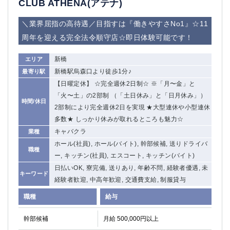
CLUB ATHENA(アテナ)
＼業界屈指の高待遇／目指すは『働きやすさNo1』☆11
周年を迎える完全法令順守店☆即日体験可能です！
新橋
エリア
新橋駅烏森口より徒歩1分♪
最寄り駅
【日曜定休】 ☆完全週休2日制☆ ※「月〜金」と
「火〜土」の2部制 （「土日休み」と「日月休み」）
時間/休日
2部制により完全週休2日を実現 ★大型連休や小型連休
多数★ しっかり休みが取れるところも魅力☆
キャバクラ
業種
ホール(社員), ホール(バイト), 幹部候補, 送りドライバ
職種
ー, キッチン(社員), エスコート, キッチン(バイト)
日払いOK, 寮完備, 送りあり, 年齢不問, 経験者優遇, 未
キーワード
経験者歓迎, 中高年歓迎, 交通費支給, 制服貸与
職種
給与
幹部候補
月給 500,000円以上