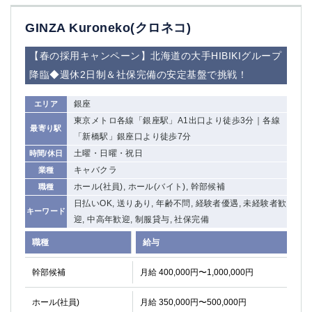
GINZA Kuroneko(クロネコ)
【春の採用キャンペーン】北海道の大手HIBIKIグループ
降臨◆週休2日制＆社保完備の安定基盤で挑戦！
銀座
エリア
東京メトロ各線「銀座駅」A1出口より徒歩3分｜各線
最寄り駅
「新橋駅」銀座口より徒歩7分
土曜・日曜・祝日
時間/休日
キャバクラ
業種
ホール(社員), ホール(バイト), 幹部候補
職種
日払いOK, 送りあり, 年齢不問, 経験者優遇, 未経験者歓
キーワード
迎, 中高年歓迎, 制服貸与, 社保完備
職種
給与
幹部候補
月給 400,000円〜1,000,000円
ホール(社員)
月給 350,000円〜500,000円