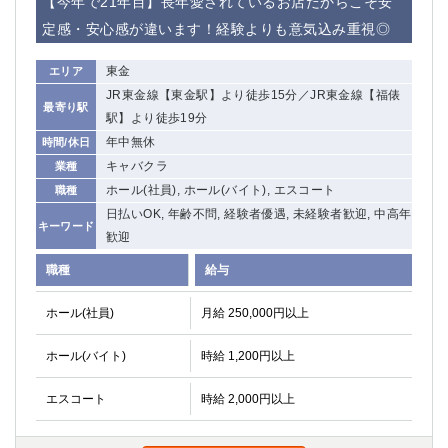
【今年で21年目】長年愛されているお店だからこそ安
定感・安心感が違います！経験よりも意気込み重視◎
東金
エリア
JR東金線【東金駅】より徒歩15分／JR東金線【福俵
最寄り駅
駅】より徒歩19分
年中無休
時間/休日
キャバクラ
業種
ホール(社員), ホール(バイト), エスコート
職種
日払いOK, 年齢不問, 経験者優遇, 未経験者歓迎, 中高年
キーワード
歓迎
職種
給与
ホール(社員)
月給 250,000円以上
ホール(バイト)
時給 1,200円以上
エスコート
時給 2,000円以上