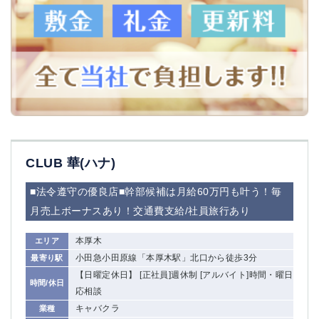
CLUB 華(ハナ)
■法令遵守の優良店■幹部候補は月給60万円も叶う！毎
月売上ボーナスあり！交通費支給/社員旅行あり
本厚木
エリア
小田急小田原線「本厚木駅」北口から徒歩3分
最寄り駅
【日曜定休日】 [正社員]週休制 [アルバイト]時間・曜日
時間/休日
応相談
キャバクラ
業種