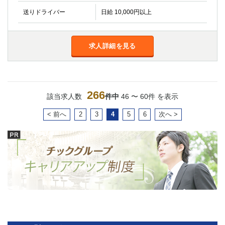
送りドライバー
日給 10,000円以上
求人詳細を見る
266
該当求人数
件中
46 〜 60件 を表示
< 前へ
2
3
4
5
6
次へ >