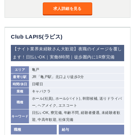
求人詳細を見る
Club LAPIS(ラピス)
【ナイト業界未経験さん大歓迎】夜職のイメージを覆し
ます！日払いOK｜実働8時間｜徒歩圏内に1R寮完備
亀戸
エリア
JR「亀戸駅」北口より徒歩3分
最寄り駅
日曜日
時間/休日
キャバクラ
業種
ホール(社員), ホール(バイト), 幹部候補, 送りドライバ
職種
ー, ヘアメイク, エスコート
日払いOK, 寮完備, 年齢不問, 経験者優遇, 未経験者歓
キーワード
迎, 中高年歓迎, 社保完備
職種
給与