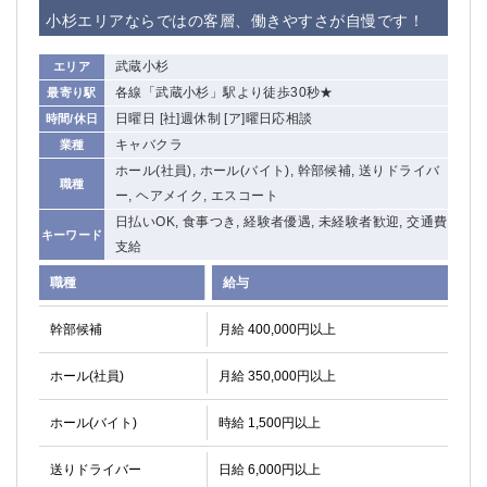
赤坂
高円寺
小杉エリアならではの客層、働きやすさが自慢です！
赤羽
品川
蒲田東口
多摩センター
武蔵小杉
エリア
立川（南口）
新宿
各線「武蔵小杉」駅より徒歩30秒★
最寄り駅
浜松町
西葛西
日曜日 [社]週休制 [ア]曜日応相談
時間/休日
中野
葛西
キャバクラ
業種
府中
中目黒
ホール(社員), ホール(バイト), 幹部候補, 送りドライバ
職種
ひばりヶ丘（北口）
ー, ヘアメイク, エスコート
学芸大学
日払いOK, 食事つき, 経験者優遇, 未経験者歓迎, 交通費
吉祥寺（南口／公園口）
小作・羽村・福生エリア
キーワード
支給
自由が丘
吉祥寺（北口／東口）
四谷
錦糸町南口
職種
給与
下北沢・経堂
金町（北口）
幹部候補
月給 400,000円以上
成増駅徒歩3分の好立地！
①JR埼京線「赤羽駅」から徒歩2分 ②
三軒茶屋（南口）
①歌舞伎町 ②新宿 ③新宿三丁目 ④
ホール(社員)
月給 350,000円以上
①歌舞伎町 ②新宿 ③西部新宿 ③東新宿
①歌舞伎町 ②新宿
①銀座 ②新橋
錦糸町(南口)
ホール(バイト)
時給 1,500円以上
蒲田(西口)
清瀬（南口）
①東武練馬 ②成増・板橋 ③大山 ②池袋
池袋東口
送りドライバー
日給 6,000円以上