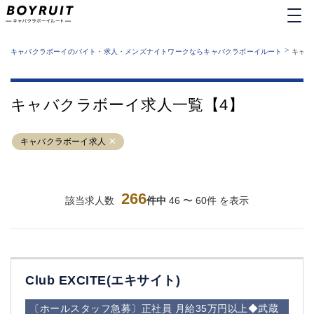
MENU
エリアから探す
関西版
>
業種から探す
キャバクラボーイのバイト・求人・メンズナイトワークならキャバクラボーイルート
キャバ
職種から探す
東京都
特徴から探す
運営者情報
銀座
上野
キャバクラボーイルートとは？
キャバクラボーイ求人一覧【4】
サイトマップ
六本木
池袋
新橋
歌舞伎町
キャバクラボーイ求人
吉祥寺
練馬
渋谷
大和
錦糸町
秋葉原
八王子
266
恵比寿
該当求人数
件中
46 〜 60件 を表示
神田
立川
千葉中央
門前仲町
町田
五反田
横須賀中央
調布
Club EXCITE(エキサイト)
蒲田
北千住
①六本木 ②西麻布
大山
〔ホールスタッフ急募〕正社員 月給35万円以上◆武蔵