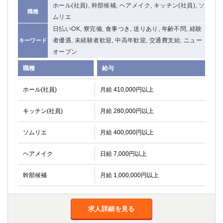
ホール(社員), 幹部候補, ヘアメイク, キッチン(社員), ソ
関内・馬車道・日ノ出町
武蔵新城
職種
ムリエ
元住吉
茅ヶ崎
日払いOK, 寮完備, 食事つき, 送りあり, 年齢不問, 経験
戸塚
たまプラーザ
者優遇, 未経験者歓迎, 中高年歓迎, 交通費支給, ニュー
キーワード
大船
相模原
オープン
厚木
横須賀
職種
給与
桜木町
ホール(社員)
月給 410,000円以上
埼玉県
キッチン(社員)
月給 280,000円以上
大宮
南越谷
志木
川越
ソムリエ
月給 400,000円以上
草加
南浦和
所沢
熊谷
ヘアメイク
日給 7,000円以上
獨協大学前＜草加松原＞
北浦和（西口）
幹部候補
春日部
月給 1,000,000円以上
川口
蕨
求人詳細を見る
千葉県