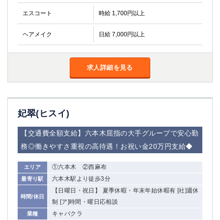
金町
大井町
エスコート
時給 1,700円以上
大泉学園
下赤塚
竹ノ塚
三鷹
ヘアメイク
日給 7,000円以上
亀戸
水道橋
荻窪
浅草
新小岩
幡ヶ谷
求人詳細を見る
祖師ヶ谷大蔵
小岩
湯島
久米川
市川
西麻布
妃翠(ヒスイ)
五井
【交通費全額支給】六本木屈指の大手グループで安心勤
神奈川県
務◎働きやすさ重視の高待遇！お祝い金20万円支給◆
関内
横浜
①六本木 ②西麻布
エリア
川崎
溝の口
六本木駅より徒歩3分
最寄り駅
本厚木
新横浜
【日曜日・祝日】 夏季休暇・年末年始休暇有 [社]週休
藤沢
平塚
時間/休日
制 [ア]時間・曜日応相談
武蔵小杉
橋本
キャバクラ
業種
小田原
横浜・桜木町