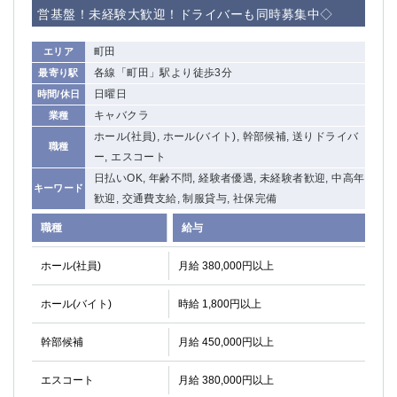
営基盤！未経験大歓迎！ドライバーも同時募集中◇
町田
エリア
各線「町田」駅より徒歩3分
最寄り駅
日曜日
時間/休日
キャバクラ
業種
ホール(社員), ホール(バイト), 幹部候補, 送りドライバ
職種
ー, エスコート
日払いOK, 年齢不問, 経験者優遇, 未経験者歓迎, 中高年
キーワード
歓迎, 交通費支給, 制服貸与, 社保完備
職種
給与
ホール(社員)
月給 380,000円以上
ホール(バイト)
時給 1,800円以上
幹部候補
月給 450,000円以上
エスコート
月給 380,000円以上