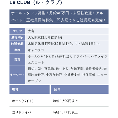
Le CLUB（ル・クラブ）
ホールスタッフ募集！月給40万円～未経験歓迎！アル
バイト・正社員同時募集！即入寮できる社員寮も完備！
大宮
エリア
大宮駅東口より徒歩1分
最寄り駅
木曜定休日 [正]週休2日制 [ア]シフト制/週1日4h～
時間/休日
キャバクラ
業種
ホール(バイト), 幹部候補, 送りドライバー, ヘアメイク,
職種
エスコート
日払いOK, 寮完備, 送りあり, 年齢不問, 経験者優遇, 未
経験者歓迎, 中高年歓迎, 交通費支給, 社保完備, ニュー
キーワード
オープン
職種
給与
ホール(バイト)
時給 1,500円以上
送りドライバー
時給 1,500円以上