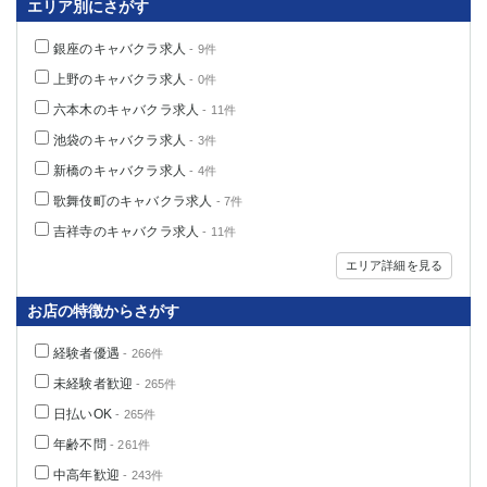
エリア別にさがす
銀座のキャバクラ求人
- 9件
上野のキャバクラ求人
- 0件
六本木のキャバクラ求人
- 11件
池袋のキャバクラ求人
- 3件
新橋のキャバクラ求人
- 4件
歌舞伎町のキャバクラ求人
- 7件
吉祥寺のキャバクラ求人
- 11件
エリア詳細を見る
お店の特徴からさがす
経験者優遇
- 266件
未経験者歓迎
- 265件
日払いOK
- 265件
年齢不問
- 261件
中高年歓迎
- 243件