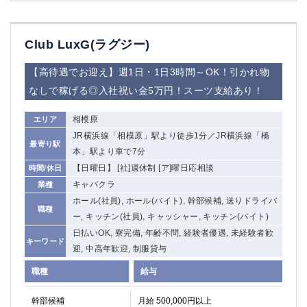
船橋
津田沼
成田
千葉
Club LuxG(ラグジー)
西船橋
佐倉
柏（西口）
木更津
【高待遇でお迎え】週1日・1日3時間～OK！引かれ物
柏（東口）
下総中山
なしで稼げる◎入社祝い金5万円！スーツ支給あり！
茂原
松戸
八千代台
本八幡
相模原
エリア
東金
浦安
JR横浜線「相模原」駅より徒歩1分／JR横浜線「橋
最寄り駅
本」駅より車で7分
栃木県
【日曜日】 [社]週休制 [ア]曜日応相談
時間/休日
キャバクラ
業種
宇都宮
小山
ホール(社員), ホール(バイト), 幹部候補, 送りドライバ
東武宇都宮（宇都宮西口）
職種
ー, キッチン(社員), キャッシャー, キッチン(バイト)
日払いOK, 寮完備, 年齢不問, 経験者優遇, 未経験者歓
茨城県
キーワード
迎, 中高年歓迎, 制服貸与
土浦
ひたち野うしく
職種
給与
群馬県
幹部候補
月給 500,000円以上