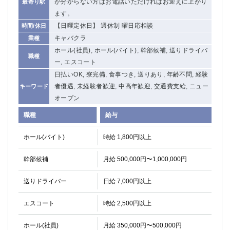
が分からない方はお電話いただければお迎えに上がり
最寄り駅
ます。
【日曜定休日】 週休制 曜日応相談
時間/休日
キャバクラ
業種
ホール(社員), ホール(バイト), 幹部候補, 送りドライバ
職種
ー, エスコート
日払いOK, 寮完備, 食事つき, 送りあり, 年齢不問, 経験
者優遇, 未経験者歓迎, 中高年歓迎, 交通費支給, ニュー
キーワード
オープン
職種
給与
ホール(バイト)
時給 1,800円以上
幹部候補
月給 500,000円〜1,000,000円
送りドライバー
日給 7,000円以上
エスコート
時給 2,500円以上
ホール(社員)
月給 350,000円〜500,000円