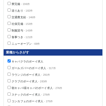
寮完備
- 196件
送りあり
- 182件
交通費支給
- 146件
社保完備
- 153件
制服貸与
- 143件
食事つき
- 121件
ニューオープン
- 69件
業種からさがす
キャバクラのボーイ求人
ガールズバーのボーイ求人
- 317件
ラウンジのボーイ求人
- 291件
クラブのボーイ求人
- 283件
朝キャバ/昼キャバのボーイ求人
- 276件
スナックのボーイ求人
- 276件
コンカフェのボーイ求人
- 275件