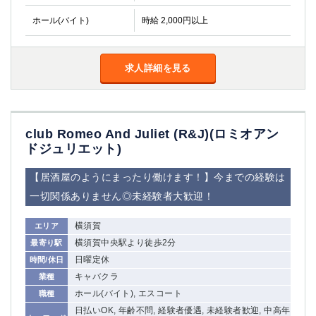
ホール(バイト)
時給 2,000円以上
求人詳細を見る
club Romeo And Juliet (R&J)(ロミオアン
ドジュリエット)
【居酒屋のようにまったり働けます！】今までの経験は
一切関係ありません◎未経験者大歓迎！
横須賀
エリア
横須賀中央駅より徒歩2分
最寄り駅
日曜定休
時間/休日
キャバクラ
業種
ホール(バイト), エスコート
職種
日払いOK, 年齢不問, 経験者優遇, 未経験者歓迎, 中高年