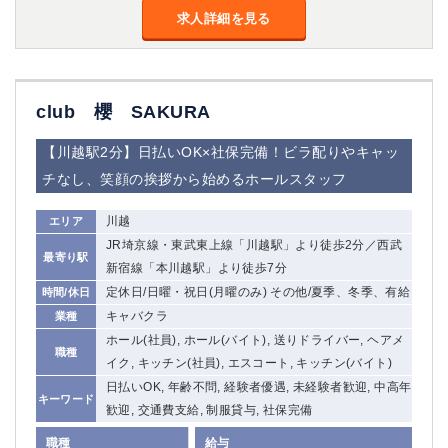
求人詳細を見る
club 櫻 SAKURA
【川越駅2分】日払いOK×社保完備！ビラ配りやキャッ
チなし、笑顔の挨拶から始めるホールスタッフ
川越
エリア
JR埼京線・東武東上線「川越駅」より徒歩2分／西武
最寄り駅
新宿線「本川越駅」より徒歩7分
定休日/日曜・祝日(月曜のみ) その他/夏季、冬季、有給
時間/休日
キャバクラ
業種
ホール(社員), ホール(バイト), 送りドライバー, ヘアメ
職種
イク, キッチン(社員), エスコート, キッチン(バイト)
日払いOK, 年齢不問, 経験者優遇, 未経験者歓迎, 中高年
キーワード
歓迎, 交通費支給, 制服貸与, 社保完備
職種
給与