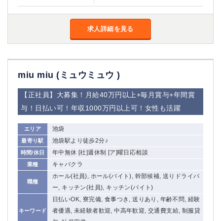
求人詳細を見る
miu miu (ミュウミュウ )
【正社員】大募集！月給40万円以上+毎月賞与+年間賞
与！日払い可！年収1000万円以上可！女性も活躍
池袋
エリア
池袋駅より徒歩2分♪
最寄り駅
年中無休 [社]週休制 [ア]曜日応相談
時間/休日
キャバクラ
業種
ホール(社員), ホール(バイト), 幹部候補, 送りドライバ
職種
ー, キッチン(社員), キッチン(バイト)
日払いOK, 寮完備, 食事つき, 送りあり, 年齢不問, 経験
者優遇, 未経験者歓迎, 中高年歓迎, 交通費支給, 制服貸
キーワード