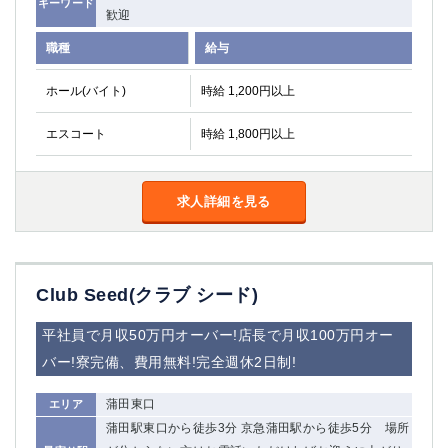
キーワード
歓迎
職種
給与
ホール(バイト)
時給 1,200円以上
エスコート
時給 1,800円以上
求人詳細を見る
Club Seed(クラブ シード)
平社員で月収50万円オーバー!店長で月収100万円オー
バー!寮完備、費用無料!完全週休2日制!
蒲田東口
エリア
蒲田駅東口から徒歩3分 京急蒲田駅から徒歩5分 場所