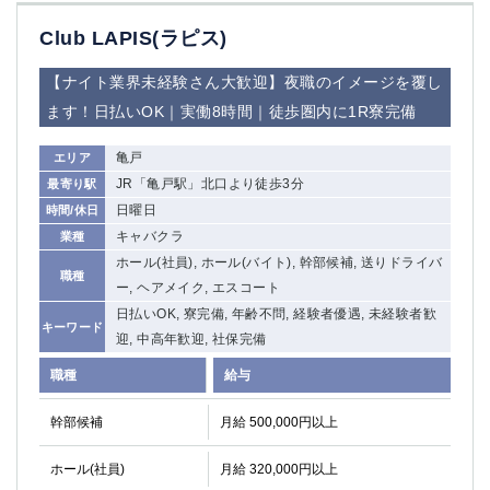
Club LAPIS(ラピス)
【ナイト業界未経験さん大歓迎】夜職のイメージを覆し
ます！日払いOK｜実働8時間｜徒歩圏内に1R寮完備
亀戸
エリア
JR「亀戸駅」北口より徒歩3分
最寄り駅
日曜日
時間/休日
キャバクラ
業種
ホール(社員), ホール(バイト), 幹部候補, 送りドライバ
職種
ー, ヘアメイク, エスコート
日払いOK, 寮完備, 年齢不問, 経験者優遇, 未経験者歓
キーワード
迎, 中高年歓迎, 社保完備
職種
給与
幹部候補
月給 500,000円以上
ホール(社員)
月給 320,000円以上