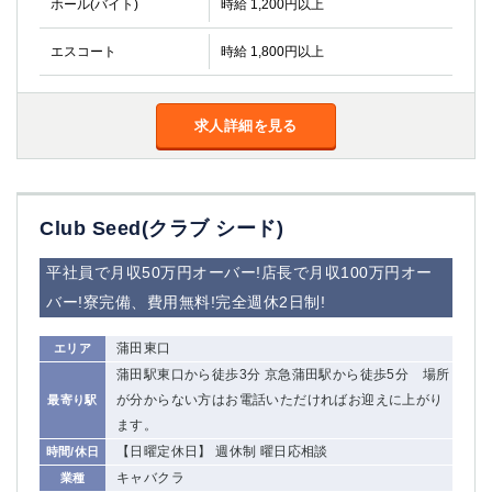
ホール(バイト)
時給 1,200円以上
エスコート
時給 1,800円以上
求人詳細を見る
Club Seed(クラブ シード)
平社員で月収50万円オーバー!店長で月収100万円オー
バー!寮完備、費用無料!完全週休2日制!
蒲田東口
エリア
蒲田駅東口から徒歩3分 京急蒲田駅から徒歩5分 場所
が分からない方はお電話いただければお迎えに上がり
最寄り駅
ます。
【日曜定休日】 週休制 曜日応相談
時間/休日
キャバクラ
業種