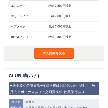
エスコート
時給 2,500円以上
送りドライバー
日給 7,000円以上
ヘアメイク
日給 7,000円以上
ホール(バイト)
時給 1,500円以上
求人詳細を見る
CLUB 華(ハナ)
■法令遵守の優良店■幹部候補は月給60万円も叶う！毎
月売上ボーナスあり！交通費支給/社員旅行あり
本厚木
エリア
小田急小田原線「本厚木駅」北口から徒歩3分
最寄り駅