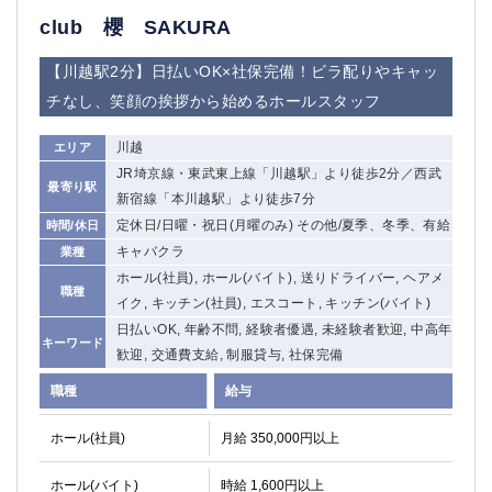
船橋
津田沼
club 櫻 SAKURA
成田
千葉
西船橋
佐倉
【川越駅2分】日払いOK×社保完備！ビラ配りやキャッ
柏（西口）
木更津
チなし、笑顔の挨拶から始めるホールスタッフ
柏（東口）
下総中山
川越
エリア
茂原
松戸
JR埼京線・東武東上線「川越駅」より徒歩2分／西武
八千代台
本八幡
最寄り駅
新宿線「本川越駅」より徒歩7分
東金
浦安
定休日/日曜・祝日(月曜のみ) その他/夏季、冬季、有給
時間/休日
キャバクラ
業種
栃木県
ホール(社員), ホール(バイト), 送りドライバー, ヘアメ
職種
宇都宮
小山
イク, キッチン(社員), エスコート, キッチン(バイト)
東武宇都宮（宇都宮西口）
日払いOK, 年齢不問, 経験者優遇, 未経験者歓迎, 中高年
キーワード
歓迎, 交通費支給, 制服貸与, 社保完備
茨城県
職種
給与
土浦
ひたち野うしく
ホール(社員)
月給 350,000円以上
群馬県
ホール(バイト)
時給 1,600円以上