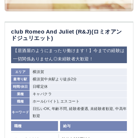
club Romeo And Juliet (R&J)(ロミオアン
ドジュリエット)
【居酒屋のようにまったり働けます！】今までの経験は
一切関係ありません◎未経験者大歓迎！
横須賀
エリア
横須賀中央駅より徒歩2分
最寄り駅
日曜定休
時間/休日
キャバクラ
業種
ホール(バイト), エスコート
職種
日払いOK, 年齢不問, 経験者優遇, 未経験者歓迎, 中高年
キーワード
歓迎
職種
給与