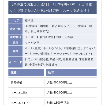
赤坂
高円寺
【高待遇でお迎え】週1日・1日3時間～OK！引かれ物
赤羽
品川
なしで稼げる◎入社祝い金5万円！スーツ支給あり！
蒲田東口
多摩センター
立川（南口）
新宿
相模原
エリア
浜松町
西葛西
JR横浜線「相模原」駅より徒歩1分／JR横浜線「橋
最寄り駅
中野
葛西
本」駅より車で7分
府中
中目黒
【日曜日】 [社]週休制 [ア]曜日応相談
時間/休日
ひばりヶ丘（北口）
学芸大学
キャバクラ
業種
吉祥寺（南口／公園口）
小作・羽村・福生エリア
ホール(社員), ホール(バイト), 幹部候補, 送りドライバ
職種
ー, キッチン(社員), キャッシャー, キッチン(バイト)
自由が丘
吉祥寺（北口／東口）
日払いOK, 寮完備, 年齢不問, 経験者優遇, 未経験者歓
四谷
錦糸町南口
キーワード
迎, 中高年歓迎, 制服貸与
下北沢・経堂
金町（北口）
成増駅徒歩3分の好立地！
①JR埼京線「赤羽駅」から徒歩2分 ②
職種
給与
三軒茶屋（南口）
①歌舞伎町 ②新宿 ③新宿三丁目 ④
幹部候補
月給 500,000円以上
①歌舞伎町 ②新宿 ③西部新宿 ③東新宿
①歌舞伎町 ②新宿
①銀座 ②新橋
錦糸町(南口)
ホール(社員)
月給 400,000円以上
蒲田(西口)
清瀬（南口）
①東武練馬 ②成増・板橋 ③大山 ②池袋
池袋東口
ホール(バイト)
時給 1,800円以上