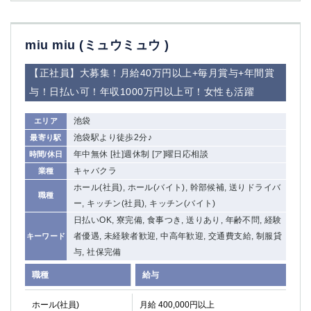
miu miu (ミュウミュウ )
【正社員】大募集！月給40万円以上+毎月賞与+年間賞
与！日払い可！年収1000万円以上可！女性も活躍
池袋
エリア
池袋駅より徒歩2分♪
最寄り駅
年中無休 [社]週休制 [ア]曜日応相談
時間/休日
キャバクラ
業種
ホール(社員), ホール(バイト), 幹部候補, 送りドライバ
職種
ー, キッチン(社員), キッチン(バイト)
日払いOK, 寮完備, 食事つき, 送りあり, 年齢不問, 経験
者優遇, 未経験者歓迎, 中高年歓迎, 交通費支給, 制服貸
キーワード
与, 社保完備
職種
給与
ホール(社員)
月給 400,000円以上