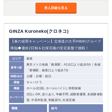
求人詳細を見る
GINZA Kuroneko(クロネコ)
【春の採用キャンペーン】北海道の大手HIBIKIグループ
降臨◆週休2日制＆社保完備の安定基盤で挑戦！
銀座
エリア
東京メトロ各線「銀座駅」A1出口より徒歩3分｜各線
最寄り駅
「新橋駅」銀座口より徒歩7分
土曜・日曜・祝日
時間/休日
キャバクラ
業種
ホール(社員), ホール(バイト), 幹部候補
職種
日払いOK, 送りあり, 年齢不問, 経験者優遇, 未経験者歓
キーワード
迎, 中高年歓迎, 制服貸与, 社保完備
職種
給与