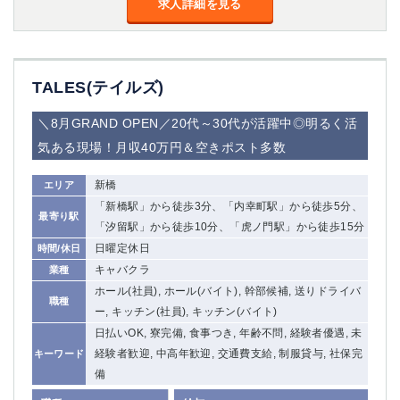
求人詳細を見る
TALES(テイルズ)
＼8月GRAND OPEN／20代～30代が活躍中◎明るく活
気ある現場！月収40万円＆空きポスト多数
新橋
エリア
「新橋駅」から徒歩3分、「内幸町駅」から徒歩5分、
最寄り駅
「汐留駅」から徒歩10分、「虎ノ門駅」から徒歩15分
日曜定休日
時間/休日
キャバクラ
業種
ホール(社員), ホール(バイト), 幹部候補, 送りドライバ
職種
ー, キッチン(社員), キッチン(バイト)
日払いOK, 寮完備, 食事つき, 年齢不問, 経験者優遇, 未
経験者歓迎, 中高年歓迎, 交通費支給, 制服貸与, 社保完
キーワード
備