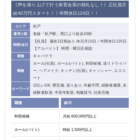
《声を張り上げて行う体育会系の朝礼なし！》正社員月
給40万円スタート！！年間休日120日！！
松戸
エリア
各線「松戸駅」西口より徒歩30秒
最寄り駅
【社員】 週休2日制あり 休日月10日／年間休日120日
時間/休日
【アルバイト】 時間・曜日応相談
キャバクラ
業種
ホール(社員), ホール(バイト), 幹部候補, 送りドライバ
ー, ヘアメイク, キッチン(社員), キャッシャー, エスコ
職種
ート
日払いOK, 寮完備, 送りあり, 年齢不問, 経験者優遇, 未
キーワード
経験者歓迎, 中高年歓迎, 制服貸与, 社保完備
職種
給与
幹部候補
月給 600,000円以上
ホール(バイト)
時給 1,500円以上