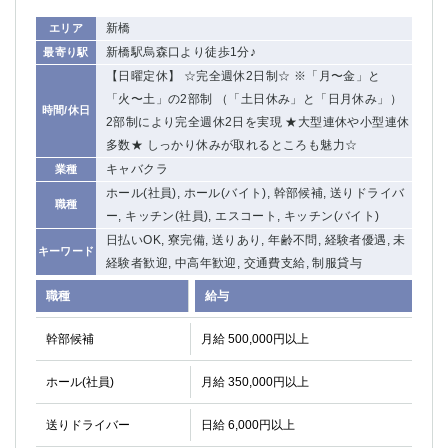
新橋
エリア
新橋駅烏森口より徒歩1分♪
最寄り駅
【日曜定休】 ☆完全週休2日制☆ ※「月〜金」と
「火〜土」の2部制 （「土日休み」と「日月休み」）
時間/休日
2部制により完全週休2日を実現 ★大型連休や小型連休
多数★ しっかり休みが取れるところも魅力☆
キャバクラ
業種
ホール(社員), ホール(バイト), 幹部候補, 送りドライバ
職種
ー, キッチン(社員), エスコート, キッチン(バイト)
日払いOK, 寮完備, 送りあり, 年齢不問, 経験者優遇, 未
キーワード
経験者歓迎, 中高年歓迎, 交通費支給, 制服貸与
職種
給与
幹部候補
月給 500,000円以上
ホール(社員)
月給 350,000円以上
送りドライバー
日給 6,000円以上