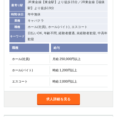
JR東金線【東金駅】より徒歩15分／JR東金線【福俵
関内・馬車道・日ノ出町
武蔵新城
最寄り駅
駅】より徒歩19分
元住吉
茅ヶ崎
年中無休
時間/休日
戸塚
たまプラーザ
キャバクラ
業種
大船
相模原
ホール(社員), ホール(バイト), エスコート
職種
厚木
横須賀
日払いOK, 年齢不問, 経験者優遇, 未経験者歓迎, 中高年
キーワード
桜木町
歓迎
職種
給与
埼玉県
ホール(社員)
月給 250,000円以上
大宮
南越谷
志木
川越
ホール(バイト)
時給 1,200円以上
草加
南浦和
所沢
熊谷
エスコート
時給 2,000円以上
獨協大学前＜草加松原＞
北浦和（西口）
春日部
川口
蕨
求人詳細を見る
千葉県