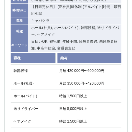
【日曜定休日】 [正社員]週休制 [アルバイト]時間・曜日
時間/休日
応相談
キャバクラ
業種
ホール(社員), ホール(バイト), 幹部候補, 送りドライバ
職種
ー, ヘアメイク
日払いOK, 寮完備, 年齢不問, 経験者優遇, 未経験者歓
キーワード
迎, 中高年歓迎, 交通費支給
職種
給与
幹部候補
月給 420,000円〜600,000円
ホール(社員)
月給 350,000円〜420,000円
ホール(バイト)
時給 1,500円以上
送りドライバー
日給 5,000円以上
ヘアメイク
時給 2,500円以上