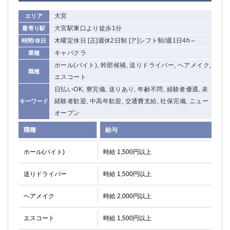
大宮
エリア
大宮駅東口より徒歩1分
最寄り駅
木曜定休日 [正]週休2日制 [ア]シフト制/週1日4h～
時間/休日
キャバクラ
業種
ホール(バイト), 幹部候補, 送りドライバー, ヘアメイク,
職種
エスコート
日払いOK, 寮完備, 送りあり, 年齢不問, 経験者優遇, 未
経験者歓迎, 中高年歓迎, 交通費支給, 社保完備, ニュー
キーワード
オープン
職種
給与
ホール(バイト)
時給 1,500円以上
送りドライバー
時給 1,500円以上
ヘアメイク
時給 2,000円以上
エスコート
時給 1,500円以上