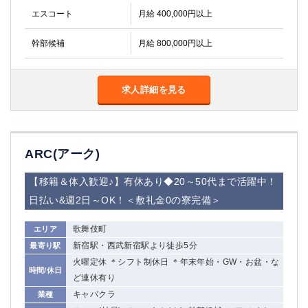
エスコート
月給 400,000円以上
幹部候補
月給 800,000円以上
求人詳細を見る
ARC(アーク)
【移籍＆体入歓迎♪】有休あり◆20～50代まで活躍中！
日払い&週2日～OK！＜敷礼金0の寮完備＞
歌舞伎町
エリア
新宿駅・西武新宿駅より徒歩5分
最寄り駅
火曜定休 ＊シフト制休日 ＊年末年始・GW・お盆・な
時間/休日
ど連休有り
キャバクラ
業種