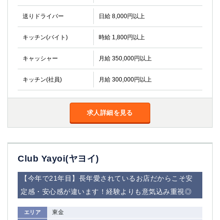
金町
大井町
大泉学園
下赤塚
送りドライバー
日給 8,000円以上
竹ノ塚
三鷹
キッチン(バイト)
時給 1,800円以上
亀戸
水道橋
荻窪
浅草
キャッシャー
月給 350,000円以上
新小岩
幡ヶ谷
祖師ヶ谷大蔵
小岩
キッチン(社員)
月給 300,000円以上
湯島
久米川
市川
西麻布
求人詳細を見る
五井
神奈川県
関内
横浜
Club Yayoi(ヤヨイ)
川崎
溝の口
【今年で21年目】長年愛されているお店だからこそ安
本厚木
新横浜
定感・安心感が違います！経験よりも意気込み重視◎
藤沢
平塚
武蔵小杉
橋本
東金
エリア
小田原
横浜・桜木町