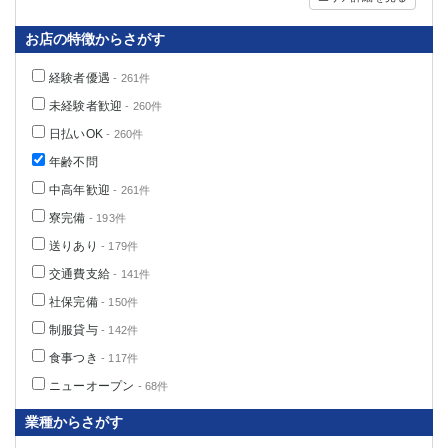
お店の特徴からさがす
経験者優遇
- 261件
未経験者歓迎
- 260件
日払いOK
- 260件
年齢不問
中高年歓迎
- 261件
寮完備
- 193件
送りあり
- 179件
交通費支給
- 141件
社保完備
- 150件
制服貸与
- 142件
食事つき
- 117件
ニューオープン
- 68件
業種からさがす