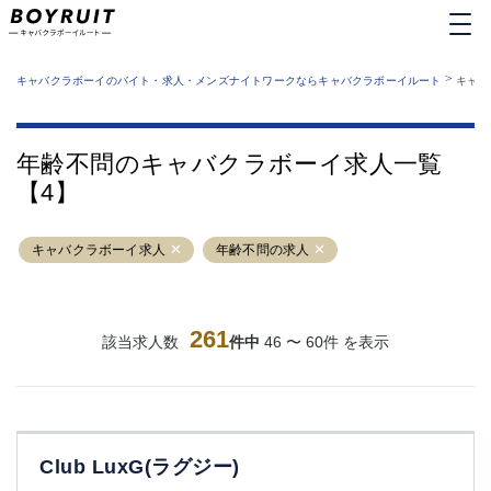
MENU
エリアから探す
関西版
>
業種から探す
キャバクラボーイのバイト・求人・メンズナイトワークならキャバクラボーイルート
キャバ
職種から探す
東京都
特徴から探す
運営者情報
銀座
上野
キャバクラボーイルートとは？
年齢不問のキャバクラボーイ求人一覧
サイトマップ
六本木
池袋
【4】
新橋
歌舞伎町
吉祥寺
練馬
キャバクラボーイ求人
渋谷
年齢不問の求人
大和
錦糸町
秋葉原
八王子
恵比寿
神田
立川
261
該当求人数
件中
46 〜 60件 を表示
千葉中央
門前仲町
町田
五反田
横須賀中央
調布
蒲田
北千住
Club LuxG(ラグジー)
①六本木 ②西麻布
大山