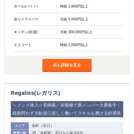
船橋
津田沼
ホール(バイト)
時給 1,800円以上
成田
千葉
西船橋
佐倉
送りドライバー
日給 5,000円以上
柏（西口）
木更津
キッチン(社員)
月給 300,000円以上
柏（東口）
下総中山
茂原
松戸
エスコート
時給 2,000円以上
八千代台
本八幡
東金
浦安
求人詳細を見る
栃木県
宇都宮
小山
東武宇都宮（宇都宮西口）
Regaliss(レガリス)
茨城県
＼メンズ体入☆初掲載／多職種で新メンバー大募集中！
経験問わず大歓迎◎楽しく働いてスキルも磨ける好環境
土浦
ひたち野うしく
金町（北口）
エリア
群馬県
JR「金町駅」北口から徒歩3分
最寄り駅