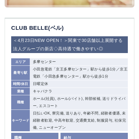
CLUB BELLE(ベル)
＜4月23日NEW OPEN！＞関東で30店舗以上展開する
法人グループの新店◇高待遇で働きやすい◎
多摩センター
エリア
小田急電鉄「京王多摩センター」駅から徒歩1分／京王
最寄り駅
電鉄「小田急多摩センター」駅から徒歩1分
日曜定休
時間/休日
キャバクラ
業種
ホール(社員), ホール(バイト), 幹部候補, 送りドライバ
職種
ー, エスコート
日払いOK, 寮完備, 送りあり, 年齢不問, 経験者優遇, 未
経験者歓迎, 中高年歓迎, 交通費支給, 制服貸与, 社保完
キーワード
備, ニューオープン
職種
給与