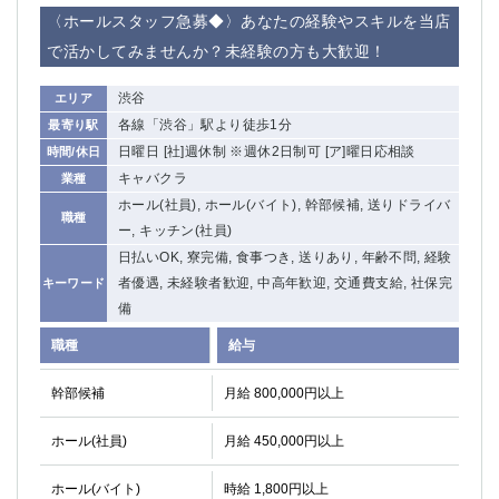
〈ホールスタッフ急募◆〉あなたの経験やスキルを当店
で活かしてみませんか？未経験の方も大歓迎！
渋谷
エリア
各線「渋谷」駅より徒歩1分
最寄り駅
日曜日 [社]週休制 ※週休2日制可 [ア]曜日応相談
時間/休日
キャバクラ
業種
ホール(社員), ホール(バイト), 幹部候補, 送りドライバ
職種
ー, キッチン(社員)
日払いOK, 寮完備, 食事つき, 送りあり, 年齢不問, 経験
者優遇, 未経験者歓迎, 中高年歓迎, 交通費支給, 社保完
キーワード
備
職種
給与
幹部候補
月給 800,000円以上
ホール(社員)
月給 450,000円以上
ホール(バイト)
時給 1,800円以上