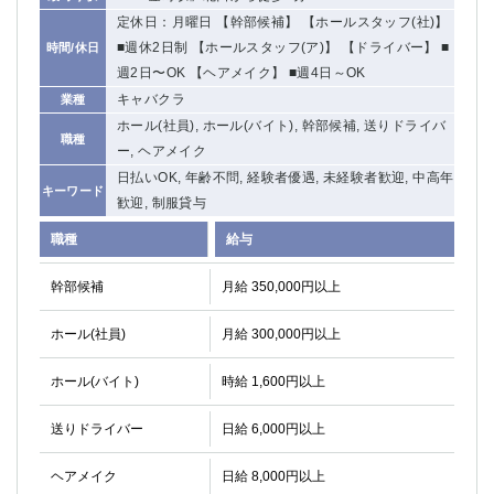
高崎
館林
定休日：月曜日 【幹部候補】 【ホールスタッフ(社)】
■週休2日制 【ホールスタッフ(ア)】 【ドライバー】 ■
時間/休日
週2日〜OK 【ヘアメイク】 ■週4日～OK
0
キャバクラ
選択した内容で設定
業種
該当求人
件
ホール(社員), ホール(バイト), 幹部候補, 送りドライバ
職種
ー, ヘアメイク
日払いOK, 年齢不問, 経験者優遇, 未経験者歓迎, 中高年
キーワード
歓迎, 制服貸与
職種
給与
幹部候補
月給 350,000円以上
ホール(社員)
月給 300,000円以上
ホール(バイト)
時給 1,600円以上
送りドライバー
日給 6,000円以上
ヘアメイク
日給 8,000円以上