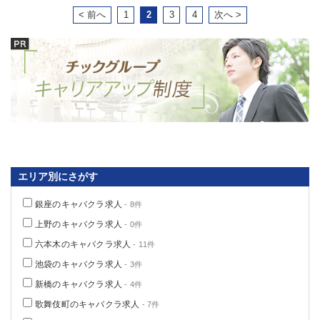
< 前へ
1
2
3
4
次へ >
エリア別にさがす
銀座のキャバクラ求人
- 8件
上野のキャバクラ求人
- 0件
六本木のキャバクラ求人
- 11件
池袋のキャバクラ求人
- 3件
新橋のキャバクラ求人
- 4件
歌舞伎町のキャバクラ求人
- 7件