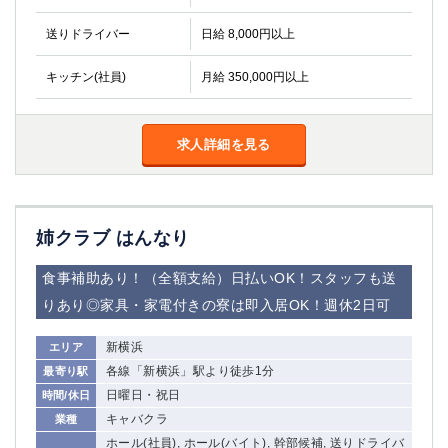
送りドライバー
日給 8,000円以上
キッチン(社員)
月給 350,000円以上
求人詳細を見る
姉クラブ はんなり
食事補助あり！（全額支給）日払いOK！スタッフも送
りあり◎家具・家電付きの寮は即入居OK！週休2日可
新横浜
エリア
各線「新横浜」駅より徒歩1分
最寄り駅
日曜日・祝日
時間/休日
キャバクラ
業種
ホール(社員), ホール(バイト), 幹部候補, 送りドライバ