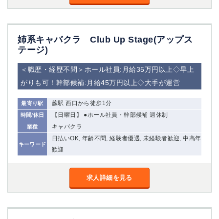
金町
大井町
大泉学園
下赤塚
竹ノ塚
三鷹
姉系キャバクラ Club Up Stage(アップス
亀戸
水道橋
テージ)
荻窪
浅草
新小岩
幡ヶ谷
＜職歴・経歴不問＞ホール社員:月給35万円以上◇早上
祖師ヶ谷大蔵
小岩
がりも可！幹部候補:月給45万円以上◇大手が運営
湯島
久米川
市川
西麻布
蕨駅 西口から徒歩1分
最寄り駅
五井
【日曜日】 ●ホール社員・幹部候補 週休制
時間/休日
キャバクラ
業種
神奈川県
日払いOK, 年齢不問, 経験者優遇, 未経験者歓迎, 中高年
キーワード
歓迎
関内
横浜
川崎
溝の口
求人詳細を見る
本厚木
新横浜
藤沢
平塚
武蔵小杉
橋本
小田原
横浜・桜木町