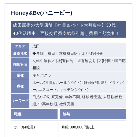
Honey&Be(ハニービー)
成田屈指の大型店舗【社員＆バイト大募集中】30代・
40代活躍中！面接交通費支給◎引越し費用全額負担！
成田
エリア
◆各線「成田・京成成田駅」より徒歩4分
最寄り駅
＼年中無休／ [社]週休制 ※有給あり [ア]時間・曜日応
時間/休日
相談
キャバクラ
業種
ホール(社員), ホール(バイト), 幹部候補, 送りドライバ
職種
ー, エスコート, キッチン(バイト)
日払いOK, 寮完備, 年齢不問, 経験者優遇, 未経験者歓
キーワード
迎, 中高年歓迎, 社保完備
職種
給与
ホール(社員)
月給 300,000円以上