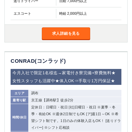
送りドライバー
日給 7,000円以上
エスコート
時給 2,000円以上
求人詳細を見る
CONRAD(コンラッド)
今月入社で限定1名様迄→家電付き寮完備+寮費無料★
女性スタッフも活躍中★体入OK⇒手取り1万円保証★
調布
エリア
京王線【調布駅】徒歩2分
最寄り駅
定休日：日曜日・祝日 [社]日曜日・祝日 ※夏季・冬
季・有給OK ※週休2日制でもOK [ア]週1日～OK ※希
時間/休日
望シフト制です。1日のみの体験入店もOK！ [送りドラ
イバー] ※シフト応相談