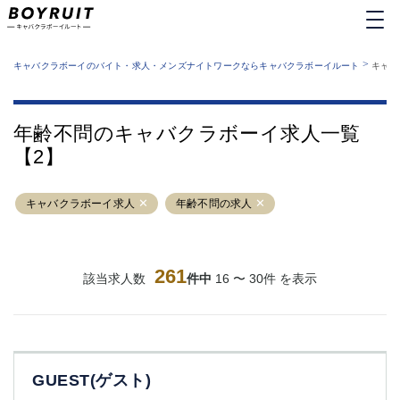
MENU
エリアから探す
関西版
>
業種から探す
キャバクラボーイのバイト・求人・メンズナイトワークならキャバクラボーイルート
キャバ
職種から探す
東京都
特徴から探す
運営者情報
銀座
上野
キャバクラボーイルートとは？
年齢不問のキャバクラボーイ求人一覧
サイトマップ
六本木
池袋
【2】
新橋
歌舞伎町
吉祥寺
練馬
キャバクラボーイ求人
渋谷
年齢不問の求人
大和
錦糸町
秋葉原
八王子
恵比寿
神田
立川
261
該当求人数
件中
16 〜 30件 を表示
千葉中央
門前仲町
町田
五反田
横須賀中央
調布
蒲田
北千住
GUEST(ゲスト)
①六本木 ②西麻布
大山