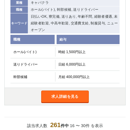
キャバクラ
業種
ホール(バイト), 幹部候補, 送りドライバー
職種
日払いOK, 寮完備, 送りあり, 年齢不問, 経験者優遇, 未
経験者歓迎, 中高年歓迎, 交通費支給, 制服貸与, ニュー
キーワード
オープン
職種
給与
ホール(バイト)
時給 1,500円以上
送りドライバー
日給 6,000円以上
幹部候補
月給 400,000円以上
求人詳細を見る
261
該当求人数
件中
16 〜 30件 を表示