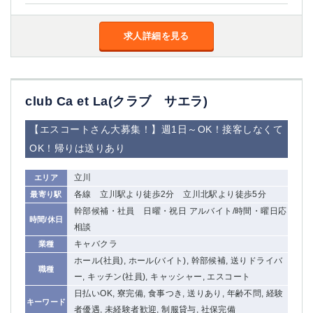
求人詳細を見る
club Ca et La(クラブ サエラ)
【エスコートさん大募集！】週1日～OK！接客しなくて
OK！帰りは送りあり
立川
エリア
各線 立川駅より徒歩2分 立川北駅より徒歩5分
最寄り駅
幹部候補・社員 日曜・祝日 アルバイト/時間・曜日応
時間/休日
相談
キャバクラ
業種
ホール(社員), ホール(バイト), 幹部候補, 送りドライバ
職種
ー, キッチン(社員), キャッシャー, エスコート
日払いOK, 寮完備, 食事つき, 送りあり, 年齢不問, 経験
キーワード
者優遇, 未経験者歓迎, 制服貸与, 社保完備