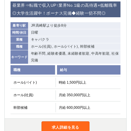
赤坂
高円寺
昼業界⇒転職で収入UP↑業界No.1級の高待遇×低離職率
赤羽
品川
◎大学生活躍中！ボーナス完備◆経験一切不問◎
蒲田東口
多摩センター
立川（南口）
新宿
JR高崎駅より徒歩8分
最寄り駅
浜松町
西葛西
日曜
時間/休日
中野
葛西
キャバクラ
業種
府中
中目黒
ホール(社員), ホール(バイト), 幹部候補
職種
ひばりヶ丘（北口）
学芸大学
年齢不問, 経験者優遇, 未経験者歓迎, 中高年歓迎, 社保
キーワード
吉祥寺（南口／公園口）
小作・羽村・福生エリア
完備
自由が丘
吉祥寺（北口／東口）
職種
給与
四谷
錦糸町南口
下北沢・経堂
金町（北口）
ホール(バイト)
時給 1,500円以上
成増駅徒歩3分の好立地！
①JR埼京線「赤羽駅」から徒歩2分 ②
ホール(社員)
月給 350,000円以上
三軒茶屋（南口）
①歌舞伎町 ②新宿 ③新宿三丁目 ④
①歌舞伎町 ②新宿 ③西部新宿 ③東新宿
①歌舞伎町 ②新宿
幹部候補
月給 600,000円以上
①銀座 ②新橋
錦糸町(南口)
蒲田(西口)
清瀬（南口）
①東武練馬 ②成増・板橋 ③大山 ②池袋
池袋東口
求人詳細を見る