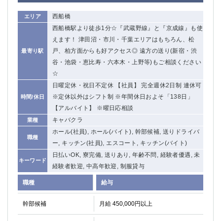
西船橋
エリア
西船橋駅より徒歩1分☆『武蔵野線』と『京成線』も使
えます！ 津田沼・市川・千葉エリアはもちろん、松
戸、柏方面からも好アクセス◎ 遠方の送り(新宿・渋
最寄り駅
谷・池袋・恵比寿・六本木・上野等)もご相談ください
☆
日曜定休・祝日不定休 【社員】 完全週休2日制 連休可
※定休以外はシフト制 ※年間休日およそ「138日」
時間/休日
【アルバイト】 ※曜日応相談
キャバクラ
業種
ホール(社員), ホール(バイト), 幹部候補, 送りドライバ
職種
ー, キッチン(社員), エスコート, キッチン(バイト)
日払いOK, 寮完備, 送りあり, 年齢不問, 経験者優遇, 未
キーワード
経験者歓迎, 中高年歓迎, 制服貸与
職種
給与
幹部候補
月給 450,000円以上