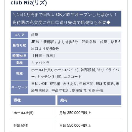
club Riz(リズ)
関内・馬車道・日ノ出町
武蔵新城
元住吉
茅ヶ崎
＼1日1万円まで日払いOK／昨年オープンしたばかり！
戸塚
たまプラーザ
高待遇の充実度に注目◎送り完備で始発待ち不要◆
大船
相模原
厚木
銀座
横須賀
エリア
JR線「新橋駅」より徒歩5分 私鉄各線「銀座」駅B-6
桜木町
最寄り駅
出口より徒歩5分
【日曜・祝日】
時間/休日
埼玉県
キャバクラ
業種
大宮
南越谷
ホール(社員), ホール(バイト), 幹部候補, 送りドライバ
職種
志木
川越
ー, キッチン(社員), エスコート
草加
南浦和
日払いOK, 寮完備, 送りあり, 年齢不問, 経験者優遇, 未
キーワード
所沢
熊谷
経験者歓迎, 中高年歓迎, 制服貸与, 社保完備
獨協大学前＜草加松原＞
北浦和（西口）
職種
給与
春日部
川口
蕨
ホール(社員)
月給 350,000円以上
千葉県
幹部候補
月給 550,000円以上