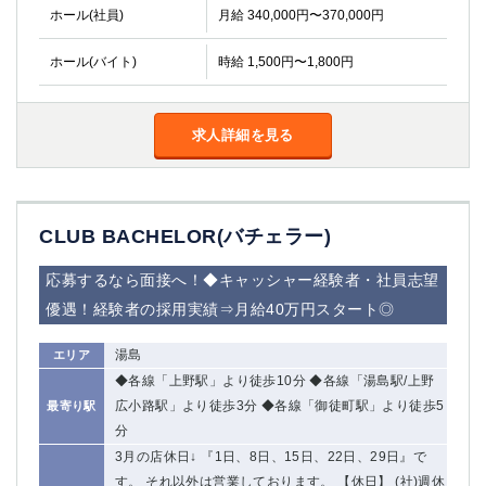
ホール(社員)
月給 340,000円〜370,000円
ホール(バイト)
時給 1,500円〜1,800円
求人詳細を見る
CLUB BACHELOR(バチェラー)
応募するなら面接へ！◆キャッシャー経験者・社員志望
優遇！経験者の採用実績⇒月給40万円スタート◎
湯島
エリア
◆各線「上野駅」より徒歩10分 ◆各線「湯島駅/上野
広小路駅」より徒歩3分 ◆各線「御徒町駅」より徒歩5
最寄り駅
分
3月の店休日↓ 『1日、8日、15日、22日、29日』で
す。 それ以外は営業しております。 【休日】 (社)週休