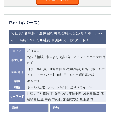
Berth(バース)
＼社員1名急募／連休習得可能◎給与交渉可！ホールバ
イト:時給1700円◆社員:月給40万円スタート！
柏（東口）
エリア
各線「柏駅」東口より徒歩1分 ※ドン・キホーテの目
最寄り駅
の前
【ホール社員】 ■週休制 ※連休取得も可能 【ホールバ
時間/休日
イト・ドライバー】 ■週1日～OK ※曜日応相談
キャバクラ
業種
ホール(社員), ホール(バイト), 送りドライバー
職種
日払いOK, 寮完備, 食事つき, 年齢不問, 経験者優遇, 未
キーワード
経験者歓迎, 中高年歓迎, 交通費支給, 制服貸与
職種
給与