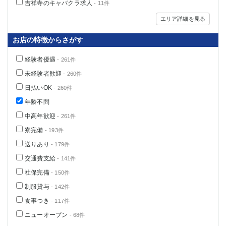
吉祥寺のキャバクラ求人
- 11件
エリア詳細を見る
お店の特徴からさがす
経験者優遇
- 261件
未経験者歓迎
- 260件
日払いOK
- 260件
年齢不問
中高年歓迎
- 261件
寮完備
- 193件
送りあり
- 179件
交通費支給
- 141件
社保完備
- 150件
制服貸与
- 142件
食事つき
- 117件
ニューオープン
- 68件