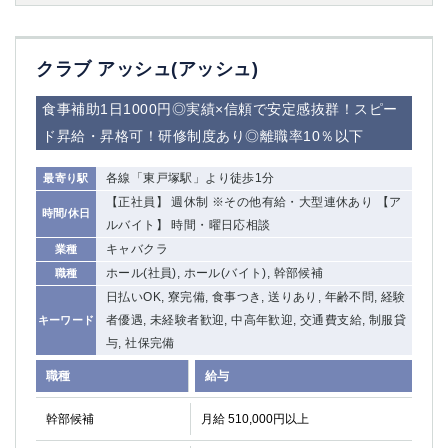
クラブ アッシュ(アッシュ)
食事補助1日1000円◎実績×信頼で安定感抜群！スピー
ド昇給・昇格可！研修制度あり◎離職率10％以下
各線「東戸塚駅」より徒歩1分
最寄り駅
【正社員】 週休制 ※その他有給・大型連休あり 【ア
時間/休日
ルバイト】 時間・曜日応相談
キャバクラ
業種
ホール(社員), ホール(バイト), 幹部候補
職種
日払いOK, 寮完備, 食事つき, 送りあり, 年齢不問, 経験
者優遇, 未経験者歓迎, 中高年歓迎, 交通費支給, 制服貸
キーワード
与, 社保完備
職種
給与
幹部候補
月給 510,000円以上