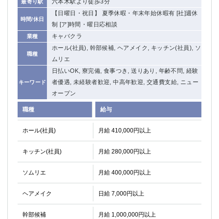
六本木駅より徒歩3分
最寄り駅
【日曜日・祝日】 夏季休暇・年末年始休暇有 [社]週休
時間/休日
制 [ア]時間・曜日応相談
キャバクラ
業種
ホール(社員), 幹部候補, ヘアメイク, キッチン(社員), ソ
職種
ムリエ
日払いOK, 寮完備, 食事つき, 送りあり, 年齢不問, 経験
者優遇, 未経験者歓迎, 中高年歓迎, 交通費支給, ニュー
キーワード
オープン
職種
給与
ホール(社員)
月給 410,000円以上
キッチン(社員)
月給 280,000円以上
ソムリエ
月給 400,000円以上
ヘアメイク
日給 7,000円以上
幹部候補
月給 1,000,000円以上