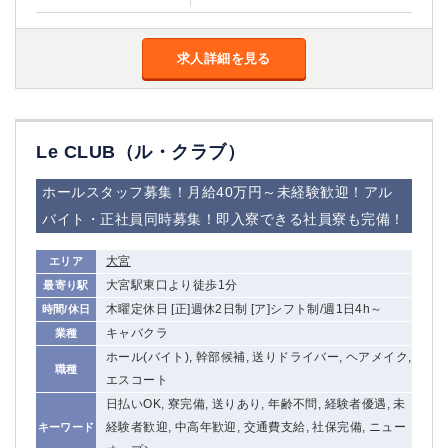
求人詳細を見る
Le CLUB（ル・クラブ）
ホールスタッフ募集！月給40万円～未経験歓迎！アル
バイト・正社員同時募集！即入寮できる社員寮も完備！
大宮
エリア
大宮駅東口より徒歩1分
最寄り駅
木曜定休日 [正]週休2日制 [ア]シフト制/週1日4h～
時間/休日
キャバクラ
業種
ホール(バイト), 幹部候補, 送りドライバー, ヘアメイク,
職種
エスコート
日払いOK, 寮完備, 送りあり, 年齢不問, 経験者優遇, 未
経験者歓迎, 中高年歓迎, 交通費支給, 社保完備, ニュー
キーワード