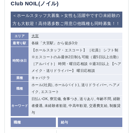
赤坂
高円寺
Club NOIL(ノイル)
赤羽
品川
＜ホールスタッフ大募集＞女性も活躍中です◎未経験の
蒲田東口
多摩センター
方も大歓迎！高待遇多数ご用意◎他職種も同時募集！！
立川（南口）
新宿
浜松町
西葛西
大宮
エリア
中野
葛西
各線「大宮駅」から徒歩3分
最寄り駅
府中
中目黒
【ホールスタッフ・エスコート】 ［社員］ シフト制
ひばりヶ丘（北口）
学芸大学
※エスコートのみ週休2日制も可能（週5日以上出勤）
時間/休日
吉祥寺（南口／公園口）
小作・羽村・福生エリア
［アルバイト］ 時間・曜日応相談 ※週3日以上 【ヘア
自由が丘
吉祥寺（北口／東口）
メイク・送りドライバー】 曜日応相談
四谷
錦糸町南口
キャバクラ
業種
下北沢・経堂
金町（北口）
ホール(社員), ホール(バイト), 送りドライバー, ヘアメ
職種
成増駅徒歩3分の好立地！
①JR埼京線「赤羽駅」から徒歩2分 ②
イク, エスコート
三軒茶屋（南口）
①歌舞伎町 ②新宿 ③新宿三丁目 ④
日払いOK, 寮完備, 食事つき, 送りあり, 年齢不問, 経験
①歌舞伎町 ②新宿 ③西部新宿 ③東新宿
①歌舞伎町 ②新宿
者優遇, 未経験者歓迎, 中高年歓迎, 交通費支給, 制服貸
キーワード
与
①銀座 ②新橋
錦糸町(南口)
蒲田(西口)
清瀬（南口）
職種
給与
①東武練馬 ②成増・板橋 ③大山 ②池袋
池袋東口