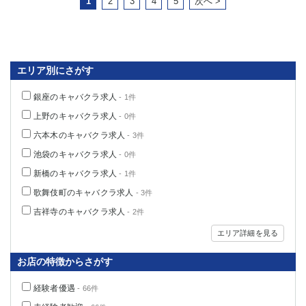
1
2
3
4
5
次へ >
エリア別にさがす
銀座のキャバクラ求人
- 1件
上野のキャバクラ求人
- 0件
六本木のキャバクラ求人
- 3件
池袋のキャバクラ求人
- 0件
新橋のキャバクラ求人
- 1件
歌舞伎町のキャバクラ求人
- 3件
吉祥寺のキャバクラ求人
- 2件
エリア詳細を見る
お店の特徴からさがす
経験者優遇
- 66件