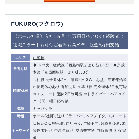
FUKURO(フクロウ)
《ホール社員》入社1ヵ月⇒1万円日払いOK！経験者⇒
役職スタートも可◇定着率も高水準！祝金5万円支給
西船橋
エリア
◆JR中央・総武線「西船橋駅」より徒歩2分 ◆京成
最寄り駅
本線「京成西船駅」より徒歩3分
⇒社員 完全週休2日・隔週2日 GW、お盆、年末年始等
の長期休みあり 有給あり ⇒準社員 完全週休2日制可能
時間/休日
⇒エスコート 週休2日制可能 ⇒ドライバー・ヘアメイ
ク 時間・曜日応相談
キャバクラ
業種
ホール(社員), 送りドライバー, ヘアメイク, エスコート
職種
日払いOK, 寮完備, 送りあり, 年齢不問, 経験者優遇, 未
経験者歓迎, 中高年歓迎, 交通費支給, 制服貸与, 社保完
キーワード
備