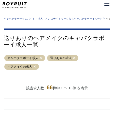
MENU
エリアから探す
関西版
>
業種から探す
キャバクラボーイのバイト・求人・メンズナイトワークならキャバクラボーイルート
キャバ
職種から探す
東京都
特徴から探す
運営者情報
銀座
上野
キャバクラボーイルートとは？
送りありのヘアメイクのキャバクラボ
サイトマップ
六本木
池袋
ーイ求人一覧
新橋
歌舞伎町
吉祥寺
練馬
キャバクラボーイ求人
渋谷
送りありの求人
大和
錦糸町
秋葉原
ヘアメイクの求人
八王子
恵比寿
神田
立川
千葉中央
門前仲町
66
該当求人数
件中
1 〜 15件 を表示
町田
五反田
横須賀中央
調布
蒲田
北千住
①六本木 ②西麻布
大山