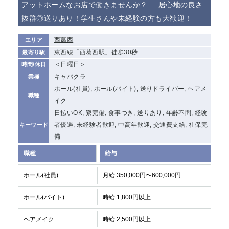
アットホームなお店で働きませんか？──居心地の良さ
抜群◎送りあり！学生さんや未経験の方も大歓迎！
西葛西
エリア
東西線「西葛西駅」徒歩30秒
最寄り駅
＜日曜日＞
時間/休日
キャバクラ
業種
ホール(社員), ホール(バイト), 送りドライバー, ヘアメ
職種
イク
日払いOK, 寮完備, 食事つき, 送りあり, 年齢不問, 経験
者優遇, 未経験者歓迎, 中高年歓迎, 交通費支給, 社保完
キーワード
備
職種
給与
ホール(社員)
月給 350,000円〜600,000円
ホール(バイト)
時給 1,800円以上
ヘアメイク
時給 2,500円以上