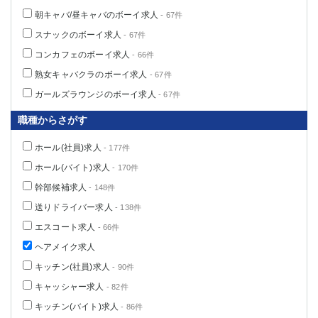
朝キャバ/昼キャバのボーイ求人
- 67件
スナックのボーイ求人
- 67件
コンカフェのボーイ求人
- 66件
熟女キャバクラのボーイ求人
- 67件
ガールズラウンジのボーイ求人
- 67件
職種からさがす
ホール(社員)求人
- 177件
ホール(バイト)求人
- 170件
幹部候補求人
- 148件
送りドライバー求人
- 138件
エスコート求人
- 66件
ヘアメイク求人
キッチン(社員)求人
- 90件
キャッシャー求人
- 82件
キッチン(バイト)求人
- 86件