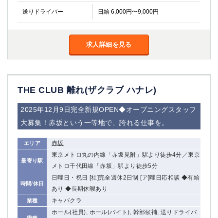
送りドライバー
日給 6,000円〜9,000円
求人詳細を見る
THE CLUB 離れ(ザクラブ ハナレ)
2025年12月9日完全新規OPEN◆オープニングスタッフ
大募集！赤坂という一等地で、誇れる仕事を。
赤坂
エリア
東京メトロ丸の内線「赤坂見附」駅より徒歩4分／東京
最寄り駅
メトロ千代田線「赤坂」駅より徒歩5分
日曜日・祝日 [社]完全週休2日制 [ア]曜日応相談 ◆有給
時間/休日
あり ◆長期休暇あり
キャバクラ
業種
ホール(社員), ホール(バイト), 幹部候補, 送りドライバ
職種