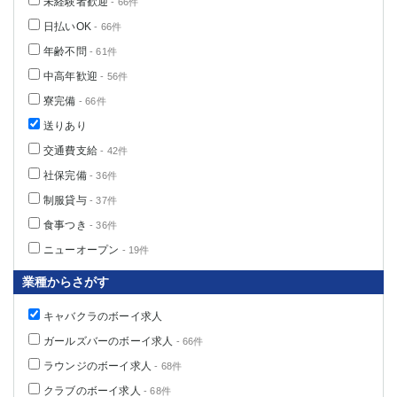
未経験者歓迎
- 66件
日払いOK
- 66件
年齢不問
- 61件
中高年歓迎
- 56件
寮完備
- 66件
送りあり
交通費支給
- 42件
社保完備
- 36件
制服貸与
- 37件
食事つき
- 36件
ニューオープン
- 19件
業種からさがす
キャバクラのボーイ求人
ガールズバーのボーイ求人
- 66件
ラウンジのボーイ求人
- 68件
クラブのボーイ求人
- 68件