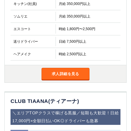
キッチン(社員)
船橋
月給 350,000円以上
津田沼
成田
千葉
ソムリエ
月給 350,000円以上
西船橋
佐倉
柏（西口）
木更津
エスコート
時給 1,800円〜2,500円
柏（東口）
下総中山
茂原
松戸
送りドライバー
日給 7,500円以上
八千代台
本八幡
ヘアメイク
時給 2,500円以上
東金
浦安
栃木県
求人詳細を見る
宇都宮
小山
東武宇都宮（宇都宮西口）
CLUB TIAANA(ティアーナ)
茨城県
土浦
ひたち野うしく
＼エリアTOPクラスで稼げる黒服／短期も大歓迎！日給
17,000円×全額日払いOK◎ドライバーも急募
群馬県