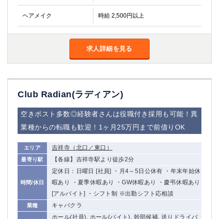
ヘアメイク
時給 2,500円以上
求人詳細を見る
Club Radian(ラディアン)
空きポスト多数◎経験者さんは役職付き採用も可能！異
業種からの転職も歓迎！1ヶ月25万円まで前借りOK
吉祥寺（北口／東口）
エリア
【各線】吉祥寺駅より徒歩2分
最寄り駅
定休日：日曜日 [社員] ・月4～5日公休有 ・年末年始休
暇あり ・夏季休暇あり ・GW休暇あり ・慶弔休暇あり
時間/休日
[アルバイト] ・シフト制 ※出勤シフト応相談
キャバクラ
業種
ホール(社員), ホール(バイト), 幹部候補, 送りドライバ