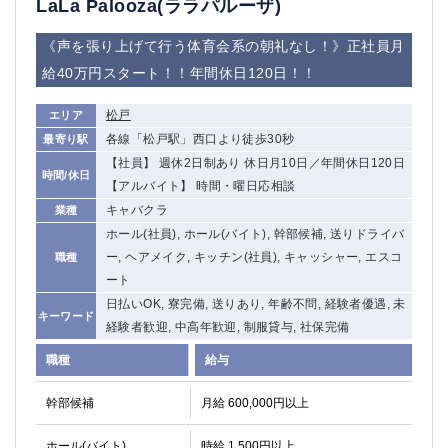
LaLa Palooza(ララパルーザ)
《声を張り上げて行う体育会系の朝礼なし！》正社員月
給40万円スタート！！年間休日120日！！
松戸
エリア
各線「松戸駅」西口より徒歩30秒
最寄り駅
【社員】 週休2日制あり 休日月10日／年間休日120日
時間/休日
【アルバイト】 時間・曜日応相談
キャバクラ
業種
ホール(社員), ホール(バイト), 幹部候補, 送りドライバ
ー, ヘアメイク, キッチン(社員), キャッシャー, エスコ
職種
ート
日払いOK, 寮完備, 送りあり, 年齢不問, 経験者優遇, 未
キーワード
経験者歓迎, 中高年歓迎, 制服貸与, 社保完備
職種
給与
幹部候補
月給 600,000円以上
ホール(バイト)
時給 1,500円以上