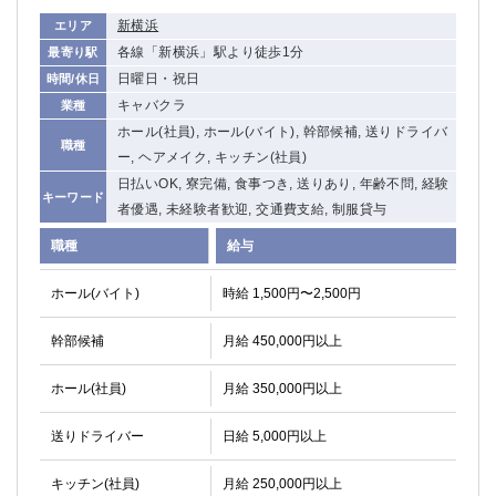
新横浜
エリア
各線「新横浜」駅より徒歩1分
最寄り駅
日曜日・祝日
時間/休日
キャバクラ
業種
ホール(社員), ホール(バイト), 幹部候補, 送りドライバ
職種
ー, ヘアメイク, キッチン(社員)
日払いOK, 寮完備, 食事つき, 送りあり, 年齢不問, 経験
キーワード
者優遇, 未経験者歓迎, 交通費支給, 制服貸与
職種
給与
ホール(バイト)
時給 1,500円〜2,500円
幹部候補
月給 450,000円以上
ホール(社員)
月給 350,000円以上
送りドライバー
日給 5,000円以上
キッチン(社員)
月給 250,000円以上