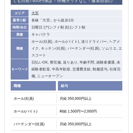
ても日給7500円保証！待機カットなし！服装自由◎
関内・馬車道・日ノ出町
武蔵新城
元住吉
茅ヶ崎
大宮
エリア
戸塚
各線「大宮」から徒歩1分
たまプラーザ
最寄り駅
日曜日 [ア]シフト制 [社]シフト制
時間/休日
大船
相模原
キャバクラ
業種
厚木
横須賀
ホール(社員), ホール(バイト), 送りドライバー, ヘアメ
桜木町
イク, キッチン(社員), バーテンダー(社員), ソムリエ, エ
職種
スコート
埼玉県
日払いOK, 寮完備, 送りあり, 年齢不問, 経験者優遇, 未
大宮
南越谷
経験者歓迎, 中高年歓迎, 交通費支給, 制服貸与, 社保完
キーワード
志木
川越
備, ニューオープン
草加
南浦和
職種
給与
所沢
熊谷
獨協大学前＜草加松原＞
北浦和（西口）
ホール(社員)
月給 350,000円以上
春日部
川口
ホール(バイト)
時給 1,500円〜2,000円
蕨
バーテンダー(社員)
月給 350,000円以上
千葉県