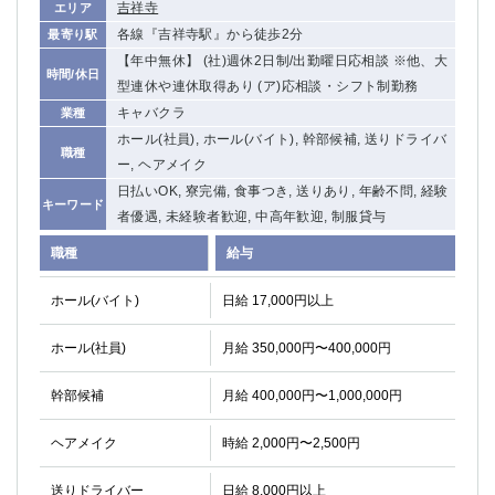
吉祥寺
エリア
高崎
館林
各線『吉祥寺駅』から徒歩2分
最寄り駅
【年中無休】 (社)週休2日制/出勤曜日応相談 ※他、大
時間/休日
型連休や連休取得あり (ア)応相談・シフト制勤務
0
選択した内容で設定
該当求人
件
キャバクラ
業種
ホール(社員), ホール(バイト), 幹部候補, 送りドライバ
職種
ー, ヘアメイク
日払いOK, 寮完備, 食事つき, 送りあり, 年齢不問, 経験
キーワード
者優遇, 未経験者歓迎, 中高年歓迎, 制服貸与
職種
給与
ホール(バイト)
日給 17,000円以上
ホール(社員)
月給 350,000円〜400,000円
幹部候補
月給 400,000円〜1,000,000円
ヘアメイク
時給 2,000円〜2,500円
送りドライバー
日給 8,000円以上