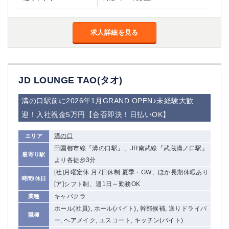
求人詳細を見る
JD LOUNGE TAO(タオ)
溝の口駅前に2026年1月GRAND OPEN♪未経験大歓
迎！入社祝金5万円【合否即決！日払いOK】
溝の口
エリア
田園都市線『溝の口駅』、JR南武線『武蔵溝ノ口駅』
最寄り駅
より各徒歩3分
[社]月曜定休 月7日休制 夏季・GW、ほか長期休暇あり
時間/休日
[ア]シフト制、週1日～勤務OK
キャバクラ
業種
ホール(社員), ホール(バイト), 幹部候補, 送りドライバ
職種
ー, ヘアメイク, エスコート, キッチン(バイト)