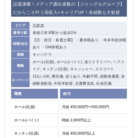
話題沸騰！メディア露出多数の【ジャングルグループ】
だからこそ叶う高収入×キャリアUP！未経験も大歓迎
六本木
エリア
各線六本木駅から徒歩2分
最寄り駅
【日・祝日・各週土曜】 ・夏休暇あり ・年末年始休暇
時間/休日
あり ・GW休暇あり
キャバクラ
業種
ホール(社員), ホール(バイト), 送りドライバー, ヘアメ
職種
イク, キッチン(社員), キャッシャー, エスコート
日払いOK, 寮完備, 送りあり, 年齢不問, 経験者優遇, 未
キーワード
経験者歓迎, 中高年歓迎, 交通費支給, 社保完備
職種
給与
ホール(社員)
月給 450,000円〜500,000円
ホール(バイト)
時給 2,000円以上
キッチン(社員)
月給 400,000円以上