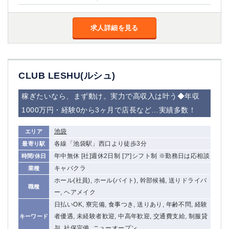
求人詳細を見る
CLUB LESHU(ルシュ)
稼ぎたいなら、まず動け。実力で高収入は叶う◆年収
1000万円・経験0から3ヶ月で店長など…実績多数！
池袋
エリア
各線「池袋駅」西口より徒歩3分
最寄り駅
年中無休 [社]週休2日制 [ア]シフト制 ※勤務日は応相談
時間/休日
キャバクラ
業種
ホール(社員), ホール(バイト), 幹部候補, 送りドライバ
職種
ー, ヘアメイク
日払いOK, 寮完備, 食事つき, 送りあり, 年齢不問, 経験
者優遇, 未経験者歓迎, 中高年歓迎, 交通費支給, 制服貸
キーワード
与, 社保完備, ニューオープン