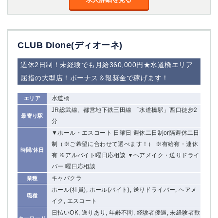
CLUB Dione(ディオーネ)
週休2日制！未経験でも月給360,000円★水道橋エリア
屈指の大型店！ボーナス＆報奨金で稼げます！
水道橋
エリア
JR総武線、都営地下鉄三田線 「水道橋駅」西口徒歩2
最寄り駅
分
▼ホール・エスコート 日曜日 週休二日制or隔週休二日
制（※ご希望に合わせて選べます！） ※有給有・連休
時間/休日
有 ※アルバイト曜日応相談 ▼ヘアメイク・送りドライ
バー 曜日応相談
キャバクラ
業種
ホール(社員), ホール(バイト), 送りドライバー, ヘアメ
職種
イク, エスコート
日払いOK, 送りあり, 年齢不問, 経験者優遇, 未経験者歓