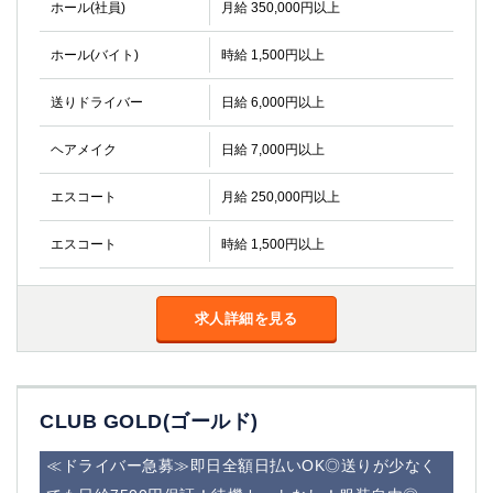
ホール(社員)
金町
月給 350,000円以上
大井町
大泉学園
下赤塚
ホール(バイト)
時給 1,500円以上
竹ノ塚
三鷹
亀戸
水道橋
送りドライバー
日給 6,000円以上
荻窪
浅草
新小岩
幡ヶ谷
ヘアメイク
日給 7,000円以上
祖師ヶ谷大蔵
小岩
エスコート
月給 250,000円以上
湯島
久米川
市川
西麻布
エスコート
時給 1,500円以上
五井
神奈川県
求人詳細を見る
関内
横浜
川崎
溝の口
本厚木
新横浜
CLUB GOLD(ゴールド)
藤沢
平塚
武蔵小杉
橋本
≪ドライバー急募≫即日全額日払いOK◎送りが少なく
小田原
横浜・桜木町