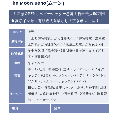
赤坂
高円寺
The Moon ueno(ムーン)
赤羽
品川
1月新規OPEN◇ベビーシッター急募！祝金最大50万円
蒲田東口
多摩センター
◆高額インセン有◎違法営業なし！空きポストあり
立川（南口）
新宿
浜松町
西葛西
上野
エリア
中野
葛西
『上野御徒町駅』から徒歩3分◇『御徒町駅・湯島駅・
府中
中目黒
最寄り駅
上野駅』から徒歩5分◇『京成上野駅』から徒歩2分
ひばりヶ丘（北口）
学芸大学
年中無休 (社)完全週休2日制※休日を選べます (ア)時
時間/休日
吉祥寺（南口／公園口）
小作・羽村・福生エリア
間・曜日応相談
自由が丘
吉祥寺（北口／東口）
キャバクラ
業種
四谷
錦糸町南口
ホール(社員), 幹部候補, 送りドライバー, ヘアメイク,
下北沢・経堂
金町（北口）
キッチン(社員), キャッシャー, バーテンダー(バイト),
職種
成増駅徒歩3分の好立地！
①JR埼京線「赤羽駅」から徒歩2分 ②
ソムリエ, エスコート, キッチン(バイト)
三軒茶屋（南口）
①歌舞伎町 ②新宿 ③新宿三丁目 ④
日払いOK, 寮完備, 食事つき, 送りあり, 年齢不問, 経験
①歌舞伎町 ②新宿 ③西部新宿 ③東新宿
①歌舞伎町 ②新宿
者優遇, 未経験者歓迎, 中高年歓迎, 交通費支給, 制服貸
キーワード
与, ニューオープン
①銀座 ②新橋
錦糸町(南口)
蒲田(西口)
清瀬（南口）
職種
給与
①東武練馬 ②成増・板橋 ③大山 ②池袋
池袋東口