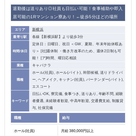
退勤後は送りあり◎社員も日払い可能！食事補助や即入
居可能の1Rマンション寮あり！←徒歩5分ほどの場所
新横浜
エリア
各線【新横浜駅】より徒歩3分
最寄り駅
定休日：日曜日、祝日 ＜GW、夏期、年末年始休暇あ
り＞ [社]週休制 ・働き方改革のため、週休2日制も可
時間/休日
能！ [ア]時間、曜日応相談
キャバクラ
業種
ホール(社員), ホール(バイト), 幹部候補, 送りドライバ
ー, ヘアメイク, キッチン(社員), バーテンダー(バイト),
職種
エスコート
日払いOK, 寮完備, 食事つき, 送りあり, 年齢不問, 経験
者優遇, 未経験者歓迎, 中高年歓迎, 交通費支給, 制服貸
キーワード
与, 社保完備
職種
給与
ホール(社員)
月給 380,000円以上