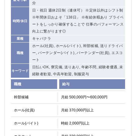
分
日・祝日 週休2日制（連休可） ※定休以外はシフト制
※年間休日およそ「138日」 ※有給休暇あり プライベ
時間/休日
ートをしっかり確保することで 仕事のパフォーマンス
向上に繋がります◎
キャバクラ
業種
ホール(社員), ホール(バイト), 幹部候補, 送りドライバ
ー, バーテンダー(バイト), バーテンダー(社員), エスコ
職種
ート
日払いOK, 寮完備, 送りあり, 年齢不問, 経験者優遇, 未
キーワード
経験者歓迎, 中高年歓迎, 制服貸与
職種
給与
幹部候補
月給 500,000円〜600,000円
ホール(社員)
月給 370,000円以上
ホール(バイト)
時給 2,000円以上