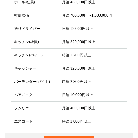
ホール(社員)
金町
月給 430,000円以上
大井町
大泉学園
下赤塚
幹部候補
月給 700,000円〜1,000,000円
竹ノ塚
三鷹
亀戸
水道橋
送りドライバー
日給 12,000円以上
荻窪
浅草
新小岩
幡ヶ谷
キッチン(社員)
月給 320,000円以上
祖師ヶ谷大蔵
小岩
キッチン(バイト)
時給 1,700円以上
湯島
久米川
市川
西麻布
キャッシャー
月給 320,000円以上
五井
バーテンダー(バイト)
時給 2,300円以上
神奈川県
ヘアメイク
日給 10,000円以上
関内
横浜
川崎
溝の口
ソムリエ
月給 400,000円以上
本厚木
新横浜
藤沢
平塚
エスコート
時給 2,000円以上
武蔵小杉
橋本
小田原
横浜・桜木町