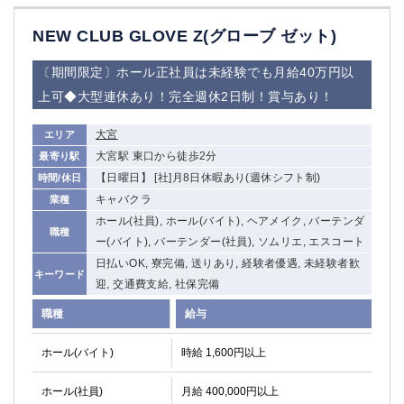
NEW CLUB GLOVE Z(グローブ ゼット)
〔期間限定〕ホール正社員は未経験でも月給40万円以
上可◆大型連休あり！完全週休2日制！賞与あり！
大宮
エリア
大宮駅 東口から徒歩2分
最寄り駅
【日曜日】 [社]月8日休暇あり(週休シフト制)
時間/休日
キャバクラ
業種
ホール(社員), ホール(バイト), ヘアメイク, バーテンダ
職種
ー(バイト), バーテンダー(社員), ソムリエ, エスコート
日払いOK, 寮完備, 送りあり, 経験者優遇, 未経験者歓
キーワード
迎, 交通費支給, 社保完備
職種
給与
ホール(バイト)
時給 1,600円以上
ホール(社員)
月給 400,000円以上