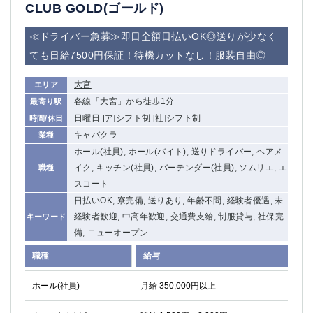
赤坂
高円寺
CLUB GOLD(ゴールド)
赤羽
品川
≪ドライバー急募≫即日全額日払いOK◎送りが少なく
蒲田東口
多摩センター
ても日給7500円保証！待機カットなし！服装自由◎
立川（南口）
新宿
浜松町
西葛西
大宮
エリア
中野
葛西
各線「大宮」から徒歩1分
最寄り駅
府中
中目黒
日曜日 [ア]シフト制 [社]シフト制
時間/休日
ひばりヶ丘（北口）
学芸大学
キャバクラ
業種
吉祥寺（南口／公園口）
小作・羽村・福生エリア
ホール(社員), ホール(バイト), 送りドライバー, ヘアメ
自由が丘
吉祥寺（北口／東口）
イク, キッチン(社員), バーテンダー(社員), ソムリエ, エ
職種
四谷
錦糸町南口
スコート
下北沢・経堂
金町（北口）
日払いOK, 寮完備, 送りあり, 年齢不問, 経験者優遇, 未
成増駅徒歩3分の好立地！
①JR埼京線「赤羽駅」から徒歩2分 ②
経験者歓迎, 中高年歓迎, 交通費支給, 制服貸与, 社保完
キーワード
三軒茶屋（南口）
①歌舞伎町 ②新宿 ③新宿三丁目 ④
備, ニューオープン
①歌舞伎町 ②新宿 ③西部新宿 ③東新宿
①歌舞伎町 ②新宿
職種
給与
①銀座 ②新橋
錦糸町(南口)
蒲田(西口)
清瀬（南口）
ホール(社員)
月給 350,000円以上
①東武練馬 ②成増・板橋 ③大山 ②池袋
池袋東口