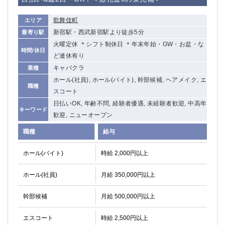
歌舞伎町
エリア
新宿駅・西武新宿駅より徒歩5分
最寄り駅
火曜定休 ＊シフト制休日 ＊年末年始・GW・お盆・な
時間/休日
ど連休有り
キャバクラ
業種
ホール(社員), ホール(バイト), 幹部候補, ヘアメイク, エ
職種
スコート
日払いOK, 年齢不問, 経験者優遇, 未経験者歓迎, 中高年
キーワード
歓迎, ニューオープン
職種
給与
ホール(バイト)
時給 2,000円以上
ホール(社員)
月給 350,000円以上
幹部候補
月給 500,000円以上
エスコート
時給 2,500円以上