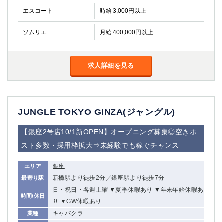
エスコート
時給 3,000円以上
ソムリエ
月給 400,000円以上
求人詳細を見る
JUNGLE TOKYO GINZA(ジャングル)
【銀座2号店10/1新OPEN】オープニング募集◎空きポ
スト多数・採用枠拡大⇒未経験でも稼ぐチャンス
銀座
エリア
新橋駅より徒歩2分／銀座駅より徒歩7分
最寄り駅
日・祝日・各週土曜 ▼夏季休暇あり ▼年末年始休暇あ
時間/休日
り ▼GW休暇あり
キャバクラ
業種