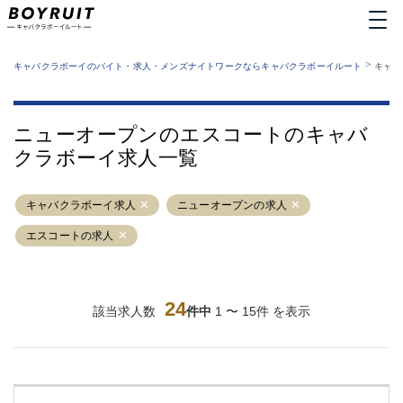
MENU
エリアから探す
関西版
>
業種から探す
キャバクラボーイのバイト・求人・メンズナイトワークならキャバクラボーイルート
キャバ
職種から探す
東京都
特徴から探す
運営者情報
銀座
上野
キャバクラボーイルートとは？
ニューオープンのエスコートのキャバ
サイトマップ
六本木
池袋
クラボーイ求人一覧
新橋
歌舞伎町
吉祥寺
練馬
キャバクラボーイ求人
渋谷
ニューオープンの求人
大和
錦糸町
秋葉原
エスコートの求人
八王子
恵比寿
神田
立川
千葉中央
門前仲町
24
該当求人数
件中
1 〜 15件 を表示
町田
五反田
横須賀中央
調布
蒲田
北千住
①六本木 ②西麻布
大山