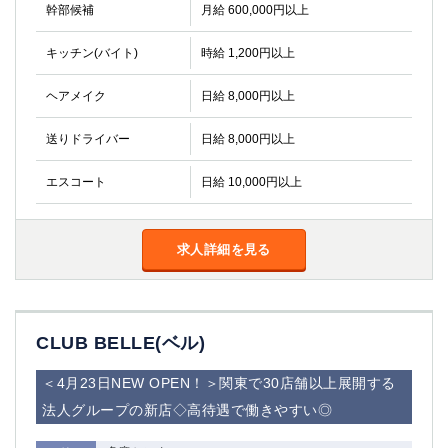
幹部候補
月給 600,000円以上
船橋
津田沼
成田
千葉
キッチン(バイト)
時給 1,200円以上
西船橋
佐倉
柏（西口）
木更津
ヘアメイク
日給 8,000円以上
柏（東口）
下総中山
茂原
松戸
送りドライバー
日給 8,000円以上
八千代台
本八幡
エスコート
日給 10,000円以上
東金
浦安
栃木県
求人詳細を見る
宇都宮
小山
東武宇都宮（宇都宮西口）
CLUB BELLE(ベル)
茨城県
土浦
ひたち野うしく
＜4月23日NEW OPEN！＞関東で30店舗以上展開する
法人グループの新店◇高待遇で働きやすい◎
群馬県