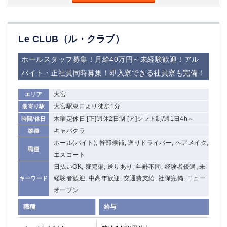
Le CLUB（ル・クラブ）
ホールスタッフ募集！月給40万円～未経験歓迎！アル
バイト・正社員同時募集！即入寮できる社員寮も完備！
大宮
エリア
大宮駅東口より徒歩1分
最寄り駅
木曜定休日 [正]週休2日制 [ア]シフト制/週1日4h～
時間/休日
キャバクラ
業種
ホール(バイト), 幹部候補, 送りドライバー, ヘアメイク,
職種
エスコート
日払いOK, 寮完備, 送りあり, 年齢不問, 経験者優遇, 未
経験者歓迎, 中高年歓迎, 交通費支給, 社保完備, ニュー
キーワード
オープン
職種
給与