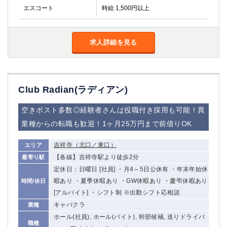
エスコート
時給 1,500円以上
求人詳細を見る
Club Radian(ラディアン)
空きポスト多数◎経験者さんは役職付き採用も可能！異
業種からの転職も歓迎！1ヶ月25万円まで前借りOK
吉祥寺（北口／東口）
エリア
【各線】吉祥寺駅より徒歩2分
最寄り駅
定休日：日曜日 [社員] ・月4～5日公休有 ・年末年始休
暇あり ・夏季休暇あり ・GW休暇あり ・慶弔休暇あり
時間/休日
[アルバイト] ・シフト制 ※出勤シフト応相談
キャバクラ
業種
ホール(社員), ホール(バイト), 幹部候補, 送りドライバ
職種