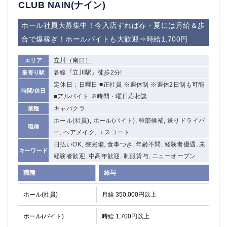
CLUB NAIN(ナイン)
ホール社員大募集中！今入店すれば春・夏には月給＆歩
合で爆稼ぎ！ホールバイトも大歓迎⇒時給1,700円
立川（南口）
エリア
各線『立川駅』徒歩2分!
最寄り駅
定休日：日曜日 ■正社員 ※週休制 ※週休2日制も可能
時間/休日
■アルバイト ※時間・曜日応相談
キャバクラ
業種
ホール(社員), ホール(バイト), 幹部候補, 送りドライバ
職種
ー, ヘアメイク, エスコート
日払いOK, 寮完備, 食事つき, 年齢不問, 経験者優遇, 未
キーワード
経験者歓迎, 中高年歓迎, 制服貸与, ニューオープン
職種
給与
ホール(社員)
月給 350,000円以上
ホール(バイト)
時給 1,700円以上