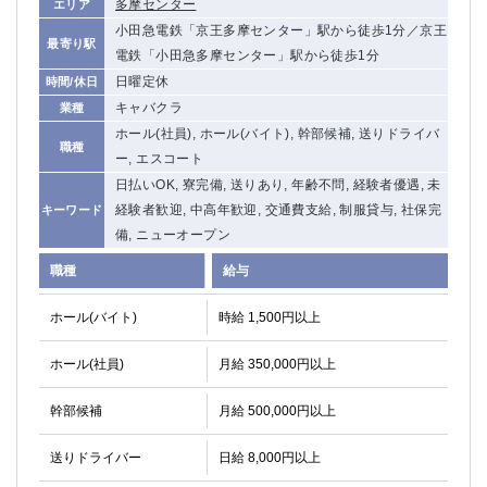
多摩センター
エリア
高崎
館林
小田急電鉄「京王多摩センター」駅から徒歩1分／京王
最寄り駅
電鉄「小田急多摩センター」駅から徒歩1分
日曜定休
時間/休日
0
選択した内容で設定
該当求人
件
キャバクラ
業種
ホール(社員), ホール(バイト), 幹部候補, 送りドライバ
職種
ー, エスコート
日払いOK, 寮完備, 送りあり, 年齢不問, 経験者優遇, 未
経験者歓迎, 中高年歓迎, 交通費支給, 制服貸与, 社保完
キーワード
備, ニューオープン
職種
給与
ホール(バイト)
時給 1,500円以上
ホール(社員)
月給 350,000円以上
幹部候補
月給 500,000円以上
送りドライバー
日給 8,000円以上