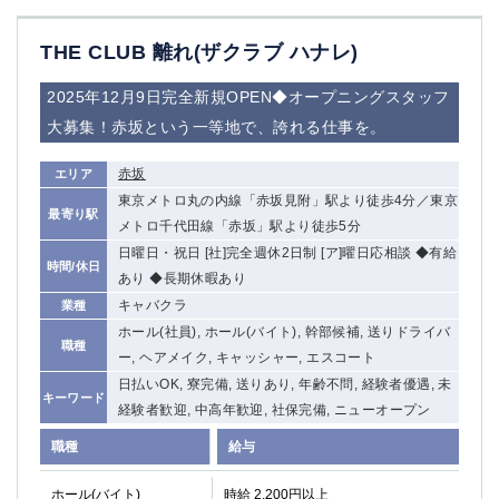
THE CLUB 離れ(ザクラブ ハナレ)
2025年12月9日完全新規OPEN◆オープニングスタッフ
大募集！赤坂という一等地で、誇れる仕事を。
赤坂
エリア
東京メトロ丸の内線「赤坂見附」駅より徒歩4分／東京
最寄り駅
メトロ千代田線「赤坂」駅より徒歩5分
日曜日・祝日 [社]完全週休2日制 [ア]曜日応相談 ◆有給
時間/休日
あり ◆長期休暇あり
キャバクラ
業種
ホール(社員), ホール(バイト), 幹部候補, 送りドライバ
職種
ー, ヘアメイク, キャッシャー, エスコート
日払いOK, 寮完備, 送りあり, 年齢不問, 経験者優遇, 未
キーワード
経験者歓迎, 中高年歓迎, 社保完備, ニューオープン
職種
給与
ホール(バイト)
時給 2,200円以上