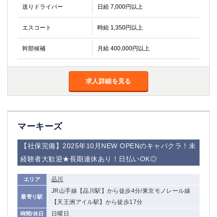
送りドライバー
日給 7,000円以上
エスコート
時給 1,350円以上
幹部候補
月給 400,000円以上
求人詳細を見る
マーキーズ
【社保完備】2025年10月NEW OPENのキャバクラ！未
経験者大歓迎★長期連休あり！日払いOK◎
品川
エリア
JR山手線【品川駅】から徒歩4分/東京モノレール線
最寄り駅
【天王洲アイル駅】から徒歩17分
日曜日
時間/休日