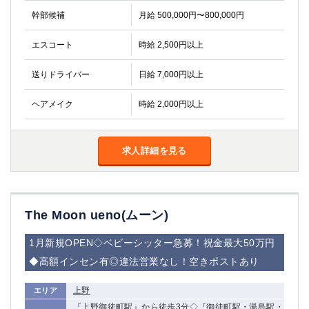
幹部候補
月給 500,000円〜800,000円
エスコート
時給 2,500円以上
送りドライバー
日給 7,000円以上
ヘアメイク
時給 2,000円以上
求人詳細を見る
The Moon ueno(ムーン)
1月新規OPEN◇ベビーシッター急募！祝金最大50万円
◆高額インセン有◎違法営業なし！空きポストあり
上野
エリア
『上野御徒町駅』から徒歩3分◇『御徒町駅・湯島駅・