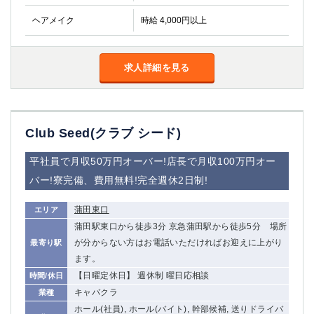
ヘアメイク
時給 4,000円以上
求人詳細を見る
Club Seed(クラブ シード)
平社員で月収50万円オーバー!店長で月収100万円オー
バー!寮完備、費用無料!完全週休2日制!
蒲田東口
エリア
蒲田駅東口から徒歩3分 京急蒲田駅から徒歩5分 場所
が分からない方はお電話いただければお迎えに上がり
最寄り駅
ます。
【日曜定休日】 週休制 曜日応相談
時間/休日
キャバクラ
業種
ホール(社員), ホール(バイト), 幹部候補, 送りドライバ