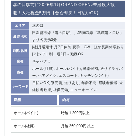
溝の口駅前に2026年1月GRAND OPEN♪未経験大歓
関内・馬車道・日ノ出町
武蔵新城
迎！入社祝金5万円【合否即決！日払いOK】
元住吉
茅ヶ崎
戸塚
たまプラーザ
溝の口
エリア
大船
相模原
田園都市線『溝の口駅』、JR南武線『武蔵溝ノ口駅』
厚木
横須賀
最寄り駅
より各徒歩3分
桜木町
[社]月曜定休 月7日休制 夏季・GW、ほか長期休暇あり
時間/休日
[ア]シフト制、週1日～勤務OK
埼玉県
キャバクラ
業種
ホール(社員), ホール(バイト), 幹部候補, 送りドライバ
大宮
南越谷
職種
ー, ヘアメイク, エスコート, キッチン(バイト)
志木
川越
日払いOK, 寮完備, 送りあり, 年齢不問, 経験者優遇, 未
草加
南浦和
キーワード
経験者歓迎, 社保完備, ニューオープン
所沢
熊谷
獨協大学前＜草加松原＞
北浦和（西口）
職種
給与
春日部
川口
ホール(バイト)
時給 1,200円以上
蕨
ホール(社員)
月給 350,000円以上
千葉県