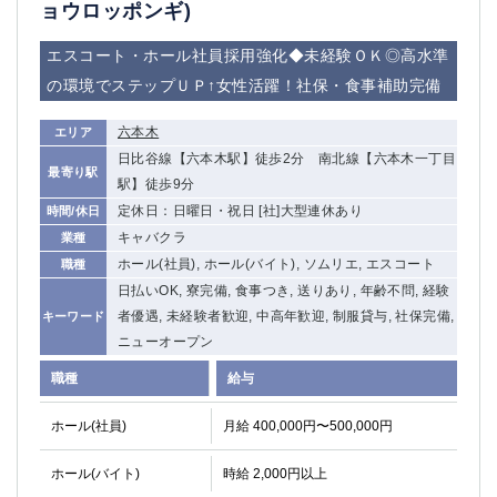
ョウロッポンギ)
エスコート・ホール社員採用強化◆未経験ＯＫ◎高水準
の環境でステップＵＰ↑女性活躍！社保・食事補助完備
六本木
エリア
日比谷線【六本木駅】徒歩2分 南北線【六本木一丁目
最寄り駅
駅】徒歩9分
定休日：日曜日・祝日 [社]大型連休あり
時間/休日
キャバクラ
業種
ホール(社員), ホール(バイト), ソムリエ, エスコート
職種
日払いOK, 寮完備, 食事つき, 送りあり, 年齢不問, 経験
者優遇, 未経験者歓迎, 中高年歓迎, 制服貸与, 社保完備,
キーワード
ニューオープン
職種
給与
ホール(社員)
月給 400,000円〜500,000円
ホール(バイト)
時給 2,000円以上