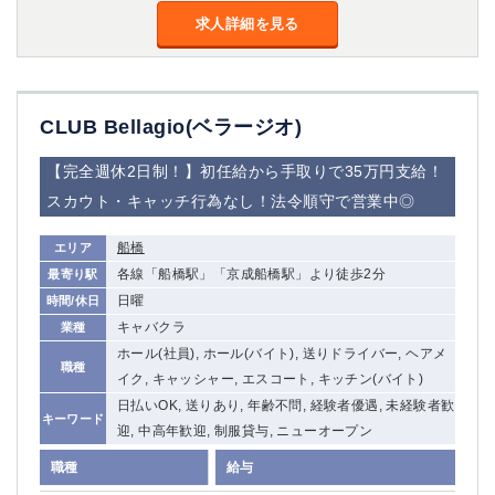
求人詳細を見る
CLUB Bellagio(ベラージオ)
【完全週休2日制！】初任給から手取りで35万円支給！
スカウト・キャッチ行為なし！法令順守で営業中◎
船橋
エリア
各線「船橋駅」「京成船橋駅」より徒歩2分
最寄り駅
日曜
時間/休日
キャバクラ
業種
ホール(社員), ホール(バイト), 送りドライバー, ヘアメ
職種
イク, キャッシャー, エスコート, キッチン(バイト)
日払いOK, 送りあり, 年齢不問, 経験者優遇, 未経験者歓
キーワード
迎, 中高年歓迎, 制服貸与, ニューオープン
職種
給与