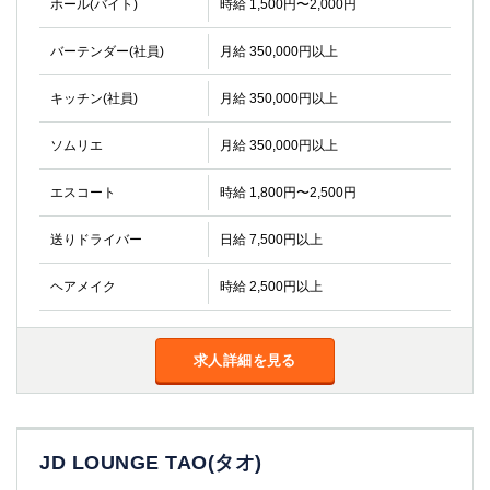
ホール(バイト)
時給 1,500円〜2,000円
金町
大井町
大泉学園
下赤塚
バーテンダー(社員)
月給 350,000円以上
竹ノ塚
三鷹
亀戸
水道橋
キッチン(社員)
月給 350,000円以上
荻窪
浅草
新小岩
幡ヶ谷
ソムリエ
月給 350,000円以上
祖師ヶ谷大蔵
小岩
エスコート
時給 1,800円〜2,500円
湯島
久米川
市川
西麻布
送りドライバー
日給 7,500円以上
五井
ヘアメイク
時給 2,500円以上
神奈川県
関内
横浜
求人詳細を見る
川崎
溝の口
本厚木
新横浜
藤沢
平塚
武蔵小杉
橋本
JD LOUNGE TAO(タオ)
小田原
横浜・桜木町