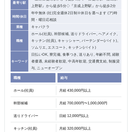
最寄り駅
上野駅』から徒歩5分◇『京成上野駅』から徒歩2分
年中無休 (社)完全週休2日制※休日を選べます (ア)時
時間/休日
間・曜日応相談
キャバクラ
業種
ホール(社員), 幹部候補, 送りドライバー, ヘアメイク,
キッチン(社員), キャッシャー, バーテンダー(バイト),
職種
ソムリエ, エスコート, キッチン(バイト)
日払いOK, 寮完備, 食事つき, 送りあり, 年齢不問, 経験
者優遇, 未経験者歓迎, 中高年歓迎, 交通費支給, 制服貸
キーワード
与, ニューオープン
職種
給与
ホール(社員)
月給 430,000円以上
幹部候補
月給 700,000円〜1,000,000円
送りドライバー
日給 12,000円以上
キッチン(社員)
月給 320,000円以上