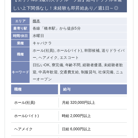
しい上下関係なし！未経験も即昇給あり／週1日～◎
橋本
エリア
各線「橋本駅」から徒歩5分
最寄り駅
水曜日
時間/休日
キャバクラ
業種
ホール(社員), ホール(バイト), 幹部候補, 送りドライバ
職種
ー, ヘアメイク, エスコート
日払いOK, 寮完備, 年齢不問, 経験者優遇, 未経験者歓
迎, 中高年歓迎, 交通費支給, 制服貸与, 社保完備, ニュ
キーワード
ーオープン
職種
給与
ホール(社員)
月給 320,000円以上
ホール(バイト)
時給 2,000円以上
ヘアメイク
日給 6,000円以上