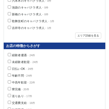
六本木のキャバクラ求人
- 0件
池袋のキャバクラ求人
- 0件
新橋のキャバクラ求人
- 0件
歌舞伎町のキャバクラ求人
- 1件
吉祥寺のキャバクラ求人
- 1件
エリア詳細を見る
お店の特徴からさがす
経験者優遇
- 24件
未経験者歓迎
- 24件
日払いOK
- 24件
年齢不問
- 24件
中高年歓迎
- 22件
寮完備
- 20件
送りあり
- 17件
交通費支給
- 16件