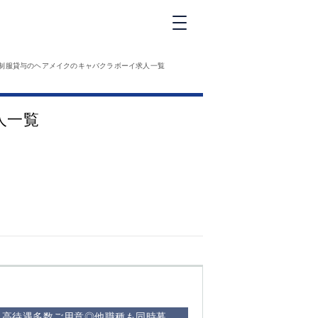
新橋
制服貸与のヘアメイクのキャバクラボーイ求人一覧
大和
神田
人一覧
五反田
①六本木 ②西
麻布
品川
浜松町
中目黒
福
自由が丘
金町（北口）
②
①歌舞伎町 ②
三
新宿 ③西部新
新
宿 ③東新宿
！高待遇多数ご用意◎他職種も同時募