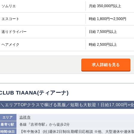
ソムリエ
月給 350,000円以上
エスコート
時給 1,800円〜2,500円
送りドライバー
日給 7,500円以上
ヘアメイク
時給 2,500円以上
求人詳細を見る
CLUB TIAANA(ティアーナ)
＼エリアTOPクラスで稼げる黒服／短期も大歓迎！日給17,000円
吉祥寺
エリア
各線『吉祥寺駅』から徒歩2分
最寄り駅
【年中無休】 (社)週休2日制/出勤曜日応相談 ※他、大型連休や連休
時間/休日