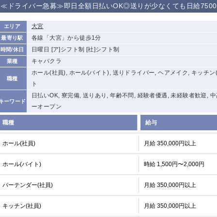
≪ドライバー急募≫即日全額日払いOK◎送りが少なくても日給750
大宮
エリア
各線「大宮」から徒歩1分
最寄り駅
日曜日 [ア]シフト制 [社]シフト制
時間/休日
キャバクラ
業種
ホール(社員), ホール(バイト), 送りドライバー, ヘアメイク, キッチン(
職種
ト
日払いOK, 寮完備, 送りあり, 年齢不問, 経験者優遇, 未経験者歓迎, 
キーワード
ーオープン
職種
給与
ホール(社員)
月給 350,000円以上
ホール(バイト)
時給 1,500円〜2,000円
バーテンダー(社員)
月給 350,000円以上
キッチン(社員)
月給 350,000円以上