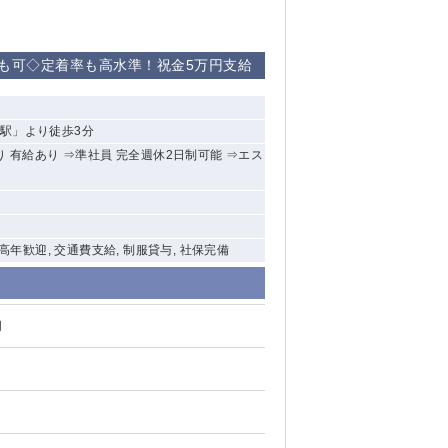
トも可◇定着率も高水準！祝金5万円支給
駅」より徒歩3分
 有給あり ⇒準社員 完全週休2日制可能 ⇒エス
中高年歓迎, 交通費支給, 制服貸与, 社保完備
円