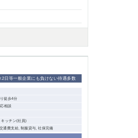
西船橋
下総中山
東金
休2日等一般企業にも負けない待遇多数
り徒歩4分
間応相談
, キッチン(社員)
 交通費支給, 制服貸与, 社保完備