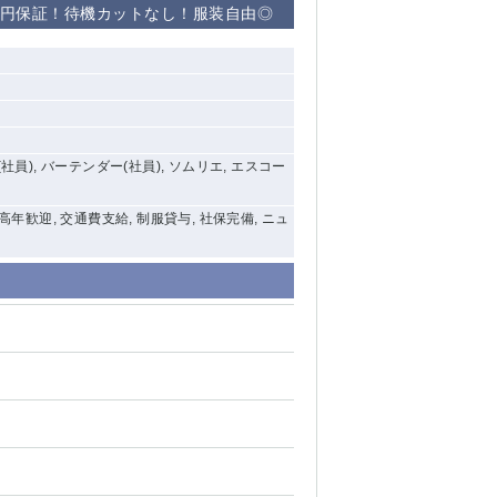
0円保証！待機カットなし！服装自由◎
社員), バーテンダー(社員), ソムリエ, エスコー
中高年歓迎, 交通費支給, 制服貸与, 社保完備, ニュ