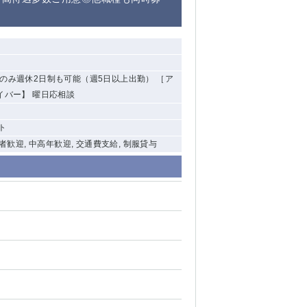
清瀬（南口）
大泉学園
のみ週休2日制も可能（週5日以上出勤） ［ア
水道橋
イバー】 曜日応相談
祖師ヶ谷大蔵
西麻布
ト
験者歓迎, 中高年歓迎, 交通費支給, 制服貸与
本厚木
橋本
元住吉
相模原
草加
草
北浦和（西口）