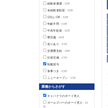
経験者優遇
- 53件
未経験者歓迎
- 53件
日払いOK
- 53件
年齢不問
- 53件
中高年歓迎
- 52件
寮完備
- 44件
送りあり
- 37件
交通費支給
- 34件
社保完備
- 27件
神奈川県
制服貸与
食事つき
- 53件
ニューオープン
- 27件
業種からさがす
キャバクラのボーイ求人
埼玉県
ガールズバーのボーイ求人
- 53
件