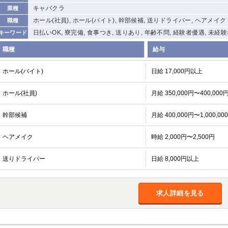
キャバクラ
業種
ホール(社員), ホール(バイト), 幹部候補, 送りドライバー, ヘアメイク
職種
日払いOK, 寮完備, 食事つき, 送りあり, 年齢不問, 経験者優遇, 未経
キーワード
職種
給与
ホール(バイト)
日給 17,000円以上
ホール(社員)
月給 350,000円〜400,000
幹部候補
月給 400,000円〜1,000,00
ヘアメイク
時給 2,000円〜2,500円
送りドライバー
日給 8,000円以上
求人詳細を見る