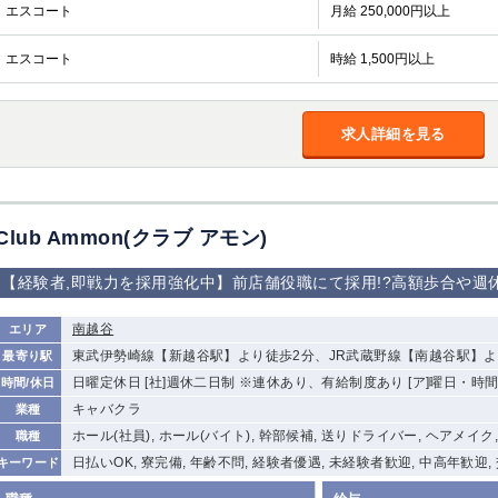
加松原＞
エスコート
月給 250,000円以上
春日部
川口
蕨
エスコート
時給 1,500円以上
船橋
津田沼
成田
千葉
佐倉
柏（西口）
木更津
柏（東口）
求人詳細を見る
茂原
松戸
八千代台
本八幡
浦安
宇都宮
小山
東武宇都宮（宇
Club Ammon(クラブ アモン)
都宮西口）
【経験者,即戦力を採用強化中】前店舗役職にて採用!?高額歩合や週
土浦
ひたち野うしく
南越谷
エリア
高崎
館林
東武伊勢崎線【新越谷駅】より徒歩2分、JR武蔵野線【南越谷駅】よ
最寄り駅
日曜定休日 [社]週休二日制 ※連休あり、有給制度あり [ア]曜日・時
時間/休日
キャバクラ
業種
0
選択した内容で設定
該当求人
件
ホール(社員), ホール(バイト), 幹部候補, 送りドライバー, ヘアメイク
職種
日払いOK, 寮完備, 年齢不問, 経験者優遇, 未経験者歓迎, 中高年歓迎,
キーワード