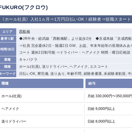
FUKURO(フクロウ)
《ホール社員》入社1ヵ月⇒1万円日払いOK！経験者⇒役職スター
西船橋
エリア
◆JR中央・総武線「西船橋駅」より徒歩2分 ◆京成本線「京成西船
最寄り駅
⇒社員 完全週休2日・隔週2日 GW、お盆、年末年始等の長期休みあり
時間/休日
コート 週休2日制可能 ⇒ドライバー・ヘアメイク 時間・曜日応相談
キャバクラ
業種
ホール(社員), 送りドライバー, ヘアメイク, エスコート
職種
日払いOK, 寮完備, 送りあり, 年齢不問, 経験者優遇, 未経験者歓迎, 
キーワード
職種
給与
ホール(社員)
月給 330,000円〜350,000
ヘアメイク
日給 9,000円以上
送りドライバー
日給 8,000円以上