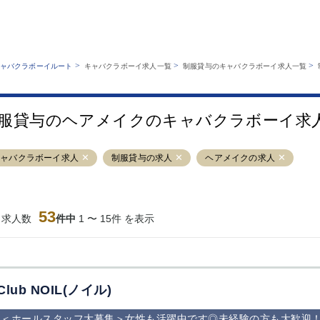
MENU
エリアから探す
関西版
業種から探す
銀座
上野
六本木
池袋
>
>
>
ャバクラボーイルート
キャバクラボーイ求人一覧
制服貸与のキャバクラボーイ求人一覧
職種から探す
特徴から探す
歌舞伎町
吉祥寺
練馬
渋谷
運営者情報
キャバクラボーイルートとは？
錦糸町
秋葉原
八王子
恵比寿
サイトマップ
服貸与のヘアメイクのキャバクラボーイ求
立川
千葉中央
門前仲町
町田
横須賀中央
調布
蒲田
北千住
キャバクラボーイ求人
制服貸与の求人
ヘアメイクの求人
大山
赤坂
高円寺
赤羽
蒲田東口
多摩センター
立川（南口）
新宿
西葛西
中野
葛西
府中
53
当求人数
件中
1 〜 15件 を表示
ひばりヶ丘（北
学芸大学
吉祥寺（南口／
小作・羽村・
口）
公園口）
生エリア
吉祥寺（北口／
四谷
錦糸町南口
下北沢・経堂
東口）
成増駅徒歩3分
①JR埼京線
三軒茶屋（南
①歌舞伎町 
の好立地！
「赤羽駅」から
口）
新宿 ③新宿
Club NOIL(ノイル)
徒歩2分 ②東
丁目 ④西武
京メトロ南北線
宿
＜ホールスタッフ大募集＞女性も活躍中です◎未経験の方も大歓迎
「赤羽岩淵駅」