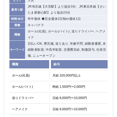
大宮
エリア
JR埼京線【大宮駅】より徒歩3分、JR東北本線【さい
最寄り駅
たま新都心駅】より徒歩20分
年中無休 ◆完全週休2日制or週休1日
時間/休日
キャバクラ
業種
ホール(社員), ホール(バイト), 送りドライバー, ヘアメ
職種
イク
日払いOK, 寮完備, 送りあり, 年齢不問, 経験者優遇, 未
経験者歓迎, 中高年歓迎, 交通費支給, 制服貸与, 社保完
キーワード
備, ニューオープン
職種
給与
ホール(社員)
月給 320,000円以上
ホール(バイト)
時給 1,500円〜2,000円
送りドライバー
日給 8,000円〜10,000円
ヘアメイク
日給 8,000円〜10,000円