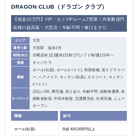
DRAGON CLUB（ドラゴン クラブ）
【祝金10万円】VIP・セミVIPルーム7部屋！内装数億円
規模の超高級・大型店！年齢不問！稼げます◎
大宮
エリア
大宮駅 徒歩1分
最寄り駅
日曜店休 [正]週休2日制 [ア]シフト制/週1日4h～
時間/休日
キャバクラ
業種
ホール(社員), ホール(バイト), 幹部候補, 送りドライバ
ー, ヘアメイク, キッチン(社員), エスコート, キッチン
職種
(バイト)
日払いOK, 寮完備, 送りあり, 年齢不問, 経験者優遇, 未
経験者歓迎, 中高年歓迎, 交通費支給, 社保完備, ニュー
キーワード
オープン
職種
給与
ホール(社員)
月給 400,000円以上