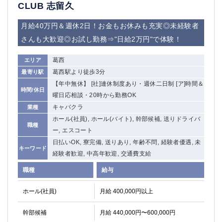
赤坂
高円寺
CLUB 志留久
赤羽
品川
月給40万円＆週休2日！お金もお休みも充実◎未経験者
蒲田東口
多摩センター
さんも大歓迎◎お試し勤務⇒"日給2万円"で体験！
立川（南口）
新宿
浜松町
西葛西
葛西
エリア
中野
葛西
葛西駅より徒歩3分
最寄り駅
府中
中目黒
【年中無休】 [社]連休制度あり・週休二日制 [ア]時間＆
ひばりヶ丘（北口）
学芸大学
時間/休日
曜日応相談・20時から勤務OK
吉祥寺（南口／公園口）
小作・羽村・福生エリア
キャバクラ
業種
自由が丘
吉祥寺（北口／東口）
ホール(社員), ホール(バイト), 幹部候補, 送りドライバ
職種
四谷
錦糸町南口
ー, エスコート
下北沢・経堂
金町（北口）
日払いOK, 寮完備, 送りあり, 年齢不問, 経験者優遇, 未
キーワード
成増駅徒歩3分の好立地！
①JR埼京線「赤羽駅」から徒歩2分 ②
経験者歓迎, 中高年歓迎, 交通費支給
三軒茶屋（南口）
①歌舞伎町 ②新宿 ③新宿三丁目 ④
職種
給与
①歌舞伎町 ②新宿 ③西部新宿 ③東新宿
①歌舞伎町 ②新宿
①銀座 ②新橋
錦糸町(南口)
ホール(社員)
月給 400,000円以上
蒲田(西口)
清瀬（南口）
幹部候補
月給 440,000円〜600,000円
①東武練馬 ②成増・板橋 ③大山 ②池袋
池袋東口