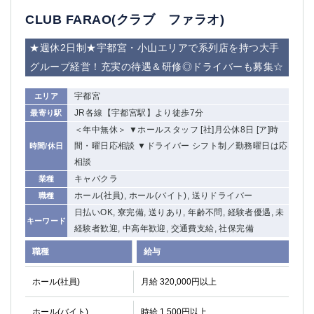
CLUB FARAO(クラブ ファラオ)
★週休2日制★宇都宮・小山エリアで系列店を持つ大手
グループ経営！充実の待遇＆研修◎ドライバーも募集☆
宇都宮
エリア
JR各線【宇都宮駅】より徒歩7分
最寄り駅
＜年中無休＞ ▼ホールスタッフ [社]月公休8日 [ア]時
間・曜日応相談 ▼ドライバー シフト制／勤務曜日は応
時間/休日
相談
キャバクラ
業種
ホール(社員), ホール(バイト), 送りドライバー
職種
日払いOK, 寮完備, 送りあり, 年齢不問, 経験者優遇, 未
キーワード
経験者歓迎, 中高年歓迎, 交通費支給, 社保完備
職種
給与
ホール(社員)
月給 320,000円以上
ホール(バイト)
時給 1,500円以上