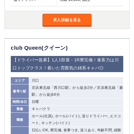
求人詳細を見る
club Queen(クイーン)
【ドライバー急募】1人1部屋・1R寮完備！集客力は川
口トップクラス！着いた雰囲気の姉系キャバ◎
川口
エリア
京浜東北線「西川口駅」から徒歩2分／京浜東北線「蕨
最寄り駅
駅」から徒歩8分
日曜
時間/休日
キャバクラ
業種
ホール(社員), ホール(バイト), 送りドライバー, エスコ
職種
ート, キッチン(バイト)
日払いOK, 寮完備, 食事つき, 送りあり, 年齢不問, 経験