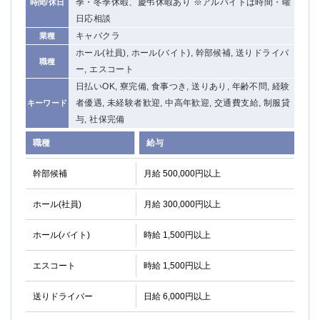
季・冬季休暇、慶弔休暇あり ※アルバイトは時間・曜
時間/休日
関内・馬車道・日ノ出町
武蔵新城
日応相談
元住吉
茅ヶ崎
キャバクラ
業種
戸塚
たまプラーザ
ホール(社員), ホール(バイト), 幹部候補, 送りドライバ
職種
大船
相模原
ー, エスコート
厚木
横須賀
日払いOK, 寮完備, 食事つき, 送りあり, 年齢不問, 経験
桜木町
者優遇, 未経験者歓迎, 中高年歓迎, 交通費支給, 制服貸
キーワード
与, 社保完備
埼玉県
職種
給与
大宮
南越谷
幹部候補
月給 500,000円以上
志木
川越
草加
南浦和
ホール(社員)
月給 300,000円以上
所沢
熊谷
獨協大学前＜草加松原＞
北浦和（西口）
ホール(バイト)
時給 1,500円以上
春日部
川口
エスコート
時給 1,500円以上
蕨
送りドライバー
日給 6,000円以上
千葉県