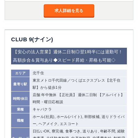
船橋
津田沼
求人詳細を見る
成田
千葉
西船橋
佐倉
柏（西口）
木更津
柏（東口）
下総中山
CLUB 9(ナイン)
茂原
松戸
八千代台
本八幡
【安心の法人営業】週休二日制◎翌1時半には退勤可！
東金
浦安
高額歩合＆賞与あり◆スピード昇給・昇格も可能◇
栃木県
北千住
エリア
東京メトロ千代田線／つくばエクスプレス【北千住
宇都宮
小山
最寄り駅
駅】から徒歩1分
東武宇都宮（宇都宮西口）
店舗:年中無休 【正社員】 週休二日制 【アルバイト】
時間/休日
時間・曜日応相談
茨城県
キャバクラ
業種
ホール(社員), ホール(バイト), 幹部候補, 送りドライバ
土浦
ひたち野うしく
職種
ー, ヘアメイク, エスコート
日払いOK, 寮完備, 食事つき, 送りあり, 年齢不問, 経験
群馬県