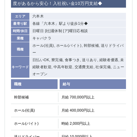
度があるから安心！入社祝い金10万円支給◆
六本木
エリア
各線「六本木」駅より徒歩1分◆
最寄り駅
日曜日 [社]週休制 [ア]曜日応相談
時間/休日
キャバクラ
業種
ホール(社員), ホール(バイト), 幹部候補, 送りドライバ
職種
ー
日払いOK, 寮完備, 食事つき, 送りあり, 経験者優遇, 未
経験者歓迎, 中高年歓迎, 交通費支給, 社保完備, ニュー
キーワード
オープン
職種
給与
幹部候補
月給 700,000円以上
ホール(社員)
月給 400,000円以上
ホール(バイト)
時給 2,000円以上
送りドライバー
日給 10,000円以上