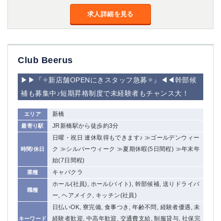
求人詳細を見る
Club Beerus
▶▶『✧新店舗OPENにきスタッフ急募✧』◀◀幹部候
補も募集中♪短期昇格制度で未経験者もチャンス大！
新橋
エリア
JR新橋駅から徒歩約3分
最寄り駅
日曜・祝日 連休取得もできます♪ ≫ゴールデンウィー
ク ≫シルバーウィーク ≫夏期休暇(5日間程) ≫年末年
時間/休日
始(7日間程)
キャバクラ
業種
ホール(社員), ホール(バイト), 幹部候補, 送りドライバ
職種
ー, ヘアメイク, キッチン(社員)
日払いOK, 寮完備, 食事つき, 年齢不問, 経験者優遇, 未
経験者歓迎, 中高年歓迎, 交通費支給, 制服貸与, 社保完
キーワード