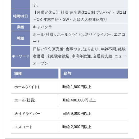
す。
【月曜定休日】 社員 完全週休2日制 アルバイト 週2日
時間/休日
～OK 年末年始・GW・お盆の大型連休有り
キャバクラ
業種
ホール(社員), ホール(バイト), 送りドライバー, エスコ
職種
ート
日払いOK, 寮完備, 食事つき, 送りあり, 年齢不問, 経験
者優遇, 未経験者歓迎, 中高年歓迎, 交通費支給, ニュー
キーワード
オープン
職種
給与
ホール(バイト)
時給 1,800円以上
ホール(社員)
月給 400,000円以上
送りドライバー
日給 9,000円以上
エスコート
時給 2,000円以上