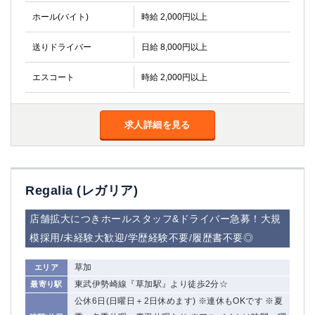
金町
大井町
ホール(バイト)
時給 2,000円以上
大泉学園
下赤塚
竹ノ塚
三鷹
送りドライバー
日給 8,000円以上
亀戸
水道橋
荻窪
浅草
エスコート
時給 2,000円以上
新小岩
幡ヶ谷
祖師ヶ谷大蔵
小岩
求人詳細を見る
湯島
久米川
市川
西麻布
五井
Regalia (レガリア)
神奈川県
店舗拡大につきホールスタッフ&ドライバー急募！大規
関内
横浜
模採用/未経験大歓迎/学歴経験不要/履歴書不要◎
川崎
溝の口
本厚木
新横浜
草加
エリア
藤沢
平塚
東武伊勢崎線『草加駅』より徒歩2分☆
最寄り駅
武蔵小杉
橋本
公休6日(日曜日＋2日休めます) ※連休もOKです ※夏
小田原
横浜・桜木町