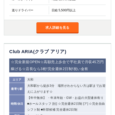
送りドライバー
日給 5,500円以上
求人詳細を見る
Club ARIA(クラブ アリア)
☆完全新規OPEN☆高額売上歩合で平社員で月収45万円
稼げる☆店長なら3桁!完全週休2日制!祝い金有
大和
エリア
大和駅から徒歩3分 場所がわからない方は駅までお迎
最寄り駅
えに上がります☆
【年中無休】 ・年末年始・GW・お盆の大型連休有り
■ホールスタッフ [社] ☆完全週休2日制 [ア] ☆完全自由
時間/休日
シフト制 ■幹部候補 完全週休2日制