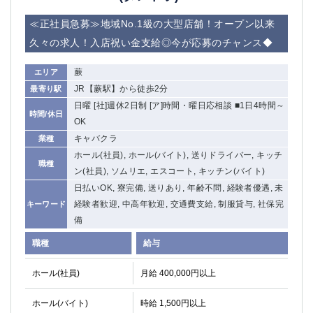
≪正社員急募≫地域No.1級の大型店舗！オープン以来
久々の求人！入店祝い金支給◎今が応募のチャンス◆
蕨
エリア
JR【蕨駅】から徒歩2分
最寄り駅
日曜 [社]週休2日制 [ア]時間・曜日応相談 ■1日4時間～
時間/休日
OK
キャバクラ
業種
ホール(社員), ホール(バイト), 送りドライバー, キッチ
職種
ン(社員), ソムリエ, エスコート, キッチン(バイト)
日払いOK, 寮完備, 送りあり, 年齢不問, 経験者優遇, 未
経験者歓迎, 中高年歓迎, 交通費支給, 制服貸与, 社保完
キーワード
備
職種
給与
ホール(社員)
月給 400,000円以上
ホール(バイト)
時給 1,500円以上