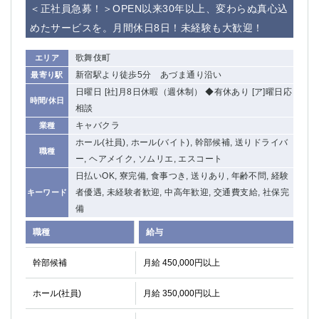
＜正社員急募！＞OPEN以来30年以上、変わらぬ真心込
めたサービスを。月間休日8日！未経験も大歓迎！
歌舞伎町
エリア
新宿駅より徒歩5分 あづま通り沿い
最寄り駅
日曜日 [社]月8日休暇（週休制） ◆有休あり [ア]曜日応
時間/休日
相談
キャバクラ
業種
ホール(社員), ホール(バイト), 幹部候補, 送りドライバ
職種
ー, ヘアメイク, ソムリエ, エスコート
日払いOK, 寮完備, 食事つき, 送りあり, 年齢不問, 経験
者優遇, 未経験者歓迎, 中高年歓迎, 交通費支給, 社保完
キーワード
備
職種
給与
幹部候補
月給 450,000円以上
ホール(社員)
月給 350,000円以上