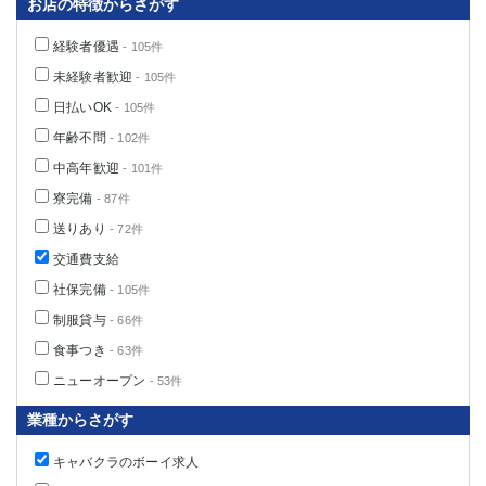
お店の特徴からさがす
経験者優遇
- 105件
未経験者歓迎
- 105件
日払いOK
- 105件
年齢不問
- 102件
中高年歓迎
- 101件
寮完備
- 87件
送りあり
- 72件
交通費支給
社保完備
- 105件
制服貸与
- 66件
食事つき
- 63件
ニューオープン
- 53件
業種からさがす
キャバクラのボーイ求人