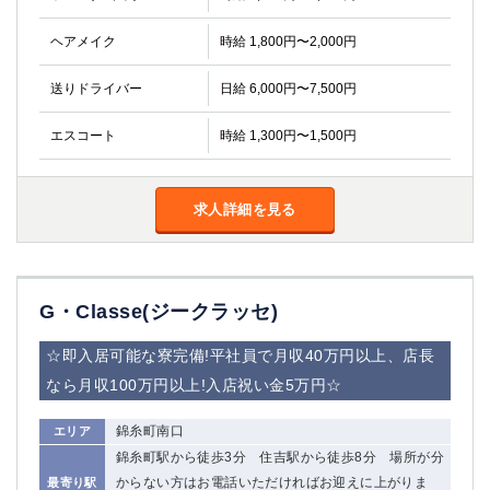
ヘアメイク
時給 1,800円〜2,000円
送りドライバー
日給 6,000円〜7,500円
エスコート
時給 1,300円〜1,500円
求人詳細を見る
G・Classe(ジークラッセ)
☆即入居可能な寮完備!平社員で月収40万円以上、店長
なら月収100万円以上!入店祝い金5万円☆
錦糸町南口
エリア
錦糸町駅から徒歩3分 住吉駅から徒歩8分 場所が分
からない方はお電話いただければお迎えに上がりま
最寄り駅