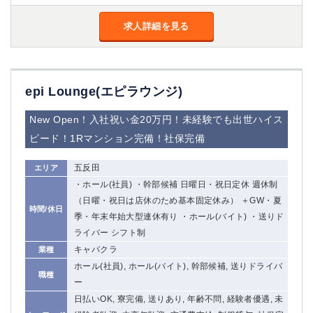
求人詳細を見る
epi Lounge(エピラウンジ)
New Open！入社祝い金20万円！未経験でも出世ハイス
ピード！1Rマンション完備！社保完備
五反田
エリア
・ホール(社員) ・幹部候補 日曜日・祝日定休 週休制
（日曜・祝日は店休のため基本固定休み） ＋GW・夏
時間/休日
季・年末年始大型連休有り ・ホール(バイト) ・送りド
ライバー シフト制
キャバクラ
業種
ホール(社員), ホール(バイト), 幹部候補, 送りドライバ
職種
ー
日払いOK, 寮完備, 送りあり, 年齢不問, 経験者優遇, 未