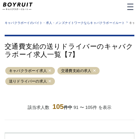
MENU
エリアから探す
関西版
>
業種から探す
キャバクラボーイのバイト・求人・メンズナイトワークならキャバクラボーイルート
キャバ
職種から探す
東京都
特徴から探す
運営者情報
銀座
上野
キャバクラボーイルートとは？
交通費支給の送りドライバーのキャバク
サイトマップ
六本木
池袋
ラボーイ求人一覧【7】
新橋
歌舞伎町
吉祥寺
練馬
キャバクラボーイ求人
渋谷
交通費支給の求人
大和
錦糸町
秋葉原
送りドライバーの求人
八王子
恵比寿
神田
立川
千葉中央
門前仲町
105
該当求人数
件中
91 〜 105件 を表示
町田
五反田
横須賀中央
調布
蒲田
北千住
①六本木 ②西麻布
大山