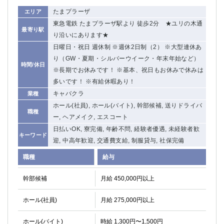
たまプラーザ
エリア
東急電鉄 たまプラーザ駅より 徒歩2分 ★ユリの木通
最寄り駅
り沿いにあります★
日曜日・祝日 週休制 ※週休2日制（2） ※大型連休あ
り（GW・夏期・シルバーウイーク・年末年始など）
時間/休日
※長期でお休みです！ ※基本、祝日もお休みで休みは
多いです！ ※有給休暇あり！
キャバクラ
業種
ホール(社員), ホール(バイト), 幹部候補, 送りドライバ
職種
ー, ヘアメイク, エスコート
日払いOK, 寮完備, 年齢不問, 経験者優遇, 未経験者歓
キーワード
迎, 中高年歓迎, 交通費支給, 制服貸与, 社保完備
職種
給与
幹部候補
月給 450,000円以上
ホール(社員)
月給 275,000円以上
ホール(バイト)
時給 1,300円〜1,500円