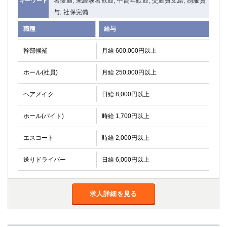
者優遇, 未経験者歓迎, 中高年歓迎, 交通費支給, 制服貸
キーワード
高崎
館林
与, 社保完備
職種
給与
0
選択した内容で設定
該当求人
件
幹部候補
月給 600,000円以上
ホール(社員)
月給 250,000円以上
ヘアメイク
日給 8,000円以上
ホール(バイト)
時給 1,700円以上
エスコート
時給 2,000円以上
送りドライバー
日給 6,000円以上
求人詳細を見る