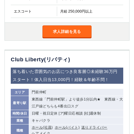
船橋
津田沼
エスコート
成田
月給 250,000円以上
千葉
西船橋
佐倉
柏（西口）
木更津
求人詳細を見る
柏（東口）
下総中山
茂原
松戸
八千代台
本八幡
東金
浦安
Club Liberty(リバティ)
栃木県
落ち着いた雰囲気のお店につき良客層◎未経験36万円
スタート！体入日当13,000円！経験＆年齢不問！
宇都宮
小山
東武宇都宮（宇都宮西口）
門前仲町
エリア
東西線「門前仲町駅」より徒歩1分以内★ 東西線・大
茨城県
最寄り駅
江戸線どちらも4番出口スグ
日曜・祝日定休 [ア]曜日応相談 [社]週休制
時間/休日
土浦
ひたち野うしく
キャバクラ
業種
ホール(社員)
ホール(バイト)
送りドライバー
群馬県
職種
ヘアメイク