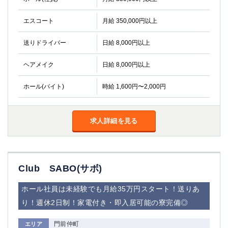
金町
大井町
大泉学園
下赤塚
エスコート
月給 350,000円以上
竹ノ塚
三鷹
亀戸
水道橋
送りドライバー
日給 8,000円以上
荻窪
浅草
ヘアメイク
日給 8,000円以上
新小岩
幡ヶ谷
祖師ヶ谷大蔵
小岩
ホール(バイト)
時給 1,600円〜2,000円
湯島
久米川
市川
西麻布
五井
求人詳細を見る
神奈川県
関内
横浜
Club SABO(サボ)
川崎
溝の口
本厚木
新横浜
ホール社員は未経験でも月給35万円スタート！送りあ
藤沢
平塚
り！週休2日制！家電付き・即入居可能の寮完備◎
武蔵小杉
橋本
門前仲町
エリア
小田原
横浜・桜木町