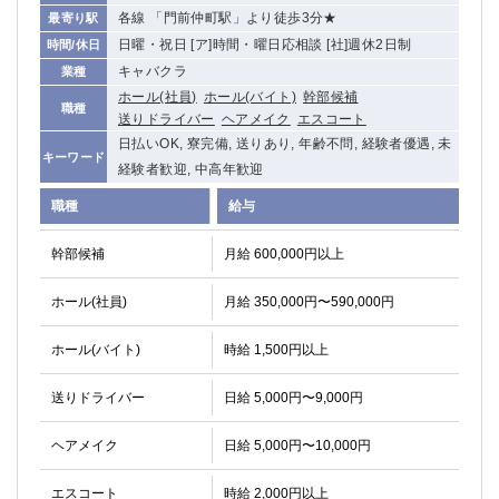
各線 「門前仲町駅」より徒歩3分★
最寄り駅
関内・馬車道・日ノ出町
武蔵新城
日曜・祝日 [ア]時間・曜日応相談 [社]週休2日制
時間/休日
元住吉
茅ヶ崎
キャバクラ
業種
戸塚
たまプラーザ
ホール(社員)
ホール(バイト)
幹部候補
大船
相模原
職種
送りドライバー
ヘアメイク
エスコート
厚木
横須賀
日払いOK, 寮完備, 送りあり, 年齢不問, 経験者優遇, 未
キーワード
桜木町
経験者歓迎, 中高年歓迎
職種
給与
埼玉県
大宮
南越谷
幹部候補
月給 600,000円以上
志木
川越
ホール(社員)
月給 350,000円〜590,000円
草加
南浦和
所沢
熊谷
ホール(バイト)
時給 1,500円以上
獨協大学前＜草加松原＞
北浦和（西口）
春日部
川口
送りドライバー
日給 5,000円〜9,000円
蕨
ヘアメイク
日給 5,000円〜10,000円
千葉県
エスコート
時給 2,000円以上