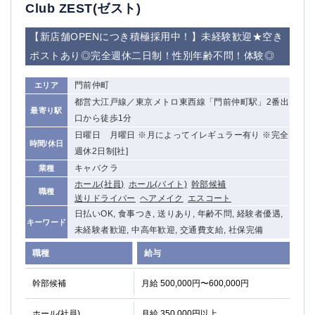
赤坂
高円寺
Club ZEST(ゼスト)
赤羽
品川
【新店舗OPENにつき積極採用中！】未経験歓迎★空き
蒲田東口
多摩センター
ポストあり◎完全週休二日制！性別年齢不問！体験◎
立川（南口）
新宿
浜松町
西葛西
門前仲町
エリア
中野
葛西
都営大江戸線／東京メトロ東西線「門前仲町駅」2番出
府中
中目黒
最寄り駅
口から徒歩1分
ひばりヶ丘（北口）
学芸大学
日曜日 月曜日 ※月によってイレギュラー有り ※完全
時間/休日
吉祥寺（南口／公園口）
小作・羽村・福生エリア
週休2日制[社]
自由が丘
吉祥寺（北口／東口）
キャバクラ
業種
四谷
錦糸町南口
ホール(社員)
ホール(バイト)
幹部候補
職種
下北沢・経堂
金町（北口）
送りドライバー
ヘアメイク
エスコート
日払いOK, 食事つき, 送りあり, 年齢不問, 経験者優遇,
成増駅徒歩3分の好立地！
①JR埼京線「赤羽駅」から徒歩2分 ②
キーワード
未経験者歓迎, 中高年歓迎, 交通費支給, 社保完備
三軒茶屋（南口）
①歌舞伎町 ②新宿 ③新宿三丁目 ④
①歌舞伎町 ②新宿 ③西部新宿 ③東新宿
①歌舞伎町 ②新宿
職種
給与
①銀座 ②新橋
錦糸町(南口)
幹部候補
月給 500,000円〜600,000円
蒲田(西口)
清瀬（南口）
①東武練馬 ②成増・板橋 ③大山 ②池袋
池袋東口
ホール(社員)
月給 350,000円以上