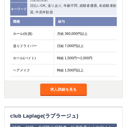
高崎
館林
日払いOK, 送りあり, 年齢不問, 経験者優遇, 未経験者歓
キーワード
迎, 中高年歓迎
職種
給与
0
選択した内容で設定
該当求人
件
ホール(社員)
月給 360,000円以上
送りドライバー
日給 7,000円以上
ホール(バイト)
時給 1,500円〜2,000円
ヘアメイク
時給 1,500円以上
求人詳細を見る
club Laplage(ラプラージュ)