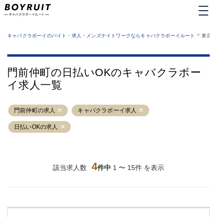
MENU
エリアから探す
関西版
>
業種から探す
キャバクラボーイのバイト・求人・メンズナイトワークならキャバクラボーイルート
東京都
職種から探す
東京都
特徴から探す
運営者情報
銀座
上野
キャバクラボーイルートとは？
門前仲町の日払いOKのキャバクラボー
サイトマップ
六本木
池袋
イ求人一覧
新橋
歌舞伎町
吉祥寺
練馬
門前仲町の求人
渋谷
キャバクラボーイ求人
大和
錦糸町
秋葉原
日払いOKの求人
八王子
恵比寿
神田
立川
千葉中央
門前仲町
4
該当求人数
件中
1 〜 15件 を表示
町田
五反田
横須賀中央
調布
蒲田
北千住
①六本木 ②西麻布
大山