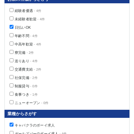
経験者優遇
- 4件
未経験者歓迎
- 4件
日払いOK
年齢不問
- 4件
中高年歓迎
- 4件
寮完備
- 2件
送りあり
- 4件
交通費支給
- 2件
社保完備
- 2件
制服貸与
- 0件
食事つき
- 1件
ニューオープン
- 0件
業種からさがす
キャバクラのボーイ求人
ガールズバーのボーイ求人
- 4件