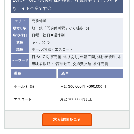
20代～40代・未経験＆経験者、社員急募！！ホワイト
なナイト企業です◇
門前仲町
エリア
地下鉄「門前仲町駅」から徒歩1分
最寄り駅
日曜・祝日 ■週休制
時間/休日
キャバクラ
業種
ホール(社員)
エスコート
職種
日払いOK, 寮完備, 送りあり, 年齢不問, 経験者優遇, 未
キーワード
経験者歓迎, 中高年歓迎, 交通費支給, 社保完備
職種
給与
ホール(社員)
月給 300,000円〜600,000円
エスコート
月給 300,000円以上
求人詳細を見る