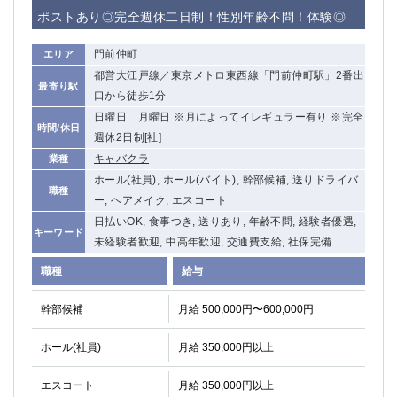
赤坂
高円寺
ポストあり◎完全週休二日制！性別年齢不問！体験◎
赤羽
品川
蒲田東口
多摩センター
門前仲町
エリア
立川（南口）
新宿
都営大江戸線／東京メトロ東西線「門前仲町駅」2番出
最寄り駅
浜松町
西葛西
口から徒歩1分
中野
葛西
日曜日 月曜日 ※月によってイレギュラー有り ※完全
時間/休日
府中
週休2日制[社]
中目黒
キャバクラ
業種
ひばりヶ丘（北口）
学芸大学
ホール(社員), ホール(バイト), 幹部候補, 送りドライバ
吉祥寺（南口／公園口）
小作・羽村・福生エリア
職種
ー, ヘアメイク, エスコート
自由が丘
吉祥寺（北口／東口）
日払いOK, 食事つき, 送りあり, 年齢不問, 経験者優遇,
四谷
錦糸町南口
キーワード
未経験者歓迎, 中高年歓迎, 交通費支給, 社保完備
下北沢・経堂
金町（北口）
成増駅徒歩3分の好立地！
①JR埼京線「赤羽駅」から徒歩2分 ②
職種
給与
三軒茶屋（南口）
①歌舞伎町 ②新宿 ③新宿三丁目 ④
幹部候補
月給 500,000円〜600,000円
①歌舞伎町 ②新宿 ③西部新宿 ③東新宿
①歌舞伎町 ②新宿
①銀座 ②新橋
錦糸町(南口)
ホール(社員)
月給 350,000円以上
蒲田(西口)
清瀬（南口）
①東武練馬 ②成増・板橋 ③大山 ②池袋
池袋東口
エスコート
月給 350,000円以上