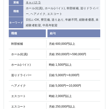
キャバクラ
業種
関内・馬車道・日ノ出町
武蔵新城
ホール(社員), ホール(バイト), 幹部候補, 送りドライバ
元住吉
茅ヶ崎
職種
ー, ヘアメイク, エスコート
戸塚
たまプラーザ
日払いOK, 寮完備, 送りあり, 年齢不問, 経験者優遇, 未
大船
相模原
キーワード
経験者歓迎, 中高年歓迎
厚木
横須賀
職種
給与
桜木町
幹部候補
月給 600,000円以上
埼玉県
ホール(社員)
月給 350,000円〜590,000円
大宮
南越谷
志木
川越
ホール(バイト)
時給 1,500円以上
草加
南浦和
所沢
熊谷
送りドライバー
日給 5,000円〜9,000円
獨協大学前＜草加松原＞
北浦和（西口）
ヘアメイク
春日部
日給 5,000円〜10,000円
川口
蕨
エスコート
時給 2,000円以上
千葉県
エスコート
月給 250,000円以上