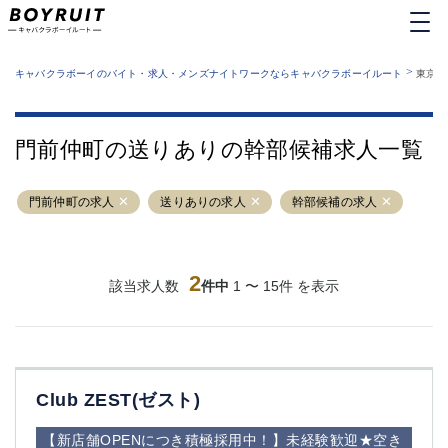
MENU
エリアから探す
関西版
>
業種から探す
キャバクラボーイのバイト・求人・メンズナイトワークならキャバクラボーイルート
東京都
職種から探す
東京都
特徴から探す
運営者情報
銀座
上野
キャバクラボーイルートとは？
門前仲町の送りありの幹部候補求人一覧
サイトマップ
六本木
池袋
新橋
歌舞伎町
門前仲町の求人
送りありの求人
幹部候補の求人
吉祥寺
練馬
渋谷
大和
錦糸町
秋葉原
八王子
2
恵比寿
該当求人数
件中
1 〜 15件 を表示
神田
立川
千葉中央
門前仲町
町田
五反田
横須賀中央
調布
Club ZEST(ゼスト)
蒲田
北千住
①六本木 ②西麻布
大山
【新店舗OPENにつき積極採用中！】未経験歓迎★空き