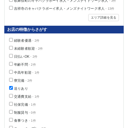
歌舞伎町のキャバクラボーイ求人・メンズナイトワーク求人
- 3件
高崎
館林
吉祥寺のキャバクラボーイ求人・メンズナイトワーク求人
- 13件
エリア詳細を見る
0
選択した内容で設定
該当求人
件
お店の特徴からさがす
経験者優遇
- 2件
未経験者歓迎
- 2件
日払いOK
- 2件
年齢不問
- 2件
中高年歓迎
- 1件
寮完備
- 2件
送りあり
交通費支給
- 1件
社保完備
- 1件
制服貸与
- 0件
食事つき
- 1件