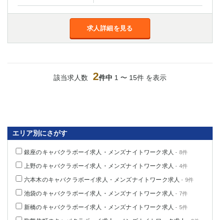
船橋
津田沼
成田
千葉
求人詳細を見る
西船橋
佐倉
柏（西口）
木更津
柏（東口）
下総中山
茂原
松戸
2
該当求人数
件中
1 〜 15件 を表示
八千代台
本八幡
東金
浦安
栃木県
エリア別にさがす
宇都宮
小山
東武宇都宮（宇都宮西口）
銀座のキャバクラボーイ求人・メンズナイトワーク求人
- 8件
上野のキャバクラボーイ求人・メンズナイトワーク求人
- 4件
茨城県
六本木のキャバクラボーイ求人・メンズナイトワーク求人
- 9件
土浦
ひたち野うしく
池袋のキャバクラボーイ求人・メンズナイトワーク求人
- 7件
新橋のキャバクラボーイ求人・メンズナイトワーク求人
- 5件
群馬県