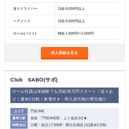
金町
大井町
送りドライバー
日給 8,000円以上
大泉学園
下赤塚
竹ノ塚
三鷹
ヘアメイク
日給 8,000円以上
亀戸
水道橋
荻窪
浅草
ホール(バイト)
時給 1,600円〜2,000円
新小岩
幡ヶ谷
祖師ヶ谷大蔵
小岩
湯島
久米川
求人詳細を見る
市川
西麻布
五井
Club SABO(サボ)
神奈川県
ホール社員は未経験でも月給35万円スタート！送りあ
関内
横浜
川崎
溝の口
り！週休2日制！家電付き・即入居可能の寮完備◎
本厚木
新横浜
門前仲町
エリア
藤沢
平塚
各線 「門前仲町駅」より徒歩3分★
最寄り駅
武蔵小杉
橋本
日曜・祝日 [ア]時間・曜日応相談 [社]週休2日制
時間/休日
小田原
横浜・桜木町