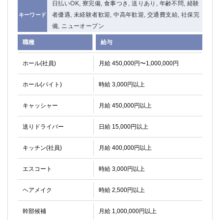
日払いOK, 寮完備, 食事つき, 送りあり, 年齢不問, 経験
高崎
館林
者優遇, 未経験者歓迎, 中高年歓迎, 交通費支給, 社保完
キーワード
備, ニューオープン
0
職種
給与
選択した内容で設定
該当求人
件
ホール(社員)
月給 450,000円〜1,000,000円
ホール(バイト)
時給 3,000円以上
キャッシャー
月給 450,000円以上
送りドライバー
日給 15,000円以上
キッチン(社員)
月給 400,000円以上
エスコート
時給 3,000円以上
ヘアメイク
時給 2,500円以上
幹部候補
月給 1,000,000円以上