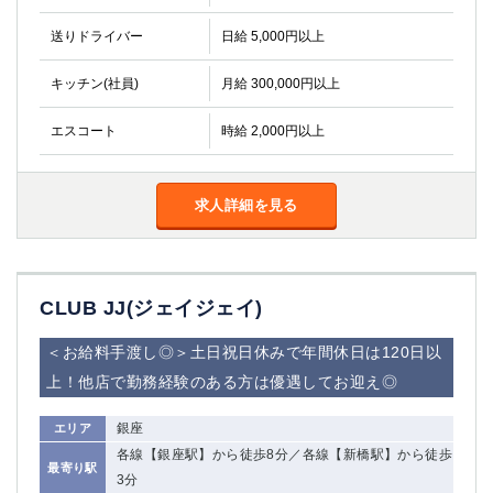
金町
大井町
大泉学園
下赤塚
送りドライバー
日給 5,000円以上
竹ノ塚
三鷹
キッチン(社員)
月給 300,000円以上
亀戸
水道橋
荻窪
浅草
エスコート
時給 2,000円以上
新小岩
幡ヶ谷
祖師ヶ谷大蔵
小岩
湯島
久米川
求人詳細を見る
市川
西麻布
五井
CLUB JJ(ジェイジェイ)
神奈川県
関内
横浜
＜お給料手渡し◎＞土日祝日休みで年間休日は120日以
川崎
溝の口
上！他店で勤務経験のある方は優遇してお迎え◎
本厚木
新横浜
銀座
エリア
藤沢
平塚
各線【銀座駅】から徒歩8分／各線【新橋駅】から徒歩
武蔵小杉
橋本
最寄り駅
3分
小田原
横浜・桜木町