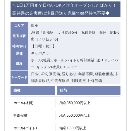
赤坂
高円寺
＼1日1万円まで日払いOK／昨年オープンしたばかり！
赤羽
品川
高待遇の充実度に注目◎送り完備で始発待ち不要◆
蒲田東口
多摩センター
立川（南口）
新宿
銀座
エリア
浜松町
西葛西
JR線「新橋駅」より徒歩5分 私鉄各線「銀座」駅B-6
最寄り駅
中野
葛西
出口より徒歩5分
府中
中目黒
【日曜・祝日】
時間/休日
ひばりヶ丘（北口）
学芸大学
キャバクラ
業種
吉祥寺（南口／公園口）
小作・羽村・福生エリア
ホール(社員), ホール(バイト), 幹部候補, 送りドライバ
職種
ー, キッチン(社員), エスコート
自由が丘
吉祥寺（北口／東口）
日払いOK, 寮完備, 送りあり, 年齢不問, 経験者優遇, 未
四谷
錦糸町南口
キーワード
経験者歓迎, 中高年歓迎, 制服貸与, 社保完備
下北沢・経堂
金町（北口）
成増駅徒歩3分の好立地！
①JR埼京線「赤羽駅」から徒歩2分 ②
職種
給与
三軒茶屋（南口）
①歌舞伎町 ②新宿 ③新宿三丁目 ④
ホール(社員)
月給 350,000円以上
①歌舞伎町 ②新宿 ③西部新宿 ③東新宿
①歌舞伎町 ②新宿
①銀座 ②新橋
錦糸町(南口)
幹部候補
月給 550,000円以上
蒲田(西口)
清瀬（南口）
①東武練馬 ②成増・板橋 ③大山 ②池袋
池袋東口
ホール(バイト)
時給 1,800円以上