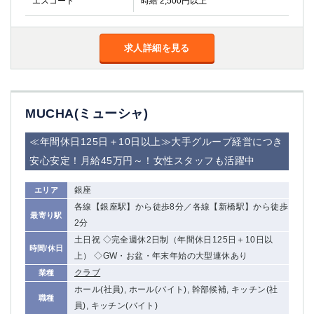
エスコート
時給 2,500円以上
求人詳細を見る
MUCHA(ミューシャ)
≪年間休日125日＋10日以上≫大手グループ経営につき
安心安定！月給45万円～！女性スタッフも活躍中
銀座
エリア
各線【銀座駅】から徒歩8分／各線【新橋駅】から徒歩
最寄り駅
2分
土日祝 ◇完全週休2日制（年間休日125日＋10日以
時間/休日
上） ◇GW・お盆・年末年始の大型連休あり
クラブ
業種
ホール(社員), ホール(バイト), 幹部候補, キッチン(社
職種
員), キッチン(バイト)