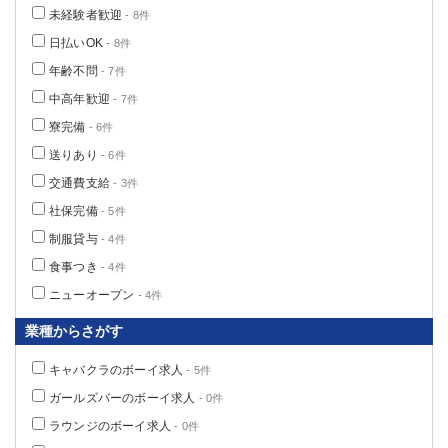
未経験者歓迎
- 8件
日払いOK
- 8件
年齢不問
- 7件
中高年歓迎
- 7件
寮完備
- 6件
送りあり
- 6件
交通費支給
- 3件
社保完備
- 5件
制服貸与
- 4件
食事つき
- 4件
ニューオープン
- 4件
業種からさがす
キャバクラのボーイ求人
- 5件
ガールズバーのボーイ求人
- 0件
ラウンジのボーイ求人
- 0件