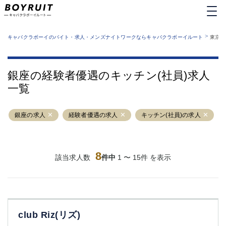
MENU
エリアから探す
関西版
>
業種から探す
キャバクラボーイのバイト・求人・メンズナイトワークならキャバクラボーイルート
東京都
職種から探す
東京都
特徴から探す
運営者情報
銀座
上野
キャバクラボーイルートとは？
銀座の経験者優遇のキッチン(社員)求人
サイトマップ
六本木
池袋
一覧
新橋
歌舞伎町
吉祥寺
練馬
銀座の求人
渋谷
経験者優遇の求人
大和
キッチン(社員)の求人
錦糸町
秋葉原
八王子
恵比寿
神田
立川
8
該当求人数
件中
1 〜 15件 を表示
千葉中央
門前仲町
町田
五反田
横須賀中央
調布
蒲田
北千住
club Riz(リズ)
①六本木 ②西麻布
大山