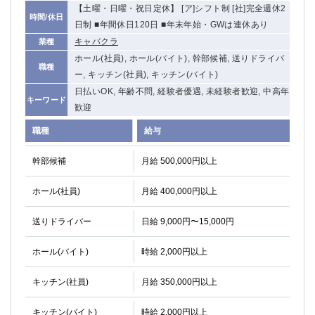
【土曜・日曜・祝日定休】 [ア]シフト制 [社]完全週休2
関内・馬車道・日ノ出町
武蔵新城
時間/休日
日制 ■年間休日120日 ■年末年始・GWは連休あり
元住吉
茅ヶ崎
キャバクラ
業種
戸塚
たまプラーザ
ホール(社員), ホール(バイト), 幹部候補, 送りドライバ
大船
相模原
職種
ー, キッチン(社員), キッチン(バイト)
厚木
横須賀
日払いOK, 年齢不問, 経験者優遇, 未経験者歓迎, 中高年
キーワード
桜木町
歓迎
職種
給与
埼玉県
大宮
南越谷
幹部候補
月給 500,000円以上
志木
川越
ホール(社員)
月給 400,000円以上
草加
南浦和
所沢
熊谷
送りドライバー
日給 9,000円〜15,000円
獨協大学前＜草加松原＞
北浦和（西口）
春日部
川口
ホール(バイト)
時給 2,000円以上
蕨
キッチン(社員)
月給 350,000円以上
千葉県
キッチン(バイト)
時給 2,000円以上