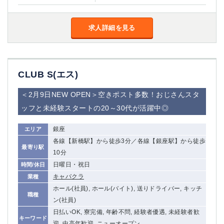
求人詳細を見る
CLUB S(エス)
＜2月9日NEW OPEN＞空きポスト多数！おじさんスタ
ッフと未経験スタートの20～30代が活躍中◎
銀座
エリア
各線【新橋駅】から徒歩3分／各線【銀座駅】から徒歩
最寄り駅
10分
日曜日・祝日
時間/休日
キャバクラ
業種
ホール(社員), ホール(バイト), 送りドライバー, キッチ
職種
ン(社員)
日払いOK, 寮完備, 年齢不問, 経験者優遇, 未経験者歓
キーワード
迎, 中高年歓迎, ニューオープン