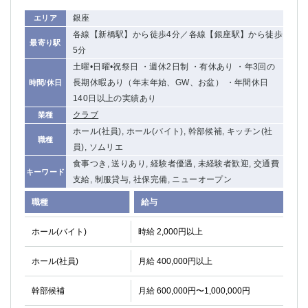
銀座
エリア
各線【新橋駅】から徒歩4分／各線【銀座駅】から徒歩
最寄り駅
5分
土曜•日曜•祝祭日 ・週休2日制 ・有休あり ・年3回の
長期休暇あり（年末年始、GW、お盆） ・年間休日
時間/休日
140日以上の実績あり
クラブ
業種
ホール(社員), ホール(バイト), 幹部候補, キッチン(社
職種
員), ソムリエ
食事つき, 送りあり, 経験者優遇, 未経験者歓迎, 交通費
キーワード
支給, 制服貸与, 社保完備, ニューオープン
職種
給与
ホール(バイト)
時給 2,000円以上
ホール(社員)
月給 400,000円以上
幹部候補
月給 600,000円〜1,000,000円