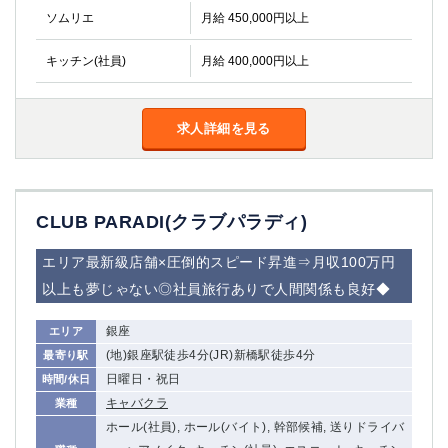
ソムリエ
月給 450,000円以上
キッチン(社員)
月給 400,000円以上
求人詳細を見る
CLUB PARADI(クラブパラディ)
エリア最新級店舗×圧倒的スピード昇進⇒月収100万円
以上も夢じゃない◎社員旅行ありで人間関係も良好◆
銀座
エリア
(地)銀座駅徒歩4分(JR)新橋駅徒歩4分
最寄り駅
日曜日・祝日
時間/休日
キャバクラ
業種
ホール(社員), ホール(バイト), 幹部候補, 送りドライバ