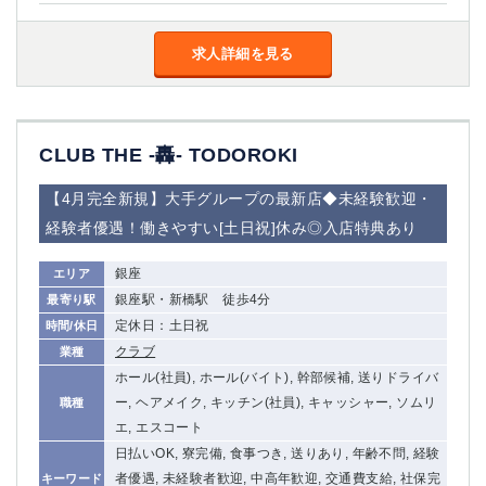
求人詳細を見る
CLUB THE -轟- TODOROKI
【4月完全新規】大手グループの最新店◆未経験歓迎・
経験者優遇！働きやすい[土日祝]休み◎入店特典あり
銀座
エリア
銀座駅・新橋駅 徒歩4分
最寄り駅
定休日：土日祝
時間/休日
クラブ
業種
ホール(社員), ホール(バイト), 幹部候補, 送りドライバ
ー, ヘアメイク, キッチン(社員), キャッシャー, ソムリ
職種
エ, エスコート
日払いOK, 寮完備, 食事つき, 送りあり, 年齢不問, 経験
者優遇, 未経験者歓迎, 中高年歓迎, 交通費支給, 社保完
キーワード