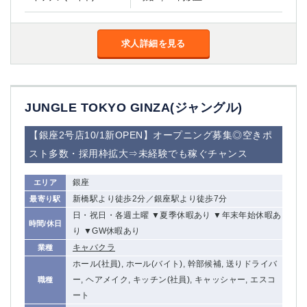
船橋
津田沼
成田
千葉
西船橋
求人詳細を見る
佐倉
柏（西口）
木更津
柏（東口）
下総中山
茂原
松戸
JUNGLE TOKYO GINZA(ジャングル)
八千代台
本八幡
東金
浦安
【銀座2号店10/1新OPEN】オープニング募集◎空きポ
スト多数・採用枠拡大⇒未経験でも稼ぐチャンス
栃木県
銀座
エリア
宇都宮
小山
新橋駅より徒歩2分／銀座駅より徒歩7分
最寄り駅
東武宇都宮（宇都宮西口）
日・祝日・各週土曜 ▼夏季休暇あり ▼年末年始休暇あ
時間/休日
り ▼GW休暇あり
茨城県
キャバクラ
業種
土浦
ひたち野うしく
ホール(社員), ホール(バイト), 幹部候補, 送りドライバ
ー, ヘアメイク, キッチン(社員), キャッシャー, エスコ
職種
群馬県
ート