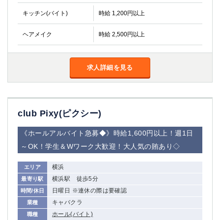
金町
大井町
キッチン(バイト)
時給 1,200円以上
大泉学園
下赤塚
竹ノ塚
三鷹
ヘアメイク
時給 2,500円以上
亀戸
水道橋
荻窪
浅草
新小岩
幡ヶ谷
求人詳細を見る
祖師ヶ谷大蔵
小岩
湯島
久米川
市川
西麻布
club Pixy(ピクシー)
五井
《ホールアルバイト急募◆》時給1,600円以上！週1日
神奈川県
～OK！学生＆Wワーク大歓迎！大人気の賄あり◇
関内
横浜
横浜
エリア
川崎
溝の口
横浜駅 徒歩5分
最寄り駅
本厚木
新横浜
日曜日 ※連休の際は要確認
時間/休日
藤沢
平塚
キャバクラ
業種
武蔵小杉
橋本
ホール(バイト)
職種
小田原
横浜・桜木町