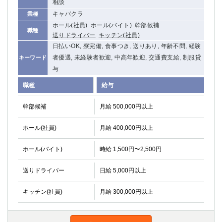
相談
船橋
津田沼
キャバクラ
業種
成田
千葉
ホール(社員)
ホール(バイト)
幹部候補
職種
西船橋
佐倉
送りドライバー
キッチン(社員)
柏（西口）
木更津
日払いOK, 寮完備, 食事つき, 送りあり, 年齢不問, 経験
柏（東口）
下総中山
者優遇, 未経験者歓迎, 中高年歓迎, 交通費支給, 制服貸
キーワード
茂原
松戸
与
八千代台
本八幡
職種
給与
東金
浦安
幹部候補
月給 500,000円以上
栃木県
ホール(社員)
月給 400,000円以上
宇都宮
小山
東武宇都宮（宇都宮西口）
ホール(バイト)
時給 1,500円〜2,500円
送りドライバー
茨城県
日給 5,000円以上
土浦
ひたち野うしく
キッチン(社員)
月給 300,000円以上
群馬県