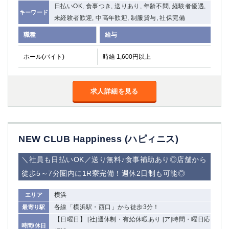
日払いOK, 食事つき, 送りあり, 年齢不問, 経験者優遇,
関内・馬車道・日ノ出町
武蔵新城
キーワード
未経験者歓迎, 中高年歓迎, 制服貸与, 社保完備
元住吉
茅ヶ崎
職種
戸塚
たまプラーザ
給与
大船
相模原
ホール(バイト)
時給 1,600円以上
厚木
横須賀
桜木町
求人詳細を見る
埼玉県
大宮
南越谷
志木
川越
NEW CLUB Happiness (ハピィニス)
草加
南浦和
所沢
熊谷
＼社員も日払いOK／送り無料♪食事補助あり◎店舗から
獨協大学前＜草加松原＞
北浦和（西口）
徒歩5～7分圏内に1R寮完備！週休2日制も可能◎
春日部
川口
蕨
横浜
エリア
各線「横浜駅・西口」から徒歩3分！
最寄り駅
千葉県
【日曜日】 [社]週休制・有給休暇あり [ア]時間・曜日応
時間/休日