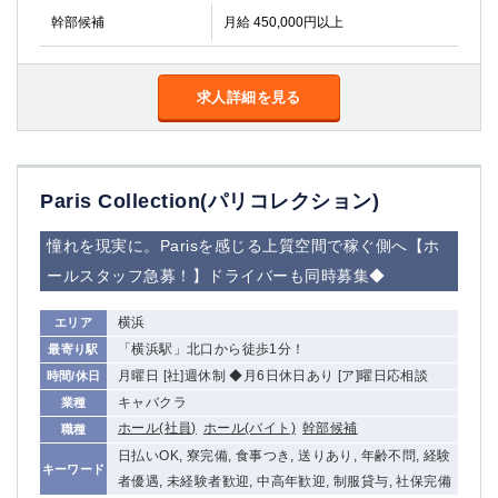
幹部候補
月給 450,000円以上
求人詳細を見る
Paris Collection(パリコレクション)
憧れを現実に。Parisを感じる上質空間で稼ぐ側へ【ホ
ールスタッフ急募！】ドライバーも同時募集◆
横浜
エリア
「横浜駅」北口から徒歩1分！
最寄り駅
月曜日 [社]週休制 ◆月6日休日あり [ア]曜日応相談
時間/休日
キャバクラ
業種
ホール(社員)
ホール(バイト)
幹部候補
職種
日払いOK, 寮完備, 食事つき, 送りあり, 年齢不問, 経験
キーワード
者優遇, 未経験者歓迎, 中高年歓迎, 制服貸与, 社保完備