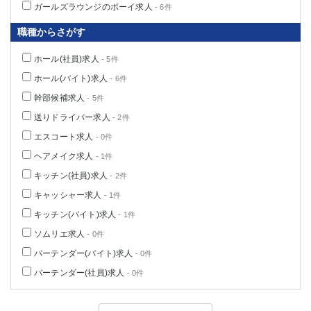
ガールズラウンジのボーイ求人
- 6件
職種からさがす
ホール(社員)求人
- 5件
ホール(バイト)求人
- 6件
幹部候補求人
- 5件
送りドライバー求人
- 2件
エスコート求人
- 0件
ヘアメイク求人
- 1件
キッチン(社員)求人
- 2件
キャッシャー求人
- 1件
キッチン(バイト)求人
- 1件
ソムリエ求人
- 0件
バーテンダー(バイト)求人
- 0件
バーテンダー(社員)求人
- 0件