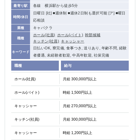
各線 横浜駅から徒歩5分
最寄り駅
日曜日 [社] ■週休制 ■週休2日制も選択可能 [ア] ■曜日
時間/休日
応相談
キャバクラ
業種
ホール(社員)
ホール(バイト)
幹部候補
職種
キッチン(社員)
キャッシャー
日払いOK, 寮完備, 食事つき, 送りあり, 年齢不問, 経験
キーワード
者優遇, 未経験者歓迎, 中高年歓迎, 社保完備
職種
給与
ホール(社員)
月給 300,000円以上
ホール(バイト)
時給 1,500円以上
キャッシャー
月給 270,000円以上
キッチン(社員)
月給 300,000円以上
キャッシャー
時給 1,200円以上