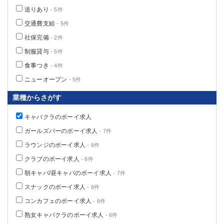
送りあり
- 5件
交通費支給
- 5件
社保完備
- 2件
制服貸与
- 5件
食事つき
- 4件
ニューオープン
- 5件
業種からさがす
キャバクラのボーイ求人
ガールズバーのボーイ求人
- 7件
ラウンジのボーイ求人
- 6件
クラブのボーイ求人
- 6件
朝キャバ/昼キャバのボーイ求人
- 7件
スナックのボーイ求人
- 6件
コンカフェのボーイ求人
- 6件
熟女キャバクラのボーイ求人
- 6件