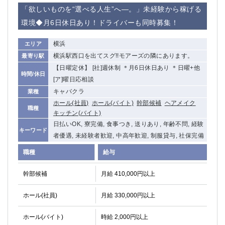
赤坂
高円寺
「欲しいものを“選べる人生”へ―。」未経験から稼げる
赤羽
品川
環境◆月6日休日あり！ドライバーも同時募集！
蒲田東口
多摩センター
立川（南口）
新宿
横浜
エリア
浜松町
西葛西
横浜駅西口を出てスグ!!モアーズの隣にあります。
最寄り駅
中野
葛西
【日曜定休】 [社]週休制 ＊月6日休日あり ＊日曜+他
時間/休日
府中
中目黒
[ア]曜日応相談
ひばりヶ丘（北口）
学芸大学
キャバクラ
業種
吉祥寺（南口／公園口）
ホール(社員)
ホール(バイト)
小作・羽村・福生エリア
幹部候補
ヘアメイク
職種
キッチン(バイト)
自由が丘
吉祥寺（北口／東口）
日払いOK, 寮完備, 食事つき, 送りあり, 年齢不問, 経験
四谷
錦糸町南口
キーワード
者優遇, 未経験者歓迎, 中高年歓迎, 制服貸与, 社保完備
下北沢・経堂
金町（北口）
職種
給与
成増駅徒歩3分の好立地！
①JR埼京線「赤羽駅」から徒歩2分 ②
三軒茶屋（南口）
①歌舞伎町 ②新宿 ③新宿三丁目 ④
幹部候補
月給 410,000円以上
①歌舞伎町 ②新宿 ③西部新宿 ③東新宿
①歌舞伎町 ②新宿
①銀座 ②新橋
錦糸町(南口)
ホール(社員)
月給 330,000円以上
蒲田(西口)
清瀬（南口）
①東武練馬 ②成増・板橋 ③大山 ②池袋
池袋東口
ホール(バイト)
時給 2,000円以上