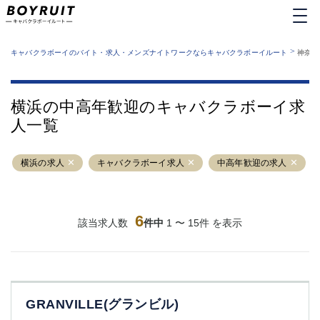
MENU
エリアから探す
関西版
>
業種から探す
キャバクラボーイのバイト・求人・メンズナイトワークならキャバクラボーイルート
神奈川
職種から探す
東京都
特徴から探す
運営者情報
銀座
上野
キャバクラボーイルートとは？
横浜の中高年歓迎のキャバクラボーイ求
サイトマップ
六本木
池袋
人一覧
新橋
歌舞伎町
吉祥寺
練馬
横浜の求人
渋谷
キャバクラボーイ求人
大和
中高年歓迎の求人
錦糸町
秋葉原
八王子
恵比寿
神田
立川
6
該当求人数
件中
1 〜 15件 を表示
千葉中央
門前仲町
町田
五反田
横須賀中央
調布
蒲田
北千住
GRANVILLE(グランビル)
①六本木 ②西麻布
大山