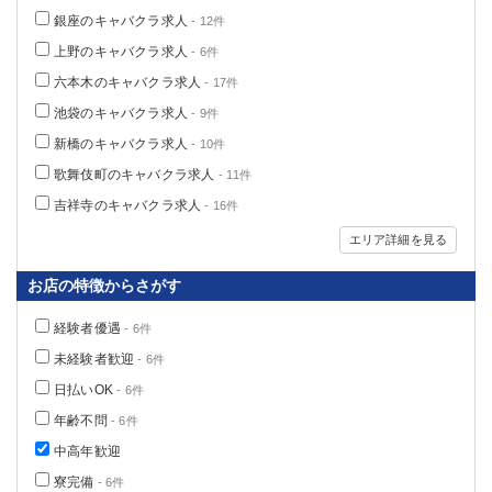
銀座のキャバクラ求人
- 12件
上野のキャバクラ求人
- 6件
六本木のキャバクラ求人
- 17件
池袋のキャバクラ求人
- 9件
新橋のキャバクラ求人
- 10件
歌舞伎町のキャバクラ求人
- 11件
吉祥寺のキャバクラ求人
- 16件
エリア詳細を見る
お店の特徴からさがす
経験者優遇
- 6件
未経験者歓迎
- 6件
日払いOK
- 6件
年齢不問
- 6件
中高年歓迎
寮完備
- 6件