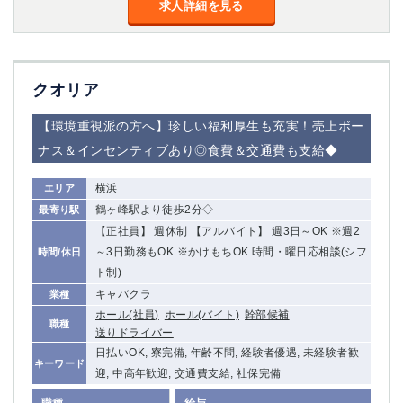
求人詳細を見る
高崎
館林
0
選択した内容で設定
該当求人
件
クオリア
【環境重視派の方へ】珍しい福利厚生も充実！売上ボー
ナス＆インセンティブあり◎食費＆交通費も支給◆
横浜
エリア
鶴ヶ峰駅より徒歩2分◇
最寄り駅
【正社員】 週休制 【アルバイト】 週3日～OK ※週2
～3日勤務もOK ※かけもちOK 時間・曜日応相談(シフ
時間/休日
ト制)
キャバクラ
業種
ホール(社員)
ホール(バイト)
幹部候補
職種
送りドライバー
日払いOK, 寮完備, 年齢不問, 経験者優遇, 未経験者歓
キーワード
迎, 中高年歓迎, 交通費支給, 社保完備