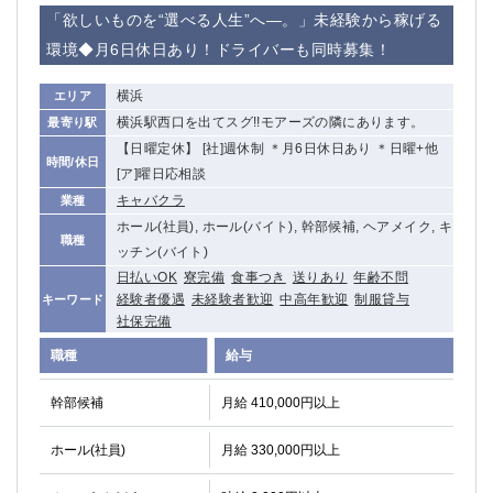
赤坂
高円寺
「欲しいものを“選べる人生”へ―。」未経験から稼げる
赤羽
品川
環境◆月6日休日あり！ドライバーも同時募集！
蒲田東口
多摩センター
立川（南口）
新宿
横浜
エリア
浜松町
西葛西
横浜駅西口を出てスグ!!モアーズの隣にあります。
最寄り駅
中野
葛西
【日曜定休】 [社]週休制 ＊月6日休日あり ＊日曜+他
時間/休日
府中
中目黒
[ア]曜日応相談
ひばりヶ丘（北口）
学芸大学
キャバクラ
業種
吉祥寺（南口／公園口）
小作・羽村・福生エリア
ホール(社員), ホール(バイト), 幹部候補, ヘアメイク, キ
職種
ッチン(バイト)
自由が丘
吉祥寺（北口／東口）
日払いOK
寮完備
食事つき
送りあり
年齢不問
四谷
錦糸町南口
経験者優遇
未経験者歓迎
中高年歓迎
制服貸与
キーワード
下北沢・経堂
金町（北口）
社保完備
成増駅徒歩3分の好立地！
①JR埼京線「赤羽駅」から徒歩2分 ②
職種
給与
三軒茶屋（南口）
①歌舞伎町 ②新宿 ③新宿三丁目 ④
①歌舞伎町 ②新宿 ③西部新宿 ③東新宿
①歌舞伎町 ②新宿
幹部候補
月給 410,000円以上
①銀座 ②新橋
錦糸町(南口)
蒲田(西口)
清瀬（南口）
ホール(社員)
月給 330,000円以上
①東武練馬 ②成増・板橋 ③大山 ②池袋
池袋東口