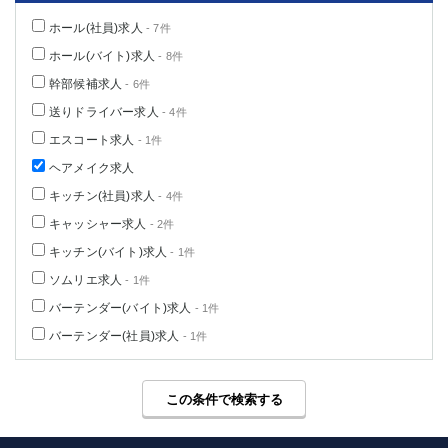
高崎
館林
ホール(社員)求人
- 7件
ホール(バイト)求人
- 8件
幹部候補求人
0
- 6件
選択した内容で設定
該当求人
件
送りドライバー求人
- 4件
エスコート求人
- 1件
ヘアメイク求人
キッチン(社員)求人
- 4件
キャッシャー求人
- 2件
キッチン(バイト)求人
- 1件
ソムリエ求人
- 1件
バーテンダー(バイト)求人
- 1件
バーテンダー(社員)求人
- 1件
この条件で検索する