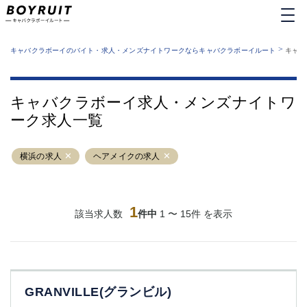
MENU
エリアから探す
関西版
>
業種から探す
キャバクラボーイのバイト・求人・メンズナイトワークならキャバクラボーイルート
キャバ
職種から探す
東京都
特徴から探す
運営者情報
銀座
上野
キャバクラボーイルートとは？
キャバクラボーイ求人・メンズナイトワ
サイトマップ
六本木
池袋
ーク求人一覧
新橋
歌舞伎町
吉祥寺
練馬
横浜の求人
渋谷
ヘアメイクの求人
大和
錦糸町
秋葉原
八王子
恵比寿
神田
立川
1
該当求人数
件中
1 〜 15件 を表示
千葉中央
門前仲町
町田
五反田
横須賀中央
調布
蒲田
北千住
GRANVILLE(グランビル)
①六本木 ②西麻布
大山