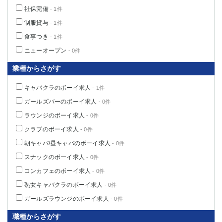
船橋
津田沼
社保完備
- 1件
成田
千葉
制服貸与
- 1件
西船橋
佐倉
食事つき
- 1件
柏（西口）
木更津
ニューオープン
- 0件
柏（東口）
下総中山
業種からさがす
茂原
松戸
八千代台
本八幡
キャバクラのボーイ求人
- 1件
東金
浦安
ガールズバーのボーイ求人
- 0件
ラウンジのボーイ求人
- 0件
栃木県
クラブのボーイ求人
- 0件
宇都宮
小山
朝キャバ/昼キャバのボーイ求人
- 0件
東武宇都宮（宇都宮西口）
スナックのボーイ求人
- 0件
茨城県
コンカフェのボーイ求人
- 0件
熟女キャバクラのボーイ求人
- 0件
土浦
ひたち野うしく
ガールズラウンジのボーイ求人
- 0件
群馬県
職種からさがす