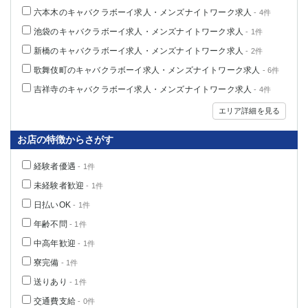
六本木のキャバクラボーイ求人・メンズナイトワーク求人
関内・馬車道・日ノ出町
武蔵新城
- 4件
元住吉
茅ヶ崎
池袋のキャバクラボーイ求人・メンズナイトワーク求人
- 1件
戸塚
たまプラーザ
新橋のキャバクラボーイ求人・メンズナイトワーク求人
- 2件
大船
相模原
歌舞伎町のキャバクラボーイ求人・メンズナイトワーク求人
- 6件
厚木
横須賀
吉祥寺のキャバクラボーイ求人・メンズナイトワーク求人
- 4件
桜木町
エリア詳細を見る
埼玉県
お店の特徴からさがす
大宮
南越谷
経験者優遇
- 1件
志木
川越
未経験者歓迎
- 1件
草加
南浦和
日払いOK
- 1件
所沢
熊谷
年齢不問
獨協大学前＜草加松原＞
- 1件
北浦和（西口）
春日部
川口
中高年歓迎
- 1件
蕨
寮完備
- 1件
送りあり
- 1件
千葉県
交通費支給
- 0件