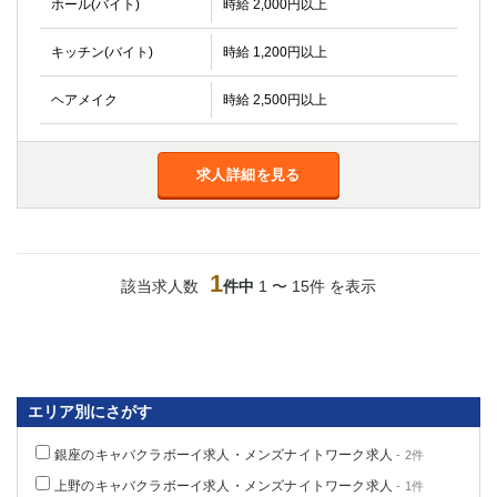
ホール(バイト)
時給 2,000円以上
金町
大井町
大泉学園
下赤塚
キッチン(バイト)
時給 1,200円以上
竹ノ塚
三鷹
亀戸
水道橋
ヘアメイク
時給 2,500円以上
荻窪
浅草
新小岩
幡ヶ谷
祖師ヶ谷大蔵
求人詳細を見る
小岩
湯島
久米川
市川
西麻布
五井
1
該当求人数
件中
1 〜 15件 を表示
神奈川県
関内
横浜
川崎
溝の口
本厚木
新横浜
エリア別にさがす
藤沢
平塚
銀座のキャバクラボーイ求人・メンズナイトワーク求人
- 2件
武蔵小杉
橋本
上野のキャバクラボーイ求人・メンズナイトワーク求人
- 1件
小田原
横浜・桜木町