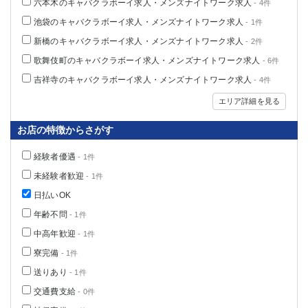
六本木のキャバクラボーイ求人・メンズナイトワーク求人
- 4件
関内・馬車道・日ノ出町
武蔵新城
池袋のキャバクラボーイ求人・メンズナイトワーク求人
- 1件
元住吉
茅ヶ崎
新橋のキャバクラボーイ求人・メンズナイトワーク求人
- 2件
戸塚
たまプラーザ
歌舞伎町のキャバクラボーイ求人・メンズナイトワーク求人
- 6件
大船
相模原
吉祥寺のキャバクラボーイ求人・メンズナイトワーク求人
- 4件
厚木
横須賀
桜木町
エリア詳細を見る
お店の特徴からさがす
埼玉県
大宮
南越谷
経験者優遇
- 1件
志木
川越
未経験者歓迎
- 1件
草加
南浦和
日払いOK
所沢
熊谷
年齢不問
- 1件
獨協大学前＜草加松原＞
北浦和（西口）
中高年歓迎
- 1件
春日部
川口
寮完備
- 1件
蕨
送りあり
- 1件
交通費支給
千葉県
- 0件