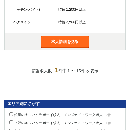
金町
大井町
大泉学園
下赤塚
キッチン(バイト)
時給 1,200円以上
竹ノ塚
三鷹
ヘアメイク
時給 2,500円以上
亀戸
水道橋
荻窪
浅草
新小岩
幡ヶ谷
求人詳細を見る
祖師ヶ谷大蔵
小岩
湯島
久米川
市川
西麻布
五井
1
該当求人数
件中
1 〜 15件 を表示
神奈川県
関内
横浜
川崎
溝の口
エリア別にさがす
本厚木
新横浜
藤沢
平塚
銀座のキャバクラボーイ求人・メンズナイトワーク求人
- 2件
武蔵小杉
橋本
上野のキャバクラボーイ求人・メンズナイトワーク求人
- 1件
小田原
横浜・桜木町