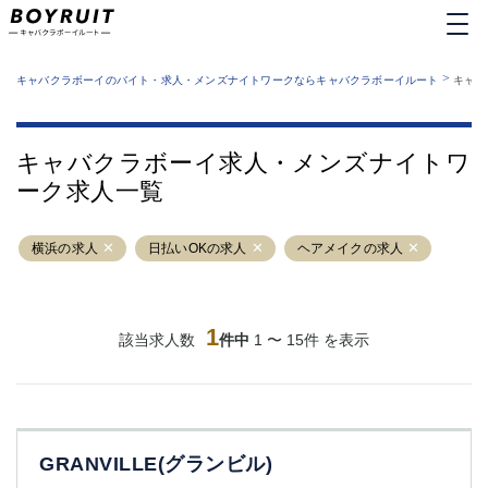
MENU
エリアから探す
関西版
>
業種から探す
キャバクラボーイのバイト・求人・メンズナイトワークならキャバクラボーイルート
キャバ
職種から探す
東京都
特徴から探す
運営者情報
銀座
上野
キャバクラボーイルートとは？
キャバクラボーイ求人・メンズナイトワ
サイトマップ
六本木
池袋
ーク求人一覧
新橋
歌舞伎町
吉祥寺
練馬
横浜の求人
渋谷
日払いOKの求人
大和
ヘアメイクの求人
錦糸町
秋葉原
八王子
恵比寿
神田
立川
1
該当求人数
件中
1 〜 15件 を表示
千葉中央
門前仲町
町田
五反田
横須賀中央
調布
蒲田
北千住
GRANVILLE(グランビル)
①六本木 ②西麻布
大山