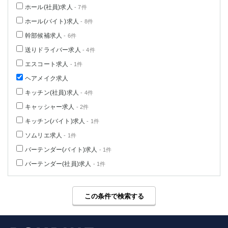
ホール(社員)求人
- 7件
高崎
館林
ホール(バイト)求人
- 8件
幹部候補求人
- 6件
0
選択した内容で設定
該当求人
件
送りドライバー求人
- 4件
エスコート求人
- 1件
ヘアメイク求人
キッチン(社員)求人
- 4件
キャッシャー求人
- 2件
キッチン(バイト)求人
- 1件
ソムリエ求人
- 1件
バーテンダー(バイト)求人
- 1件
バーテンダー(社員)求人
- 1件
この条件で検索する