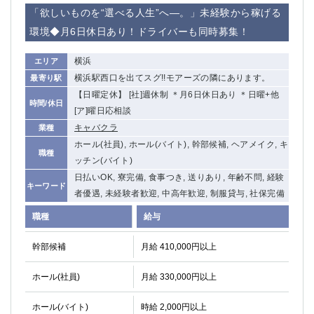
赤坂
高円寺
「欲しいものを“選べる人生”へ―。」未経験から稼げる
赤羽
品川
環境◆月6日休日あり！ドライバーも同時募集！
蒲田東口
多摩センター
立川（南口）
新宿
横浜
エリア
浜松町
西葛西
横浜駅西口を出てスグ!!モアーズの隣にあります。
最寄り駅
中野
葛西
【日曜定休】 [社]週休制 ＊月6日休日あり ＊日曜+他
時間/休日
府中
中目黒
[ア]曜日応相談
ひばりヶ丘（北口）
学芸大学
キャバクラ
業種
吉祥寺（南口／公園口）
小作・羽村・福生エリア
ホール(社員), ホール(バイト), 幹部候補, ヘアメイク, キ
職種
ッチン(バイト)
自由が丘
吉祥寺（北口／東口）
日払いOK, 寮完備, 食事つき, 送りあり, 年齢不問, 経験
四谷
錦糸町南口
キーワード
者優遇, 未経験者歓迎, 中高年歓迎, 制服貸与, 社保完備
下北沢・経堂
金町（北口）
成増駅徒歩3分の好立地！
①JR埼京線「赤羽駅」から徒歩2分 ②
職種
給与
三軒茶屋（南口）
①歌舞伎町 ②新宿 ③新宿三丁目 ④
幹部候補
月給 410,000円以上
①歌舞伎町 ②新宿 ③西部新宿 ③東新宿
①歌舞伎町 ②新宿
①銀座 ②新橋
錦糸町(南口)
ホール(社員)
月給 330,000円以上
蒲田(西口)
清瀬（南口）
①東武練馬 ②成増・板橋 ③大山 ②池袋
池袋東口
ホール(バイト)
時給 2,000円以上