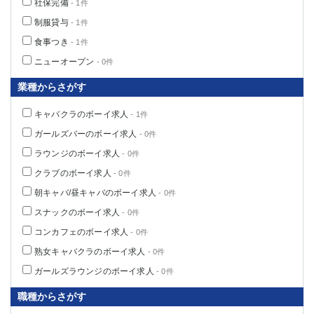
社保完備
- 1件
船橋
津田沼
制服貸与
- 1件
成田
千葉
食事つき
- 1件
西船橋
佐倉
ニューオープン
柏（西口）
木更津
- 0件
柏（東口）
下総中山
業種からさがす
茂原
松戸
キャバクラのボーイ求人
八千代台
本八幡
- 1件
東金
浦安
ガールズバーのボーイ求人
- 0件
ラウンジのボーイ求人
- 0件
栃木県
クラブのボーイ求人
- 0件
宇都宮
小山
朝キャバ/昼キャバのボーイ求人
- 0件
東武宇都宮（宇都宮西口）
スナックのボーイ求人
- 0件
コンカフェのボーイ求人
- 0件
茨城県
熟女キャバクラのボーイ求人
- 0件
土浦
ひたち野うしく
ガールズラウンジのボーイ求人
- 0件
職種からさがす
群馬県