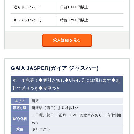
金町
大井町
送りドライバー
日給 6,000円以上
大泉学園
下赤塚
竹ノ塚
三鷹
キッチン(バイト)
時給 1,500円以上
亀戸
水道橋
荻窪
浅草
新小岩
幡ヶ谷
求人詳細を見る
祖師ヶ谷大蔵
小岩
湯島
久米川
市川
西麻布
GAIA JASPER(ガイア ジャスパー)
五井
ホール急募！◆客引き無し◆0時45分には帰れます◆無
神奈川県
料で送りつき◆食事つき
関内
横浜
所沢
エリア
川崎
溝の口
所沢駅【西口】より徒歩1分
最寄り駅
本厚木
新横浜
・日曜、祝日 ・正月、GW、お盆休みあり ・有休制度
藤沢
平塚
時間/休日
あり
武蔵小杉
橋本
キャバクラ
業種
小田原
横浜・桜木町