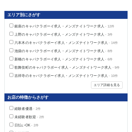
船橋
津田沼
成田
千葉
エリア別にさがす
西船橋
佐倉
柏（西口）
木更津
銀座のキャバクラボーイ求人・メンズナイトワーク求人
- 12件
柏（東口）
下総中山
上野のキャバクラボーイ求人・メンズナイトワーク求人
- 3件
茂原
松戸
六本木のキャバクラボーイ求人・メンズナイトワーク求人
- 14件
八千代台
本八幡
池袋のキャバクラボーイ求人・メンズナイトワーク求人
- 8件
東金
浦安
新橋のキャバクラボーイ求人・メンズナイトワーク求人
- 6件
歌舞伎町のキャバクラボーイ求人・メンズナイトワーク求人
- 9件
栃木県
吉祥寺のキャバクラボーイ求人・メンズナイトワーク求人
- 10件
宇都宮
小山
エリア詳細を見る
東武宇都宮（宇都宮西口）
お店の特徴からさがす
茨城県
経験者優遇
- 2件
土浦
ひたち野うしく
未経験者歓迎
- 2件
日払いOK
- 2件
群馬県