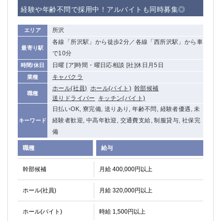
赤坂
高円寺
経験や年齢不問で採用中！アルバイトも同時募集◎
赤羽
品川
蒲田東口
多摩センター
所沢
エリア
立川（南口）
新宿
各線「所沢駅」から徒歩2分／各線「西所沢駅」から車
最寄り駅
浜松町
西葛西
で10分
中野
葛西
日曜 [ア]時間・曜日応相談 [社]休日月5日
時間/休日
府中
中目黒
キャバクラ
業種
ホール(社員)
ホール(バイト)
幹部候補
ひばりヶ丘（北口）
学芸大学
職種
送りドライバー
キッチン(バイト)
吉祥寺（南口／公園口）
小作・羽村・福生エリア
日払いOK, 寮完備, 送りあり, 年齢不問, 経験者優遇, 未
自由が丘
吉祥寺（北口／東口）
経験者歓迎, 中高年歓迎, 交通費支給, 制服貸与, 社保完
キーワード
四谷
錦糸町南口
備
下北沢・経堂
金町（北口）
職種
給与
成増駅徒歩3分の好立地！
①JR埼京線「赤羽駅」から徒歩2分 ②
三軒茶屋（南口）
①歌舞伎町 ②新宿 ③新宿三丁目 ④
幹部候補
月給 400,000円以上
①歌舞伎町 ②新宿 ③西部新宿 ③東新宿
①歌舞伎町 ②新宿
①銀座 ②新橋
錦糸町(南口)
ホール(社員)
月給 320,000円以上
蒲田(西口)
清瀬（南口）
ホール(バイト)
時給 1,500円以上
①東武練馬 ②成増・板橋 ③大山 ②池袋
池袋東口