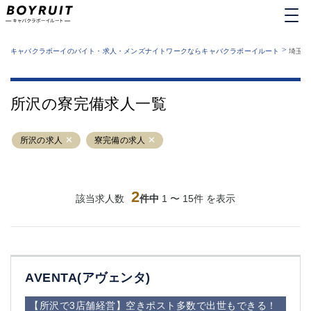
MENU
エリアから探す
関西版
>
業種から探す
キャバクラボーイのバイト・求人・メンズナイトワークならキャバクラボーイルート
埼玉県
職種から探す
東京都
特徴から探す
運営者情報
銀座
上野
キャバクラボーイルートとは？
所沢の寮完備求人一覧
サイトマップ
六本木
池袋
新橋
歌舞伎町
所沢の求人
寮完備の求人
吉祥寺
練馬
渋谷
大和
錦糸町
秋葉原
八王子
2
恵比寿
該当求人数
件中
1 〜 15件 を表示
神田
立川
千葉中央
門前仲町
町田
五反田
横須賀中央
調布
AVENTA(アヴェンタ)
蒲田
北千住
①六本木 ②西麻布
大山
【所沢で3店舗経営】空きポスト多数で出世もできる！