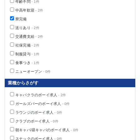
年齢不問
- 1件
高崎
館林
中高年歓迎
- 2件
寮完備
0
送りあり
- 2件
選択した内容で設定
該当求人
件
交通費支給
- 2件
社保完備
- 2件
制服貸与
- 1件
食事つき
- 1件
ニューオープン
- 0件
業種からさがす
キャバクラのボーイ求人
- 2件
ガールズバーのボーイ求人
- 0件
ラウンジのボーイ求人
- 0件
クラブのボーイ求人
- 0件
朝キャバ/昼キャバのボーイ求人
- 0件
スナックのボーイ求人
- 0件