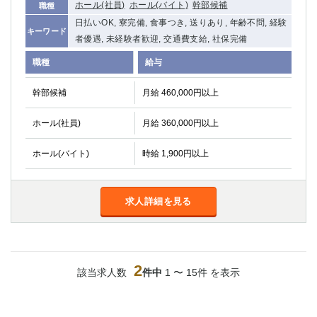
ホール(社員)
ホール(バイト)
幹部候補
職種
関内・馬車道・日ノ出町
武蔵新城
日払いOK, 寮完備, 食事つき, 送りあり, 年齢不問, 経験
元住吉
茅ヶ崎
キーワード
者優遇, 未経験者歓迎, 交通費支給, 社保完備
戸塚
たまプラーザ
職種
給与
大船
相模原
厚木
横須賀
幹部候補
月給 460,000円以上
桜木町
ホール(社員)
月給 360,000円以上
埼玉県
ホール(バイト)
時給 1,900円以上
大宮
南越谷
志木
川越
草加
南浦和
求人詳細を見る
所沢
熊谷
獨協大学前＜草加松原＞
北浦和（西口）
春日部
川口
蕨
2
該当求人数
件中
1 〜 15件 を表示
千葉県