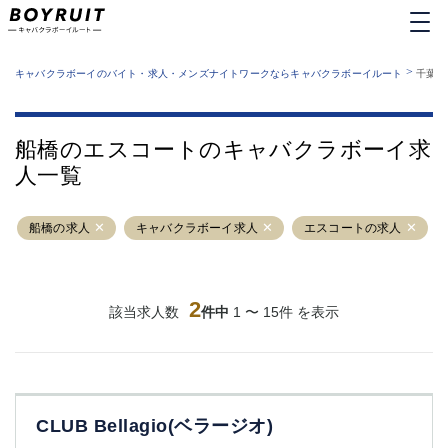
MENU
エリアから探す
関西版
>
業種から探す
キャバクラボーイのバイト・求人・メンズナイトワークならキャバクラボーイルート
千葉県
職種から探す
東京都
特徴から探す
運営者情報
銀座
上野
キャバクラボーイルートとは？
船橋のエスコートのキャバクラボーイ求
サイトマップ
六本木
池袋
人一覧
新橋
歌舞伎町
吉祥寺
練馬
船橋の求人
渋谷
キャバクラボーイ求人
大和
エスコートの求人
錦糸町
秋葉原
八王子
恵比寿
神田
立川
2
該当求人数
件中
1 〜 15件 を表示
千葉中央
門前仲町
町田
五反田
横須賀中央
調布
蒲田
北千住
CLUB Bellagio(ベラージオ)
①六本木 ②西麻布
大山