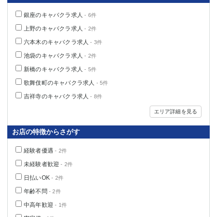
高崎
館林
銀座のキャバクラ求人
- 6件
上野のキャバクラ求人
- 2件
0
六本木のキャバクラ求人
- 3件
選択した内容で設定
該当求人
件
池袋のキャバクラ求人
- 2件
新橋のキャバクラ求人
- 5件
歌舞伎町のキャバクラ求人
- 5件
吉祥寺のキャバクラ求人
- 8件
エリア詳細を見る
お店の特徴からさがす
経験者優遇
- 2件
未経験者歓迎
- 2件
日払いOK
- 2件
年齢不問
- 2件
中高年歓迎
- 1件