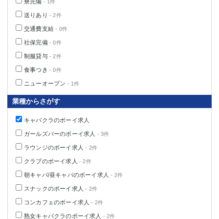
寮完備
- 1件
送りあり
- 2件
交通費支給
- 0件
社保完備
- 0件
制服貸与
- 2件
食事つき
- 0件
ニューオープン
- 1件
業種からさがす
キャバクラのボーイ求人
ガールズバーのボーイ求人
- 3件
ラウンジのボーイ求人
- 2件
クラブのボーイ求人
- 2件
朝キャバ/昼キャバのボーイ求人
- 2件
スナックのボーイ求人
- 2件
コンカフェのボーイ求人
- 2件
熟女キャバクラのボーイ求人
- 2件