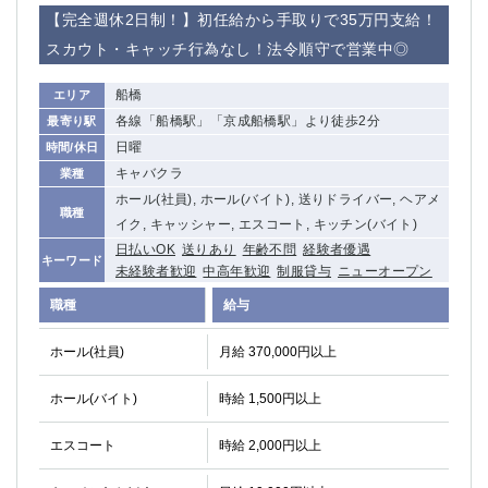
赤坂
高円寺
【完全週休2日制！】初任給から手取りで35万円支給！
赤羽
品川
スカウト・キャッチ行為なし！法令順守で営業中◎
蒲田東口
多摩センター
立川（南口）
新宿
船橋
エリア
浜松町
西葛西
各線「船橋駅」「京成船橋駅」より徒歩2分
最寄り駅
中野
葛西
日曜
時間/休日
府中
中目黒
キャバクラ
業種
ひばりヶ丘（北口）
学芸大学
ホール(社員), ホール(バイト), 送りドライバー, ヘアメ
職種
吉祥寺（南口／公園口）
小作・羽村・福生エリア
イク, キャッシャー, エスコート, キッチン(バイト)
日払いOK
送りあり
年齢不問
経験者優遇
自由が丘
吉祥寺（北口／東口）
キーワード
未経験者歓迎
中高年歓迎
制服貸与
ニューオープン
四谷
錦糸町南口
職種
下北沢・経堂
金町（北口）
給与
成増駅徒歩3分の好立地！
①JR埼京線「赤羽駅」から徒歩2分 ②
ホール(社員)
月給 370,000円以上
三軒茶屋（南口）
①歌舞伎町 ②新宿 ③新宿三丁目 ④
①歌舞伎町 ②新宿 ③西部新宿 ③東新宿
①歌舞伎町 ②新宿
ホール(バイト)
時給 1,500円以上
①銀座 ②新橋
錦糸町(南口)
蒲田(西口)
清瀬（南口）
エスコート
時給 2,000円以上
①東武練馬 ②成増・板橋 ③大山 ②池袋
池袋東口