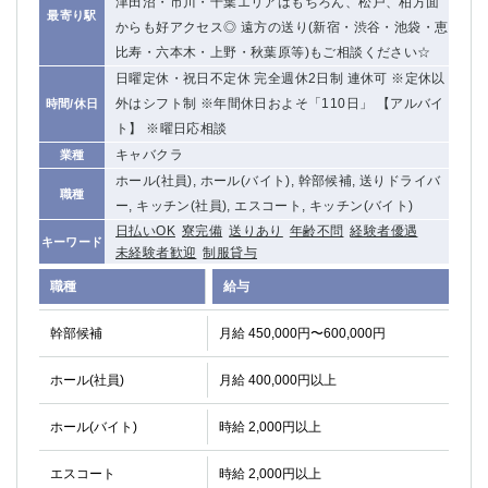
津田沼・市川・千葉エリアはもちろん、松戸、柏方面
最寄り駅
関内・馬車道・日ノ出町
武蔵新城
からも好アクセス◎ 遠方の送り(新宿・渋谷・池袋・恵
元住吉
茅ヶ崎
比寿・六本木・上野・秋葉原等)もご相談ください☆
戸塚
たまプラーザ
日曜定休・祝日不定休 完全週休2日制 連休可 ※定休以
大船
相模原
外はシフト制 ※年間休日およそ「110日」 【アルバイ
時間/休日
厚木
ト】 ※曜日応相談
横須賀
キャバクラ
業種
桜木町
ホール(社員), ホール(バイト), 幹部候補, 送りドライバ
職種
ー, キッチン(社員), エスコート, キッチン(バイト)
埼玉県
日払いOK
寮完備
送りあり
年齢不問
経験者優遇
キーワード
大宮
南越谷
未経験者歓迎
制服貸与
志木
川越
職種
給与
草加
南浦和
所沢
熊谷
幹部候補
月給 450,000円〜600,000円
獨協大学前＜草加松原＞
北浦和（西口）
ホール(社員)
月給 400,000円以上
春日部
川口
蕨
ホール(バイト)
時給 2,000円以上
千葉県
エスコート
時給 2,000円以上