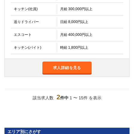
船橋
津田沼
キッチン(社員)
月給 300,000円以上
成田
千葉
西船橋
佐倉
送りドライバー
日給 8,000円以上
柏（西口）
木更津
柏（東口）
下総中山
エスコート
月給 400,000円以上
茂原
松戸
キッチン(バイト)
時給 1,800円以上
八千代台
本八幡
東金
浦安
求人詳細を見る
栃木県
宇都宮
小山
東武宇都宮（宇都宮西口）
2
該当求人数
件中
1 〜 15件 を表示
茨城県
土浦
ひたち野うしく
群馬県
エリア別にさがす