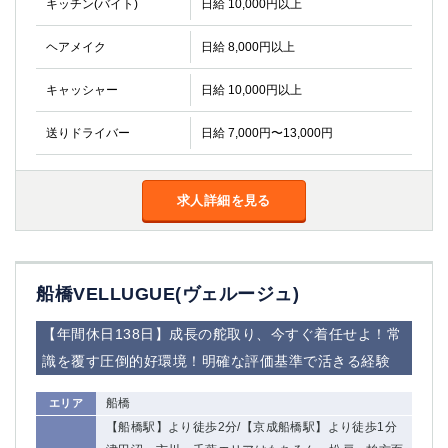
キッチン(バイト)
日給 10,000円以上
金町
大井町
大泉学園
下赤塚
ヘアメイク
日給 8,000円以上
竹ノ塚
三鷹
亀戸
水道橋
キャッシャー
日給 10,000円以上
荻窪
浅草
新小岩
幡ヶ谷
送りドライバー
日給 7,000円〜13,000円
祖師ヶ谷大蔵
小岩
湯島
久米川
求人詳細を見る
市川
西麻布
五井
神奈川県
船橋VELLUGUE(ヴェルージュ)
関内
横浜
【年間休日138日】成長の舵取り、今すぐ着任せよ！常
川崎
溝の口
識を覆す圧倒的好環境！明確な評価基準で活きる経験
本厚木
新横浜
藤沢
平塚
船橋
エリア
武蔵小杉
橋本
【船橋駅】より徒歩2分/【京成船橋駅】より徒歩1分
小田原
横浜・桜木町