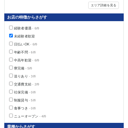
エリア詳細を見る
お店の特徴からさがす
経験者優遇
- 6件
未経験者歓迎
日払いOK
- 6件
年齢不問
- 6件
中高年歓迎
- 6件
寮完備
- 5件
送りあり
- 3件
交通費支給
- 2件
社保完備
- 0件
制服貸与
- 5件
食事つき
- 0件
ニューオープン
- 4件
業種からさがす