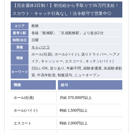
赤坂
高円寺
【完全週休2日制！】初任給から手取りで35万円支給！
赤羽
品川
スカウト・キャッチ行為なし！法令順守で営業中◎
蒲田東口
多摩センター
立川（南口）
新宿
船橋
エリア
浜松町
西葛西
各線「船橋駅」「京成船橋駅」より徒歩2分
最寄り駅
中野
葛西
日曜
時間/休日
府中
中目黒
キャバクラ
業種
ひばりヶ丘（北口）
学芸大学
ホール(社員), ホール(バイト), 送りドライバー, ヘアメ
職種
吉祥寺（南口／公園口）
小作・羽村・福生エリア
イク, キャッシャー, エスコート, キッチン(バイト)
自由が丘
日払いOK, 送りあり, 年齢不問, 経験者優遇, 未経験者歓
吉祥寺（北口／東口）
キーワード
迎, 中高年歓迎, 制服貸与, ニューオープン
四谷
錦糸町南口
下北沢・経堂
金町（北口）
職種
給与
成増駅徒歩3分の好立地！
①JR埼京線「赤羽駅」から徒歩2分 ②
ホール(社員)
月給 370,000円以上
三軒茶屋（南口）
①歌舞伎町 ②新宿 ③新宿三丁目 ④
①歌舞伎町 ②新宿 ③西部新宿 ③東新宿
①歌舞伎町 ②新宿
ホール(バイト)
時給 1,500円以上
①銀座 ②新橋
錦糸町(南口)
蒲田(西口)
清瀬（南口）
エスコート
時給 2,000円以上
①東武練馬 ②成増・板橋 ③大山 ②池袋
池袋東口