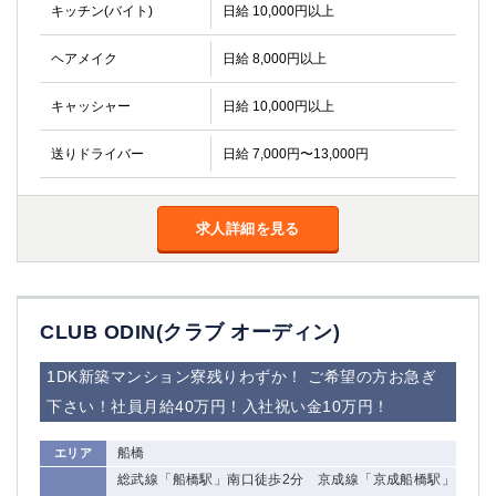
金町
大井町
キッチン(バイト)
日給 10,000円以上
大泉学園
下赤塚
ヘアメイク
日給 8,000円以上
竹ノ塚
三鷹
亀戸
水道橋
キャッシャー
日給 10,000円以上
荻窪
浅草
新小岩
幡ヶ谷
送りドライバー
日給 7,000円〜13,000円
祖師ヶ谷大蔵
小岩
湯島
久米川
求人詳細を見る
市川
西麻布
五井
神奈川県
CLUB ODIN(クラブ オーディン)
関内
横浜
1DK新築マンション寮残りわずか！ ご希望の方お急ぎ
川崎
溝の口
下さい！社員月給40万円！入社祝い金10万円！
本厚木
新横浜
藤沢
平塚
船橋
エリア
武蔵小杉
橋本
総武線「船橋駅」南口徒歩2分 京成線「京成船橋駅」
小田原
横浜・桜木町