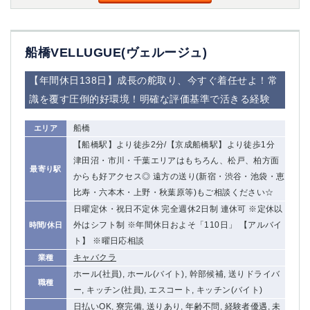
船橋VELLUGUE(ヴェルージュ)
【年間休日138日】成長の舵取り、今すぐ着任せよ！常
識を覆す圧倒的好環境！明確な評価基準で活きる経験
船橋
エリア
【船橋駅】より徒歩2分/【京成船橋駅】より徒歩1分
津田沼・市川・千葉エリアはもちろん、松戸、柏方面
最寄り駅
からも好アクセス◎ 遠方の送り(新宿・渋谷・池袋・恵
比寿・六本木・上野・秋葉原等)もご相談ください☆
日曜定休・祝日不定休 完全週休2日制 連休可 ※定休以
外はシフト制 ※年間休日およそ「110日」 【アルバイ
時間/休日
ト】 ※曜日応相談
キャバクラ
業種
ホール(社員), ホール(バイト), 幹部候補, 送りドライバ
職種
ー, キッチン(社員), エスコート, キッチン(バイト)
日払いOK, 寮完備, 送りあり, 年齢不問, 経験者優遇, 未