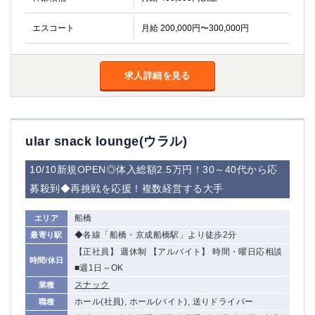
高崎
館林
エスコート
月給 200,000円〜300,000円
0
選択した内容で設定
該当求人
件
求人詳細を見る
ular snack lounge(ウラル)
10/10新規OPEN◎体入総額2.5万円！30～40代から応
募殺到◆再挑戦を応援！複数経営する大手
船橋
エリア
◆各線「船橋・京成船橋駅」より徒歩2分
最寄り駅
【正社員】 週休制 【アルバイト】 時間・曜日応相談
時間/休日
■週1日～OK
スナック
業種
ホール(社員), ホール(バイト), 送りドライバー
職種