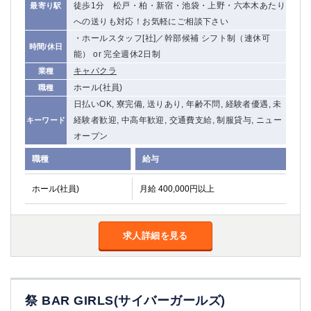
徒歩1分 松戸・柏・新宿・池袋・上野・六本木あたり
最寄り駅
関内・馬車道・日ノ出町
武蔵新城
への送りも対応！お気軽にご相談下さい
元住吉
茅ヶ崎
・ホールスタッフ[社]／幹部候補 シフト制（連休可
時間/休日
戸塚
たまプラーザ
能） or 完全週休2日制
大船
相模原
キャバクラ
業種
厚木
横須賀
ホール(社員)
職種
桜木町
日払いOK, 寮完備, 送りあり, 年齢不問, 経験者優遇, 未
経験者歓迎, 中高年歓迎, 交通費支給, 制服貸与, ニュー
キーワード
埼玉県
オープン
大宮
南越谷
職種
給与
志木
川越
ホール(社員)
月給 400,000円以上
草加
南浦和
所沢
熊谷
獨協大学前＜草加松原＞
北浦和（西口）
求人詳細を見る
春日部
川口
蕨
千葉県
祭 BAR GIRLS(サイバーガールズ)