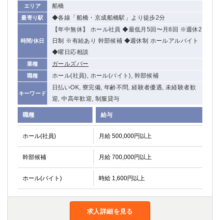
船橋
エリア
◆各線「船橋・京成船橋駅」より徒歩2分
最寄り駅
【年中無休】 ホール社員 ◆最低月5回〜月8回 ※週休2
日制 ※有給あり 幹部候補 ◆週休制 ホールアルバイト
時間/休日
◆曜日応相談
ガールズバー
業種
ホール(社員), ホール(バイト), 幹部候補
職種
日払いOK, 寮完備, 年齢不問, 経験者優遇, 未経験者歓
キーワード
迎, 中高年歓迎, 制服貸与
職種
給与
ホール(社員)
月給 500,000円以上
幹部候補
月給 700,000円以上
ホール(バイト)
時給 1,600円以上
求人詳細を見る