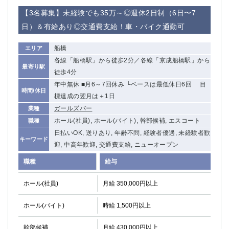
船橋
津田沼
【3名募集】未経験でも35万～◎週休2日制（6日〜7
成田
千葉
日）＆有給あり◎交通費支給！車・バイク通勤可
西船橋
佐倉
柏（西口）
木更津
船橋
エリア
柏（東口）
下総中山
各線「船橋駅」から徒歩2分／各線「京成船橋駅」から
最寄り駅
茂原
松戸
徒歩4分
八千代台
本八幡
年中無休 ■月6～7回休み └ベースは最低休日6回 目
時間/休日
東金
標達成の翌月は＋1日
浦安
ガールズバー
業種
栃木県
ホール(社員), ホール(バイト), 幹部候補, エスコート
職種
日払いOK, 送りあり, 年齢不問, 経験者優遇, 未経験者歓
宇都宮
小山
キーワード
迎, 中高年歓迎, 交通費支給, ニューオープン
東武宇都宮（宇都宮西口）
職種
給与
茨城県
ホール(社員)
月給 350,000円以上
土浦
ひたち野うしく
ホール(バイト)
時給 1,500円以上
群馬県
幹部候補
月給 430,000円以上