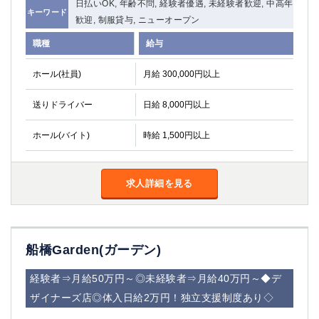
日払いOK, 年齢不問, 経験者優遇, 未経験者歓迎, 中高年
キーワード
歓迎, 制服貸与, ニューオープン
職種
給与
ホール(社員)
月給 300,000円以上
送りドライバー
日給 8,000円以上
ホール(バイト)
時給 1,500円以上
求人詳細を見る
船橋Garden(ガーデン)
経験者⇒月給50万円～◎未経験者⇒月給40万円～◆デ
ザイナーズ店◎体入日給2万円！独立支援制度あり◇