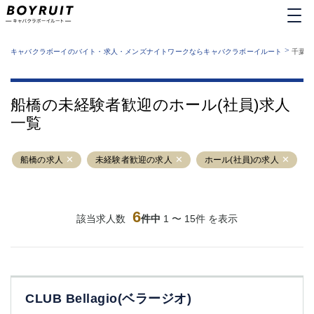
MENU
エリアから探す
関西版
>
業種から探す
キャバクラボーイのバイト・求人・メンズナイトワークならキャバクラボーイルート
千葉県
職種から探す
東京都
特徴から探す
運営者情報
銀座
上野
キャバクラボーイルートとは？
船橋の未経験者歓迎のホール(社員)求人
サイトマップ
六本木
池袋
一覧
新橋
歌舞伎町
吉祥寺
練馬
船橋の求人
渋谷
未経験者歓迎の求人
大和
ホール(社員)の求人
錦糸町
秋葉原
八王子
恵比寿
神田
立川
6
該当求人数
件中
1 〜 15件 を表示
千葉中央
門前仲町
町田
五反田
横須賀中央
調布
蒲田
北千住
CLUB Bellagio(ベラージオ)
①六本木 ②西麻布
大山