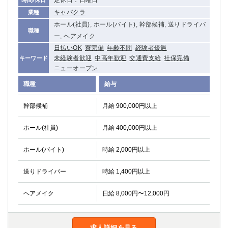
定休日：日曜日
時間/休日
関内・馬車道・日ノ出町
武蔵新城
キャバクラ
業種
元住吉
茅ヶ崎
ホール(社員), ホール(バイト), 幹部候補, 送りドライバ
職種
戸塚
たまプラーザ
ー, ヘアメイク
大船
相模原
日払いOK
寮完備
年齢不問
経験者優遇
未経験者歓迎
中高年歓迎
交通費支給
社保完備
キーワード
厚木
横須賀
ニューオープン
桜木町
職種
給与
埼玉県
幹部候補
月給 900,000円以上
大宮
南越谷
ホール(社員)
月給 400,000円以上
志木
川越
草加
南浦和
ホール(バイト)
時給 2,000円以上
所沢
熊谷
獨協大学前＜草加松原＞
北浦和（西口）
送りドライバー
時給 1,400円以上
春日部
川口
蕨
ヘアメイク
日給 8,000円〜12,000円
千葉県
求人詳細を見る