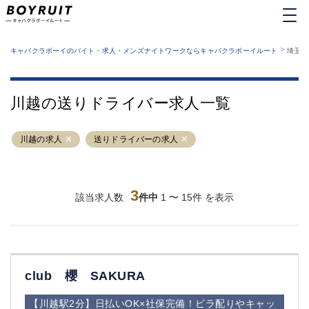
MENU
エリアから探す
関西版
>
業種から探す
キャバクラボーイのバイト・求人・メンズナイトワークならキャバクラボーイルート
埼玉県
職種から探す
東京都
特徴から探す
運営者情報
銀座
上野
キャバクラボーイルートとは？
川越の送りドライバー求人一覧
サイトマップ
六本木
池袋
新橋
歌舞伎町
川越の求人
送りドライバーの求人
吉祥寺
練馬
渋谷
大和
錦糸町
秋葉原
八王子
3
恵比寿
該当求人数
件中
1 〜 15件 を表示
神田
立川
千葉中央
門前仲町
町田
五反田
横須賀中央
調布
club 櫻 SAKURA
蒲田
北千住
①六本木 ②西麻布
大山
【川越駅2分】日払いOK×社保完備！ビラ配りやキャッ