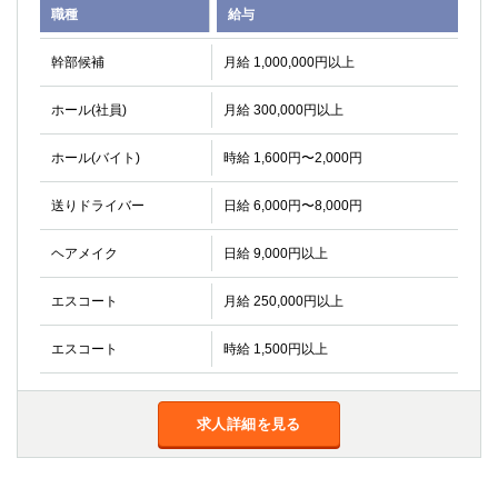
職種
給与
高崎
館林
幹部候補
月給 1,000,000円以上
0
選択した内容で設定
該当求人
件
ホール(社員)
月給 300,000円以上
ホール(バイト)
時給 1,600円〜2,000円
送りドライバー
日給 6,000円〜8,000円
ヘアメイク
日給 9,000円以上
エスコート
月給 250,000円以上
エスコート
時給 1,500円以上
求人詳細を見る