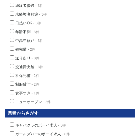
経験者優遇
- 3件
未経験者歓迎
- 3件
日払いOK
- 3件
年齢不問
- 3件
中高年歓迎
- 3件
寮完備
- 2件
送りあり
- 0件
交通費支給
- 3件
社保完備
- 2件
制服貸与
- 2件
食事つき
- 1件
ニューオープン
- 2件
業種からさがす
キャバクラのボーイ求人
- 3件
ガールズバーのボーイ求人
- 0件