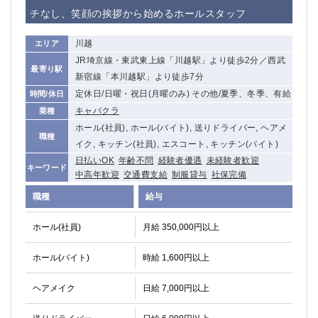
赤坂
高円寺
チなし、笑顔の挨拶から始めるホールスタッフ
赤羽
品川
蒲田東口
多摩センター
川越
エリア
立川（南口）
新宿
JR埼京線・東武東上線「川越駅」より徒歩2分／西武
最寄り駅
浜松町
西葛西
新宿線「本川越駅」より徒歩7分
中野
葛西
定休日/日曜・祝日(月曜のみ) その他/夏季、冬季、有給
時間/休日
府中
中目黒
キャバクラ
業種
ひばりヶ丘（北口）
ホール(社員), ホール(バイト), 送りドライバー, ヘアメ
学芸大学
職種
イク, キッチン(社員), エスコート, キッチン(バイト)
吉祥寺（南口／公園口）
小作・羽村・福生エリア
日払いOK
年齢不問
経験者優遇
未経験者歓迎
自由が丘
吉祥寺（北口／東口）
キーワード
中高年歓迎
交通費支給
制服貸与
社保完備
四谷
錦糸町南口
職種
給与
下北沢・経堂
金町（北口）
成増駅徒歩3分の好立地！
①JR埼京線「赤羽駅」から徒歩2分 ②
ホール(社員)
月給 350,000円以上
三軒茶屋（南口）
①歌舞伎町 ②新宿 ③新宿三丁目 ④
①歌舞伎町 ②新宿 ③西部新宿 ③東新宿
①歌舞伎町 ②新宿
ホール(バイト)
時給 1,600円以上
①銀座 ②新橋
錦糸町(南口)
蒲田(西口)
清瀬（南口）
ヘアメイク
日給 7,000円以上
①東武練馬 ②成増・板橋 ③大山 ②池袋
池袋東口