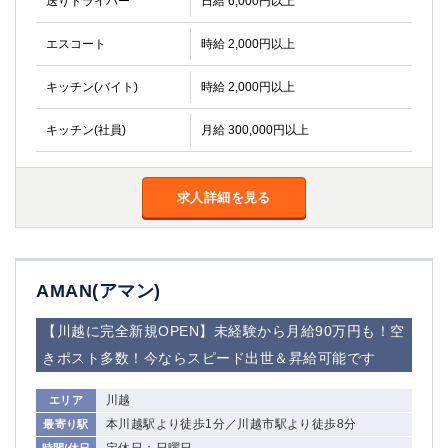
送りドライバー
日給 6,000円以上
金町
大井町
大泉学園
下赤塚
エスコート
時給 2,000円以上
竹ノ塚
三鷹
亀戸
水道橋
キッチン(バイト)
時給 2,000円以上
荻窪
浅草
キッチン(社員)
月給 300,000円以上
新小岩
幡ヶ谷
祖師ヶ谷大蔵
小岩
湯島
久米川
求人詳細を見る
市川
西麻布
五井
神奈川県
AMAN(アマン)
関内
横浜
【川越に完全新規OPEN】未経験から月給90万円も！空
川崎
溝の口
きポスト多数！今ならスピード出世＆昇給可能です
本厚木
新横浜
藤沢
平塚
川越
エリア
武蔵小杉
橋本
本川越駅より徒歩1分／川越市駅より徒歩8分
最寄り駅
小田原
横浜・桜木町