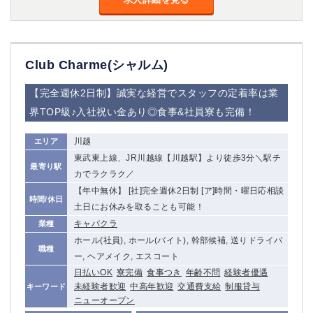
船橋
津田沼
成田
千葉
西船橋
佐倉
柏（西口）
木更津
Club Charme(シャルム)
柏（東口）
下総中山
【完全週休2日制】誠実な経営でスタッフの定着率は業
茂原
松戸
界TOP級♪入社祝い金あり◎食事&社員寮も完備！
八千代台
本八幡
東金
浦安
川越
エリア
東武東上線、JR川越線【川越駅】より徒歩3分＼駅チ
栃木県
最寄り駅
カでラクラク／
宇都宮
小山
【年中無休】 [社]完全週休2日制 [ア]時間・曜日応相談
時間/休日
土日にお休みを取ることも可能！
東武宇都宮（宇都宮西口）
キャバクラ
業種
茨城県
ホール(社員), ホール(バイト), 幹部候補, 送りドライバ
職種
ー, ヘアメイク, エスコート
土浦
ひたち野うしく
日払いOK
寮完備
食事つき
年齢不問
経験者優遇
未経験者歓迎
中高年歓迎
交通費支給
制服貸与
キーワード
群馬県
ニューオープン