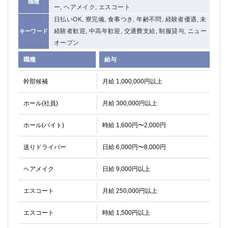
職種
ー, ヘアメイク, エスコート
関内・馬車道・日ノ出町
武蔵新城
日払いOK, 寮完備, 食事つき, 年齢不問, 経験者優遇, 未
元住吉
茅ヶ崎
経験者歓迎, 中高年歓迎, 交通費支給, 制服貸与, ニュー
キーワード
戸塚
たまプラーザ
オープン
大船
相模原
職種
給与
厚木
横須賀
桜木町
幹部候補
月給 1,000,000円以上
埼玉県
ホール(社員)
月給 300,000円以上
大宮
南越谷
ホール(バイト)
時給 1,600円〜2,000円
志木
川越
草加
南浦和
送りドライバー
日給 6,000円〜8,000円
所沢
熊谷
獨協大学前＜草加松原＞
北浦和（西口）
ヘアメイク
日給 9,000円以上
春日部
川口
エスコート
月給 250,000円以上
蕨
エスコート
時給 1,500円以上
千葉県