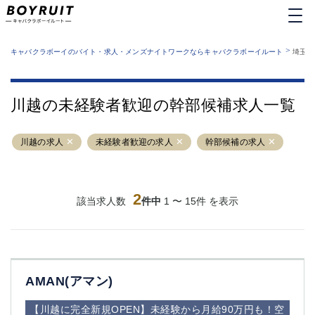
MENU
エリアから探す
関西版
>
業種から探す
キャバクラボーイのバイト・求人・メンズナイトワークならキャバクラボーイルート
埼玉県
職種から探す
東京都
特徴から探す
運営者情報
銀座
上野
キャバクラボーイルートとは？
川越の未経験者歓迎の幹部候補求人一覧
サイトマップ
六本木
池袋
新橋
歌舞伎町
川越の求人
未経験者歓迎の求人
幹部候補の求人
吉祥寺
練馬
渋谷
大和
錦糸町
秋葉原
八王子
2
恵比寿
該当求人数
件中
1 〜 15件 を表示
神田
立川
千葉中央
門前仲町
町田
五反田
横須賀中央
調布
AMAN(アマン)
蒲田
北千住
①六本木 ②西麻布
大山
【川越に完全新規OPEN】未経験から月給90万円も！空