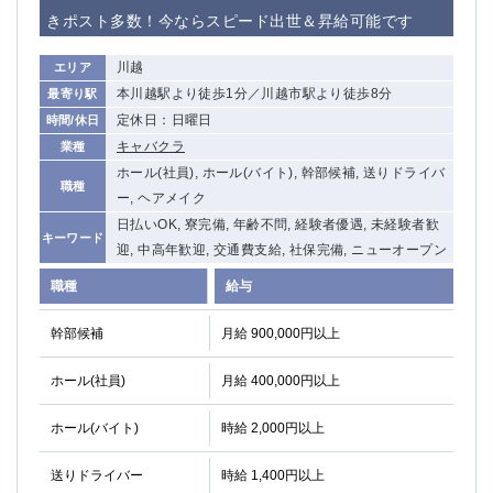
赤坂
高円寺
きポスト多数！今ならスピード出世＆昇給可能です
赤羽
品川
蒲田東口
多摩センター
川越
エリア
立川（南口）
新宿
本川越駅より徒歩1分／川越市駅より徒歩8分
最寄り駅
浜松町
西葛西
定休日：日曜日
時間/休日
中野
葛西
キャバクラ
業種
府中
中目黒
ホール(社員), ホール(バイト), 幹部候補, 送りドライバ
職種
ひばりヶ丘（北口）
ー, ヘアメイク
学芸大学
日払いOK, 寮完備, 年齢不問, 経験者優遇, 未経験者歓
吉祥寺（南口／公園口）
小作・羽村・福生エリア
キーワード
迎, 中高年歓迎, 交通費支給, 社保完備, ニューオープン
自由が丘
吉祥寺（北口／東口）
四谷
錦糸町南口
職種
給与
下北沢・経堂
金町（北口）
幹部候補
月給 900,000円以上
成増駅徒歩3分の好立地！
①JR埼京線「赤羽駅」から徒歩2分 ②
三軒茶屋（南口）
①歌舞伎町 ②新宿 ③新宿三丁目 ④
ホール(社員)
月給 400,000円以上
①歌舞伎町 ②新宿 ③西部新宿 ③東新宿
①歌舞伎町 ②新宿
①銀座 ②新橋
錦糸町(南口)
ホール(バイト)
時給 2,000円以上
蒲田(西口)
清瀬（南口）
①東武練馬 ②成増・板橋 ③大山 ②池袋
池袋東口
送りドライバー
時給 1,400円以上