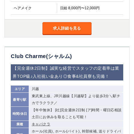
金町
大井町
ヘアメイク
日給 8,000円〜12,000円
大泉学園
下赤塚
竹ノ塚
三鷹
亀戸
水道橋
求人詳細を見る
荻窪
浅草
新小岩
幡ヶ谷
祖師ヶ谷大蔵
小岩
湯島
久米川
Club Charme(シャルム)
市川
西麻布
【完全週休2日制】誠実な経営でスタッフの定着率は業
五井
界TOP級♪入社祝い金あり◎食事&社員寮も完備！
神奈川県
川越
エリア
関内
横浜
東武東上線、JR川越線【川越駅】より徒歩3分＼駅チ
最寄り駅
川崎
溝の口
カでラクラク／
本厚木
新横浜
【年中無休】 [社]完全週休2日制 [ア]時間・曜日応相談
時間/休日
藤沢
土日にお休みを取ることも可能！
平塚
キャバクラ
業種
武蔵小杉
橋本
ホール(社員), ホール(バイト), 幹部候補, 送りドライバ
小田原
横浜・桜木町