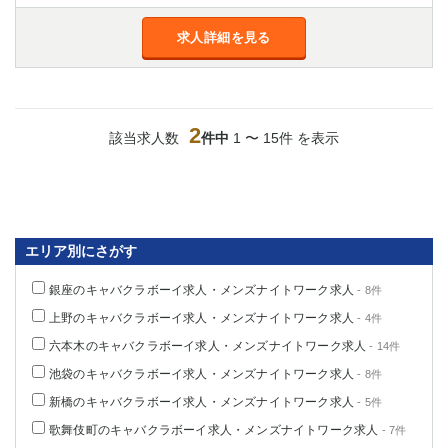
船橋
津田沼
求人詳細を見る
成田
千葉
西船橋
佐倉
柏（西口）
木更津
柏（東口）
下総中山
2
該当求人数
件中
1 〜 15件 を表示
茂原
松戸
八千代台
本八幡
東金
浦安
栃木県
エリア別にさがす
宇都宮
小山
銀座のキャバクラボーイ求人・メンズナイトワーク求人
- 8件
東武宇都宮（宇都宮西口）
上野のキャバクラボーイ求人・メンズナイトワーク求人
- 4件
茨城県
六本木のキャバクラボーイ求人・メンズナイトワーク求人
- 14件
池袋のキャバクラボーイ求人・メンズナイトワーク求人
- 8件
土浦
ひたち野うしく
新橋のキャバクラボーイ求人・メンズナイトワーク求人
- 5件
群馬県
歌舞伎町のキャバクラボーイ求人・メンズナイトワーク求人
- 7件