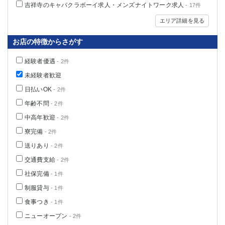
吉祥寺のキャバクラボーイ求人・メンズナイトワーク求人
- 17件
高崎
館林
エリア詳細を見る
お店の特徴からさがす
0
選択した内容で設定
該当求人
件
経験者優遇
- 2件
未経験者歓迎
日払いOK
- 2件
年齢不問
- 2件
中高年歓迎
- 2件
寮完備
- 2件
送りあり
- 2件
交通費支給
- 2件
社保完備
- 1件
制服貸与
- 1件
食事つき
- 1件
ニューオープン
- 2件