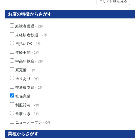
エリア詳細を見る
高崎
館林
お店の特徴からさがす
経験者優遇
0
- 2件
選択した内容で設定
該当求人
件
未経験者歓迎
- 2件
日払いOK
- 2件
年齢不問
- 2件
中高年歓迎
- 2件
寮完備
- 1件
送りあり
- 0件
交通費支給
- 2件
社保完備
制服貸与
- 2件
食事つき
- 1件
ニューオープン
- 0件
業種からさがす