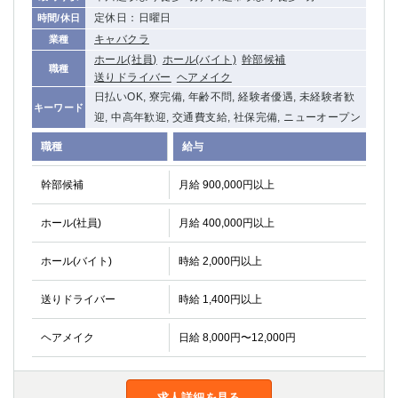
関内・馬車道・日ノ出町
武蔵新城
定休日：日曜日
時間/休日
元住吉
茅ヶ崎
キャバクラ
業種
ホール(社員)
ホール(バイト)
幹部候補
戸塚
たまプラーザ
職種
送りドライバー
ヘアメイク
大船
相模原
日払いOK, 寮完備, 年齢不問, 経験者優遇, 未経験者歓
厚木
横須賀
キーワード
迎, 中高年歓迎, 交通費支給, 社保完備, ニューオープン
桜木町
職種
給与
埼玉県
幹部候補
月給 900,000円以上
大宮
南越谷
ホール(社員)
月給 400,000円以上
志木
川越
草加
南浦和
ホール(バイト)
時給 2,000円以上
所沢
熊谷
獨協大学前＜草加松原＞
北浦和（西口）
送りドライバー
時給 1,400円以上
春日部
川口
蕨
ヘアメイク
日給 8,000円〜12,000円
千葉県
求人詳細を見る