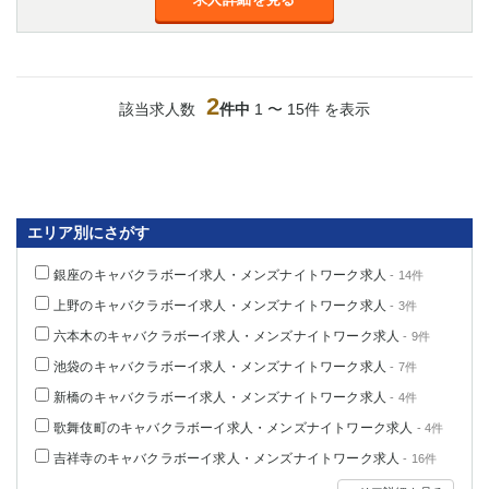
船橋
津田沼
成田
千葉
西船橋
佐倉
柏（西口）
木更津
2
該当求人数
件中
1 〜 15件 を表示
柏（東口）
下総中山
茂原
松戸
八千代台
本八幡
東金
浦安
エリア別にさがす
栃木県
銀座のキャバクラボーイ求人・メンズナイトワーク求人
- 14件
宇都宮
小山
上野のキャバクラボーイ求人・メンズナイトワーク求人
- 3件
東武宇都宮（宇都宮西口）
六本木のキャバクラボーイ求人・メンズナイトワーク求人
- 9件
池袋のキャバクラボーイ求人・メンズナイトワーク求人
- 7件
茨城県
新橋のキャバクラボーイ求人・メンズナイトワーク求人
- 4件
土浦
ひたち野うしく
歌舞伎町のキャバクラボーイ求人・メンズナイトワーク求人
- 4件
吉祥寺のキャバクラボーイ求人・メンズナイトワーク求人
- 16件
群馬県