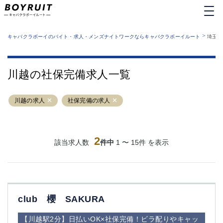
MENU
エリアから探す
関西版
>
業種から探す
キャバクラボーイのバイト・求人・メンズナイトワークならキャバクラボーイルート
埼玉県
職種から探す
東京都
特徴から探す
運営者情報
銀座
上野
キャバクラボーイルートとは？
川越の社保完備求人一覧
サイトマップ
六本木
池袋
新橋
歌舞伎町
川越の求人
社保完備の求人
吉祥寺
練馬
渋谷
大和
錦糸町
秋葉原
八王子
2
恵比寿
該当求人数
件中
1 〜 15件 を表示
神田
立川
千葉中央
門前仲町
町田
五反田
横須賀中央
調布
club 櫻 SAKURA
蒲田
北千住
①六本木 ②西麻布
大山
【川越駅2分】日払いOK×社保完備！ビラ配りやキャッ