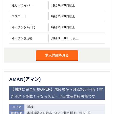
金町
大井町
送りドライバー
日給 6,000円以上
大泉学園
下赤塚
竹ノ塚
三鷹
エスコート
時給 2,000円以上
亀戸
水道橋
キッチン(バイト)
荻窪
時給 2,000円以上
浅草
新小岩
幡ヶ谷
キッチン(社員)
月給 300,000円以上
祖師ヶ谷大蔵
小岩
湯島
久米川
市川
西麻布
求人詳細を見る
五井
神奈川県
AMAN(アマン)
関内
横浜
川崎
溝の口
【川越に完全新規OPEN】未経験から月給90万円も！空
本厚木
新横浜
きポスト多数！今ならスピード出世＆昇給可能です
藤沢
平塚
武蔵小杉
橋本
川越
エリア
小田原
横浜・桜木町
本川越駅より徒歩1分／川越市駅より徒歩8分
最寄り駅