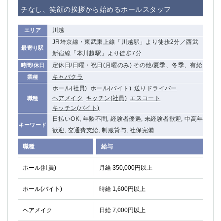
赤坂
高円寺
チなし、笑顔の挨拶から始めるホールスタッフ
赤羽
品川
蒲田東口
多摩センター
川越
エリア
立川（南口）
新宿
JR埼京線・東武東上線「川越駅」より徒歩2分／西武
最寄り駅
浜松町
西葛西
新宿線「本川越駅」より徒歩7分
中野
葛西
定休日/日曜・祝日(月曜のみ) その他/夏季、冬季、有給
時間/休日
府中
中目黒
キャバクラ
業種
ホール(社員)
ホール(バイト)
送りドライバー
ひばりヶ丘（北口）
学芸大学
ヘアメイク
キッチン(社員)
エスコート
職種
吉祥寺（南口／公園口）
小作・羽村・福生エリア
キッチン(バイト)
自由が丘
吉祥寺（北口／東口）
日払いOK, 年齢不問, 経験者優遇, 未経験者歓迎, 中高年
キーワード
四谷
錦糸町南口
歓迎, 交通費支給, 制服貸与, 社保完備
下北沢・経堂
金町（北口）
職種
給与
成増駅徒歩3分の好立地！
①JR埼京線「赤羽駅」から徒歩2分 ②
三軒茶屋（南口）
①歌舞伎町 ②新宿 ③新宿三丁目 ④
ホール(社員)
月給 350,000円以上
①歌舞伎町 ②新宿 ③西部新宿 ③東新宿
①歌舞伎町 ②新宿
①銀座 ②新橋
錦糸町(南口)
ホール(バイト)
時給 1,600円以上
蒲田(西口)
清瀬（南口）
ヘアメイク
日給 7,000円以上
①東武練馬 ②成増・板橋 ③大山 ②池袋
池袋東口