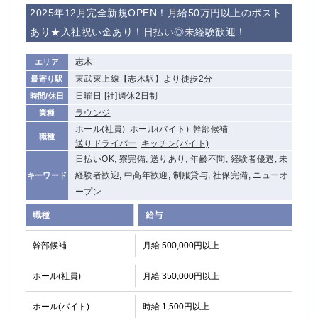
赤坂
高円寺
2025年12月完全新規OPEN！月給50万円以上のポスト
赤羽
品川
あり★入社祝い金あり！日払い◎未経験歓迎！
蒲田東口
多摩センター
立川（南口）
新宿
志木
エリア
浜松町
西葛西
東武東上線【志木駅】より徒歩2分
最寄り駅
中野
葛西
日曜日 [社]週休2日制
時間/休日
府中
中目黒
ラウンジ
業種
ひばりヶ丘（北口）
学芸大学
ホール(社員)
ホール(バイト)
幹部候補
職種
送りドライバー
キッチン(バイト)
吉祥寺（南口／公園口）
小作・羽村・福生エリア
日払いOK, 寮完備, 送りあり, 年齢不問, 経験者優遇, 未
自由が丘
吉祥寺（北口／東口）
経験者歓迎, 中高年歓迎, 制服貸与, 社保完備, ニューオ
キーワード
四谷
錦糸町南口
ープン
下北沢・経堂
金町（北口）
職種
給与
成増駅徒歩3分の好立地！
①JR埼京線「赤羽駅」から徒歩2分 ②
三軒茶屋（南口）
①歌舞伎町 ②新宿 ③新宿三丁目 ④
幹部候補
月給 500,000円以上
①歌舞伎町 ②新宿 ③西部新宿 ③東新宿
①歌舞伎町 ②新宿
①銀座 ②新橋
錦糸町(南口)
ホール(社員)
月給 350,000円以上
蒲田(西口)
清瀬（南口）
①東武練馬 ②成増・板橋 ③大山 ②池袋
池袋東口
ホール(バイト)
時給 1,500円以上