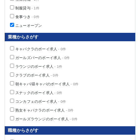
船橋
津田沼
制服貸与
- 1件
成田
千葉
食事つき
- 0件
西船橋
佐倉
ニューオープン
柏（西口）
木更津
柏（東口）
下総中山
業種からさがす
茂原
松戸
キャバクラのボーイ求人
- 0件
八千代台
本八幡
ガールズバーのボーイ求人
- 0件
東金
浦安
ラウンジのボーイ求人
- 1件
栃木県
クラブのボーイ求人
- 0件
朝キャバ/昼キャバのボーイ求人
- 0件
宇都宮
小山
スナックのボーイ求人
東武宇都宮（宇都宮西口）
- 0件
コンカフェのボーイ求人
- 0件
茨城県
熟女キャバクラのボーイ求人
- 0件
ガールズラウンジのボーイ求人
土浦
ひたち野うしく
- 0件
職種からさがす
群馬県