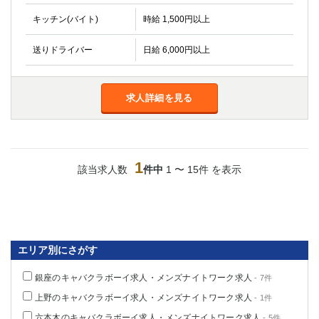
金町
大井町
キッチン(バイト)
時給 1,500円以上
大泉学園
下赤塚
竹ノ塚
三鷹
送りドライバー
日給 6,000円以上
亀戸
水道橋
荻窪
浅草
新小岩
幡ヶ谷
求人詳細を見る
祖師ヶ谷大蔵
小岩
湯島
久米川
市川
西麻布
1
五井
該当求人数
件中
1 〜 15件 を表示
神奈川県
関内
横浜
川崎
溝の口
エリア別にさがす
本厚木
新横浜
銀座のキャバクラボーイ求人・メンズナイトワーク求人
藤沢
平塚
- 7件
武蔵小杉
橋本
上野のキャバクラボーイ求人・メンズナイトワーク求人
- 1件
小田原
横浜・桜木町
六本木のキャバクラボーイ求人・メンズナイトワーク求人
- 5件