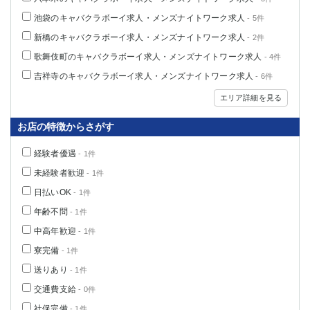
関内・馬車道・日ノ出町
武蔵新城
池袋のキャバクラボーイ求人・メンズナイトワーク求人
- 5件
元住吉
茅ヶ崎
新橋のキャバクラボーイ求人・メンズナイトワーク求人
- 2件
戸塚
たまプラーザ
歌舞伎町のキャバクラボーイ求人・メンズナイトワーク求人
- 4件
大船
相模原
吉祥寺のキャバクラボーイ求人・メンズナイトワーク求人
- 6件
厚木
横須賀
エリア詳細を見る
桜木町
お店の特徴からさがす
埼玉県
経験者優遇
- 1件
大宮
南越谷
未経験者歓迎
- 1件
志木
川越
草加
南浦和
日払いOK
- 1件
所沢
熊谷
年齢不問
- 1件
獨協大学前＜草加松原＞
北浦和（西口）
中高年歓迎
- 1件
春日部
川口
寮完備
- 1件
蕨
送りあり
- 1件
交通費支給
- 0件
千葉県
社保完備
- 1件