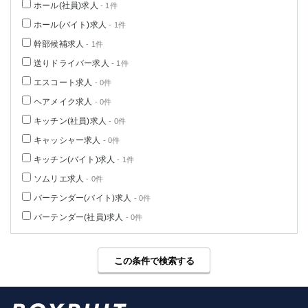
ホール(社員)求人
- 1件
高崎
館林
ホール(バイト)求人
- 1件
幹部候補求人
- 1件
0
選択した内容で設定
送りドライバー求人
該当求人
件
- 1件
エスコート求人
- 0件
ヘアメイク求人
- 0件
キッチン(社員)求人
- 0件
キャッシャー求人
- 0件
キッチン(バイト)求人
- 1件
ソムリエ求人
- 0件
バーテンダー(バイト)求人
- 0件
バーテンダー(社員)求人
- 0件
この条件で検索する