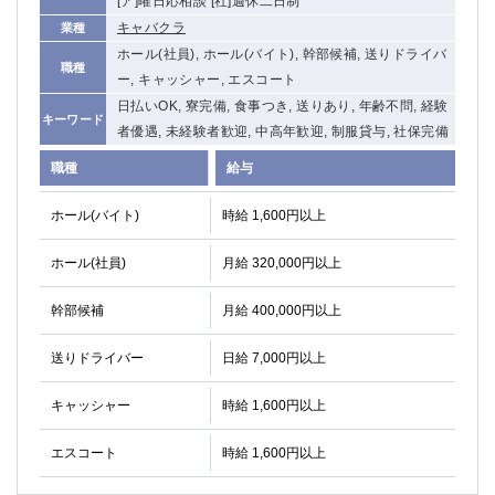
[ア]曜日応相談 [社]週休二日制
高崎
館林
キャバクラ
業種
ホール(社員), ホール(バイト), 幹部候補, 送りドライバ
職種
ー, キャッシャー, エスコート
0
選択した内容で設定
該当求人
件
日払いOK, 寮完備, 食事つき, 送りあり, 年齢不問, 経験
キーワード
者優遇, 未経験者歓迎, 中高年歓迎, 制服貸与, 社保完備
職種
給与
ホール(バイト)
時給 1,600円以上
ホール(社員)
月給 320,000円以上
幹部候補
月給 400,000円以上
送りドライバー
日給 7,000円以上
キャッシャー
時給 1,600円以上
エスコート
時給 1,600円以上