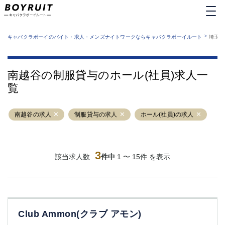
MENU
エリアから探す
関西版
>
業種から探す
キャバクラボーイのバイト・求人・メンズナイトワークならキャバクラボーイルート
埼玉県
職種から探す
東京都
特徴から探す
運営者情報
銀座
上野
キャバクラボーイルートとは？
南越谷の制服貸与のホール(社員)求人一
サイトマップ
六本木
池袋
覧
新橋
歌舞伎町
吉祥寺
練馬
南越谷の求人
渋谷
制服貸与の求人
大和
ホール(社員)の求人
錦糸町
秋葉原
八王子
恵比寿
神田
立川
3
該当求人数
件中
1 〜 15件 を表示
千葉中央
門前仲町
町田
五反田
横須賀中央
調布
蒲田
北千住
Club Ammon(クラブ アモン)
①六本木 ②西麻布
大山