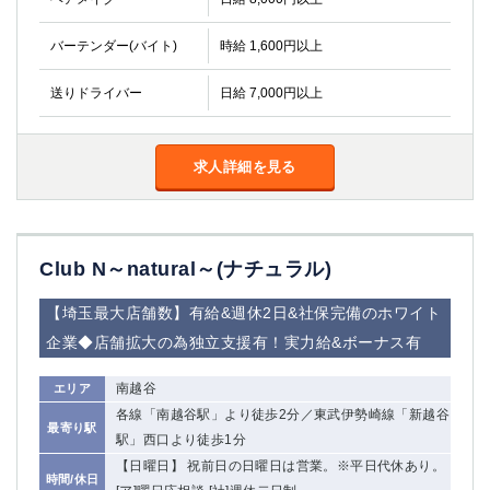
船橋
津田沼
成田
千葉
バーテンダー(バイト)
時給 1,600円以上
西船橋
佐倉
送りドライバー
日給 7,000円以上
柏（西口）
木更津
柏（東口）
下総中山
茂原
松戸
求人詳細を見る
八千代台
本八幡
東金
浦安
栃木県
Club N～natural～(ナチュラル)
宇都宮
小山
【埼玉最大店舗数】有給&週休2日&社保完備のホワイト
東武宇都宮（宇都宮西口）
企業◆店舗拡大の為独立支援有！実力給&ボーナス有
茨城県
南越谷
エリア
各線「南越谷駅」より徒歩2分／東武伊勢崎線「新越谷
土浦
ひたち野うしく
最寄り駅
駅」西口より徒歩1分
【日曜日】 祝前日の日曜日は営業。※平日代休あり。
群馬県
時間/休日