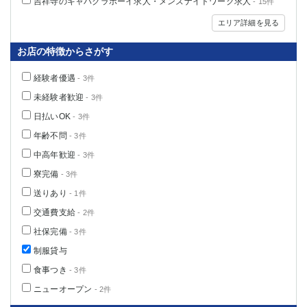
吉祥寺のキャバクラボーイ求人・メンズナイトワーク求人
- 15件
エリア詳細を見る
お店の特徴からさがす
経験者優遇
- 3件
未経験者歓迎
- 3件
日払いOK
- 3件
年齢不問
- 3件
中高年歓迎
- 3件
寮完備
- 3件
送りあり
- 1件
交通費支給
- 2件
社保完備
- 3件
制服貸与
食事つき
- 3件
ニューオープン
- 2件