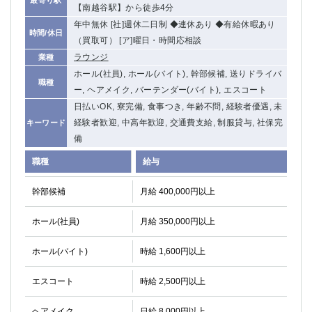
【南越谷駅】から徒歩4分
関内・馬車道・日ノ出町
武蔵新城
年中無休 [社]週休二日制 ◆連休あり ◆有給休暇あり
元住吉
茅ヶ崎
時間/休日
（買取可） [ア]曜日・時間応相談
戸塚
たまプラーザ
ラウンジ
業種
大船
相模原
ホール(社員), ホール(バイト), 幹部候補, 送りドライバ
厚木
横須賀
職種
ー, ヘアメイク, バーテンダー(バイト), エスコート
桜木町
日払いOK, 寮完備, 食事つき, 年齢不問, 経験者優遇, 未
経験者歓迎, 中高年歓迎, 交通費支給, 制服貸与, 社保完
キーワード
埼玉県
備
大宮
南越谷
職種
給与
志木
川越
幹部候補
月給 400,000円以上
草加
南浦和
所沢
熊谷
ホール(社員)
月給 350,000円以上
獨協大学前＜草加松原＞
北浦和（西口）
春日部
川口
ホール(バイト)
時給 1,600円以上
蕨
エスコート
時給 2,500円以上
千葉県
ヘアメイク
日給 8,000円以上