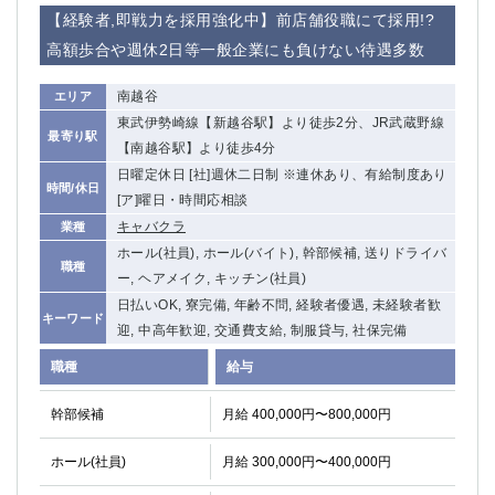
赤坂
高円寺
【経験者,即戦力を採用強化中】前店舗役職にて採用!?
赤羽
品川
高額歩合や週休2日等一般企業にも負けない待遇多数
蒲田東口
多摩センター
立川（南口）
新宿
南越谷
エリア
浜松町
西葛西
東武伊勢崎線【新越谷駅】より徒歩2分、JR武蔵野線
最寄り駅
中野
葛西
【南越谷駅】より徒歩4分
府中
中目黒
日曜定休日 [社]週休二日制 ※連休あり、有給制度あり
時間/休日
ひばりヶ丘（北口）
学芸大学
[ア]曜日・時間応相談
吉祥寺（南口／公園口）
キャバクラ
小作・羽村・福生エリア
業種
ホール(社員), ホール(バイト), 幹部候補, 送りドライバ
自由が丘
吉祥寺（北口／東口）
職種
ー, ヘアメイク, キッチン(社員)
四谷
錦糸町南口
日払いOK, 寮完備, 年齢不問, 経験者優遇, 未経験者歓
下北沢・経堂
金町（北口）
キーワード
迎, 中高年歓迎, 交通費支給, 制服貸与, 社保完備
成増駅徒歩3分の好立地！
①JR埼京線「赤羽駅」から徒歩2分 ②
三軒茶屋（南口）
①歌舞伎町 ②新宿 ③新宿三丁目 ④
職種
給与
①歌舞伎町 ②新宿 ③西部新宿 ③東新宿
①歌舞伎町 ②新宿
幹部候補
月給 400,000円〜800,000円
①銀座 ②新橋
錦糸町(南口)
蒲田(西口)
清瀬（南口）
ホール(社員)
月給 300,000円〜400,000円
①東武練馬 ②成増・板橋 ③大山 ②池袋
池袋東口