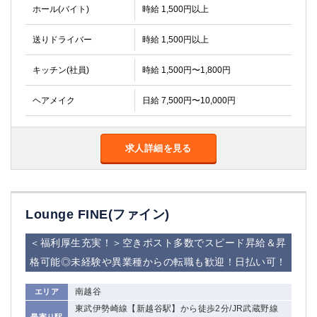
金町
大井町
ホール(バイト)
時給 1,500円以上
大泉学園
下赤塚
送りドライバー
時給 1,500円以上
竹ノ塚
三鷹
亀戸
水道橋
キッチン(社員)
時給 1,500円〜1,800円
荻窪
浅草
新小岩
幡ヶ谷
ヘアメイク
日給 7,500円〜10,000円
祖師ヶ谷大蔵
小岩
湯島
久米川
市川
西麻布
求人詳細を見る
五井
神奈川県
Lounge FINE(ファイン)
関内
横浜
川崎
溝の口
＜福利厚生充実！＞空きポスト多数でスピード昇給＆昇
本厚木
新横浜
格可能◎未経験や異業種からの転職も歓迎！日払い可！
藤沢
平塚
南越谷
エリア
武蔵小杉
橋本
東武伊勢崎線【新越谷駅】から徒歩2分/JR武蔵野線
小田原
横浜・桜木町
最寄り駅