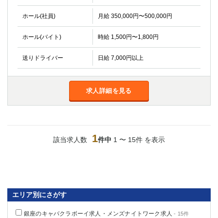
金町
大井町
大泉学園
下赤塚
ホール(社員)
月給 350,000円〜500,000円
竹ノ塚
三鷹
ホール(バイト)
時給 1,500円〜1,800円
亀戸
水道橋
荻窪
浅草
送りドライバー
日給 7,000円以上
新小岩
幡ヶ谷
祖師ヶ谷大蔵
小岩
湯島
久米川
求人詳細を見る
市川
西麻布
五井
神奈川県
1
該当求人数
件中
1 〜 15件 を表示
関内
横浜
川崎
溝の口
本厚木
新横浜
藤沢
平塚
エリア別にさがす
武蔵小杉
橋本
銀座のキャバクラボーイ求人・メンズナイトワーク求人
- 15件
小田原
横浜・桜木町