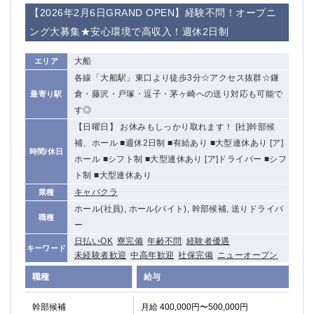
赤坂
高円寺
【2026年2月6日GRAND OPEN】経験不問！オープニ
赤羽
品川
ング大募集★安心環境で高収入！週休2日制
蒲田東口
多摩センター
立川（南口）
新宿
大船
エリア
浜松町
西葛西
各線「大船駅」東口より徒歩3分☆アクセス抜群☆鎌
中野
葛西
倉・藤沢・戸塚・逗子・茅ヶ崎への送り対応も可能で
最寄り駅
府中
中目黒
す◎
ひばりヶ丘（北口）
学芸大学
【日曜日】 お休みもしっかり取れます！ [社]幹部候
補、ホール ■週休2日制 ■有給あり ■大型連休あり [ア]
吉祥寺（南口／公園口）
小作・羽村・福生エリア
時間/休日
ホール ■シフト制 ■大型連休あり [ア]ドライバー ■シフ
自由が丘
吉祥寺（北口／東口）
ト制 ■大型連休あり
四谷
錦糸町南口
キャバクラ
業種
下北沢・経堂
金町（北口）
ホール(社員), ホール(バイト), 幹部候補, 送りドライバ
成増駅徒歩3分の好立地！
①JR埼京線「赤羽駅」から徒歩2分 ②
職種
ー
三軒茶屋（南口）
①歌舞伎町 ②新宿 ③新宿三丁目 ④
日払いOK
寮完備
年齢不問
経験者優遇
キーワード
①歌舞伎町 ②新宿 ③西部新宿 ③東新宿
①歌舞伎町 ②新宿
未経験者歓迎
中高年歓迎
社保完備
ニューオープン
①銀座 ②新橋
錦糸町(南口)
職種
給与
蒲田(西口)
清瀬（南口）
①東武練馬 ②成増・板橋 ③大山 ②池袋
池袋東口
幹部候補
月給 400,000円〜500,000円