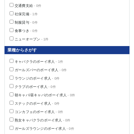
船橋
津田沼
交通費支給
- 0件
成田
千葉
社保完備
- 1件
西船橋
佐倉
制服貸与
- 0件
柏（西口）
木更津
食事つき
- 0件
柏（東口）
下総中山
ニューオープン
- 1件
茂原
松戸
八千代台
本八幡
業種からさがす
東金
浦安
キャバクラのボーイ求人
- 1件
ガールズバーのボーイ求人
栃木県
- 0件
ラウンジのボーイ求人
- 0件
宇都宮
小山
クラブのボーイ求人
- 0件
東武宇都宮（宇都宮西口）
朝キャバ/昼キャバのボーイ求人
- 0件
茨城県
スナックのボーイ求人
- 0件
コンカフェのボーイ求人
- 0件
土浦
ひたち野うしく
熟女キャバクラのボーイ求人
- 0件
群馬県
ガールズラウンジのボーイ求人
- 0件