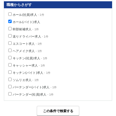
高崎
館林
職種からさがす
ホール(社員)求人
- 1件
0
ホール(バイト)求人
選択した内容で設定
該当求人
件
幹部候補求人
- 1件
送りドライバー求人
- 1件
エスコート求人
- 1件
ヘアメイク求人
- 1件
キッチン(社員)求人
- 1件
キャッシャー求人
- 1件
キッチン(バイト)求人
- 1件
ソムリエ求人
- 1件
バーテンダー(バイト)求人
- 1件
バーテンダー(社員)求人
- 1件
この条件で検索する