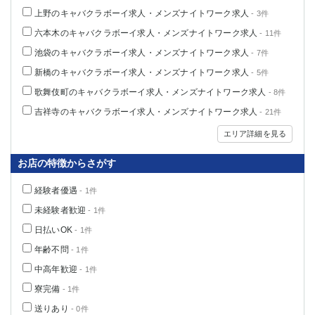
関内・馬車道・日ノ出町
武蔵新城
上野のキャバクラボーイ求人・メンズナイトワーク求人
- 3件
元住吉
茅ヶ崎
六本木のキャバクラボーイ求人・メンズナイトワーク求人
- 11件
戸塚
たまプラーザ
池袋のキャバクラボーイ求人・メンズナイトワーク求人
- 7件
大船
相模原
新橋のキャバクラボーイ求人・メンズナイトワーク求人
- 5件
厚木
横須賀
歌舞伎町のキャバクラボーイ求人・メンズナイトワーク求人
- 8件
桜木町
吉祥寺のキャバクラボーイ求人・メンズナイトワーク求人
- 21件
埼玉県
エリア詳細を見る
大宮
南越谷
お店の特徴からさがす
志木
川越
経験者優遇
- 1件
草加
南浦和
未経験者歓迎
- 1件
所沢
熊谷
日払いOK
獨協大学前＜草加松原＞
北浦和（西口）
- 1件
春日部
川口
年齢不問
- 1件
蕨
中高年歓迎
- 1件
寮完備
- 1件
千葉県
送りあり
- 0件