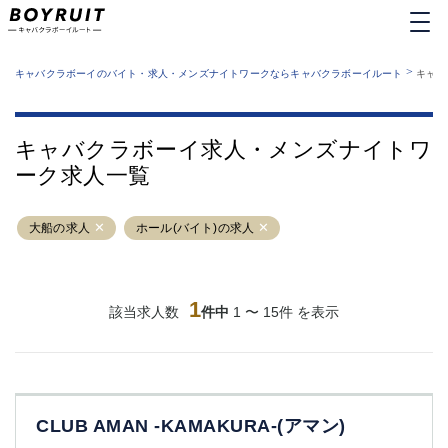
MENU
エリアから探す
関西版
>
業種から探す
キャバクラボーイのバイト・求人・メンズナイトワークならキャバクラボーイルート
キャバ
職種から探す
東京都
特徴から探す
運営者情報
銀座
上野
キャバクラボーイルートとは？
キャバクラボーイ求人・メンズナイトワ
サイトマップ
六本木
池袋
ーク求人一覧
新橋
歌舞伎町
吉祥寺
練馬
大船の求人
渋谷
ホール(バイト)の求人
大和
錦糸町
秋葉原
八王子
恵比寿
神田
立川
1
該当求人数
件中
1 〜 15件 を表示
千葉中央
門前仲町
町田
五反田
横須賀中央
調布
蒲田
北千住
CLUB AMAN -KAMAKURA-(アマン)
①六本木 ②西麻布
大山