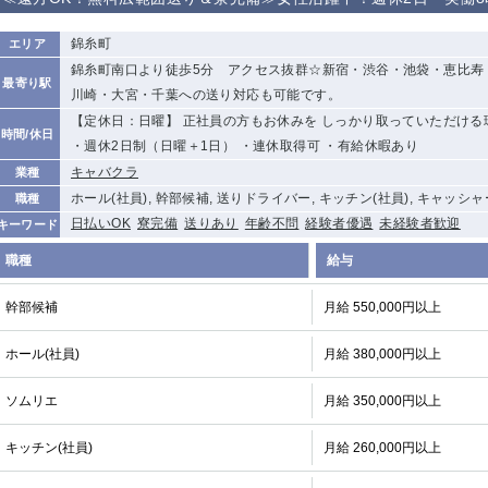
から徒歩10分
①歌舞伎町 ②
①銀座 ②新橋
錦糸町(南口)
蒲田(西口)
錦糸町
エリア
新宿
錦糸町南口より徒歩5分 アクセス抜群☆新宿・渋谷・池袋・恵比寿
最寄り駅
①東武練馬 ②
池袋東口
金町
大井町
川崎・大宮・千葉への送り対応も可能です。
成増・板橋 ③
大山 ②池袋
【定休日：日曜】 正社員の方もお休みを しっかり取っていただける
時間/休日
下赤塚
竹ノ塚
三鷹
亀戸
・週休2日制（日曜＋1日） ・連休取得可 ・有給休暇あり
荻窪
キャバクラ
浅草
新小岩
幡ヶ谷
業種
ホール(社員), 幹部候補, 送りドライバー, キッチン(社員), キャッシャ
職種
小岩
湯島
久米川
市川
日払いOK
寮完備
送りあり
年齢不問
経験者優遇
未経験者歓迎
キーワード
五井
職種
給与
関内
横浜
川崎
溝の口
新横浜
藤沢
平塚
武蔵小杉
幹部候補
月給 550,000円以上
小田原
横浜・桜木町
関内・馬車道・
武蔵新城
日ノ出町
ホール(社員)
月給 380,000円以上
茅ヶ崎
戸塚
たまプラーザ
大船
ソムリエ
月給 350,000円以上
厚木
横須賀
桜木町
キッチン(社員)
月給 260,000円以上
大宮
南越谷
志木
川越
南浦和
所沢
熊谷
獨協大学前＜