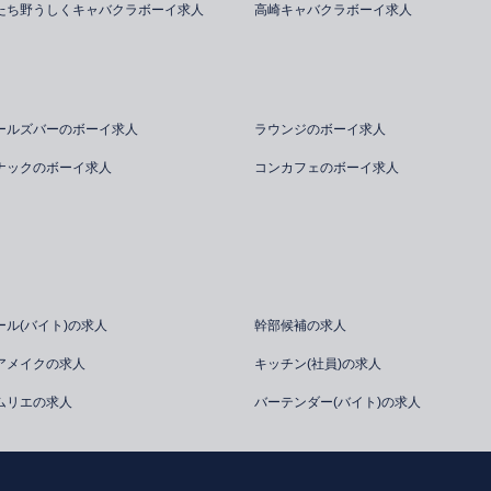
たち野うしくキャバクラボーイ求人
高崎キャバクラボーイ求人
ールズバーのボーイ求人
ラウンジのボーイ求人
ナックのボーイ求人
コンカフェのボーイ求人
ール(バイト)の求人
幹部候補の求人
アメイクの求人
キッチン(社員)の求人
ムリエの求人
バーテンダー(バイト)の求人