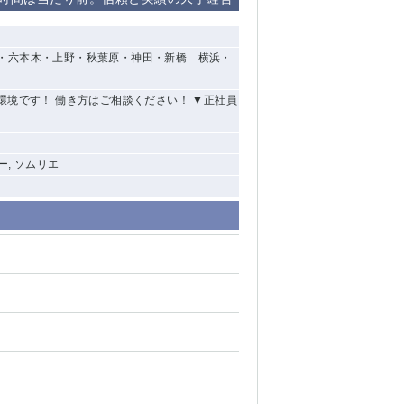
清瀬（南口）
・六本木・上野・秋葉原・神田・新橋 横浜・
大泉学園
環境です！ 働き方はご相談ください！ ▼正社員
水道橋
祖師ヶ谷大蔵
ー, ソムリエ
西麻布
本厚木
橋本
元住吉
相模原
草加
草
北浦和（西口）