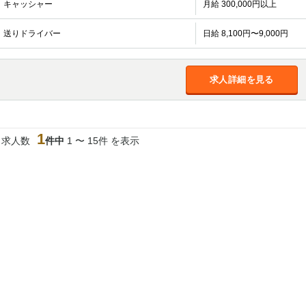
キャッシャー
月給 300,000円以上
加松原＞
春日部
川口
蕨
送りドライバー
日給 8,100円〜9,000円
船橋
津田沼
成田
千葉
佐倉
柏（西口）
木更津
柏（東口）
求人詳細を見る
茂原
松戸
八千代台
本八幡
浦安
1
宇都宮
小山
東武宇都宮（宇
当求人数
件中
1 〜 15件 を表示
都宮西口）
土浦
ひたち野うしく
高崎
館林
0
選択した内容で設定
該当求人
件