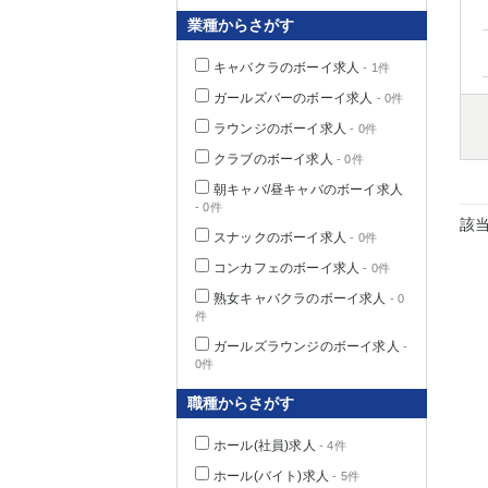
業種からさがす
キャバクラのボーイ求人
- 1件
千葉県
ガールズバーのボーイ求人
- 0件
ラウンジのボーイ求人
- 0件
クラブのボーイ求人
- 0件
朝キャバ/昼キャバのボーイ求人
- 0件
栃木県
該
スナックのボーイ求人
- 0件
コンカフェのボーイ求人
- 0件
茨城県
熟女キャバクラのボーイ求人
- 0
件
群馬県
ガールズラウンジのボーイ求人
-
0件
職種からさがす
ホール(社員)求人
- 4件
ホール(バイト)求人
- 5件