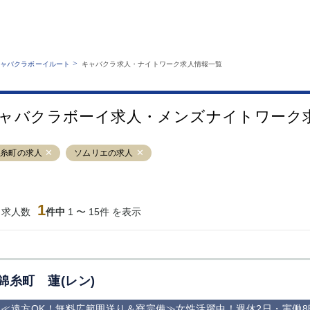
MENU
エリアから探す
関西版
業種から探す
銀座
上野
六本木
池袋
>
ャバクラボーイルート
キャバクラ求人・ナイトワーク求人情報一覧
職種から探す
特徴から探す
歌舞伎町
吉祥寺
練馬
渋谷
運営者情報
キャバクラボーイルートとは？
錦糸町
秋葉原
八王子
恵比寿
サイトマップ
ャバクラボーイ求人・メンズナイトワーク
立川
千葉中央
門前仲町
町田
横須賀中央
調布
蒲田
北千住
錦糸町の求人
ソムリエの求人
大山
赤坂
高円寺
赤羽
蒲田東口
多摩センター
立川（南口）
新宿
西葛西
中野
葛西
府中
1
当求人数
件中
1 〜 15件 を表示
ひばりヶ丘（北
学芸大学
吉祥寺（南口／
小作・羽村・
口）
公園口）
生エリア
吉祥寺（北口／
四谷
錦糸町南口
下北沢・経堂
東口）
成増駅徒歩3分
①JR埼京線
三軒茶屋（南
①歌舞伎町 
の好立地！
「赤羽駅」から
口）
新宿 ③新宿
錦糸町 蓮(レン)
徒歩2分 ②東
丁目 ④西武
京メトロ南北線
宿
≪遠方OK！無料広範囲送り＆寮完備≫女性活躍中！週休2日・実働
「赤羽岩淵駅」