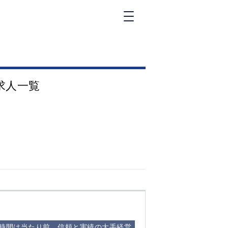
新橋
大和
神田
求人一覧
五反田
①六本木 ②西
麻布
品川
浜松町
中目黒
福
自由が丘
金町（北口）
②
①歌舞伎町 ②
三
新宿 ③西部新
新
宿 ③東新宿
8時間は当たり前。信頼と実績の大手経営