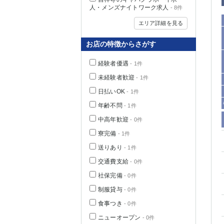
人・メンズナイトワーク求人
- 8件
エリア詳細を見る
お店の特徴からさがす
経験者優遇
- 1件
未経験者歓迎
- 1件
日払いOK
- 1件
年齢不問
- 1件
中高年歓迎
- 0件
神奈川県
寮完備
- 1件
送りあり
- 1件
交通費支給
- 0件
社保完備
- 0件
制服貸与
- 0件
食事つき
- 0件
埼玉県
ニューオープン
- 0件