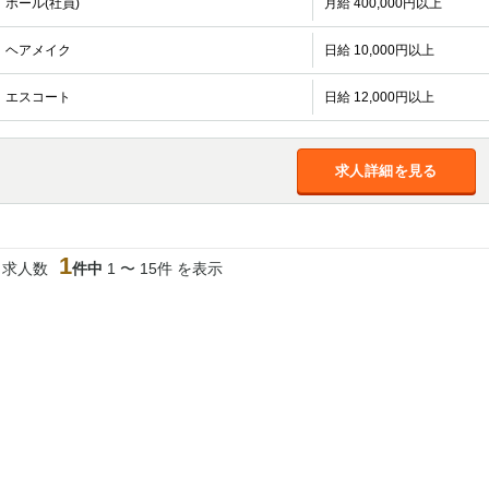
ホール(社員)
月給 400,000円以上
加松原＞
春日部
川口
蕨
ヘアメイク
日給 10,000円以上
船橋
津田沼
成田
千葉
エスコート
日給 12,000円以上
佐倉
柏（西口）
木更津
柏（東口）
茂原
松戸
八千代台
本八幡
浦安
求人詳細を見る
宇都宮
小山
東武宇都宮（宇
都宮西口）
1
当求人数
件中
1 〜 15件 を表示
土浦
ひたち野うしく
高崎
館林
0
選択した内容で設定
該当求人
件