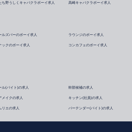
たち野うしくキャバクラボーイ求人
高崎キャバクラボーイ求人
ールズバーのボーイ求人
ラウンジのボーイ求人
ナックのボーイ求人
コンカフェのボーイ求人
ール(バイト)の求人
幹部候補の求人
アメイクの求人
キッチン(社員)の求人
ムリエの求人
バーテンダー(バイト)の求人