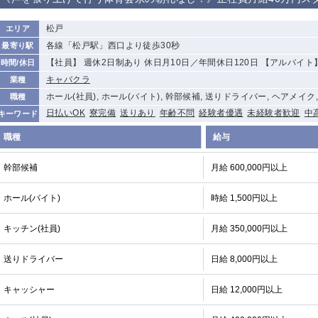
から徒歩10分
①歌舞伎町 ②
①銀座 ②新橋
錦糸町(南口)
蒲田(西口)
松戸
エリア
新宿
各線「松戸駅」西口より徒歩30秒
最寄り駅
①東武練馬 ②
池袋東口
金町
大井町
【社員】 週休2日制あり 休日月10日／年間休日120日 【アルバイト
時間/休日
成増・板橋 ③
大山 ②池袋
キャバクラ
業種
下赤塚
竹ノ塚
三鷹
亀戸
ホール(社員), ホール(バイト), 幹部候補, 送りドライバー, ヘアメイク
職種
荻窪
浅草
新小岩
幡ヶ谷
日払いOK
寮完備
送りあり
年齢不問
経験者優遇
未経験者歓迎
中
キーワード
小岩
湯島
久米川
市川
職種
給与
五井
幹部候補
月給 600,000円以上
関内
横浜
川崎
溝の口
ホール(バイト)
時給 1,500円以上
新横浜
藤沢
平塚
武蔵小杉
小田原
横浜・桜木町
関内・馬車道・
武蔵新城
日ノ出町
キッチン(社員)
月給 350,000円以上
茅ヶ崎
戸塚
たまプラーザ
大船
送りドライバー
日給 8,000円以上
厚木
横須賀
桜木町
キャッシャー
日給 12,000円以上
大宮
南越谷
志木
川越
南浦和
所沢
熊谷
獨協大学前＜