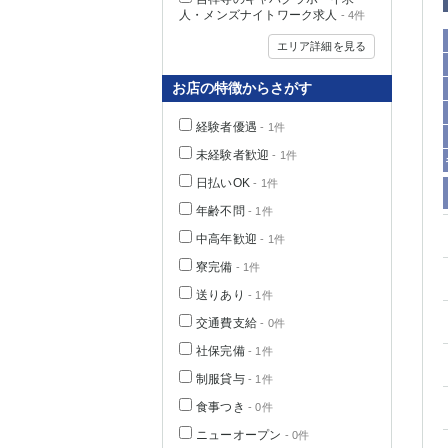
人・メンズナイトワーク求人
- 4件
エリア詳細を見る
お店の特徴からさがす
経験者優遇
- 1件
未経験者歓迎
- 1件
日払いOK
- 1件
年齢不問
- 1件
中高年歓迎
- 1件
神奈川県
寮完備
- 1件
送りあり
- 1件
交通費支給
- 0件
社保完備
- 1件
制服貸与
- 1件
食事つき
- 0件
埼玉県
ニューオープン
- 0件