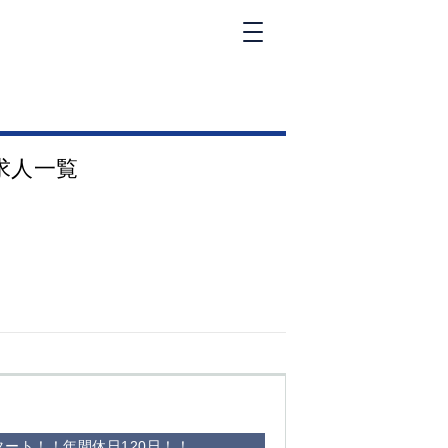
新橋
大和
神田
求人一覧
五反田
①六本木 ②西
麻布
品川
浜松町
中目黒
福
自由が丘
金町（北口）
②
①歌舞伎町 ②
三
新宿 ③西部新
新
宿 ③東新宿
ート！！年間休日120日！！