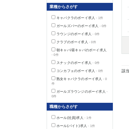
業種からさがす
キャバクラのボーイ求人
- 1件
千葉県
ガールズバーのボーイ求人
- 0件
ラウンジのボーイ求人
- 0件
クラブのボーイ求人
- 0件
朝キャバ/昼キャバのボーイ求人
- 0件
栃木県
スナックのボーイ求人
- 0件
該
コンカフェのボーイ求人
- 0件
茨城県
熟女キャバクラのボーイ求人
- 0
件
群馬県
ガールズラウンジのボーイ求人
-
0件
職種からさがす
ホール(社員)求人
- 1件
ホール(バイト)求人
- 1件