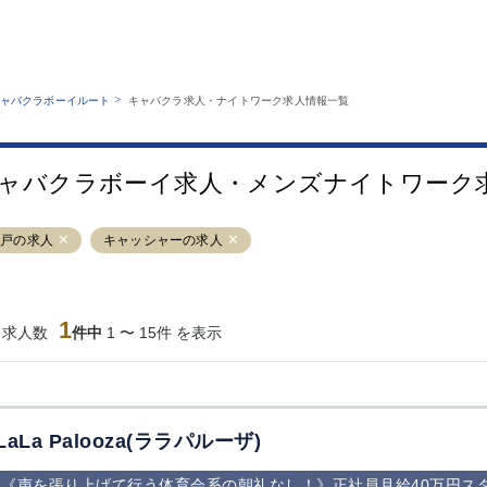
MENU
エリアから探す
関西版
業種から探す
銀座
上野
六本木
池袋
>
ャバクラボーイルート
キャバクラ求人・ナイトワーク求人情報一覧
職種から探す
特徴から探す
歌舞伎町
吉祥寺
練馬
渋谷
運営者情報
キャバクラボーイルートとは？
錦糸町
秋葉原
八王子
恵比寿
サイトマップ
ャバクラボーイ求人・メンズナイトワーク
立川
千葉中央
門前仲町
町田
横須賀中央
調布
蒲田
北千住
松戸の求人
キャッシャーの求人
大山
赤坂
高円寺
赤羽
蒲田東口
多摩センター
立川（南口）
新宿
西葛西
中野
葛西
府中
1
当求人数
件中
1 〜 15件 を表示
ひばりヶ丘（北
学芸大学
吉祥寺（南口／
小作・羽村・
口）
公園口）
生エリア
吉祥寺（北口／
四谷
錦糸町南口
下北沢・経堂
東口）
成増駅徒歩3分
①JR埼京線
三軒茶屋（南
①歌舞伎町 
の好立地！
「赤羽駅」から
口）
新宿 ③新宿
LaLa Palooza(ララパルーザ)
徒歩2分 ②東
丁目 ④西武
京メトロ南北線
宿
《声を張り上げて行う体育会系の朝礼なし！》正社員月給40万円スタ
「赤羽岩淵駅」