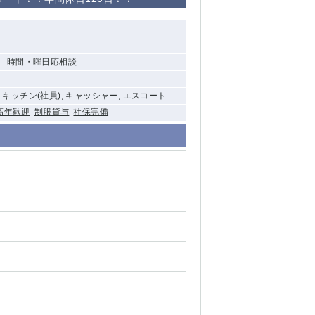
清瀬（南口）
大泉学園
】 時間・曜日応相談
水道橋
, キッチン(社員), キャッシャー, エスコート
祖師ヶ谷大蔵
高年歓迎
制服貸与
社保完備
西麻布
本厚木
橋本
元住吉
相模原
草加
草
北浦和（西口）