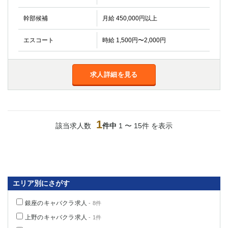
金町
大井町
大泉学園
下赤塚
幹部候補
月給 450,000円以上
竹ノ塚
三鷹
エスコート
時給 1,500円〜2,000円
亀戸
水道橋
荻窪
浅草
新小岩
幡ヶ谷
求人詳細を見る
祖師ヶ谷大蔵
小岩
湯島
久米川
市川
西麻布
五井
1
該当求人数
件中
1 〜 15件 を表示
神奈川県
関内
横浜
川崎
溝の口
エリア別にさがす
本厚木
新横浜
藤沢
平塚
銀座のキャバクラ求人
- 8件
武蔵小杉
橋本
上野のキャバクラ求人
- 1件
小田原
横浜・桜木町