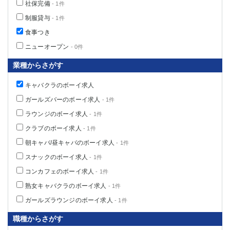
社保完備
- 1件
船橋
津田沼
制服貸与
- 1件
成田
千葉
食事つき
西船橋
佐倉
柏（西口）
木更津
ニューオープン
- 0件
柏（東口）
下総中山
業種からさがす
茂原
松戸
八千代台
本八幡
キャバクラのボーイ求人
東金
浦安
ガールズバーのボーイ求人
- 1件
ラウンジのボーイ求人
- 1件
栃木県
クラブのボーイ求人
- 1件
宇都宮
小山
朝キャバ/昼キャバのボーイ求人
- 1件
東武宇都宮（宇都宮西口）
スナックのボーイ求人
- 1件
コンカフェのボーイ求人
- 1件
茨城県
熟女キャバクラのボーイ求人
- 1件
土浦
ひたち野うしく
ガールズラウンジのボーイ求人
- 1件
職種からさがす
群馬県