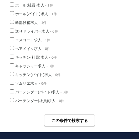
高崎
館林
ホール(社員)求人
- 1件
ホール(バイト)求人
- 1件
幹部候補求人
- 1件
0
選択した内容で設定
該当求人
件
送りドライバー求人
- 0件
エスコート求人
- 1件
ヘアメイク求人
- 0件
キッチン(社員)求人
- 0件
キャッシャー求人
- 0件
キッチン(バイト)求人
- 0件
ソムリエ求人
- 0件
バーテンダー(バイト)求人
- 0件
バーテンダー(社員)求人
- 0件
この条件で検索する