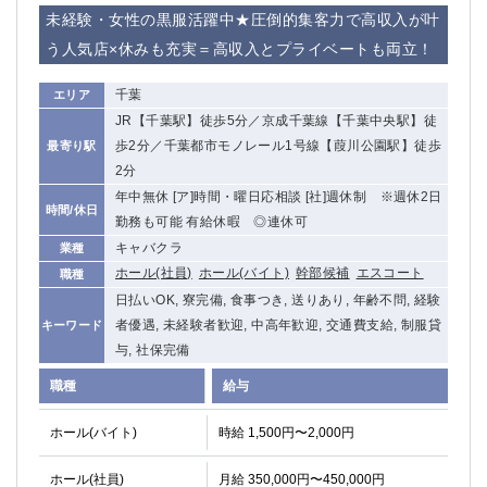
赤坂
高円寺
未経験・女性の黒服活躍中★圧倒的集客力で高収入が叶
赤羽
品川
う人気店×休みも充実＝高収入とプライベートも両立！
蒲田東口
多摩センター
立川（南口）
新宿
千葉
エリア
浜松町
西葛西
JR【千葉駅】徒歩5分／京成千葉線【千葉中央駅】徒
中野
葛西
歩2分／千葉都市モノレール1号線【葭川公園駅】徒歩
最寄り駅
府中
中目黒
2分
ひばりヶ丘（北口）
学芸大学
年中無休 [ア]時間・曜日応相談 [社]週休制 ※週休2日
時間/休日
勤務も可能 有給休暇 ◎連休可
吉祥寺（南口／公園口）
小作・羽村・福生エリア
キャバクラ
業種
自由が丘
吉祥寺（北口／東口）
ホール(社員)
ホール(バイト)
幹部候補
エスコート
職種
四谷
錦糸町南口
日払いOK, 寮完備, 食事つき, 送りあり, 年齢不問, 経験
下北沢・経堂
金町（北口）
者優遇, 未経験者歓迎, 中高年歓迎, 交通費支給, 制服貸
キーワード
成増駅徒歩3分の好立地！
①JR埼京線「赤羽駅」から徒歩2分 ②
与, 社保完備
三軒茶屋（南口）
①歌舞伎町 ②新宿 ③新宿三丁目 ④
職種
①歌舞伎町 ②新宿 ③西部新宿 ③東新宿
①歌舞伎町 ②新宿
給与
①銀座 ②新橋
錦糸町(南口)
ホール(バイト)
時給 1,500円〜2,000円
蒲田(西口)
清瀬（南口）
①東武練馬 ②成増・板橋 ③大山 ②池袋
池袋東口
ホール(社員)
月給 350,000円〜450,000円