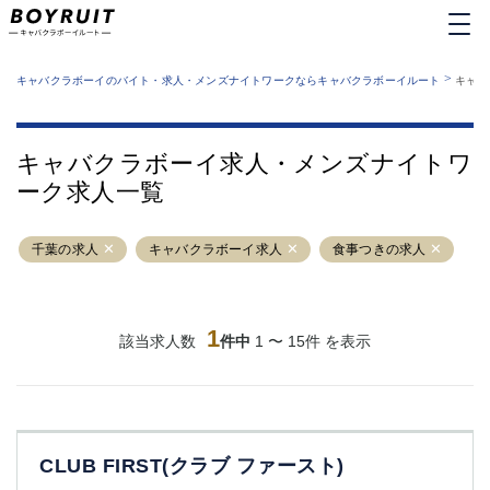
MENU
エリアから探す
関西版
>
業種から探す
キャバクラボーイのバイト・求人・メンズナイトワークならキャバクラボーイルート
キャバ
職種から探す
東京都
特徴から探す
運営者情報
銀座
上野
キャバクラボーイルートとは？
キャバクラボーイ求人・メンズナイトワ
サイトマップ
六本木
池袋
ーク求人一覧
新橋
歌舞伎町
吉祥寺
練馬
千葉の求人
渋谷
キャバクラボーイ求人
大和
食事つきの求人
錦糸町
秋葉原
八王子
恵比寿
神田
立川
1
該当求人数
件中
1 〜 15件 を表示
千葉中央
門前仲町
町田
五反田
横須賀中央
調布
蒲田
北千住
CLUB FIRST(クラブ ファースト)
①六本木 ②西麻布
大山