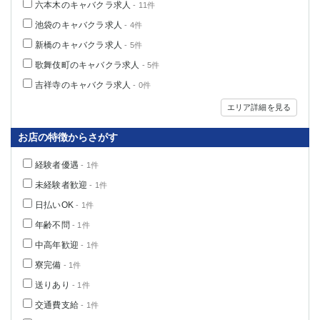
六本木のキャバクラ求人
- 11件
関内・馬車道・日ノ出町
武蔵新城
池袋のキャバクラ求人
- 4件
元住吉
茅ヶ崎
新橋のキャバクラ求人
- 5件
戸塚
たまプラーザ
歌舞伎町のキャバクラ求人
- 5件
大船
相模原
厚木
横須賀
吉祥寺のキャバクラ求人
- 0件
桜木町
エリア詳細を見る
埼玉県
お店の特徴からさがす
大宮
南越谷
経験者優遇
- 1件
志木
川越
未経験者歓迎
- 1件
草加
南浦和
日払いOK
- 1件
所沢
熊谷
年齢不問
- 1件
獨協大学前＜草加松原＞
北浦和（西口）
中高年歓迎
- 1件
春日部
川口
寮完備
- 1件
蕨
送りあり
- 1件
千葉県
交通費支給
- 1件