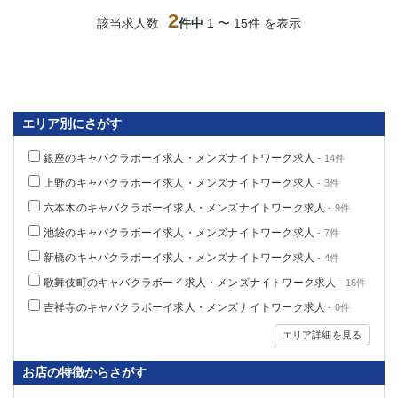
船橋
津田沼
2
該当求人数
件中
1 〜 15件 を表示
成田
千葉
西船橋
佐倉
柏（西口）
木更津
柏（東口）
下総中山
エリア別にさがす
茂原
松戸
八千代台
本八幡
銀座のキャバクラボーイ求人・メンズナイトワーク求人
- 14件
東金
浦安
上野のキャバクラボーイ求人・メンズナイトワーク求人
- 3件
六本木のキャバクラボーイ求人・メンズナイトワーク求人
栃木県
- 9件
池袋のキャバクラボーイ求人・メンズナイトワーク求人
- 7件
宇都宮
小山
新橋のキャバクラボーイ求人・メンズナイトワーク求人
- 4件
東武宇都宮（宇都宮西口）
歌舞伎町のキャバクラボーイ求人・メンズナイトワーク求人
- 16件
茨城県
吉祥寺のキャバクラボーイ求人・メンズナイトワーク求人
- 0件
エリア詳細を見る
土浦
ひたち野うしく
お店の特徴からさがす
群馬県