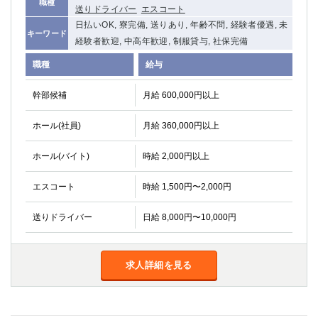
職種
送りドライバー
エスコート
関内・馬車道・日ノ出町
武蔵新城
日払いOK, 寮完備, 送りあり, 年齢不問, 経験者優遇, 未
元住吉
茅ヶ崎
キーワード
経験者歓迎, 中高年歓迎, 制服貸与, 社保完備
戸塚
たまプラーザ
職種
給与
大船
相模原
厚木
横須賀
幹部候補
月給 600,000円以上
桜木町
ホール(社員)
月給 360,000円以上
埼玉県
ホール(バイト)
時給 2,000円以上
大宮
南越谷
志木
川越
エスコート
時給 1,500円〜2,000円
草加
南浦和
所沢
熊谷
送りドライバー
日給 8,000円〜10,000円
獨協大学前＜草加松原＞
北浦和（西口）
春日部
川口
求人詳細を見る
蕨
千葉県