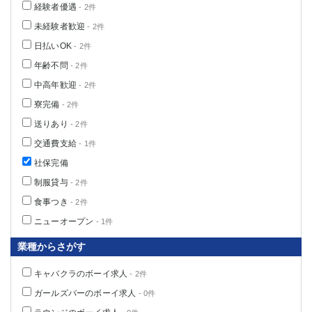
経験者優遇
- 2件
高崎
館林
未経験者歓迎
- 2件
日払いOK
- 2件
0
選択した内容で設定
該当求人
件
年齢不問
- 2件
中高年歓迎
- 2件
寮完備
- 2件
送りあり
- 2件
交通費支給
- 1件
社保完備
制服貸与
- 2件
食事つき
- 2件
ニューオープン
- 1件
業種からさがす
キャバクラのボーイ求人
- 2件
ガールズバーのボーイ求人
- 0件