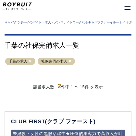
MENU
エリアから探す
関西版
>
業種から探す
キャバクラボーイのバイト・求人・メンズナイトワークならキャバクラボーイルート
千葉県
職種から探す
東京都
特徴から探す
運営者情報
銀座
上野
キャバクラボーイルートとは？
千葉の社保完備求人一覧
サイトマップ
六本木
池袋
新橋
歌舞伎町
千葉の求人
社保完備の求人
吉祥寺
練馬
渋谷
大和
錦糸町
秋葉原
八王子
2
恵比寿
該当求人数
件中
1 〜 15件 を表示
神田
立川
千葉中央
門前仲町
町田
五反田
横須賀中央
調布
CLUB FIRST(クラブ ファースト)
蒲田
北千住
①六本木 ②西麻布
大山
未経験・女性の黒服活躍中★圧倒的集客力で高収入が叶