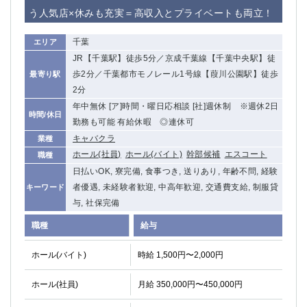
赤坂
高円寺
う人気店×休みも充実＝高収入とプライベートも両立！
赤羽
品川
蒲田東口
多摩センター
千葉
エリア
立川（南口）
新宿
JR【千葉駅】徒歩5分／京成千葉線【千葉中央駅】徒
浜松町
西葛西
歩2分／千葉都市モノレール1号線【葭川公園駅】徒歩
最寄り駅
中野
葛西
2分
府中
年中無休 [ア]時間・曜日応相談 [社]週休制 ※週休2日
中目黒
時間/休日
勤務も可能 有給休暇 ◎連休可
ひばりヶ丘（北口）
学芸大学
キャバクラ
業種
吉祥寺（南口／公園口）
小作・羽村・福生エリア
ホール(社員)
ホール(バイト)
幹部候補
エスコート
職種
自由が丘
吉祥寺（北口／東口）
日払いOK, 寮完備, 食事つき, 送りあり, 年齢不問, 経験
四谷
錦糸町南口
者優遇, 未経験者歓迎, 中高年歓迎, 交通費支給, 制服貸
キーワード
下北沢・経堂
金町（北口）
与, 社保完備
成増駅徒歩3分の好立地！
①JR埼京線「赤羽駅」から徒歩2分 ②
職種
給与
三軒茶屋（南口）
①歌舞伎町 ②新宿 ③新宿三丁目 ④
①歌舞伎町 ②新宿 ③西部新宿 ③東新宿
①歌舞伎町 ②新宿
ホール(バイト)
時給 1,500円〜2,000円
①銀座 ②新橋
錦糸町(南口)
蒲田(西口)
清瀬（南口）
ホール(社員)
月給 350,000円〜450,000円
①東武練馬 ②成増・板橋 ③大山 ②池袋
池袋東口