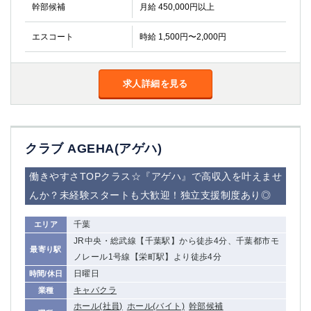
金町
大井町
幹部候補
月給 450,000円以上
大泉学園
下赤塚
エスコート
時給 1,500円〜2,000円
竹ノ塚
三鷹
亀戸
水道橋
荻窪
浅草
求人詳細を見る
新小岩
幡ヶ谷
祖師ヶ谷大蔵
小岩
湯島
久米川
市川
西麻布
クラブ AGEHA(アゲハ)
五井
働きやすさTOPクラス☆『アゲハ』で高収入を叶えませ
神奈川県
んか？未経験スタートも大歓迎！独立支援制度あり◎
関内
横浜
千葉
エリア
川崎
溝の口
JR中央・総武線【千葉駅】から徒歩4分、千葉都市モ
最寄り駅
本厚木
新横浜
ノレール1号線【栄町駅】より徒歩4分
藤沢
平塚
日曜日
時間/休日
武蔵小杉
橋本
キャバクラ
業種
小田原
ホール(社員)
ホール(バイト)
横浜・桜木町
幹部候補