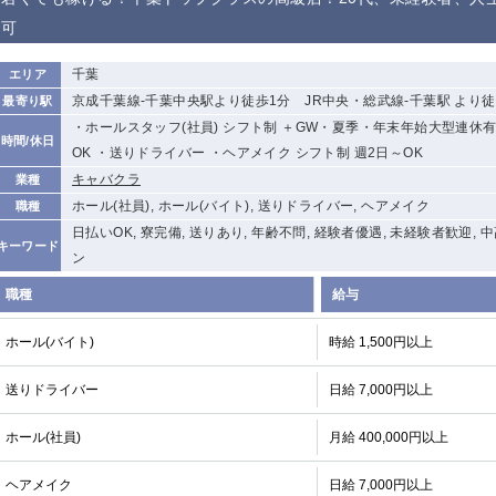
から徒歩10分
可
①歌舞伎町 ②
①銀座 ②新橋
錦糸町(南口)
蒲田(西口)
新宿
千葉
エリア
①東武練馬 ②
池袋東口
金町
大井町
京成千葉線-千葉中央駅より徒歩1分 JR中央・総武線-千葉駅 より徒
最寄り駅
成増・板橋 ③
大山 ②池袋
・ホールスタッフ(社員) シフト制 ＋GW・夏季・年末年始大型連休有り
時間/休日
下赤塚
竹ノ塚
三鷹
亀戸
OK ・送りドライバー ・ヘアメイク シフト制 週2日～OK
荻窪
浅草
新小岩
幡ヶ谷
キャバクラ
業種
小岩
湯島
久米川
市川
ホール(社員), ホール(バイト), 送りドライバー, ヘアメイク
職種
五井
日払いOK, 寮完備, 送りあり, 年齢不問, 経験者優遇, 未経験者歓迎, 
キーワード
ン
関内
横浜
川崎
溝の口
職種
給与
新横浜
藤沢
平塚
武蔵小杉
小田原
横浜・桜木町
関内・馬車道・
武蔵新城
ホール(バイト)
時給 1,500円以上
日ノ出町
茅ヶ崎
戸塚
たまプラーザ
大船
送りドライバー
日給 7,000円以上
厚木
横須賀
桜木町
ホール(社員)
月給 400,000円以上
大宮
南越谷
志木
川越
ヘアメイク
日給 7,000円以上
南浦和
所沢
熊谷
獨協大学前＜