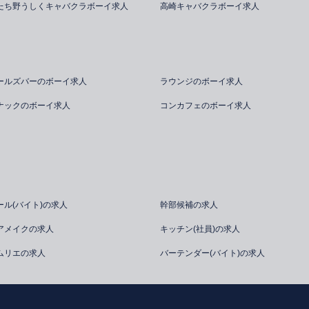
たち野うしくキャバクラボーイ求人
高崎キャバクラボーイ求人
ールズバーのボーイ求人
ラウンジのボーイ求人
ナックのボーイ求人
コンカフェのボーイ求人
ール(バイト)の求人
幹部候補の求人
アメイクの求人
キッチン(社員)の求人
ムリエの求人
バーテンダー(バイト)の求人