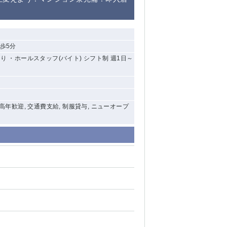
清瀬（南口）
大泉学園
歩5分
 ・ホールスタッフ(バイト) シフト制 週1日～
水道橋
祖師ヶ谷大蔵
西麻布
中高年歓迎, 交通費支給, 制服貸与, ニューオープ
本厚木
橋本
元住吉
相模原
草加
草
北浦和（西口）