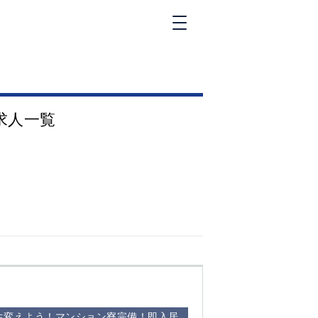
新橋
大和
神田
求人一覧
五反田
①六本木 ②西
麻布
品川
浜松町
中目黒
福
自由が丘
金町（北口）
②
①歌舞伎町 ②
三
新宿 ③西部新
新
宿 ③東新宿
生変えよう！マンション寮完備！即入居