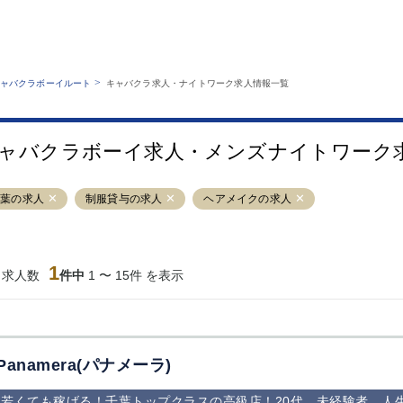
MENU
エリアから探す
関西版
業種から探す
銀座
上野
六本木
池袋
>
ャバクラボーイルート
キャバクラ求人・ナイトワーク求人情報一覧
職種から探す
特徴から探す
歌舞伎町
吉祥寺
練馬
渋谷
運営者情報
キャバクラボーイルートとは？
錦糸町
秋葉原
八王子
恵比寿
サイトマップ
ャバクラボーイ求人・メンズナイトワーク
立川
千葉中央
門前仲町
町田
横須賀中央
調布
蒲田
北千住
千葉の求人
制服貸与の求人
ヘアメイクの求人
大山
赤坂
高円寺
赤羽
蒲田東口
多摩センター
立川（南口）
新宿
西葛西
中野
葛西
府中
1
当求人数
件中
1 〜 15件 を表示
ひばりヶ丘（北
学芸大学
吉祥寺（南口／
小作・羽村・
口）
公園口）
生エリア
吉祥寺（北口／
四谷
錦糸町南口
下北沢・経堂
東口）
成増駅徒歩3分
①JR埼京線
三軒茶屋（南
①歌舞伎町 
の好立地！
「赤羽駅」から
口）
新宿 ③新宿
Panamera(パナメーラ)
徒歩2分 ②東
丁目 ④西武
京メトロ南北線
宿
若くても稼げる！千葉トップクラスの高級店！20代、未経験者、人
「赤羽岩淵駅」