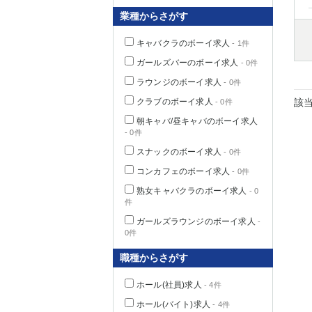
業種からさがす
キャバクラのボーイ求人
- 1件
千葉県
ガールズバーのボーイ求人
- 0件
ラウンジのボーイ求人
- 0件
クラブのボーイ求人
該
- 0件
朝キャバ/昼キャバのボーイ求人
- 0件
栃木県
スナックのボーイ求人
- 0件
コンカフェのボーイ求人
- 0件
茨城県
熟女キャバクラのボーイ求人
- 0
件
群馬県
ガールズラウンジのボーイ求人
-
0件
職種からさがす
ホール(社員)求人
- 4件
ホール(バイト)求人
- 4件