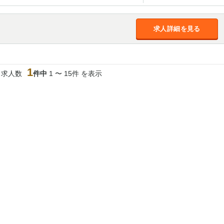
加松原＞
春日部
川口
蕨
求人詳細を見る
船橋
津田沼
成田
千葉
佐倉
柏（西口）
木更津
柏（東口）
茂原
松戸
八千代台
本八幡
1
当求人数
件中
1 〜 15件 を表示
浦安
宇都宮
小山
東武宇都宮（宇
都宮西口）
土浦
ひたち野うしく
高崎
館林
0
選択した内容で設定
該当求人
件