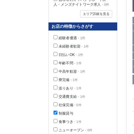
人・メンズナイトワーク求人
- 0件
エリア詳細を見る
お店の特徴からさがす
経験者優遇
- 1件
未経験者歓迎
- 1件
日払いOK
- 1件
年齢不問
- 1件
中高年歓迎
- 1件
神奈川県
寮完備
- 1件
送りあり
- 1件
交通費支給
- 1件
社保完備
- 0件
制服貸与
食事つき
- 1件
埼玉県
ニューオープン
- 0件